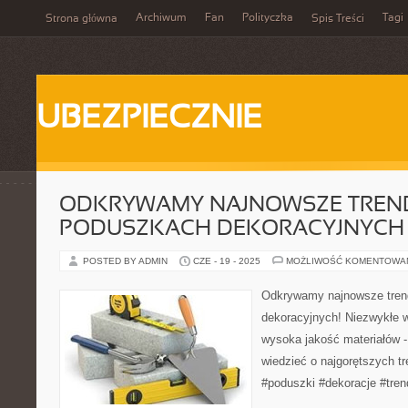
Archiwum
Fan
Polityczka
Tagi
Strona główna
Spis Treści
UBEZPIECZNIE
ODKRYWAMY NAJNOWSZE TREN
PODUSZKACH DEKORACYJNYCH
POSTED BY ADMIN
CZE - 19 - 2025
MOŻLIWOŚĆ KOMENTOWA
Odkrywamy najnowsze tren
dekoracyjnych! Niezwykłe w
wysoka jakość materiałów 
wiedzieć o najgorętszych tr
#poduszki #dekoracje #tren