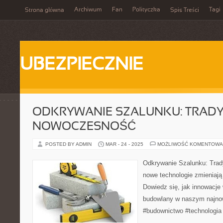
Archiwum
Fan
Polityczka
Tagi
Strona główna
Spis Treści
UBEZPIECZNIE
ODKRYWANIE SZALUNKU: TRADYC
NOWOCZESNOŚĆ
POSTED BY ADMIN
MAR - 24 - 2025
MOŻLIWOŚĆ KOMENTOWA
Odkrywanie Szalunku: Trad
nowe technologie zmieniaj
Dowiedz się, jak innowacje
budowlany w naszym najno
#budownictwo #technologia