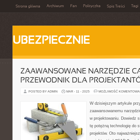
Archiwum
Fan
Polityczka
Tagi
Strona główna
Spis Treści
UBEZPIECZNIE
ZAAWANSOWANE NARZĘDZIE CA
PRZEWODNIK DLA PROJEKTANT
POSTED BY ADMIN
MAR - 11 - 2025
MOŻLIWOŚĆ KOMENTOWA
W dzisiejszym artykule prz
zaawansowanemu narzędziu
w projektowaniu. Dowiedz s
tę potężną technologię do 
projektów. Oto najważniejsz