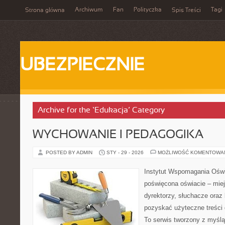
Archiwum
Fan
Polityczka
Tagi
Strona główna
Spis Treści
UBEZPIECZNIE
Archive for the ‘Edukacja’ Category
WYCHOWANIE I PEDAGOGIKA
POSTED BY ADMIN
STY - 29 - 2026
MOŻLIWOŚĆ KOMENTOWA
Instytut Wspomagania Oświ
poświęcona oświacie – mie
dyrektorzy, słuchacze oraz
pozyskać użyteczne treści 
To serwis tworzony z myślą