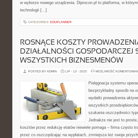
w wyborze nowego urządzenia. Diprocon.pl to platforma, w którym
technologii […]
CATEGORIES:
EDUPLANNER
ROSNĄCE KOSZTY PROWADZENI
DZIAŁALNOŚCI GOSPODARCZEJ 
WSZYSTKICH BIZNESMENÓW
POSTED BY ADMIN
LIP - 13 - 2025
MOŻLIWOŚĆ KOMENTOWAN
Pielęgnacja systemu operac
bezprzykładny sposób na o
wydatki prowadzenia aktywn
wszystkich przedsiębiorców
szukania oszczędności typu
Jednakże nie jest to prost
kosztów przez redukcję etatów niewiele pomaga – firma często tra
przez co oszczędzając na wypłatach, zmniejsza też swoje przyc