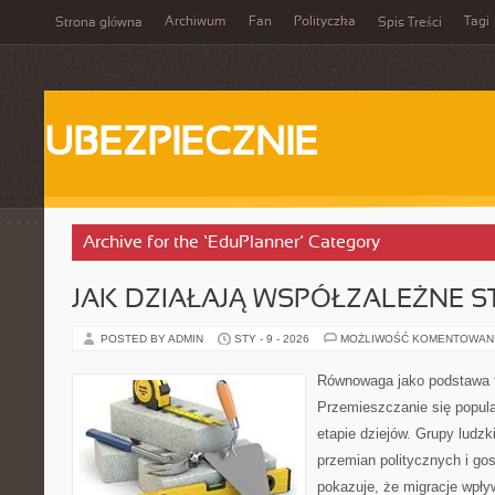
Archiwum
Fan
Polityczka
Tagi
Strona główna
Spis Treści
UBEZPIECZNIE
Archive for the ‘EduPlanner’ Category
JAK DZIAŁAJĄ WSPÓŁZALEŻNE 
POSTED BY ADMIN
STY - 9 - 2026
MOŻLIWOŚĆ KOMENTOWAN
Równowaga jako podstawa 
Przemieszczanie się popul
etapie dziejów. Grupy ludz
przemian politycznych i go
pokazuje, że migracje wpływ