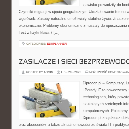
zjawiska prowadziły do kon
Czynniki migracji w ujęciu geograficznym Ukształtowanie terenu w
wędrówek. Zasoby naturalne umożliwiały stabilne życie. Znaczeni
ekonomiczne. Problemy ekonomiczne zmuszały do opuszczania r
Test z fizyki klasa 7 […]
CATEGORIES:
EDUPLANNER
ZASILACZE I SIECI BEZPRZEWO
POSTED BY ADMIN
LIS - 20 - 2025
MOŻLIWOŚĆ KOMENTOWAN
Diprocon.pl – Komputery, L
i Porady IT to nowoczesny
technologiach, który powst
szukających rzetelnych info
komputerowych. Polecamy:
Diprocon.pl znajdziesz dok
oraz akcesoriów, a także aktualne nowości ze świata IT i praktyc