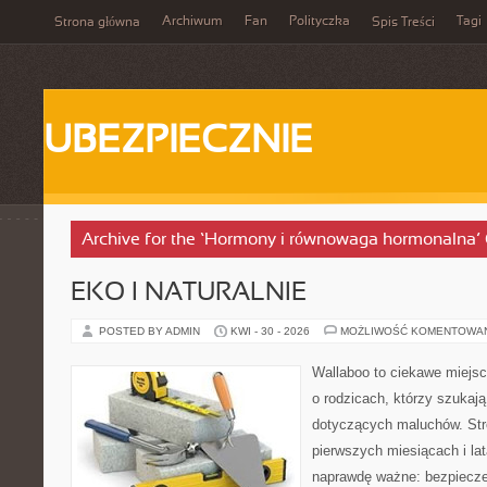
Archiwum
Fan
Polityczka
Tagi
Strona główna
Spis Treści
UBEZPIECZNIE
Archive for the ‘Hormony i równowaga hormonalna’
EKO I NATURALNIE
POSTED BY ADMIN
KWI - 30 - 2026
MOŻLIWOŚĆ KOMENTOWA
Wallaboo to ciekawe miejsc
o rodzicach, którzy szukaj
dotyczących maluchów. Str
pierwszych miesiącach i lat
naprawdę ważne: bezpiecze