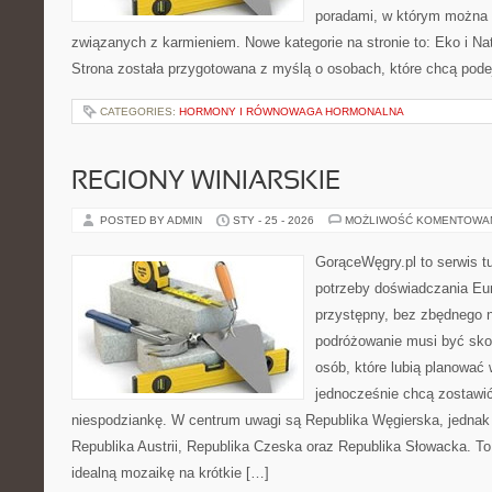
poradami, w którym można 
związanych z karmieniem. Nowe kategorie na stronie to: Eko i Natu
Strona została przygotowana z myślą o osobach, które chcą po
CATEGORIES:
HORMONY I RÓWNOWAGA HORMONALNA
REGIONY WINIARSKIE
POSTED BY ADMIN
STY - 25 - 2026
MOŻLIWOŚĆ KOMENTOWA
GorąceWęgry.pl to serwis tu
potrzeby doświadczania Eu
przystępny, bez zbędnego n
podróżowanie musi być sko
osób, które lubią planować 
jednocześnie chcą zostawić
niespodziankę. W centrum uwagi są Republika Węgierska, jednak n
Republika Austrii, Republika Czeska oraz Republika Słowacka. To
idealną mozaikę na krótkie […]