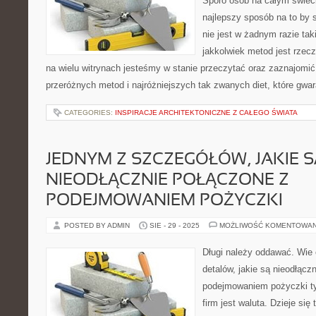
Sporo osób na całym świecie
najlepszy sposób na to by 
nie jest w żadnym razie ta
jakkolwiek metod jest rzec
na wielu witrynach jesteśmy w stanie przeczytać oraz zaznajomić
przeróżnych metod i najróżniejszych tak zwanych diet, które gwar
CATEGORIES:
INSPIRACJE ARCHITEKTONICZNE Z CAŁEGO ŚWIATA
JEDNYM Z SZCZEGÓŁÓW, JAKIE S
NIEODŁĄCZNIE POŁĄCZONE Z
PODEJMOWANIEM POŻYCZKI
POSTED BY ADMIN
SIE - 29 - 2025
MOŻLIWOŚĆ KOMENTOWA
Długi należy oddawać. Wie
detalów, jakie są nieodłącz
podejmowaniem pożyczki ty
firm jest waluta. Dzieje się