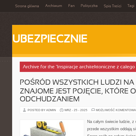
Archiwum
Fan
Polityczka
Tagi
Strona główna
Spis Treści
UBEZPIECZNIE
Archive for the ‘Inspiracje architektoniczne z całego
POŚRÓD WSZYSTKICH LUDZI NA 
ZNAJOME JEST POJĘCIE, KTÓRE
ODCHUDZANIEM
POSTED BY ADMIN
WRZ - 25 - 2025
MOŻLIWOŚĆ KOMENTOWA
Na całym świecie ludzie, z
przede wszystkim oddają si