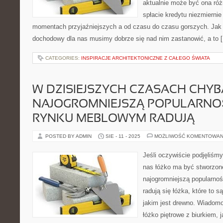
aktualnie może być ona róż
spłacie kredytu niezmierni
momentach przyjaźniejszych a od czasu do czasu gorszych. Jak n
dochodowy dla nas musimy dobrze się nad nim zastanowić, a to 
CATEGORIES:
INSPIRACJE ARCHITEKTONICZNE Z CAŁEGO ŚWIATA
W DZISIEJSZYCH CZASACH CHYB
NAJOGROMNIEJSZĄ POPULARNO
RYNKU MEBLOWYM RADUJĄ
POSTED BY ADMIN
SIE - 11 - 2025
MOŻLIWOŚĆ KOMENTOWAN
Jeśli oczywiście podjęliśm
nas łóżko ma być stworzon
najogromniejszą popularno
radują się łóżka, które to s
jakim jest drewno. Wiadomo
łóżko piętrowe z biurkiem, 