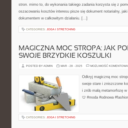
stron. mimo to, do wykonania takiego zadania korzysta się z pom
oszacowaniu kosztów interesu pisze się dokument notarialny, jaki
dokumentem w całkowitym działaniu. […]
CATEGORIES:
JOGA I STRETCHING
MAGICZNA MOC STROPA: JAK P
SWOJE BRZYDKIE KOSZULKI
POSTED BY ADMIN
MAR - 28 - 2025
MOŻLIWOŚĆ KOMENTOWA
Odkryj magiczną moc stropa
swoje stare i zniszczone k
i zrób małą metamorfozę w s
👕 #moda #odnowa #fashio
CATEGORIES:
JOGA I STRETCHING