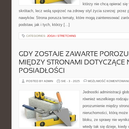
którzy nie chcą opierać się
skrótach, lecz wolą spojrzeć na zdrowy styl życia szerzej: przez
nawyków. Strona porusza tematy, które mogą zainteresować zar
podstaw, jak i tych, którzy […]
CATEGORIES:
JOGA I STRETCHING
GDY ZOSTAJE ZAWARTE POROZU
MIĘDZY STRONAMI DOTYCZĄCE 
POSIADŁOŚCI
POSTED BY ADMIN
SIE - 3 - 2025
MOŻLIWOŚĆ KOMENTOWAN
Jednostki administracji glob
również wszelkiego rodzaju 
porozumienie między strona
nieruchomości, którą może
bloku, ze sprawy nie wynika 
wtedy tak się dzieje, kied