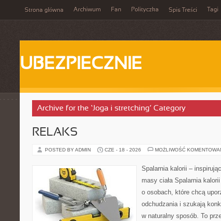
Archiwum
Fan
Polityczka
Tagi
Strona główna
Spis Treści
UBEZPIECZNIE
Archive for the ‘Joga i stretching’ Category
RELAKS
POSTED BY ADMIN
CZE - 18 - 2026
MOŻLIWOŚĆ KOMENTOWA
Spalarnia kalorii – inspiruj
masy ciała Spalarnia kalori
o osobach, które chcą upo
odchudzania i szukają konk
w naturalny sposób. To prze