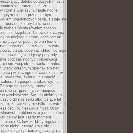
ieszkający daleko od dużych miast i
onomicznych może czuć, że
 w czymś większym. Nagle nocne
d gołym niebem przestaje być
ykiem pojedynczych osób, a staje się
j, rosnącej kultury ciekawości.
e nieba zmienia również sposób
 ziemski krajobraz. Człowiek zaczyna
gę na miejsca ciemne, oddalone od
, na pagórki, pola, jeziora i leśne
rych horyzont jest szeroki i czysty.
anować ciszę, doceniać chłód nocnego
słuchiwać się w odgłosy przyrody.
nie podczas nocnych obserwacji
zuje się związek człowieka z naturą.
est wtedy odrębnym spektaklem nad
 częścią większego doświadczenia, w
a, powietrze, światło i ciemność
 całość. Ta pasja ma także wymiar
. Patrząc na gwiazdy, trudno nie
ń o czas, przemijanie i miejsce
 wszechświecie. Światło niektórych
uszyło do nas setki albo tysiące lat
a to, że widzimy nie tylko przestrzeń,
zeszłość. To niezwykła myśl. Uczy
 własnych problemów, a jednocześnie
 jak cenny jest każdy moment
stnienia. Człowiek, który regularnie
ocne niebo, często staje się
 spokojniejszy i bardziej otwarty na