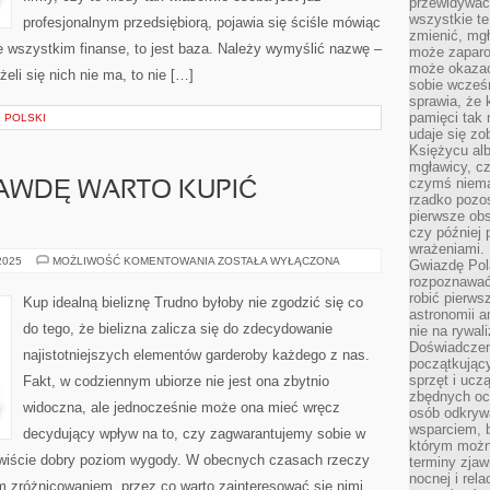
przewidywać
wszystkie t
profesjonalnym przedsiębiorą, pojawia się ściśle mówiąc
zmienić, mgł
e wszystkim finanse, to jest baza. Należy wymyślić nazwę –
może zaparo
może okazać 
li się nich nie ma, to nie […]
sobie wcześn
sprawia, że
pamięci tak
I POLSKI
udaje się zo
Księżycu alb
mgławicy, c
czymś niema
RAWDĘ WARTO KUPIĆ
rzadko pozos
pierwsze obs
czy później 
wrażeniami.
GDZIE
 2025
MOŻLIWOŚĆ KOMENTOWANIA
ZOSTAŁA WYŁĄCZONA
Gwiazdę Pola
TAK
rozpoznawać
NAPRAWDĘ
WARTO
robić pierws
Kup idealną bieliznę Trudno byłoby nie zgodzić się co
KUPIĆ
astronomii a
BIŻUTERIĘ?
do tego, że bielizna zalicza się do zdecydowanie
nie na rywal
Doświadczen
najistotniejszych elementów garderoby każdego z nas.
początkując
sprzęt i uczą
Fakt, w codziennym ubiorze nie jest ona zbytnio
zbędnych ocz
widoczna, ale jednocześnie może ona mieć wręcz
osób odkrywa
wsparciem, 
decydujący wpływ na to, czy zagwarantujemy sobie w
którym możn
wiście dobry poziom wygody. W obecnych czasach rzeczy
terminy zjaw
nocnej i rel
rym zróżnicowaniem, przez co warto zainteresować się nimi