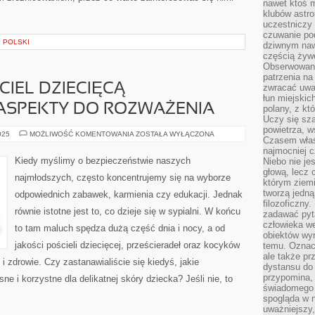
nawet ktoś m
klubów astr
uczestniczy
czuwanie po
I POLSKI
dziwnym naw
częścią żywe
Obserwowani
patrzenia na
IEL DZIECIĘCĄ –
zwracać uwa
łun miejskich
 ASPEKTY DO ROZWAŻENIA
polany, z któ
Uczy się sz
powietrza, w
WYBIERAJĄC
025
MOŻLIWOŚĆ KOMENTOWANIA
ZOSTAŁA WYŁĄCZONA
Czasem właś
POŚCIEL
DZIECIĘCĄ
najmocniej c
–
Kiedy myślimy o bezpieczeństwie naszych
Niebo nie j
NAJWAŻNIEJSZE
głową, lecz
ASPEKTY
najmłodszych, często koncentrujemy się na wyborze
DO
którym ziemi
ROZWAŻENIA
tworzą jedną
odpowiednich zabawek, karmienia czy edukacji. Jednak
filozoficzny
równie istotne jest to, co dzieje się w sypialni. W końcu
zadawać pyta
człowieka we
to tam maluch spędza dużą część dnia i nocy, a od
obiektów wyr
jakości pościeli dziecięcej, prześcieradeł oraz kocyków
temu. Oznacz
ale także pr
 zdrowie. Czy zastanawialiście się kiedyś, jakie
dystansu do
przypomina,
 i korzystne dla delikatnej skóry dziecka? Jeśli nie, to
świadomego i
spogląda w n
uważniejszy,