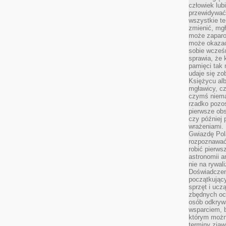
człowiek lub
przewidywać
wszystkie t
zmienić, mgł
może zaparo
może okazać 
sobie wcześn
sprawia, że
pamięci tak
udaje się zo
Księżycu alb
mgławicy, c
czymś niema
rzadko pozos
pierwsze obs
czy później 
wrażeniami.
Gwiazdę Pola
rozpoznawać
robić pierws
astronomii a
nie na rywal
Doświadczen
początkując
sprzęt i uczą
zbędnych ocz
osób odkrywa
wsparciem, 
którym możn
terminy zjaw