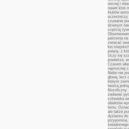
nocnej i rel
nawet ktoś m
klubów astr
uczestniczy
czuwanie po
dziwnym naw
częścią żywe
Obserwowani
patrzenia na
zwracać uwa
łun miejskich
polany, z któ
Uczy się sz
powietrza, w
Czasem właś
najmocniej c
Niebo nie j
głową, lecz
którym ziemi
tworzą jedną
filozoficzny
zadawać pyta
człowieka we
obiektów wyr
temu. Oznacz
ale także pr
dystansu do
przypomina,
świadomego i
spogląda w n