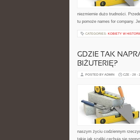
niezmiernie dużo trudności. Przed
tu pomoże names for company. Jeże
CATEGORIES:
KOBIETY W HISTORI
GDZIE TAK NAP
BIŻUTERIĘ?
POSTED BY ADMIN
CZE - 28 -
naszym życiu codziennym rzeczy
takie jak szaliki cechują się spo