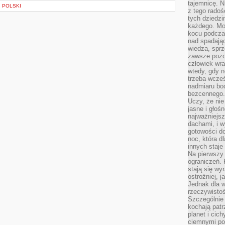
tajemnicę. 
I POLSKI
z tego radoś
tych dziedzi
każdego. Mo
kocu podczas
nad spadają
wiedza, sprz
zawsze pozo
człowiek wra
wtedy, gdy n
trzeba wcześ
nadmiaru bo
bezcennego.
Uczy, że ni
jasne i głoś
najważniejs
dachami, i w
gotowości do
noc, która d
innych staje
Na pierwszy 
ograniczeń. 
stają się wy
ostrożniej, 
Jednak dla w
rzeczywistoś
Szczególnie 
kochają patr
planet i cic
ciemnymi po