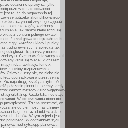
ześnie onieśmiela i uspokaja,
c, że codzienne sprawy są tylko
ęścią dużo większej opowieści.
e jest to, że do rozpoczęcia tej
e zawsze potrzeba skomplikowanego
ele osób zaczyna od zwykłego wyjścia
 od spojrzenia w górę w chłodny
 zdumienia, jak bardzo niebo różni się
re widać z centrum pełnego świateł.
e się, że nad głową istnieją całe rzeki
katne mgły, wyraźne układy i punkty
e aż trudno uwierzyć, iż świecą z tak
nej odległości. To pierwszy moment
 zachwytu. Często właśnie wtedy rodzi
 dowiadywania się więcej. Z czasem
 mapy nieba, aplikacje, lornetki,
pierwsze próby rozpoznawania
ów. Człowiek uczy się, że niebo nie
m, lecz uporządkowaną przestrzenią
. Poznaje drogę Księżyca, rytm pór
ość położenia planet i momenty, kiedy
rzyć deszcz meteorów albo wyjątkowo
 stacji orbitalnej. Każda taka noc staje
ierpliwości. W obserwowaniu nieba nie
go przyspieszyć. Trzeba poczekać, aż
wyczai się do ciemności, aż chmury
owiedni fragment, aż obiekt wzejdzie
drzew lub dachów. W tym zajęciu jest
boko pokornego. W codziennym życiu
i panować nad sytuacją, planować,