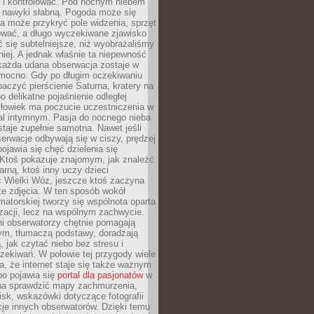
 i kontrolować. Pod nocnym niebem
e nawyki słabną. Pogoda może się
a może przykryć pole widzenia, sprzęt
wać, a długo wyczekiwane zjawisko
się subtelniejsze, niż wyobrażaliśmy
iej. A jednak właśnie ta niepewność
 każda udana obserwacja zostaje w
 mocno. Gdy po długim oczekiwaniu
baczyć pierścienie Saturna, kratery na
o delikatne pojaśnienie odległej
złowiek ma poczucie uczestniczenia w
l intymnym. Pasja do nocnego nieba
taje zupełnie samotna. Nawet jeśli
erwacje odbywają się w ciszy, prędzej
pojawia się chęć dzielenia się
 Ktoś pokazuje znajomym, jak znaleźć
rną, ktoś inny uczy dzieci
 Wielki Wóz, jeszcze ktoś zaczyna
ze zdjęcia. W ten sposób wokół
matorskiej tworzy się wspólnota oparta
izacji, lecz na wspólnym zachwycie.
i obserwatorzy chętnie pomagają
ym, tłumaczą podstawy, doradzają
, jak czytać niebo bez stresu i
ekiwań. W połowie tej przygody wiele
, że internet staje się także ważnym
bo pojawia się
portal dla pasjonatów
w
a sprawdzić mapy zachmurzenia,
isk, wskazówki dotyczące fotografii
acje innych obserwatorów. Dzięki temu