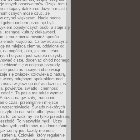
acje innych obserwatorów. Dzięki temu
ieszkający daleko od dużych miast i
onomicznych może czuć, że
 w czymś większym. Nagle nocne
d gołym niebem przestaje być
ykiem pojedynczych osób, a staje się
j, rosnącej kultury ciekawości.
e nieba zmienia również sposób
 ziemski krajobraz. Człowiek zaczyna
gę na miejsca ciemne, oddalone od
, na pagórki, pola, jeziora i leśne
rych horyzont jest szeroki i czysty.
anować ciszę, doceniać chłód nocnego
słuchiwać się w odgłosy przyrody.
nie podczas nocnych obserwacji
zuje się związek człowieka z naturą.
est wtedy odrębnym spektaklem nad
 częścią większego doświadczenia, w
a, powietrze, światło i ciemność
 całość. Ta pasja ma także wymiar
. Patrząc na gwiazdy, trudno nie
ń o czas, przemijanie i miejsce
 wszechświecie. Światło niektórych
uszyło do nas setki albo tysiące lat
a to, że widzimy nie tylko przestrzeń,
zeszłość. To niezwykła myśl. Uczy
 własnych problemów, a jednocześnie
 jak cenny jest każdy moment
stnienia. Człowiek, który regularnie
ocne niebo, często staje się