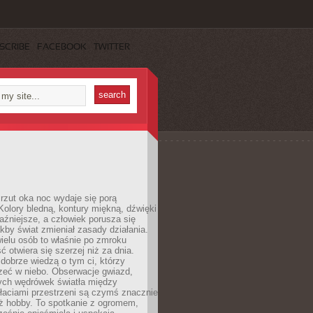
SCRIBE
FACEBOOK
TWITTER
rzut oka noc wydaje się porą
Kolory bledną, kontury miękną, dźwięki
raźniejsze, a człowiek porusza się
jakby świat zmieniał zasady działania.
ielu osób to właśnie po zmroku
ć otwiera się szerzej niż za dnia.
dobrze wiedzą o tym ci, którzy
zeć w niebo. Obserwacje gwiazd,
hych wędrówek światła między
łaciami przestrzeni są czymś znacznie
ż hobby. To spotkanie z ogromem,