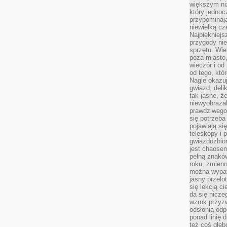
większym ni
który jednoc
przypominają
niewielką cz
Najpiękniejsz
przygody ni
sprzętu. Wi
poza miasto,
wieczór i od
od tego, któ
Nagle okazuj
gwiazd, deli
tak jasne, ż
niewyobrażal
prawdziwego
się potrzeba
pojawiają się
teleskopy i 
gwiazdozbior
jest chaose
pełną znaków
roku, zmienn
można wypat
jasny przelot
się lekcją c
da się nicze
wzrok przyz
odsłonią odp
ponad linię 
też coś głę