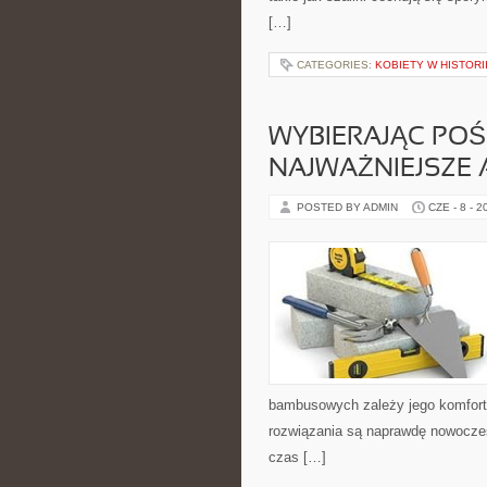
[…]
CATEGORIES:
KOBIETY W HISTORI
WYBIERAJĄC POŚC
NAJWAŻNIEJSZE
POSTED BY ADMIN
CZE - 8 - 2
bambusowych zależy jego komfort i
rozwiązania są naprawdę nowoczesne
czas […]