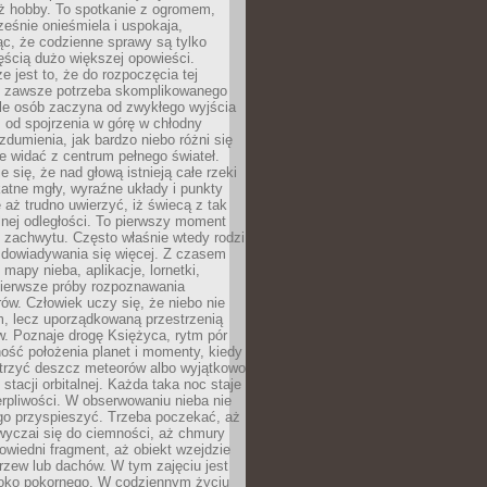
ż hobby. To spotkanie z ogromem,
ześnie onieśmiela i uspokaja,
c, że codzienne sprawy są tylko
ęścią dużo większej opowieści.
e jest to, że do rozpoczęcia tej
e zawsze potrzeba skomplikowanego
ele osób zaczyna od zwykłego wyjścia
 od spojrzenia w górę w chłodny
 zdumienia, jak bardzo niebo różni się
re widać z centrum pełnego świateł.
e się, że nad głową istnieją całe rzeki
katne mgły, wyraźne układy i punkty
e aż trudno uwierzyć, iż świecą z tak
nej odległości. To pierwszy moment
 zachwytu. Często właśnie wtedy rodzi
 dowiadywania się więcej. Z czasem
 mapy nieba, aplikacje, lornetki,
pierwsze próby rozpoznawania
ów. Człowiek uczy się, że niebo nie
m, lecz uporządkowaną przestrzenią
. Poznaje drogę Księżyca, rytm pór
ość położenia planet i momenty, kiedy
rzyć deszcz meteorów albo wyjątkowo
 stacji orbitalnej. Każda taka noc staje
ierpliwości. W obserwowaniu nieba nie
go przyspieszyć. Trzeba poczekać, aż
wyczai się do ciemności, aż chmury
owiedni fragment, aż obiekt wzejdzie
drzew lub dachów. W tym zajęciu jest
boko pokornego. W codziennym życiu