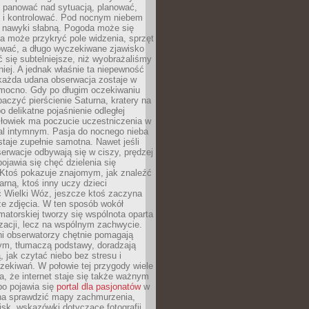
i panować nad sytuacją, planować,
 i kontrolować. Pod nocnym niebem
e nawyki słabną. Pogoda może się
a może przykryć pole widzenia, sprzęt
wać, a długo wyczekiwane zjawisko
się subtelniejsze, niż wyobrażaliśmy
iej. A jednak właśnie ta niepewność
 każda udana obserwacja zostaje w
 mocno. Gdy po długim oczekiwaniu
baczyć pierścienie Saturna, kratery na
o delikatne pojaśnienie odległej
złowiek ma poczucie uczestniczenia w
l intymnym. Pasja do nocnego nieba
taje zupełnie samotna. Nawet jeśli
erwacje odbywają się w ciszy, prędzej
pojawia się chęć dzielenia się
 Ktoś pokazuje znajomym, jak znaleźć
rną, ktoś inny uczy dzieci
 Wielki Wóz, jeszcze ktoś zaczyna
ze zdjęcia. W ten sposób wokół
matorskiej tworzy się wspólnota oparta
izacji, lecz na wspólnym zachwycie.
i obserwatorzy chętnie pomagają
ym, tłumaczą podstawy, doradzają
, jak czytać niebo bez stresu i
ekiwań. W połowie tej przygody wiele
, że internet staje się także ważnym
bo pojawia się
portal dla pasjonatów
w
a sprawdzić mapy zachmurzenia,
isk, wskazówki dotyczące fotografii