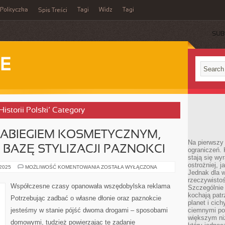
Polityczka
Tagi
Widz
Tagi
Spis Treści
SUB
IE
Historii Polski’ Category
ZABIEGIEM KOSMETYCZNYM,
Na pierwszy 
 BAZĘ STYLIZACJI PAZNOKCI
ograniczeń. 
stają się wy
ostrożniej, 
MANICURE
 2025
MOŻLIWOŚĆ KOMENTOWANIA
ZOSTAŁA WYŁĄCZONA
Jednak dla w
JEST
ZABIEGIEM
rzeczywistoś
KOSMETYCZNYM,
Współczesne czasy opanowała wszędobylska reklama
Szczególnie 
JAKI
UCHODZI
kochają patr
Potrzebując zadbać o własne dłonie oraz paznokcie
ZA
planet i cic
BAZĘ
jesteśmy w stanie pójść dwoma drogami – sposobami
ciemnymi po
STYLIZACJI
PAZNOKCI
większym ni
domowymi, tudzież powierzając te zadanie