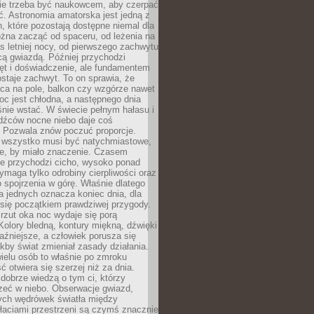
Nie trzeba być naukowcem, aby czerpać
ć. Astronomia amatorska jest jedną z
n, które pozostają dostępne niemal dla
żna zacząć od spaceru, od leżenia na
 letniej nocy, od pierwszego zachwytu
cą gwiazdą. Później przychodzi
ęt i doświadczenie, ale fundamentem
staje zachwyt. To on sprawia, że
ca na pole, balkon czy wzgórze nawet
oc jest chłodna, a następnego dnia
nie wstać. W świecie pełnym hałasu i
dźców nocne niebo daje coś
 Pozwala znów poczuć proporcje.
e wszystko musi być natychmiastowe,
ne, by miało znaczenie. Czasem
ze przychodzi cicho, wysoko ponad
ymaga tylko odrobiny cierpliwości oraz
 spojrzenia w górę. Właśnie dlatego
la jednych oznacza koniec dnia, dla
 się początkiem prawdziwej przygody.
rzut oka noc wydaje się porą
Kolory bledną, kontury miękną, dźwięki
raźniejsze, a człowiek porusza się
jakby świat zmieniał zasady działania.
ielu osób to właśnie po zmroku
ć otwiera się szerzej niż za dnia.
dobrze wiedzą o tym ci, którzy
zeć w niebo. Obserwacje gwiazd,
hych wędrówek światła między
łaciami przestrzeni są czymś znacznie