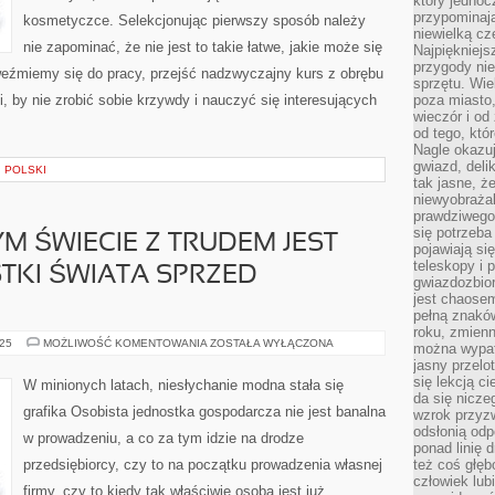
który jednoc
przypominają
kosmetyczce. Selekcjonując pierwszy sposób należy
niewielką cz
nie zapominać, że nie jest to takie łatwe, jakie może się
Najpiękniejsz
przygody ni
eźmiemy się do pracy, przejść nadzwyczajny kurs z obrębu
sprzętu. Wi
i, by nie zrobić sobie krzywdy i nauczyć się interesujących
poza miasto,
wieczór i od
od tego, któ
Nagle okazuj
gwiazd, deli
I POLSKI
tak jasne, ż
niewyobrażal
prawdziwego
się potrzeba
 ŚWIECIE Z TRUDEM JEST
pojawiają się
teleskopy i 
TKI ŚWIATA SPRZED
gwiazdozbior
jest chaose
pełną znaków
roku, zmienn
W
025
MOŻLIWOŚĆ KOMENTOWANIA
ZOSTAŁA WYŁĄCZONA
można wypat
WSPÓŁCZESNYM
jasny przelot
ŚWIECIE
Z
się lekcją c
W minionych latach, niesłychanie modna stała się
TRUDEM
da się nicze
JEST
grafika Osobista jednostka gospodarcza nie jest banalna
wzrok przyz
ODSZUKAĆ
CZĄSTKI
odsłonią odp
w prowadzeniu, a co za tym idzie na drodze
ŚWIATA
ponad linię 
SPRZED
przedsiębiorcy, czy to na początku prowadzenia własnej
też coś głę
DWUDZIESTU
człowiek lub
firmy, czy to kiedy tak właściwie osoba jest już