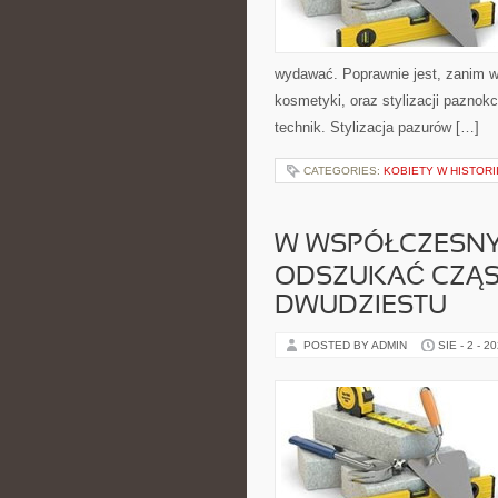
wydawać. Poprawnie jest, zanim w
kosmetyki, oraz stylizacji paznokc
technik. Stylizacja pazurów […]
CATEGORIES:
KOBIETY W HISTORI
W WSPÓŁCZESNYM
ODSZUKAĆ CZĄS
DWUDZIESTU
POSTED BY ADMIN
SIE - 2 - 2