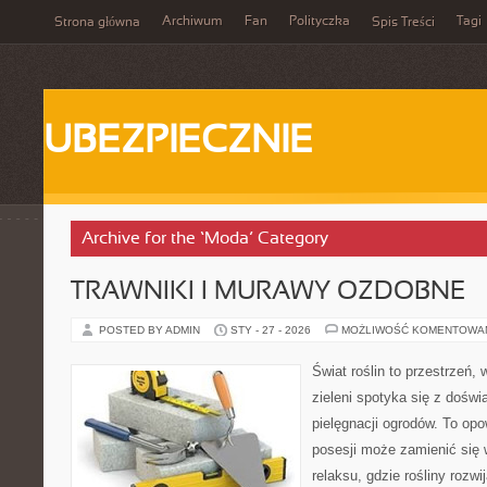
Archiwum
Fan
Polityczka
Tagi
Strona główna
Spis Treści
UBEZPIECZNIE
Archive for the ‘Moda’ Category
TRAWNIKI I MURAWY OZDOBNE
POSTED BY ADMIN
STY - 27 - 2026
MOŻLIWOŚĆ KOMENTOWA
Świat roślin to przestrzeń, 
zieleni spotyka się z doświ
pielęgnacji ogrodów. To opo
posesji może zamienić się 
relaksu, gdzie rośliny rozwij