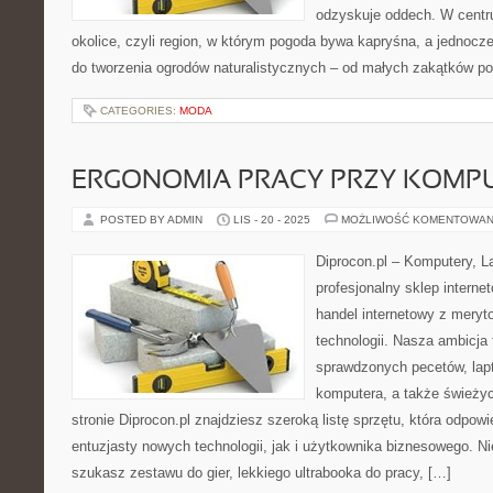
odzyskuje oddech. W centrum
okolice, czyli region, w którym pogoda bywa kapryśna, a jednocz
do tworzenia ogrodów naturalistycznych – od małych zakątków p
CATEGORIES:
MODA
ERGONOMIA PRACY PRZY KOMP
POSTED BY ADMIN
LIS - 20 - 2025
MOŻLIWOŚĆ KOMENTOWAN
Diprocon.pl – Komputery, La
profesjonalny sklep interne
handel internetowy z meryt
technologii. Nasza ambicja 
sprawdzonych pecetów, lap
komputera, a także świeżyc
stronie Diprocon.pl znajdziesz szeroką listę sprzętu, która odpow
entuzjasty nowych technologii, jak i użytkownika biznesowego. Ni
szukasz zestawu do gier, lekkiego ultrabooka do pracy, […]