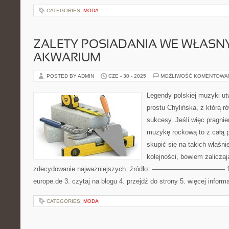
CATEGORIES:
MODA
ZALETY POSIADANIA WE WŁAS
AKWARIUM
POSTED BY ADMIN
CZE - 30 - 2025
MOŻLIWOŚĆ KOMENTOWA
Legendy polskiej muzyki u
prostu Chylińska, z którą r
sukcesy. Jeśli więc pragn
muzykę rockową to z całą 
skupić się na takich właśni
kolejności, bowiem zaliczaj
zdecydowanie najważniejszych. źródło: ——————————— 1. link
europe.de 3. czytaj na blogu 4. przejdź do strony 5. więcej informa
CATEGORIES:
MODA