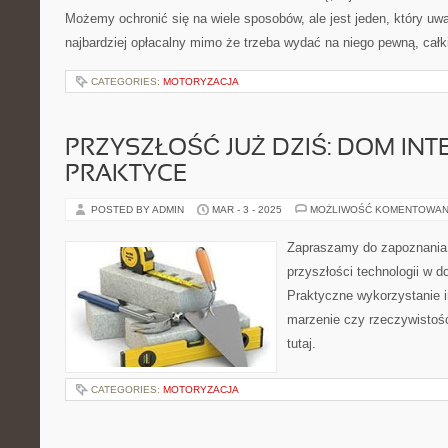
Możemy ochronić się na wiele sposobów, ale jest jeden, który uwa
najbardziej opłacalny mimo że trzeba wydać na niego pewną, cał
CATEGORIES:
MOTORYZACJA
PRZYSZŁOŚĆ JUŻ DZIŚ: DOM INT
PRAKTYCE
POSTED BY ADMIN
MAR - 3 - 2025
MOŻLIWOŚĆ KOMENTOWAN
Zapraszamy do zapoznania 
przyszłości technologii w d
Praktyczne wykorzystanie in
marzenie czy rzeczywistoś
tutaj.
CATEGORIES:
MOTORYZACJA