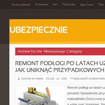
Archiwum
Fan
Polityczka
Tagi
Strona główna
Spis Treści
UBEZPIECZNIE
Archive for the ‘Motoryzacja’ Category
REMONT PODŁOGI PO LATACH U
JAK UNIKNĄĆ PRZYPADKOWYCH 
POSTED BY ADMIN
CZE - 10 - 2026
MOŻLIWOŚĆ KOMENTOWA
Remont podłogi po latach u
posadzki Sprawdzenie przy
materiałówbr>Zniszczone pa
o sobie znać stopniowo. Naj