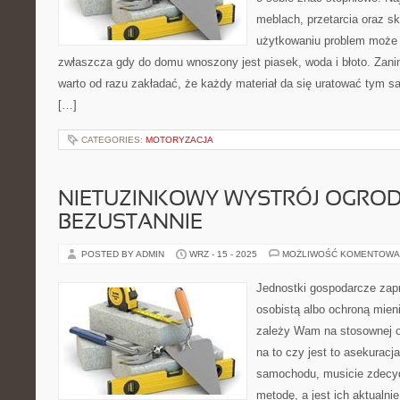
meblach, przetarcia oraz s
użytkowaniu problem może 
zwłaszcza gdy do domu wnoszony jest piasek, woda i błoto. Zani
warto od razu zakładać, że każdy materiał da się uratować tym
[…]
CATEGORIES:
MOTORYZACJA
NIETUZINKOWY WYSTRÓJ OGROD
BEZUSTANNIE
POSTED BY ADMIN
WRZ - 15 - 2025
MOŻLIWOŚĆ KOMENTOWA
Jednostki gospodarcze zapr
osobistą albo ochroną mienia
zależy Wam na stosownej o
na to czy jest to asekurac
samochodu, musicie zdecy
metodę, a jest ich aktualni