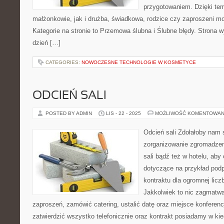
przygotowaniem. Dzięki tem
małżonkowie, jak i drużba, świadkowa, rodzice czy zaproszeni mo
Kategorie na stronie to Przemowa ślubna i Ślubne błędy. Strona w
dzień […]
CATEGORIES:
NOWOCZESNE TECHNOLOGIE W KOSMETYCE
ODCIEŃ SALI
POSTED BY ADMIN
LIS - 22 - 2025
MOŻLIWOŚĆ KOMENTOWAN
Odcień sali Zdołałoby nam
zorganizowanie zgromadzeni
sali bądź też w hotelu, aby
dotyczące na przykład podp
kontraktu dla ogromnej licz
Jakkolwiek to nic zagmatwa
zaproszeń, zamówić catering, ustalić datę oraz miejsce konferencj
zatwierdzić wszystko telefonicznie oraz kontrakt posiadamy w ki