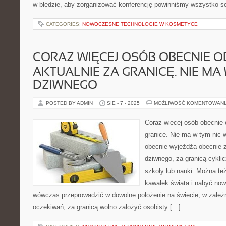
w błędzie, aby zorganizować konferencję powinniśmy wszystko s
CATEGORIES:
NOWOCZESNE TECHNOLOGIE W KOSMETYCE
CORAZ WIĘCEJ OSÓB OBECNIE O
AKTUALNIE ZA GRANICĘ. NIE MA
DZIWNEGO
POSTED BY ADMIN
SIE - 7 - 2025
MOŻLIWOŚĆ KOMENTOWAN
Coraz więcej osób obecnie
granicę. Nie ma w tym nic 
obecnie wyjeżdża obecnie z
dziwnego, za granicą cyklic
szkoły lub nauki. Można też
kawałek świata i nabyć no
wówczas przeprowadzić w dowolne położenie na świecie, w zależn
oczekiwań, za granicą wolno założyć osobisty […]