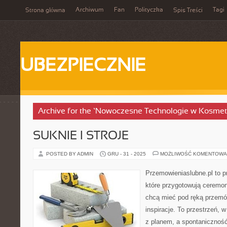
Archiwum
Fan
Polityczka
Tagi
Strona główna
Spis Treści
UBEZPIECZNIE
Archive for the ‘Nowoczesne Technologie w Kosmet
SUKNIE I STROJE
POSTED BY ADMIN
GRU - 31 - 2025
MOŻLIWOŚĆ KOMENTOWA
Przemowieniaslubne.pl to p
które przygotowują ceremon
chcą mieć pod ręką przemówi
inspiracje. To przestrzeń, w
z planem, a spontaniczność