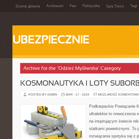
Archiwum
Fan
Polityczka
Tagi
Strona główna
Spis Treści
UBEZPIECZNIE
Archive for the ‘Odzież Myśliwska’ Category
KOSMONAUTYKA I LOTY SUBORB
POSTED BY ADMIN
MAR - 17 - 2026
MOŻLIWOŚĆ KOMENTOWA
Podkarpackie Powiązanie K
ultralekkie to nowoczesna w
na inspirującym świecie rek
statkami powietrznymi. To 
rozwiązania spotyka się z p