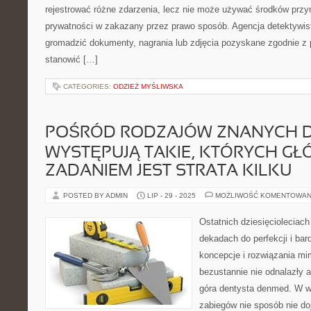
rejestrować różne zdarzenia, lecz nie może używać środków prz
prywatności w zakazany przez prawo sposób. Agencja detektyw
gromadzić dokumenty, nagrania lub zdjęcia pozyskane zgodnie z
stanowić […]
CATEGORIES:
ODZIEŻ MYŚLIWSKA
POŚRÓD RODZAJÓW ZNANYCH DI
WYSTĘPUJĄ TAKIE, KTÓRYCH G
ZADANIEM JEST STRATA KILKU
POSTED BY ADMIN
LIP - 29 - 2025
MOŻLIWOŚĆ KOMENTOWAN
Ostatnich dziesięcioleciach
dekadach do perfekcji i bar
koncepcje i rozwiązania m
bezustannie nie odnalazły a
góra dentysta denmed. W 
zabiegów nie sposób nie doj