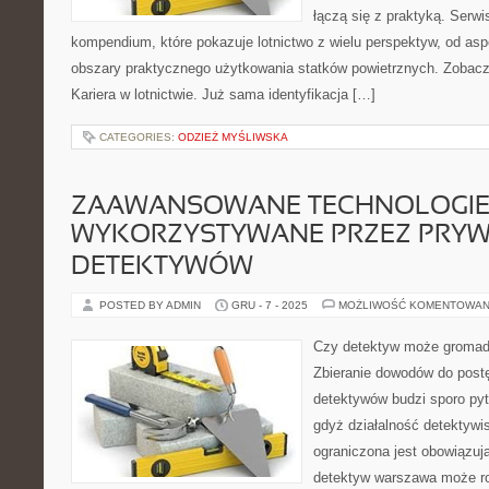
łączą się z praktyką. Serw
kompendium, które pokazuje lotnictwo z wielu perspektyw, od asp
obszary praktycznego użytkowania statków powietrznych. Zobacz 
Kariera w lotnictwie. Już sama identyfikacja […]
CATEGORIES:
ODZIEŻ MYŚLIWSKA
ZAAWANSOWANE TECHNOLOGI
WYKORZYSTYWANE PRZEZ PRY
DETEKTYWÓW
POSTED BY ADMIN
GRU - 7 - 2025
MOŻLIWOŚĆ KOMENTOWAN
Czy detektyw może gromad
Zbieranie dowodów do post
detektywów budzi sporo pyt
gdyż działalność detektywi
ograniczona jest obowiązu
detektyw warszawa może ro