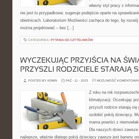
własny styl pracy z informa
nie jest tu przypadkowa: sugeruje podejście oparte na sprawdzani
obietnicach. Laboratorium Możliwości zachęca do tego, by rozwój 
można projektować – bez […]
CATEGORIES:
PYTANIA OD CZYTELNIKÓW
WYCZEKUJĄC PRZYJŚCIA NA ŚWI
PRZYSZLI RODZICIELE STARAJĄ S
POSTED BY ADMIN
PAŹ - 11 - 2025
MOŻLIWOŚĆ KOMENTOWA
Z roku na rok rozpowszechn
klimatyzacji. Oczekując prz
przyszli rodzice starają się
ozdobić pokój dziecięcy. M
mama powróci z niemowlaki
Dla naszych dzieci zawsze
najlepsze, właśnie dlatego pokój dziecięcy zawsze jest barwny or