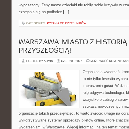
wyposażony. Żeby nasze dzieciaki nie robiły sobie krzywdy w cz
czołgania się po podłodze […]
CATEGORIES:
PYTANIA OD CZYTELNIKÓW
WARSZAWA: MIASTO Z HISTORIĄ 
PRZYSZŁOŚCIĄ!
POSTED BY ADMIN
CZE - 20 - 2025
MOŻLIWOŚĆ KOMENTOWA
Organizacja wydarzeń, kon
to nie tylko kwestia wyboru 
zaproszenia gości. W dzis
rolę odgrywa technologia, 
wszystko przebiegło sprawni
szukasz nowoczesnych roz
organizację takich przedsięwzięć, to warto zwrócić uwagę na cor
wykorzystywane systemy sprzedaży biletów online, które znaczni
wydarzeniami w Warszawie. Więcej informacji na ten temat można