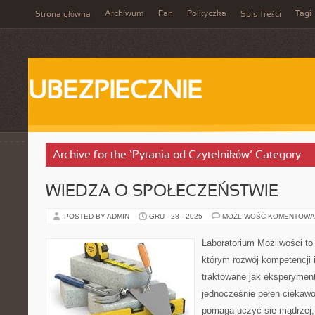
Archiwum
Fan
Polityczka
Tagi
Strona główna
Spis Treści
UBEZPIECZNIE
Archive for the ‘Pytania od Czytelników’ Category
WIEDZA O SPOŁECZEŃSTWIE
POSTED BY ADMIN
GRU - 28 - 2025
MOŻLIWOŚĆ KOMENTOWA
Laboratorium Możliwości to 
którym rozwój kompetencji 
traktowane jak eksperyment
jednocześnie pełen ciekawo
pomaga uczyć się mądrzej,