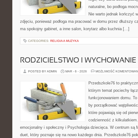
naturalne, bo podłoga mocn
Nie warto jednak kończyć w
zdjęciu, ponieważ podłoga ma pracować w domu przez dłuższy cz
ma spokojny gabinet, a inne salon, korytarz albo kuchnia […]
CATEGORIES:
RELIGIA A MUZYKA
RODZICIELSTWO I WYCHOWANIE
POSTED BY ADMIN
MAR - 6 - 2026
MOŻLIWOŚĆ KOMENTOWAN
Przedszkole76 to praktyczn
którym temat pociechy łącz
funkcjonowaniem domu. To 
by porządkować wątpliwości
które pojawiają się od pier
codzienność z kilkulatkie
emocjonalny i społeczny i Psychologia dziecięca. W centrum są M
duet, który poznaje się na nowo każdego dnia. Przedszkole76 po