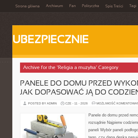
Archiwum
Fan
Polityczka
Tagi
Strona główna
Spis Treści
UBEZPIECZNIE
Archive for the ‘Religia a muzyka’ Category
PANELE DO DOMU PRZED WYKO
JAK DOPASOWAĆ JĄ DO CODZIE
POSTED BY ADMIN
CZE - 11 - 2026
MOŻLIWOŚĆ KOMENTOWA
Panele do domu przed remo
rozsądnie Najpierw codzien
paneli Wybór paneli podłog
tego, czy dana deska pasuje