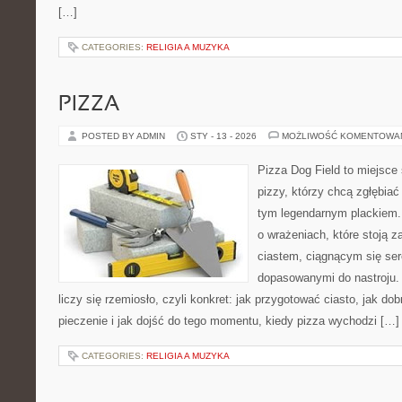
[…]
CATEGORIES:
RELIGIA A MUZYKA
PIZZA
POSTED BY ADMIN
STY - 13 - 2026
MOŻLIWOŚĆ KOMENTOWA
Pizza Dog Field to miejsce
pizzy, którzy chcą zgłębiać
tym legendarnym plackiem. T
o wrażeniach, które stoją 
ciastem, ciągnącym się se
dopasowanymi do nastroju. 
liczy się rzemiosło, czyli konkret: jak przygotować ciasto, jak do
pieczenie i jak dojść do tego momentu, kiedy pizza wychodzi […]
CATEGORIES:
RELIGIA A MUZYKA