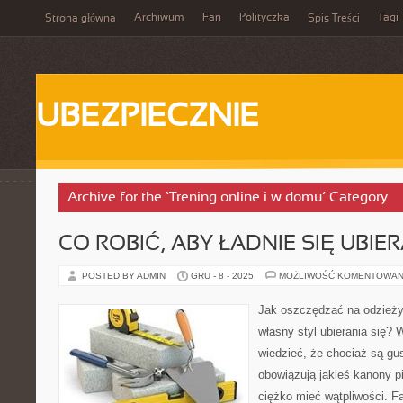
Archiwum
Fan
Polityczka
Tagi
Strona główna
Spis Treści
UBEZPIECZNIE
Archive for the ‘Trening online i w domu’ Category
CO ROBIĆ, ABY ŁADNIE SIĘ UBIE
POSTED BY ADMIN
GRU - 8 - 2025
MOŻLIWOŚĆ KOMENTOWAN
Jak oszczędzać na odzieży
własny styl ubierania się? 
wiedzieć, że chociaż są gust
obowiązują jakieś kanony p
ciężko mieć wątpliwości. Fak