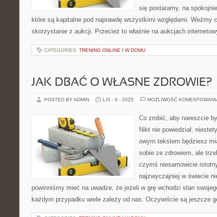
się postaramy, na spokojnie
które są kapitalne pod naprawdę wszystkimi względami. Weźmy 
skorzystanie z aukcji. Przecież to właśnie na aukcjach interneto
CATEGORIES:
TRENING ONLINE I W DOMU
JAK DBAĆ O WŁASNE ZDROWIE?
POSTED BY ADMIN
LIS - 6 - 2025
MOŻLIWOŚĆ KOMENTOWAN
Co zrobić, aby nareszcie 
Nikt nie powiedział, niestet
owym tekstem będziesz miał
sobie ze zdrowiem, ale trz
czymś niesamowicie istotny
najzwyczajniej w świecie n
powinniśmy mieć na uwadze, że jeżeli w grę wchodzi stan swojeg
każdym przypadku wiele zależy od nas. Oczywiście są jeszcze g