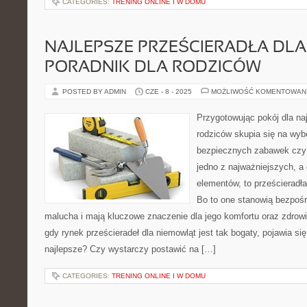
CATEGORIES:
TRENING ONLINE I W DOMU
NAJLEPSZE PRZEŚCIERADŁA DLA
PORADNIK DLA RODZICÓW
POSTED BY ADMIN
CZE - 8 - 2025
MOŻLIWOŚĆ KOMENTOWAN
Przygotowując pokój dla n
rodziców skupia się na wy
bezpiecznych zabawek czy 
jedno z najważniejszych, a
elementów, to prześcieradł
Bo to one stanowią bezpośr
malucha i mają kluczowe znaczenie dla jego komfortu oraz zdrow
gdy rynek prześcieradeł dla niemowląt jest tak bogaty, pojawia się
najlepsze? Czy wystarczy postawić na […]
CATEGORIES:
TRENING ONLINE I W DOMU