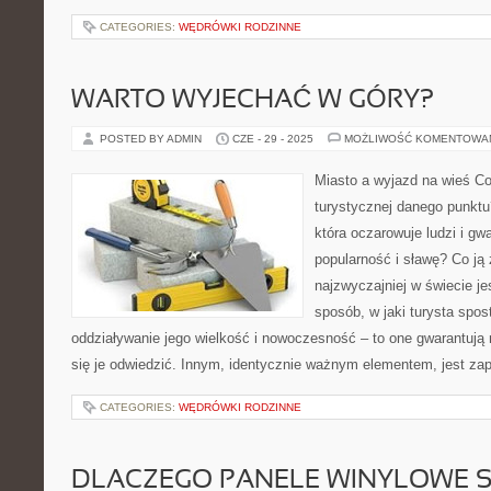
CATEGORIES:
WĘDRÓWKI RODZINNE
WARTO WYJECHAĆ W GÓRY?
POSTED BY ADMIN
CZE - 29 - 2025
MOŻLIWOŚĆ KOMENTOWA
Miasto a wyjazd na wieś Co
turystycznej danego punktu
która oczarowuje ludzi i gwa
popularność i sławę? Co ją
najzwyczajniej w świecie j
sposób, w jaki turysta spo
oddziaływanie jego wielkość i nowoczesność – to one gwarantują
się je odwiedzić. Innym, identycznie ważnym elementem, jest zap
CATEGORIES:
WĘDRÓWKI RODZINNE
DLACZEGO PANELE WINYLOWE SI