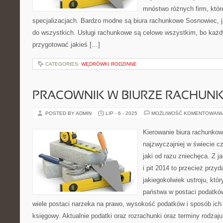
mnóstwo różnych firm, któr
specjalizacjach. Bardzo modne są biura rachunkowe Sosnowiec, ja
do wszystkich. Usługi rachunkowe są celowe wszystkim, bo każdy
przygotować jakieś […]
CATEGORIES:
WĘDRÓWKI RODZINNE
PRACOWNIK W BIURZE RACHU
POSTED BY ADMIN
LIP - 6 - 2025
MOŻLIWOŚĆ KOMENTOWAN
Kierowanie biura rachunkow
najzwyczajniej w świecie c
jaki od razu zniechęca. Z 
i pit 2014 to przecież przyd
jakiegokolwiek ustroju, któr
państwa w postaci podatków
wiele postaci narzeka na prawo, wysokość podatków i sposób ich 
księgowy. Aktualnie podatki oraz rozrachunki oraz terminy rodzaju