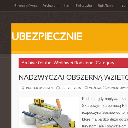
Archiwum
Fan
Polityczka
Tagi
Strona główna
Spis Treści
UBEZPIECZNIE
Archive for the ‘Wędrówki Rodzinne’ Category
NADZWYCZAJ OBSZERNĄ WZIĘT
POSTED BY ADMIN
SIE - 28 - 2025
MOŻLIWOŚĆ KOMENTOWA
Podczas gdy napływa czas 
Skarbowym za pomocą PIT,
rozpoczyna Sosnowiec to n
które ma bardzo dużo do za
turystom, ale i obywatelo