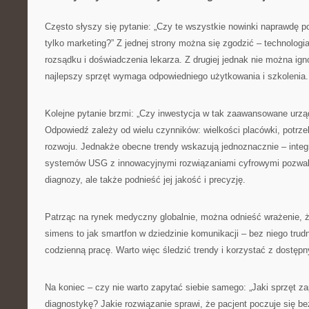
Często słyszy się pytanie: „Czy te wszystkie nowinki naprawdę p
tylko marketing?” Z jednej strony można się zgodzić – technologi
rozsądku i doświadczenia lekarza. Z drugiej jednak nie można ign
najlepszy sprzęt wymaga odpowiedniego użytkowania i szkolenia.
Kolejne pytanie brzmi: „Czy inwestycja w tak zaawansowane urząd
Odpowiedź zależy od wielu czynników: wielkości placówki, potrz
rozwoju. Jednakże obecne trendy wskazują jednoznacznie – inte
systemów USG z innowacyjnymi rozwiązaniami cyfrowymi pozwala
diagnozy, ale także podnieść jej jakość i precyzję.
Patrząc na rynek medyczny globalnie, można odnieść wrażenie, ż
simens to jak smartfon w dziedzinie komunikacji – bez niego trud
codzienną pracę. Warto więc śledzić trendy i korzystać z dostęp
Na koniec – czy nie warto zapytać siebie samego: „Jaki sprzęt z
diagnostykę? Jakie rozwiązanie sprawi, że pacjent poczuje się b