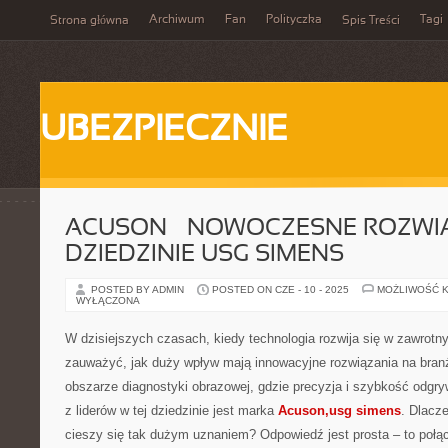
Archiwum
Fan
Polityczka
Tagi
Strona główna
Spis Treści
UBEZPIECZNIE
ACUSON – NOWOCZESNE ROZWI
DZIEDZINIE USG SIMENS
POSTED BY ADMIN
POSTED ON CZE - 10 - 2025
MOŻLIWOŚĆ 
WYŁĄCZONA
W dzisiejszych czasach, kiedy technologia rozwija się w zawrotn
zauważyć, jak duży wpływ mają innowacyjne rozwiązania na bra
obszarze diagnostyki obrazowej, gdzie precyzja i szybkość odgr
z liderów w tej dziedzinie jest marka
Acuson,usg simens
. Dlacze
cieszy się tak dużym uznaniem? Odpowiedź jest prosta – to połą