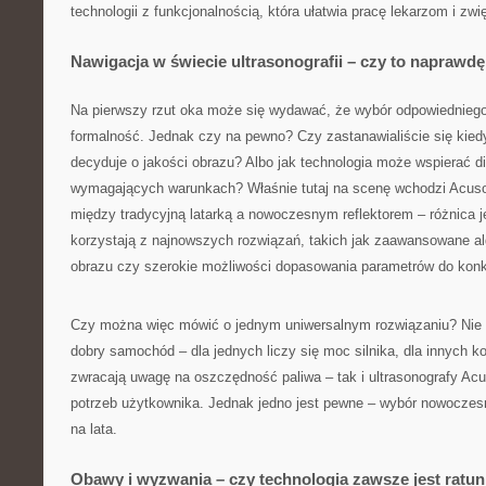
technologii z funkcjonalnością, która ułatwia pracę lekarzom i zw
Nawigacja w świecie ultrasonografii – czy to naprawd
Na pierwszy rzut oka może się wydawać, że wybór odpowiednieg
formalność. Jednak czy na pewno? Czy zastanawialiście się kied
decyduje o jakości obrazu? Albo jak technologia może wspierać d
wymagających warunkach? Właśnie tutaj na scenę wchodzi Acuso
między tradycyjną latarką a nowoczesnym reflektorem – różnica j
korzystają z najnowszych rozwiązań, takich jak zaawansowane a
obrazu czy szerokie możliwości dopasowania parametrów do konkr
Czy można więc mówić o jednym uniwersalnym rozwiązaniu? Nie 
dobry samochód – dla jednych liczy się moc silnika, dla innych ko
zwracają uwagę na oszczędność paliwa – tak i ultrasonografy Ac
potrzeb użytkownika. Jednak jedno jest pewne – wybór nowoczesn
na lata.
Obawy i wyzwania – czy technologia zawsze jest ratu