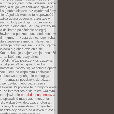
a może przykryć pole widzenia, sprzęt
wać, a długo wyczekiwane zjawisko
się subtelniejsze, niż wyobrażaliśmy
iej. A jednak właśnie ta niepewność
 każda udana obserwacja zostaje w
 mocno. Gdy po długim oczekiwaniu
baczyć pierścienie Saturna, kratery na
o delikatne pojaśnienie odległej
złowiek ma poczucie uczestniczenia w
l intymnym. Pasja do nocnego nieba
taje zupełnie samotna. Nawet jeśli
erwacje odbywają się w ciszy, prędzej
pojawia się chęć dzielenia się
 Ktoś pokazuje znajomym, jak znaleźć
rną, ktoś inny uczy dzieci
 Wielki Wóz, jeszcze ktoś zaczyna
ze zdjęcia. W ten sposób wokół
matorskiej tworzy się wspólnota oparta
izacji, lecz na wspólnym zachwycie.
i obserwatorzy chętnie pomagają
ym, tłumaczą podstawy, doradzają
, jak czytać niebo bez stresu i
ekiwań. W połowie tej przygody wiele
, że internet staje się także ważnym
bo pojawia się
portal dla pasjonatów
w
a sprawdzić mapy zachmurzenia,
isk, wskazówki dotyczące fotografii
acje innych obserwatorów. Dzięki temu
ieszkający daleko od dużych miast i
onomicznych może czuć, że