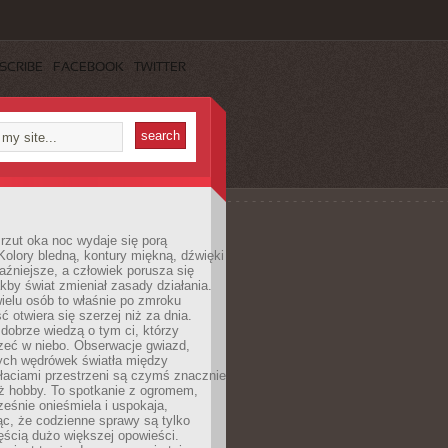
SCRIBE
FACEBOOK
TWITTER
rzut oka noc wydaje się porą
Kolory bledną, kontury miękną, dźwięki
raźniejsze, a człowiek porusza się
jakby świat zmieniał zasady działania.
ielu osób to właśnie po zmroku
ć otwiera się szerzej niż za dnia.
dobrze wiedzą o tym ci, którzy
zeć w niebo. Obserwacje gwiazd,
hych wędrówek światła między
łaciami przestrzeni są czymś znacznie
ż hobby. To spotkanie z ogromem,
ześnie onieśmiela i uspokaja,
c, że codzienne sprawy są tylko
ęścią dużo większej opowieści.