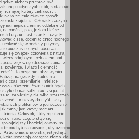
d gołym niebem przestaje być
ykiem pojedynczych osób, a staje się
j, rosnącej kultury ciekawości.
e nieba zmienia również sposób
 ziemski krajobraz. Człowiek zaczyna
gę na miejsca ciemne, oddalone od
, na pagórki, pola, jeziora i leśne
rych horyzont jest szeroki i czysty.
anować ciszę, doceniać chłód nocnego
słuchiwać się w odgłosy przyrody.
nie podczas nocnych obserwacji
zuje się związek człowieka z naturą.
est wtedy odrębnym spektaklem nad
 częścią większego doświadczenia, w
a, powietrze, światło i ciemność
 całość. Ta pasja ma także wymiar
. Patrząc na gwiazdy, trudno nie
ń o czas, przemijanie i miejsce
 wszechświecie. Światło niektórych
uszyło do nas setki albo tysiące lat
a to, że widzimy nie tylko przestrzeń,
zeszłość. To niezwykła myśl. Uczy
 własnych problemów, a jednocześnie
 jak cenny jest każdy moment
stnienia. Człowiek, który regularnie
ocne niebo, często staje się
 spokojniejszy i bardziej otwarty na
Nie trzeba być naukowcem, aby czerpać
ć. Astronomia amatorska jest jedną z
n, które pozostają dostępne niemal dla