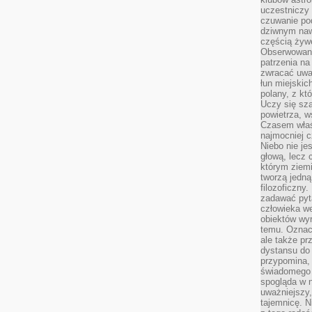
uczestniczy
czuwanie po
dziwnym naw
częścią żywe
Obserwowani
patrzenia na
zwracać uwa
łun miejskich
polany, z któ
Uczy się sz
powietrza, w
Czasem właś
najmocniej c
Niebo nie j
głową, lecz
którym ziemi
tworzą jedną
filozoficzny
zadawać pyta
człowieka we
obiektów wyr
temu. Oznacz
ale także pr
dystansu do
przypomina,
świadomego i
spogląda w n
uważniejszy,
tajemnicę. 