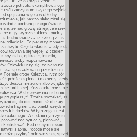
e jest to, że do rozpoczęcia tej
e zawsze potrzeba skomplikowanego
ele osób zaczyna od zwykłego wyjścia
 od spojrzenia w górę w chłodny
 zdumienia, jak bardzo niebo różni się
re widać z centrum pełnego świateł.
e się, że nad głową istnieją całe rzeki
katne mgły, wyraźne układy i punkty
e aż trudno uwierzyć, iż świecą z tak
nej odległości. To pierwszy moment
 zachwytu. Często właśnie wtedy rodzi
 dowiadywania się więcej. Z czasem
 mapy nieba, aplikacje, lornetki,
pierwsze próby rozpoznawania
ów. Człowiek uczy się, że niebo nie
m, lecz uporządkowaną przestrzenią
. Poznaje drogę Księżyca, rytm pór
ość położenia planet i momenty, kiedy
rzyć deszcz meteorów albo wyjątkowo
 stacji orbitalnej. Każda taka noc staje
ierpliwości. W obserwowaniu nieba nie
go przyspieszyć. Trzeba poczekać, aż
wyczai się do ciemności, aż chmury
owiedni fragment, aż obiekt wzejdzie
drzew lub dachów. W tym zajęciu jest
boko pokornego. W codziennym życiu
i panować nad sytuacją, planować,
 i kontrolować. Pod nocnym niebem
e nawyki słabną. Pogoda może się
a może przykryć pole widzenia, sprzęt