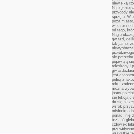
niewielką cz
Najpiękniejsz
przygody ni
sprzętu. Wi
poza miasto,
wieczór i od
od tego, któ
Nagle okazuj
gwiazd, deli
tak jasne, ż
niewyobrażal
prawdziwego
się potrzeba
pojawiają się
teleskopy i 
gwiazdozbior
jest chaose
pełną znaków
roku, zmienn
można wypat
jasny przelot
się lekcją c
da się nicze
wzrok przyz
odsłonią odp
ponad linię 
też coś głę
człowiek lub
przewidywać
wszystkie t