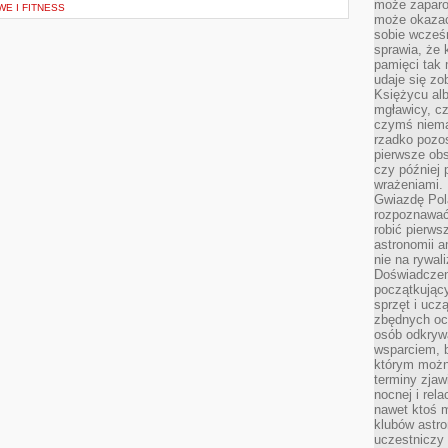
może zaparo
E I FITNESS
może okazać 
sobie wcześn
sprawia, że
pamięci tak
udaje się zo
Księżycu alb
mgławicy, c
czymś niema
rzadko pozos
pierwsze obs
czy później 
wrażeniami.
Gwiazdę Pola
rozpoznawać
robić pierws
astronomii a
nie na rywal
Doświadczen
początkując
sprzęt i uczą
zbędnych ocz
osób odkrywa
wsparciem, 
którym możn
terminy zjaw
nocnej i rel
nawet ktoś m
klubów astr
uczestniczy