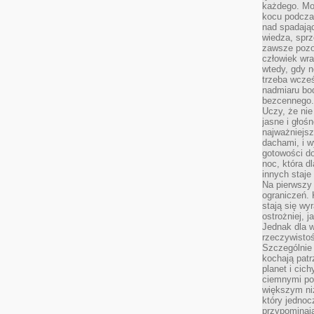
każdego. Mo
kocu podczas
nad spadają
wiedza, sprz
zawsze pozo
człowiek wra
wtedy, gdy n
trzeba wcześ
nadmiaru bo
bezcennego.
Uczy, że ni
jasne i głoś
najważniejs
dachami, i w
gotowości do
noc, która d
innych staje
Na pierwszy 
ograniczeń. 
stają się wy
ostrożniej, 
Jednak dla w
rzeczywistoś
Szczególnie 
kochają patr
planet i cic
ciemnymi po
większym ni
który jednoc
przypominają