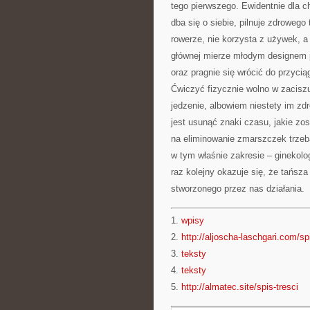
tego pierwszego. Ewidentnie dla c
dba się o siebie, pilnuje zdrowego
rowerze, nie korzysta z używek, 
głównej mierze młodym designem pr
oraz pragnie się wrócić do przycią
Ćwiczyć fizycznie wolno w zaciszu
jedzenie, albowiem niestety im zdr
jest usunąć znaki czasu, jakie zo
na eliminowanie zmarszczek trzeb
w tym właśnie zakresie – ginekolog
raz kolejny okazuje się, że tańsza
stworzonego przez nas działania.
1.
wpisy
2.
http://aljoscha-laschgari.com/spi
3.
teksty
4.
teksty
5.
http://almatec.site/spis-tresci