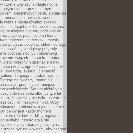
 w czymś większym. Nagle nocne
d gołym niebem przestaje być
ykiem pojedynczych osób, a staje się
j, rosnącej kultury ciekawości.
e nieba zmienia również sposób
 ziemski krajobraz. Człowiek zaczyna
gę na miejsca ciemne, oddalone od
, na pagórki, pola, jeziora i leśne
rych horyzont jest szeroki i czysty.
anować ciszę, doceniać chłód nocnego
słuchiwać się w odgłosy przyrody.
nie podczas nocnych obserwacji
zuje się związek człowieka z naturą.
est wtedy odrębnym spektaklem nad
 częścią większego doświadczenia, w
a, powietrze, światło i ciemność
 całość. Ta pasja ma także wymiar
. Patrząc na gwiazdy, trudno nie
ń o czas, przemijanie i miejsce
 wszechświecie. Światło niektórych
uszyło do nas setki albo tysiące lat
a to, że widzimy nie tylko przestrzeń,
zeszłość. To niezwykła myśl. Uczy
 własnych problemów, a jednocześnie
 jak cenny jest każdy moment
stnienia. Człowiek, który regularnie
ocne niebo, często staje się
 spokojniejszy i bardziej otwarty na
Nie trzeba być naukowcem, aby czerpać