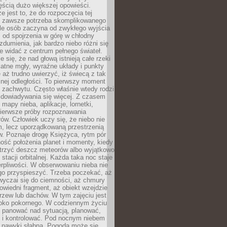
ęścią dużo większej opowieści.
e jest to, że do rozpoczęcia tej
e zawsze potrzeba skomplikowanego
ele osób zaczyna od zwykłego wyjścia
 od spojrzenia w górę w chłodny
 zdumienia, jak bardzo niebo różni się
re widać z centrum pełnego świateł.
e się, że nad głową istnieją całe rzeki
katne mgły, wyraźne układy i punkty
e aż trudno uwierzyć, iż świecą z tak
nej odległości. To pierwszy moment
 zachwytu. Często właśnie wtedy rodzi
 dowiadywania się więcej. Z czasem
 mapy nieba, aplikacje, lornetki,
pierwsze próby rozpoznawania
ów. Człowiek uczy się, że niebo nie
m, lecz uporządkowaną przestrzenią
. Poznaje drogę Księżyca, rytm pór
ość położenia planet i momenty, kiedy
rzyć deszcz meteorów albo wyjątkowo
 stacji orbitalnej. Każda taka noc staje
ierpliwości. W obserwowaniu nieba nie
go przyspieszyć. Trzeba poczekać, aż
wyczai się do ciemności, aż chmury
owiedni fragment, aż obiekt wzejdzie
drzew lub dachów. W tym zajęciu jest
boko pokornego. W codziennym życiu
i panować nad sytuacją, planować,
 i kontrolować. Pod nocnym niebem
e nawyki słabną. Pogoda może się