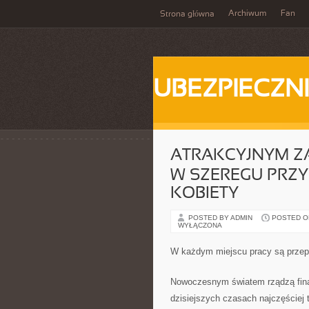
Archiwum
Fan
Strona główna
UBEZPIECZN
ATRAKCYJNYM Z
W SZEREGU PRZ
KOBIETY
POSTED BY ADMIN
POSTED ON
WYŁĄCZONA
W każdym miejscu pracy są przepi
Nowoczesnym światem rządzą finan
dzisiejszych czasach najczęściej 