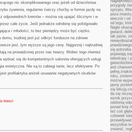
Najpiękniejsz
hcącego nic skomplikowanego oraz jeżeli od dzieciństwa
przygody ni
 trybu żywienia, regularnie ćwiczy choćby w formie jazdy na
sprzętu. Wi
poza miasto,
a z odpowiednich kremów – można się upajać ślicznym i w
wieczór i od
od tego, któ
zez całe życie. Jeśli jednakże odrobinę się pofolgowało
Nagle okazuj
gająca i młodości, to bez pieniędzy może być ciężko.
gwiazd, deli
tak jasne, ż
 domu, trudniej jest już odkryć fundusze na zdrowe
niewyobrażal
owsze jest, tym wyższe są jego ceny. Najgorzej i najtrudniej
prawdziwego
się potrzeba
stają na prowadzonej przez nas twarzy. Wobec tego również
pojawiają się
teleskopy i 
a wybrać się do kompetentnych salonów oferujących usługi
gwiazdozbior
ia estetyczna. Nie są to zabiegi tanie, lecz efektywne. Po
jest chaose
pełną znaków
 jest profilaktyka aniżeli usuwanie negatywnych skutków
roku, zmienn
można wypat
jasny przelot
się lekcją c
da się nicze
wzrok przyz
s-tresci
odsłonią odp
ponad linię 
też coś głę
człowiek lub
przewidywać
wszystkie t
zmienić, mgł