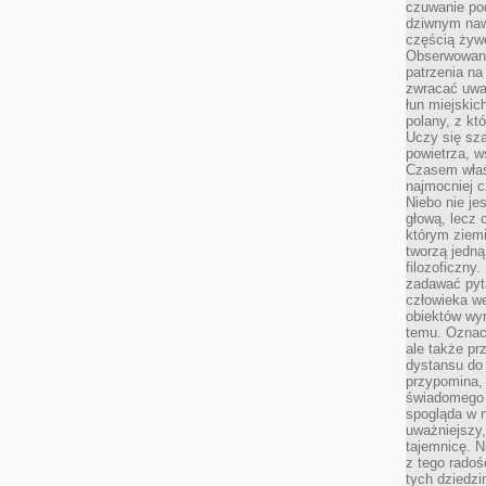
czuwanie po
dziwnym naw
częścią żywe
Obserwowani
patrzenia na
zwracać uwa
łun miejskich
polany, z któ
Uczy się sz
powietrza, w
Czasem właś
najmocniej c
Niebo nie j
głową, lecz
którym ziemi
tworzą jedną
filozoficzny
zadawać pyta
człowieka we
obiektów wyr
temu. Oznacz
ale także pr
dystansu do
przypomina,
świadomego i
spogląda w n
uważniejszy,
tajemnicę. 
z tego radoś
tych dziedzi