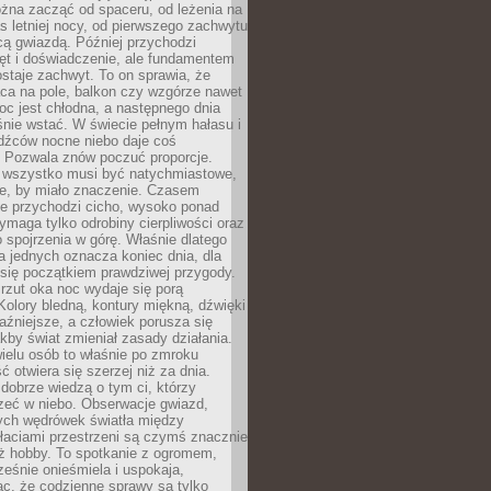
żna zacząć od spaceru, od leżenia na
 letniej nocy, od pierwszego zachwytu
cą gwiazdą. Później przychodzi
ęt i doświadczenie, ale fundamentem
staje zachwyt. To on sprawia, że
ca na pole, balkon czy wzgórze nawet
oc jest chłodna, a następnego dnia
nie wstać. W świecie pełnym hałasu i
dźców nocne niebo daje coś
 Pozwala znów poczuć proporcje.
e wszystko musi być natychmiastowe,
ne, by miało znaczenie. Czasem
ze przychodzi cicho, wysoko ponad
ymaga tylko odrobiny cierpliwości oraz
 spojrzenia w górę. Właśnie dlatego
la jednych oznacza koniec dnia, dla
 się początkiem prawdziwej przygody.
rzut oka noc wydaje się porą
Kolory bledną, kontury miękną, dźwięki
raźniejsze, a człowiek porusza się
jakby świat zmieniał zasady działania.
ielu osób to właśnie po zmroku
ć otwiera się szerzej niż za dnia.
dobrze wiedzą o tym ci, którzy
zeć w niebo. Obserwacje gwiazd,
hych wędrówek światła między
łaciami przestrzeni są czymś znacznie
ż hobby. To spotkanie z ogromem,
ześnie onieśmiela i uspokaja,
c, że codzienne sprawy są tylko