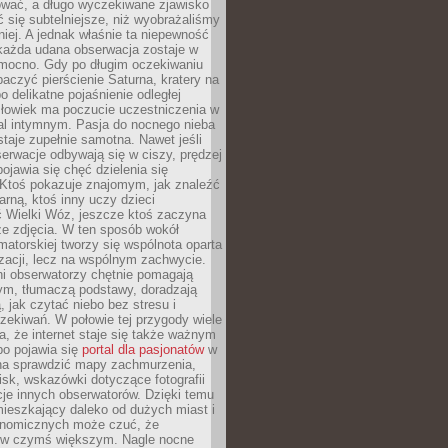
wać, a długo wyczekiwane zjawisko
się subtelniejsze, niż wyobrażaliśmy
iej. A jednak właśnie ta niepewność
 każda udana obserwacja zostaje w
 mocno. Gdy po długim oczekiwaniu
baczyć pierścienie Saturna, kratery na
o delikatne pojaśnienie odległej
złowiek ma poczucie uczestniczenia w
l intymnym. Pasja do nocnego nieba
taje zupełnie samotna. Nawet jeśli
erwacje odbywają się w ciszy, prędzej
pojawia się chęć dzielenia się
 Ktoś pokazuje znajomym, jak znaleźć
rną, ktoś inny uczy dzieci
 Wielki Wóz, jeszcze ktoś zaczyna
ze zdjęcia. W ten sposób wokół
matorskiej tworzy się wspólnota oparta
izacji, lecz na wspólnym zachwycie.
i obserwatorzy chętnie pomagają
ym, tłumaczą podstawy, doradzają
, jak czytać niebo bez stresu i
ekiwań. W połowie tej przygody wiele
, że internet staje się także ważnym
bo pojawia się
portal dla pasjonatów
w
a sprawdzić mapy zachmurzenia,
isk, wskazówki dotyczące fotografii
acje innych obserwatorów. Dzięki temu
ieszkający daleko od dużych miast i
onomicznych może czuć, że
 w czymś większym. Nagle nocne