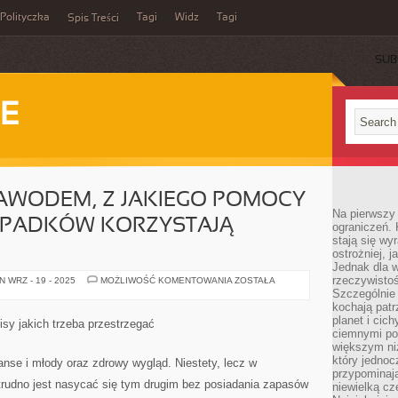
Polityczka
Tagi
Widz
Tagi
Spis Treści
SUB
IE
AWODEM, Z JAKIEGO POMOCY
Na pierwszy 
YPADKÓW KORZYSTAJĄ
ograniczeń. 
stają się wy
ostrożniej, 
Jednak dla w
rzeczywistoś
ATRAKCYJNYM
 WRZ - 19 - 2025
MOŻLIWOŚĆ KOMENTOWANIA
ZOSTAŁA
ZAWODEM,
Szczególnie 
Z
kochają patr
JAKIEGO
POMOCY
planet i cic
sy jakich trzeba przestrzegać
W
ciemnymi po
SZEREGU
większym ni
PRZYPADKÓW
KORZYSTAJĄ
który jednoc
se i młody oraz zdrowy wygląd. Niestety, lecz w
KOBIETY
przypominają
trudno jest nasycać się tym drugim bez posiadania zapasów
niewielką cz