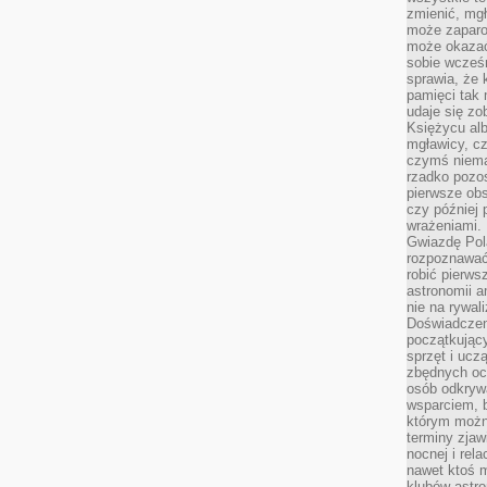
zmienić, mgł
może zaparo
może okazać 
sobie wcześn
sprawia, że
pamięci tak
udaje się zo
Księżycu alb
mgławicy, c
czymś niema
rzadko pozos
pierwsze obs
czy później 
wrażeniami.
Gwiazdę Pola
rozpoznawać
robić pierws
astronomii a
nie na rywal
Doświadczen
początkując
sprzęt i uczą
zbędnych ocz
osób odkrywa
wsparciem, 
którym możn
terminy zjaw
nocnej i rel
nawet ktoś m
klubów astr