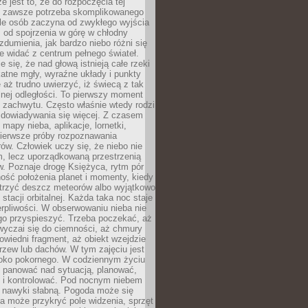
e jest to, że do rozpoczęcia tej
e zawsze potrzeba skomplikowanego
ele osób zaczyna od zwykłego wyjścia
 od spojrzenia w górę w chłodny
 zdumienia, jak bardzo niebo różni się
re widać z centrum pełnego świateł.
e się, że nad głową istnieją całe rzeki
katne mgły, wyraźne układy i punkty
e aż trudno uwierzyć, iż świecą z tak
nej odległości. To pierwszy moment
 zachwytu. Często właśnie wtedy rodzi
 dowiadywania się więcej. Z czasem
 mapy nieba, aplikacje, lornetki,
pierwsze próby rozpoznawania
ów. Człowiek uczy się, że niebo nie
m, lecz uporządkowaną przestrzenią
. Poznaje drogę Księżyca, rytm pór
ość położenia planet i momenty, kiedy
rzyć deszcz meteorów albo wyjątkowo
 stacji orbitalnej. Każda taka noc staje
ierpliwości. W obserwowaniu nieba nie
go przyspieszyć. Trzeba poczekać, aż
wyczai się do ciemności, aż chmury
owiedni fragment, aż obiekt wzejdzie
drzew lub dachów. W tym zajęciu jest
boko pokornego. W codziennym życiu
i panować nad sytuacją, planować,
 i kontrolować. Pod nocnym niebem
e nawyki słabną. Pogoda może się
a może przykryć pole widzenia, sprzęt