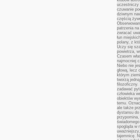
uczestniczy
czuwanie po
dziwnym naw
częścią żywe
Obserwowani
patrzenia na
zwracać uwa
łun miejskich
polany, z któ
Uczy się sz
powietrza, w
Czasem właś
najmocniej c
Niebo nie j
głową, lecz
którym ziemi
tworzą jedną
filozoficzny
zadawać pyta
człowieka we
obiektów wyr
temu. Oznacz
ale także pr
dystansu do
przypomina,
świadomego i
spogląda w n
uważniejszy,
tajemnicę. 