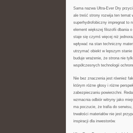
Sama nazwa Ultra-Ever Dry przyc
ale treść strony rozwija ten tema
superhydrofobiczny impregnat to n
element większej filozofii dbania
staje się czymś więcej niż jedno
wpływać na stan techniczny materi
utrzymać obiekt w lepszym stanie 
buduje wrażenie, że strona nie tyl
współczesnych technologii ochron
Nie bez znaczenia jest również fa
którym różne głosy i różne perspe
zabezpieczaniu powierzchni. Redak
wzmacnia odbiór witryny jako miej
ma poczucie, że trafia do serwisu
trwałości materiałów nie jest przy
inspiracji dla inwestorów.