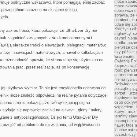
może zaparo
zymuje praktyczne wskazówki, które pomagają lepiej zadbać
może okazać 
e powierzchnie narażone na działanie śniegu,
sobie wcześn
sprawia, że
ycia.
pamięci tak
udaje się zo
Księżycu alb
any zakres treści, która pokazuje, że Ultra-Ever Dry nie
mgławicy, c
Obok zagadnień związanych z środkami ochronnymi i
czymś niema
rzadko pozos
awiają się także treści o elewacjach, pielęgnacji materiałów,
pierwsze obs
czy później 
ntów, innowacjach materiałowych, a nawet o kalkulacjach
wrażeniami.
a różnorodność sprawia, że strona staje się użyteczna na
Gwiazdę Pola
rozpoznawać
otowania prac, przez realizację, aż po konserwację
robić pierws
astronomii a
nie na rywal
Doświadczen
jej użytkowy wymiar. To nie jest encyklopedia oderwana od
początkując
sprzęt i uczą
telnik może znaleźć odpowiedzi na realne pytania dotyczące
zbędnych ocz
osób odkrywa
ne na stronie pokazują, że twórcy skupiają się na
wsparciem, 
stykają się naprawdę: zacieki na elewacji, glony i naloty,
którym możn
terminy zjaw
ązane z antypoślizgowością. Dzięki temu Ultra-Ever Dry
nocnej i rel
a przejść od problemu do rozwiązania, od wątpliwości do
nawet ktoś m
klubów astr
uczestniczy