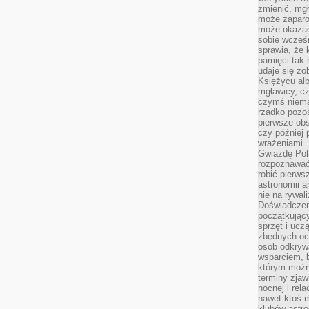
zmienić, mgł
może zaparo
może okazać 
sobie wcześn
sprawia, że
pamięci tak
udaje się zo
Księżycu alb
mgławicy, c
czymś niema
rzadko pozos
pierwsze obs
czy później 
wrażeniami.
Gwiazdę Pola
rozpoznawać
robić pierws
astronomii a
nie na rywal
Doświadczen
początkując
sprzęt i uczą
zbędnych ocz
osób odkrywa
wsparciem, 
którym możn
terminy zjaw
nocnej i rel
nawet ktoś m
klubów astr