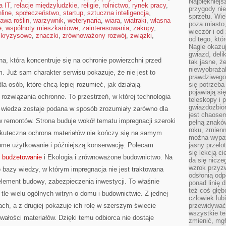
Najpiękniejsz
a IT
,
relacje międzyludzkie
,
religie
,
rolnictwo
,
rynek pracy
,
przygody ni
line
,
społeczeństwo
,
startup
,
sztuczna inteligencja
,
sprzętu. Wi
awa roślin
,
warzywnik
,
weterynaria
,
wiara
,
wiatraki
,
własna
poza miasto,
e
,
wspólnoty mieszkaniowe
,
zainteresowania
,
zakupy
,
wieczór i od
 kryzysowe
,
znaczki
,
zrównoważony rozwój
,
związki
,
od tego, któ
Nagle okazuj
gwiazd, deli
na, która koncentruje się na ochronie powierzchni przed
tak jasne, ż
niewyobrażal
 Już sam charakter serwisu pokazuje, że nie jest to
prawdziwego
la osób, które chcą lepiej rozumieć, jak działają
się potrzeba
pojawiają się
 rozwiązania ochronne. To przestrzeń, w której technologia
teleskopy i 
gwiazdozbior
a wiedza zostaje podana w sposób zrozumiały zarówno dla
jest chaose
ów remontów. Strona buduje wokół tematu impregnacji szeroki
pełną znaków
roku, zmienn
skuteczna ochrona materiałów nie kończy się na samym
można wypat
dome użytkowanie i późniejszą konserwację. Polecam
jasny przelot
się lekcją c
i budżetowanie
i Ekologia i zrównoważone budownictwo. Na
da się nicze
wzrok przyz
o bazy wiedzy, w którym impregnacja nie jest traktowana
odsłonią odp
lement budowy, zabezpieczenia inwestycji. To właśnie
ponad linię 
też coś głę
 tle wielu ogólnych witryn o domu i budownictwie. Z jednej
człowiek lub
ch, a z drugiej pokazuje ich rolę w szerszym świecie
przewidywać
wszystkie t
wałości materiałów. Dzięki temu odbiorca nie dostaje
zmienić, mgł