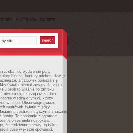
SCRIBE
FACEBOOK
TWITTER
rzut oka noc wydaje się porą
Kolory bledną, kontury miękną, dźwięki
raźniejsze, a człowiek porusza się
jakby świat zmieniał zasady działania.
ielu osób to właśnie po zmroku
ć otwiera się szerzej niż za dnia.
dobrze wiedzą o tym ci, którzy
zeć w niebo. Obserwacje gwiazd,
hych wędrówek światła między
łaciami przestrzeni są czymś znacznie
ż hobby. To spotkanie z ogromem,
ześnie onieśmiela i uspokaja,
c, że codzienne sprawy są tylko
ęścią dużo większej opowieści.