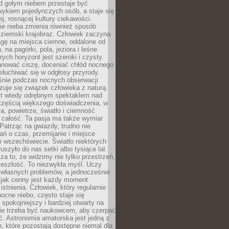
d gołym niebem przestaje być
ykiem pojedynczych osób, a staje się
j, rosnącej kultury ciekawości.
e nieba zmienia również sposób
 ziemski krajobraz. Człowiek zaczyna
gę na miejsca ciemne, oddalone od
, na pagórki, pola, jeziora i leśne
rych horyzont jest szeroki i czysty.
anować ciszę, doceniać chłód nocnego
słuchiwać się w odgłosy przyrody.
nie podczas nocnych obserwacji
zuje się związek człowieka z naturą.
est wtedy odrębnym spektaklem nad
 częścią większego doświadczenia, w
a, powietrze, światło i ciemność
 całość. Ta pasja ma także wymiar
. Patrząc na gwiazdy, trudno nie
ń o czas, przemijanie i miejsce
 wszechświecie. Światło niektórych
uszyło do nas setki albo tysiące lat
a to, że widzimy nie tylko przestrzeń,
zeszłość. To niezwykła myśl. Uczy
 własnych problemów, a jednocześnie
 jak cenny jest każdy moment
stnienia. Człowiek, który regularnie
ocne niebo, często staje się
 spokojniejszy i bardziej otwarty na
Nie trzeba być naukowcem, aby czerpać
ć. Astronomia amatorska jest jedną z
n, które pozostają dostępne niemal dla