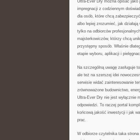
Ultra-Ever Dry można opisać jako
impregnacji z codziennym doświa
dla osób, które chcą zabezpieczyć
albo lepiej zrozumieć, jak działa
tylko na odbiorców profesjonalnyc
majsterkowiczów, którzy chcą unik
przystępny sposób. Właśnie dlate
etapie wyboru, aplikacji i pielęgn
Na szczególną uwagę zasługuje to, 
ale też na szerszej idei nowocze
serwisie widać zainteresowanie te
zrównoważone budownictwo, energ
Ultra-Ever Dry nie jest wyłącznie
odpowiedzi. To raczej portal komp
końcową jakość inwestycji i jak w
prac.
W odbiorze czytelnika taka strona 