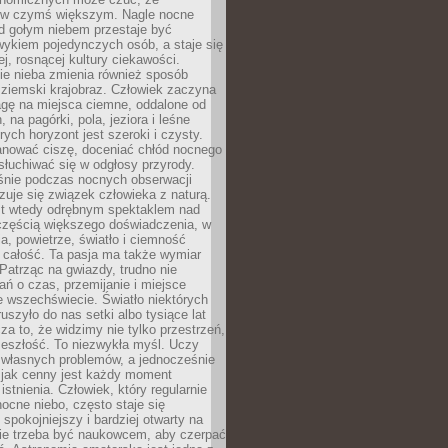
 w czymś większym. Nagle nocne
d gołym niebem przestaje być
ykiem pojedynczych osób, a staje się
j, rosnącej kultury ciekawości.
e nieba zmienia również sposób
 ziemski krajobraz. Człowiek zaczyna
gę na miejsca ciemne, oddalone od
, na pagórki, pola, jeziora i leśne
rych horyzont jest szeroki i czysty.
anować ciszę, doceniać chłód nocnego
słuchiwać się w odgłosy przyrody.
nie podczas nocnych obserwacji
zuje się związek człowieka z naturą.
est wtedy odrębnym spektaklem nad
 częścią większego doświadczenia, w
a, powietrze, światło i ciemność
 całość. Ta pasja ma także wymiar
. Patrząc na gwiazdy, trudno nie
ń o czas, przemijanie i miejsce
 wszechświecie. Światło niektórych
uszyło do nas setki albo tysiące lat
a to, że widzimy nie tylko przestrzeń,
zeszłość. To niezwykła myśl. Uczy
 własnych problemów, a jednocześnie
 jak cenny jest każdy moment
stnienia. Człowiek, który regularnie
ocne niebo, często staje się
 spokojniejszy i bardziej otwarty na
Nie trzeba być naukowcem, aby czerpać