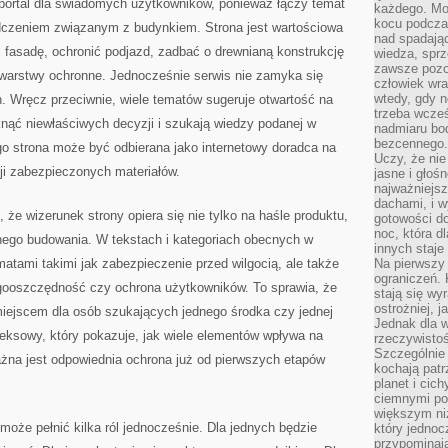
 portal dla świadomych użytkowników, ponieważ łączy temat
każdego. Mo
kocu podczas
dczeniem związanym z budynkiem. Strona jest wartościowa
nad spadają
 fasadę, ochronić podjazd, zadbać o drewnianą konstrukcję
wiedza, sprz
zawsze pozo
ją warstwy ochronne. Jednocześnie serwis nie zamyka się
człowiek wra
wtedy, gdy n
h. Wręcz przeciwnie, wiele tematów sugeruje otwartość na
trzeba wcześ
nąć niewłaściwych decyzji i szukają wiedzy podanej w
nadmiaru bo
bezcennego.
go strona może być odbierana jako internetowy doradca na
Uczy, że ni
acji zabezpieczonych materiałów.
jasne i głoś
najważniejs
dachami, i w
że wizerunek strony opiera się nie tylko na haśle produktu,
gotowości do
noc, która d
snego budowania. W tekstach i kategoriach obecnych w
innych staje
matami takimi jak zabezpieczenie przed wilgocią, ale także
Na pierwszy 
ograniczeń. 
ooszczędność czy ochrona użytkowników. To sprawia, że
stają się wy
ostrożniej, 
 miejscem dla osób szukających jednego środka czy jednej
Jednak dla w
leksowy, który pokazuje, jak wiele elementów wpływa na
rzeczywistoś
Szczególnie 
ażna jest odpowiednia ochrona już od pierwszych etapów
kochają patr
planet i cic
ciemnymi po
większym ni
może pełnić kilka ról jednocześnie. Dla jednych będzie
który jednoc
przypominają