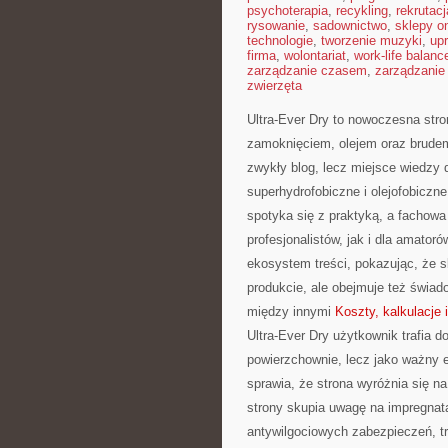
psychoterapia
,
recykling
,
rekrutacj
rysowanie
,
sadownictwo
,
sklepy on
technologie
,
tworzenie muzyki
,
upr
firma
,
wolontariat
,
work-life balanc
zarządzanie czasem
,
zarządzanie
zwierzęta
Ultra-Ever Dry to nowoczesna stro
zamoknięciem, olejem oraz brudem.
zwykły blog, lecz miejsce wiedzy d
superhydrofobiczne i olejofobiczne
spotyka się z praktyką, a fachow
profesjonalistów, jak i dla amator
ekosystem treści, pokazując, że 
produkcie, ale obejmuje też świa
między innymi
Koszty, kalkulacje 
Ultra-Ever Dry użytkownik trafia d
powierzchownie, lecz jako ważny e
sprawia, że strona wyróżnia się na
strony skupia uwagę na impregnata
antywilgociowych zabezpieczeń, tr