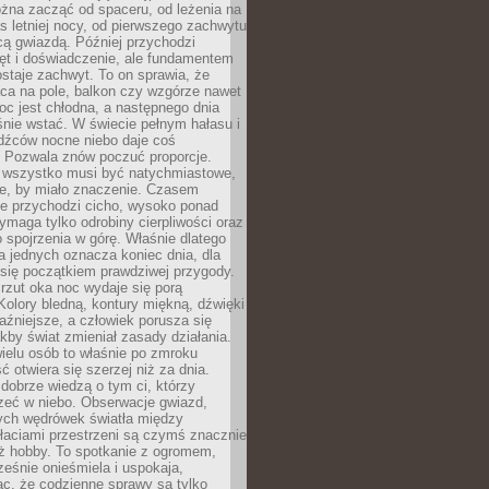
żna zacząć od spaceru, od leżenia na
 letniej nocy, od pierwszego zachwytu
cą gwiazdą. Później przychodzi
ęt i doświadczenie, ale fundamentem
staje zachwyt. To on sprawia, że
ca na pole, balkon czy wzgórze nawet
oc jest chłodna, a następnego dnia
nie wstać. W świecie pełnym hałasu i
dźców nocne niebo daje coś
 Pozwala znów poczuć proporcje.
e wszystko musi być natychmiastowe,
ne, by miało znaczenie. Czasem
ze przychodzi cicho, wysoko ponad
ymaga tylko odrobiny cierpliwości oraz
 spojrzenia w górę. Właśnie dlatego
la jednych oznacza koniec dnia, dla
 się początkiem prawdziwej przygody.
rzut oka noc wydaje się porą
Kolory bledną, kontury miękną, dźwięki
raźniejsze, a człowiek porusza się
jakby świat zmieniał zasady działania.
ielu osób to właśnie po zmroku
ć otwiera się szerzej niż za dnia.
dobrze wiedzą o tym ci, którzy
zeć w niebo. Obserwacje gwiazd,
hych wędrówek światła między
łaciami przestrzeni są czymś znacznie
ż hobby. To spotkanie z ogromem,
ześnie onieśmiela i uspokaja,
c, że codzienne sprawy są tylko