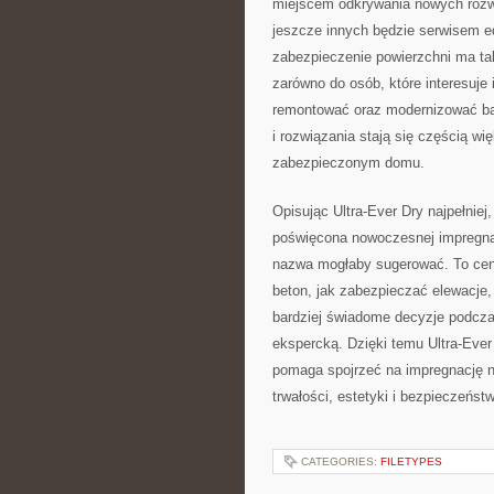
miejscem odkrywania nowych rozwi
jeszcze innych będzie serwisem e
zabezpieczenie powierzchni ma tak 
zarówno do osób, które interesuje 
remontować oraz modernizować bar
i rozwiązania stają się częścią wi
zabezpieczonym domu.
Opisując Ultra-Ever Dry najpełniej
poświęcona nowoczesnej impregnac
nazwa mogłaby sugerować. To cent
beton, jak zabezpieczać elewacje,
bardziej świadome decyzje podczas
ekspercką. Dzięki temu Ultra-Ever 
pomaga spojrzeć na impregnację n
trwałości, estetyki i bezpieczeńst
CATEGORIES:
FILETYPES