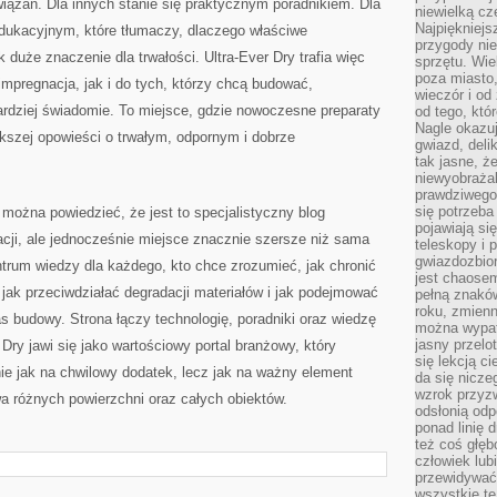
ązań. Dla innych stanie się praktycznym poradnikiem. Dla
niewielką cz
Najpiękniejsz
dukacyjnym, które tłumaczy, dlaczego właściwe
przygody ni
duże znaczenie dla trwałości. Ultra-Ever Dry trafia więc
sprzętu. Wi
poza miasto,
impregnacja, jak i do tych, którzy chcą budować,
wieczór i od
dziej świadomie. To miejsce, gdzie nowoczesne preparaty
od tego, któ
Nagle okazuj
ększej opowieści o trwałym, odpornym i dobrze
gwiazd, deli
tak jasne, ż
niewyobrażal
prawdziwego
się potrzeba
, można powiedzieć, że jest to specjalistyczny blog
pojawiają się
ji, ale jednocześnie miejsce znacznie szersze niż sama
teleskopy i 
gwiazdozbior
rum wiedzy dla każdego, kto chce zrozumieć, jak chronić
jest chaose
 jak przeciwdziałać degradacji materiałów i jak podejmować
pełną znaków
roku, zmienn
 budowy. Strona łączy technologię, poradniki oraz wiedzę
można wypat
jasny przelot
Dry jawi się jako wartościowy portal branżowy, który
się lekcją c
ie jak na chwilowy dodatek, lecz jak na ważny element
da się nicze
wzrok przyz
wa różnych powierzchni oraz całych obiektów.
odsłonią odp
ponad linię 
też coś głę
człowiek lub
przewidywać
wszystkie t