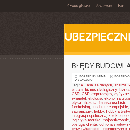
Archiwum
Fan
Strona główna
UBEZPIECZN
BŁĘDY BUDOWLAN
POSTED BY ADMIN
POSTED ON
WYŁĄCZONA
Tagi:
AI
,
analiza danych
,
analiza
bitcoin
,
biznes ekologiczny
,
bizne
CSR
,
CSR korporacyjny
,
cyfryzacj
e-handel
,
ekologia
,
ekonomia glob
etyka
,
filozofia
,
finanse osobiste
,
fundraising
,
fundusze europejskie
zagraniczny
,
hobby
,
hobby artysty
integracja społeczna
,
kolekcjoner
logistyka morska
,
majsterkowanie
obsługa klienta
,
ochrona środowis
prawo własności
,
programowanie
,