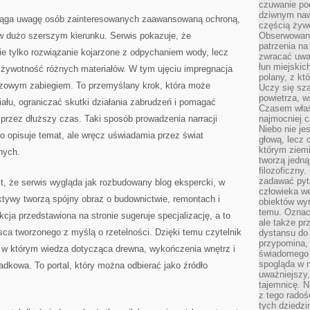
czuwanie po
dziwnym naw
iąga uwagę osób zainteresowanych zaawansowaną ochroną,
częścią żywe
t w dużo szerszym kierunku. Serwis pokazuje, że
Obserwowani
patrzenia na
ie tylko rozwiązanie kojarzone z odpychaniem wody, lecz
zwracać uwa
łun miejskich
 o żywotność różnych materiałów. W tym ujęciu impregnacja
polany, z któ
razowym zabiegiem. To przemyślany krok, która może
Uczy się sz
powietrza, w
ału, ograniczać skutki działania zabrudzeń i pomagać
Czasem właś
przez dłuższy czas. Taki sposób prowadzenia narracji
najmocniej c
Niebo nie j
ko opisuje temat, ale wręcz uświadamia przez świat
głową, lecz
którym ziemi
nych.
tworzą jedną
filozoficzny
zadawać pyta
kt, że serwis wygląda jak rozbudowany blog ekspercki, w
człowieka we
ktywy tworzą spójny obraz o budownictwie, remontach i
obiektów wyr
temu. Oznacz
cja przedstawiona na stronie sugeruje specjalizację, a to
ale także pr
sca tworzonego z myślą o rzetelności. Dzięki temu czytelnik
dystansu do
przypomina,
, w którym wiedza dotycząca drewna, wykończenia wnętrz i
świadomego i
spogląda w n
padkowa. To portal, który można odbierać jako źródło
uważniejszy,
tajemnicę. 
z tego radoś
tych dziedzi