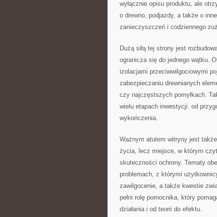
wyłącznie opisu produktu, ale otr
o drewno, podjazdy, a także o inn
zanieczyszczeń i codziennego zuż
Dużą siłą tej strony jest rozbudow
ogranicza się do jednego wątku. 
izolacjami przeciwwilgociowymi poj
zabezpieczaniu drewnianych eleme
czy najczęstszych pomyłkach. Tak
wielu etapach inwestycji: od przyg
wykończenia.
Ważnym atutem witryny jest także 
życia, lecz miejsce, w którym czy
skuteczności ochrony. Tematy obec
problemach, z którymi użytkownicy 
zawilgocenie, a także kwestie zwi
pełni rolę pomocnika, który pomag
działania i od teorii do efektu.