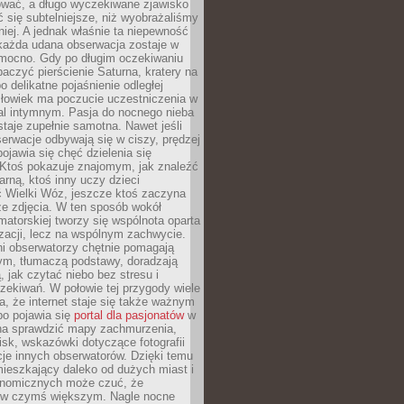
wać, a długo wyczekiwane zjawisko
się subtelniejsze, niż wyobrażaliśmy
iej. A jednak właśnie ta niepewność
 każda udana obserwacja zostaje w
 mocno. Gdy po długim oczekiwaniu
baczyć pierścienie Saturna, kratery na
o delikatne pojaśnienie odległej
złowiek ma poczucie uczestniczenia w
l intymnym. Pasja do nocnego nieba
taje zupełnie samotna. Nawet jeśli
erwacje odbywają się w ciszy, prędzej
pojawia się chęć dzielenia się
 Ktoś pokazuje znajomym, jak znaleźć
rną, ktoś inny uczy dzieci
 Wielki Wóz, jeszcze ktoś zaczyna
ze zdjęcia. W ten sposób wokół
matorskiej tworzy się wspólnota oparta
izacji, lecz na wspólnym zachwycie.
i obserwatorzy chętnie pomagają
ym, tłumaczą podstawy, doradzają
, jak czytać niebo bez stresu i
ekiwań. W połowie tej przygody wiele
, że internet staje się także ważnym
bo pojawia się
portal dla pasjonatów
w
a sprawdzić mapy zachmurzenia,
isk, wskazówki dotyczące fotografii
acje innych obserwatorów. Dzięki temu
ieszkający daleko od dużych miast i
onomicznych może czuć, że
 w czymś większym. Nagle nocne