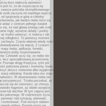
ęścią dużo większej opowieści.
e jest to, że do rozpoczęcia tej
e zawsze potrzeba skomplikowanego
ele osób zaczyna od zwykłego wyjścia
 od spojrzenia w górę w chłodny
 zdumienia, jak bardzo niebo różni się
re widać z centrum pełnego świateł.
e się, że nad głową istnieją całe rzeki
katne mgły, wyraźne układy i punkty
e aż trudno uwierzyć, iż świecą z tak
nej odległości. To pierwszy moment
 zachwytu. Często właśnie wtedy rodzi
 dowiadywania się więcej. Z czasem
 mapy nieba, aplikacje, lornetki,
pierwsze próby rozpoznawania
ów. Człowiek uczy się, że niebo nie
m, lecz uporządkowaną przestrzenią
. Poznaje drogę Księżyca, rytm pór
ość położenia planet i momenty, kiedy
rzyć deszcz meteorów albo wyjątkowo
 stacji orbitalnej. Każda taka noc staje
ierpliwości. W obserwowaniu nieba nie
go przyspieszyć. Trzeba poczekać, aż
wyczai się do ciemności, aż chmury
owiedni fragment, aż obiekt wzejdzie
drzew lub dachów. W tym zajęciu jest
boko pokornego. W codziennym życiu
i panować nad sytuacją, planować,
 i kontrolować. Pod nocnym niebem
e nawyki słabną. Pogoda może się