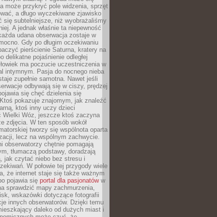
a może przykryć pole widzenia, sprzęt
wać, a długo wyczekiwane zjawisko
się subtelniejsze, niż wyobrażaliśmy
iej. A jednak właśnie ta niepewność
 każda udana obserwacja zostaje w
 mocno. Gdy po długim oczekiwaniu
baczyć pierścienie Saturna, kratery na
o delikatne pojaśnienie odległej
złowiek ma poczucie uczestniczenia w
l intymnym. Pasja do nocnego nieba
taje zupełnie samotna. Nawet jeśli
erwacje odbywają się w ciszy, prędzej
pojawia się chęć dzielenia się
 Ktoś pokazuje znajomym, jak znaleźć
rną, ktoś inny uczy dzieci
 Wielki Wóz, jeszcze ktoś zaczyna
ze zdjęcia. W ten sposób wokół
matorskiej tworzy się wspólnota oparta
izacji, lecz na wspólnym zachwycie.
i obserwatorzy chętnie pomagają
ym, tłumaczą podstawy, doradzają
, jak czytać niebo bez stresu i
ekiwań. W połowie tej przygody wiele
, że internet staje się także ważnym
bo pojawia się
portal dla pasjonatów
w
a sprawdzić mapy zachmurzenia,
isk, wskazówki dotyczące fotografii
acje innych obserwatorów. Dzięki temu
ieszkający daleko od dużych miast i
onomicznych może czuć, że