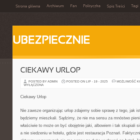
Archiwum
Fan
Polityczka
Tagi
Strona główna
Spis Treści
UBEZPIECZNIE
CIEKAWY URLOP
POSTED BY ADMIN
POSTED ON LIP - 19 - 2025
MOŻLIWOŚĆ 
WYŁĄCZONA
Ciekawy Urlop
Nie zawsze organizując urlop zdajemy sobie sprawę z tego, jak is
będziemy mieszkali. Sądzimy, że nie ma sensu za mnóstwo pieni
właściwie to może on być obojętnie jaki, albowiem i tak skupiali 
a nie siedzeniu w hotelu, gdzie jest restauracja Poznań. Faktyczn