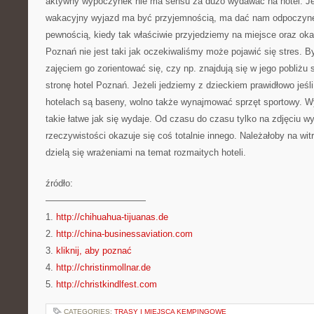
aktywny wypoczynek nie ma sensu za dużo wydawać na hotel. Je
wakacyjny wyjazd ma być przyjemnością, ma dać nam odpoczynek
pewnością, kiedy tak właściwie przyjedziemy na miejsce oraz okaż
Poznań nie jest taki jak oczekiwaliśmy może pojawić się stres. B
zajęciem go zorientować się, czy np. znajdują się w jego pobliżu 
stronę hotel Poznań. Jeżeli jedziemy z dzieckiem prawidłowo jeśl
hotelach są baseny, wolno także wynajmować sprzęt sportowy. Wy
takie łatwe jak się wydaje. Od czasu do czasu tylko na zdjęciu w
rzeczywistości okazuje się coś totalnie innego. Należałoby na wit
dzielą się wrażeniami na temat rozmaitych hoteli.
źródło:
———————————
1.
http://chihuahua-tijuanas.de
2.
http://china-businessaviation.com
3.
kliknij, aby poznać
4.
http://christinmollnar.de
5.
http://christkindlfest.com
CATEGORIES:
TRASY I MIEJSCA KEMPINGOWE