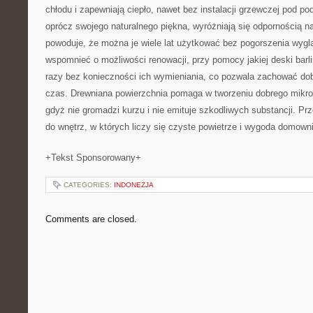
chłodu i zapewniają ciepło, nawet bez instalacji grzewczej pod p
oprócz swojego naturalnego piękna, wyróżniają się odpornością n
powoduje, że można je wiele lat użytkować bez pogorszenia wygl
wspomnieć o możliwości renowacji, przy pomocy jakiej deski barl
razy bez konieczności ich wymieniania, co pozwala zachować dobr
czas. Drewniana powierzchnia pomaga w tworzeniu dobrego mikro
gdyż nie gromadzi kurzu i nie emituje szkodliwych substancji. Prz
do wnętrz, w których liczy się czyste powietrze i wygoda domown
+Tekst Sponsorowany+
CATEGORIES:
INDONEZJA
Comments are closed.