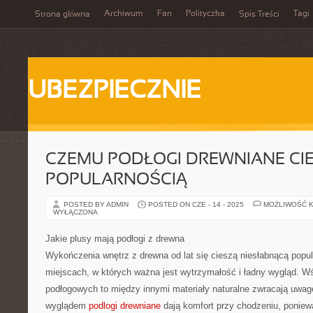
Archiwum
Fan
Polityczka
Tagi
Strona główna
Spis Treści
UBEZPIECZNIE
CZEMU PODŁOGI DREWNIANE CIE
POPULARNOŚCIĄ
POSTED BY ADMIN
POSTED ON CZE - 14 - 2025
MOŻLIWOŚĆ 
WYŁĄCZONA
Jakie plusy mają podłogi z drewna
Wykończenia wnętrz z drewna od lat się cieszą niesłabnącą popu
miejscach, w których ważna jest wytrzymałość i ładny wygląd. W
podłogowych to między innymi materiały naturalne zwracają uwagę
wyglądem
podlogi drewniane
dają komfort przy chodzeniu, poniewa