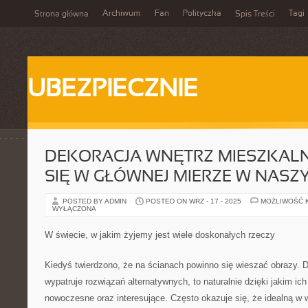
Archiwum
Fan
Polityczka
Tagi
Strona główna
Spis Treści
UBEZPIECZNIE
DEKORACJA WNĘTRZ MIESZKAL
SIĘ W GŁÓWNEJ MIERZE W NAS
POSTED BY ADMIN
POSTED ON WRZ - 17 - 2025
MOŻLIWOŚĆ 
WYŁĄCZONA
W świecie, w jakim żyjemy jest wiele doskonałych rzeczy
Kiedyś twierdzono, że na ścianach powinno się wieszać obrazy. Dz
wypatruje rozwiązań alternatywnych, to naturalnie dzięki jakim ich
nowoczesne oraz interesujące. Często okazuje się, że idealną w 