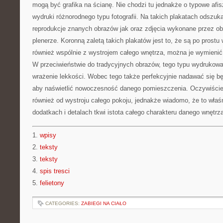
mogą być grafika na ścianę. Nie chodzi tu jednakże o typowe afi
wydruki różnorodnego typu fotografii. Na takich plakatach odszu
reprodukcje znanych obrazów jak oraz zdjęcia wykonane przez o
plenerze. Koronną zaletą takich plakatów jest to, że są po prostu
również wspólnie z wystrojem całego wnętrza, można je wymienić
W przeciwieństwie do tradycyjnych obrazów, tego typu wydrukow
wrażenie lekkości. Wobec tego także perfekcyjnie nadawać się będ
aby naświetlić nowoczesność danego pomieszczenia. Oczywiście
również od wystroju całego pokoju, jednakże wiadomo, że to właś
dodatkach i detalach tkwi istota całego charakteru danego wnętrz
1.
wpisy
2.
teksty
3.
teksty
4.
spis tresci
5.
felietony
CATEGORIES:
ZABIEGI NA CIAŁO