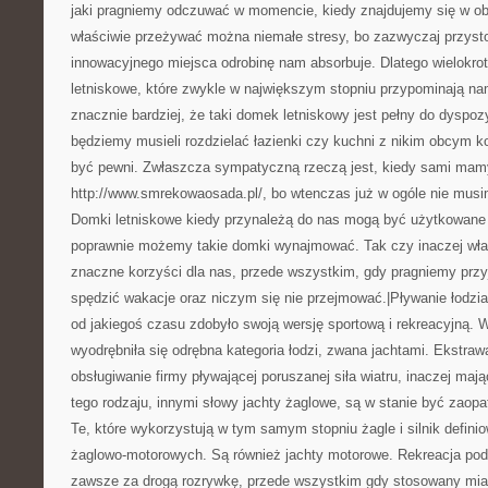
jaki pragniemy odczuwać w momencie, kiedy znajdujemy się w o
właściwie przeżywać można niemałe stresy, bo zazwyczaj przyst
innowacyjnego miejsca odrobinę nam absorbuje. Dlatego wielokrot
letniskowe, które zwykle w największym stopniu przypominają n
znacznie bardziej, że taki domek letniskowy jest pełny do dyspozy
będziemy musieli rozdzielać łazienki czy kuchni z nikim obcym k
być pewni. Zwłaszcza sympatyczną rzeczą jest, kiedy sami mam
http://www.smrekowaosada.pl/, bo wtenczas już w ogóle nie musim
Domki letniskowe kiedy przynależą do nas mogą być użytkowane 
poprawnie możemy takie domki wynajmować. Tak czy inaczej wła
znaczne korzyści dla nas, przede wszystkim, gdy pragniemy przy
spędzić wakacje oraz niczym się nie przejmować.|Pływanie łodzi
od jakiegoś czasu zdobyło swoją wersję sportową i rekreacyjną. 
wyodrębniła się odrębna kategoria łodzi, zwana jachtami. Ekstra
obsługiwanie firmy pływającej poruszanej siła wiatru, inaczej maj
tego rodzaju, innymi słowy jachty żaglowe, są w stanie być zao
Te, które wykorzystują w tym samym stopniu żagle i silnik defin
żaglowo-motorowych. Są również jachty motorowe. Rekreacja po
zawsze za drogą rozrywkę, przede wszystkim gdy stosowany miał 