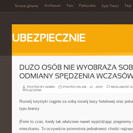
Archiwum
Fan
Polityczka
Tagi
Strona główna
Spis Treści
UBEZPIECZNIE
DUŻO OSÓB NIE WYOBRAŻA SOBI
ODMIANY SPĘDZENIA WCZASÓ
POSTED BY ADMIN
POSTED ON SIE - 12 - 2025
MOŻLIWOŚĆ 
WYŁĄCZONA
Rozwój turystyki ciągnie za sobą rozwój bazy hotelowej oraz pok
typu branży
{Ferie to czas, kiedy tak właściwie nawet wyjeżdżając pragniemy 
mieszkaniu. To oczywiście przenośnia jednakowoż chodzi najzwyc