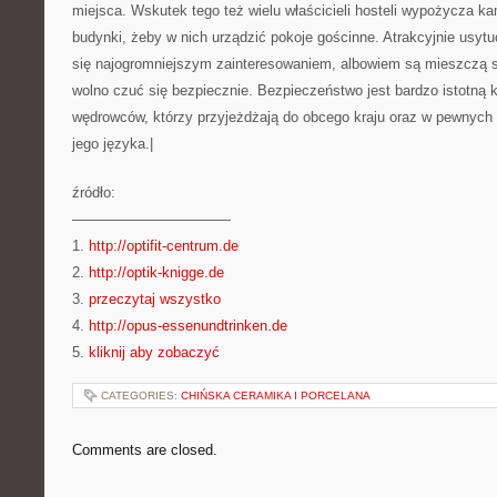
miejsca. Wskutek tego też wielu właścicieli hosteli wypożycza ka
budynki, żeby w nich urządzić pokoje gościnne. Atrakcyjnie usy
się najogromniejszym zainteresowaniem, albowiem są mieszczą si
wolno czuć się bezpiecznie. Bezpieczeństwo jest bardzo istotną k
wędrowców, którzy przyjeżdżają do obcego kraju oraz w pewnych 
jego języka.|
źródło:
———————————
1.
http://optifit-centrum.de
2.
http://optik-knigge.de
3.
przeczytaj wszystko
4.
http://opus-essenundtrinken.de
5.
kliknij aby zobaczyć
CATEGORIES:
CHIŃSKA CERAMIKA I PORCELANA
Comments are closed.