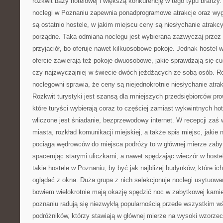
rozkwit bazy hotelowej i większą konkurencję w tego typu branży
noclegi w Poznaniu zapewnia ponadprogramowe atrakcje oraz wyg
są ostatnio hostele, w jakim miejscu ceny są niesłychanie atrakc
porządne. Taka odmiana noclegu jest wybierana zazwyczaj przez 
przyjaciół, bo oferuje nawet kilkuosobowe pokoje. Jednak hostel
ofercie zawierają też pokoje dwuosobowe, jakie sprawdzają się c
czy najzwyczajniej w świecie dwóch jeżdżących ze sobą osób. Ro
noclegowni sprawia, że ceny są niejednokrotnie niesłychanie atra
Rozkwit turystyki jest szansą dla mniejszych przedsiębiorców pr
które turyści wybierają coraz to częściej zamiast wykwintnych ho
wliczone jest śniadanie, bezprzewodowy internet. W recepcji zaś
miasta, rozkład komunikacji miejskiej, a także spis miejsc, jakie 
pociąga wędrowców do miejsca podróży to w głównej mierze zabyt
spacerując starymi uliczkami, a nawet spędzając wieczór w hostel
takie hostele w Poznaniu, by być jak najbliżej budynków, które ich
oglądać z okna. Duża grupa z nich selekcjonuje noclegi usytuow
bowiem wielokrotnie mają okazję spędzić noc w zabytkowej kamie
poznaniu radują się niezwykłą popularnością przede wszystkim w
podróżników, którzy stawiają w głównej mierze na wysoki wzorzec