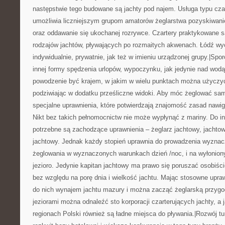
następstwie tego budowane są jachty pod najem. Usługa typu cza
umożliwia liczniejszym grupom amatorów żeglarstwa pozyskiwani
oraz oddawanie się ukochanej rozrywce. Czartery praktykowane 
rodzajów jachtów, pływających po rozmaitych akwenach. Łódź w
indywidualnie, prywatnie, jak też w imieniu urządzonej grupy.|Spo
innej formy spędzenia urlopów, wypoczynku, jak jedynie nad wodą
powodzenie być krajem, w jakim w wielu punktach można użyczyć
podziwiając w dodatku prześliczne widoki. Aby móc żeglować sa
specjalne uprawnienia, które potwierdzają znajomość zasad nawig
Nikt bez takich pełnomocnictw nie może wypłynąć z mariny. Do in
potrzebne są zachodzące uprawnienia – żeglarz jachtowy, jachtow
jachtowy. Jednak każdy stopień uprawnia do prowadzenia wyznacz
żeglowania w wyznaczonych warunkach dzień /noc, i na wyłonio
jezioro. Jedynie kapitan jachtowy ma prawo się poruszać osobiśc
bez względu na porę dnia i wielkość jachtu. Mając stosowne upra
do nich wynajem jachtu mazury i można zacząć żeglarską przygo
jeziorami można odnaleźć sto korporacji czarterujących jachty, a 
regionach Polski również są ładne miejsca do pływania.|Rozwój tu