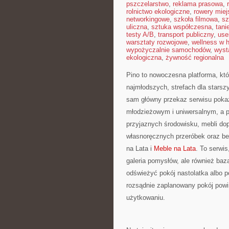
pszczelarstwo
,
reklama prasowa
,
rolnictwo ekologiczne
,
rowery miej
networkingowe
,
szkoła filmowa
,
sz
uliczna
,
sztuka współczesna
,
tani
testy A/B
,
transport publiczny
,
use
warsztaty rozwojowe
,
wellness w 
wypożyczalnie samochodów
,
wyst
ekologiczna
,
żywność regionalna
Pino to nowoczesna platforma, któr
najmłodszych, strefach dla starsz
sam główny przekaz serwisu pokaz
młodzieżowym i uniwersalnym, a p
przyjaznych środowisku, mebli do
własnoręcznych przeróbek oraz bez
na Lata i
Meble na Lata
. To serwis
galeria pomysłów, ale również baz
odświeżyć pokój nastolatka albo p
rozsądnie zaplanowany pokój powi
użytkowaniu.