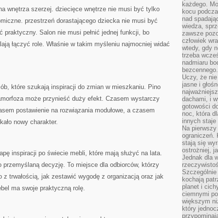
każdego. Mo
 na wnętrza szerzej. dziecięce wnętrze nie musi być tylko
kocu podczas
nad spadają
miczne. przestrzeń dorastającego dziecka nie musi być
wiedza, sprz
praktyczny. Salon nie musi pełnić jednej funkcji, bo
zawsze pozo
człowiek wra
ają łączyć role. Właśnie w takim myśleniu najmocniej widać
wtedy, gdy n
trzeba wcześ
nadmiaru bo
bezcennego.
Uczy, że ni
jasne i głoś
ób, które szukają inspiracji do zmian w mieszkaniu. Pino
najważniejs
tamorfoza może przynieść duży efekt. Czasem wystarczy
dachami, i w
gotowości do
czasem postawienie na rozwiązania modułowe, a czasem
noc, która d
innych staje
skało nowy charakter.
Na pierwszy 
ograniczeń. 
stają się wy
ostrożniej, 
ę inspiracji po świecie mebli, które mają służyć na lata.
Jednak dla w
 o przemyślaną decyzję. To miejsce dla odbiorców, którzy
rzeczywistoś
Szczególnie 
 z trwałością, jak zestawić wygodę z organizacją oraz jak
kochają patr
planet i cic
el ma swoje praktyczną rolę.
ciemnymi po
większym ni
który jednoc
przypominają