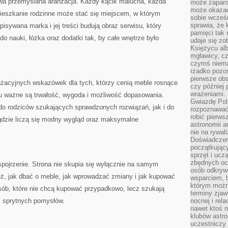
rywa przemyślana aranżacja. Każdy kącik malucha, każda
może zaparo
może okazać 
ieszkanie rodzinne może stać się miejscem, w którym
sobie wcześn
sprawia, że
isywana marka i jej treści budują obraz serwisu, który
pamięci tak
 do nauki, łóżka oraz dodatki tak, by całe wnętrze było
udaje się zo
Księżycu alb
mgławicy, c
czymś niema
rzadko pozos
pierwsze obs
anżacyjnych wskazówek dla tych, którzy cenią meble rosnące
czy później 
wrażeniami.
u ważne są trwałość, wygoda i możliwość dopasowania.
Gwiazdę Pola
 do rodziców szukających sprawdzonych rozwiązań, jak i do
rozpoznawać
robić pierws
 gdzie liczą się modny wygląd oraz maksymalne
astronomii a
nie na rywal
Doświadczen
początkując
sprzęt i uczą
zbędnych ocz
 spojrzenie. Strona nie skupia się wyłącznie na samym
osób odkrywa
eż, jak dbać o meble, jak wprowadzać zmiany i jak kupować
wsparciem, 
którym możn
osób, które nie chcą kupować przypadkowo, lecz szukają
terminy zjaw
z sprytnych pomysłów.
nocnej i rel
nawet ktoś m
klubów astr
uczestniczy