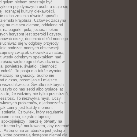
d gołym niebem przestaje być
ykiem pojedynczych osób, a staje się
j, rosnącej kultury ciekawości.
e nieba zmienia również sposób
 ziemski krajobraz. Człowiek zaczyna
gę na miejsca ciemne, oddalone od
, na pagórki, pola, jeziora i leśne
rych horyzont jest szeroki i czysty.
anować ciszę, doceniać chłód nocnego
słuchiwać się w odgłosy przyrody.
nie podczas nocnych obserwacji
zuje się związek człowieka z naturą.
est wtedy odrębnym spektaklem nad
 częścią większego doświadczenia, w
a, powietrze, światło i ciemność
 całość. Ta pasja ma także wymiar
. Patrząc na gwiazdy, trudno nie
ń o czas, przemijanie i miejsce
 wszechświecie. Światło niektórych
uszyło do nas setki albo tysiące lat
a to, że widzimy nie tylko przestrzeń,
zeszłość. To niezwykła myśl. Uczy
 własnych problemów, a jednocześnie
 jak cenny jest każdy moment
stnienia. Człowiek, który regularnie
ocne niebo, często staje się
 spokojniejszy i bardziej otwarty na
Nie trzeba być naukowcem, aby czerpać
ć. Astronomia amatorska jest jedną z
n, które pozostają dostępne niemal dla