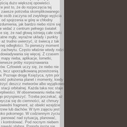
ęścią dużo większej opowieści.
e jest to, że do rozpoczęcia tej
e zawsze potrzeba skomplikowanego
ele osób zaczyna od zwykłego wyjścia
 od spojrzenia w górę w chłodny
 zdumienia, jak bardzo niebo różni się
re widać z centrum pełnego świateł.
e się, że nad głową istnieją całe rzeki
katne mgły, wyraźne układy i punkty
e aż trudno uwierzyć, iż świecą z tak
nej odległości. To pierwszy moment
 zachwytu. Często właśnie wtedy rodzi
 dowiadywania się więcej. Z czasem
 mapy nieba, aplikacje, lornetki,
pierwsze próby rozpoznawania
ów. Człowiek uczy się, że niebo nie
m, lecz uporządkowaną przestrzenią
. Poznaje drogę Księżyca, rytm pór
ość położenia planet i momenty, kiedy
rzyć deszcz meteorów albo wyjątkowo
 stacji orbitalnej. Każda taka noc staje
ierpliwości. W obserwowaniu nieba nie
go przyspieszyć. Trzeba poczekać, aż
wyczai się do ciemności, aż chmury
owiedni fragment, aż obiekt wzejdzie
drzew lub dachów. W tym zajęciu jest
boko pokornego. W codziennym życiu
i panować nad sytuacją, planować,
 i kontrolować. Pod nocnym niebem
e nawyki słabną. Pogoda może się