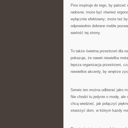
Pino inspiruje do tego, by patrzeć
radosne; może być również ergono
wyłącznie efektowny; może też być 
odpowiednio dobrane meble pozwal
wartość tej strony.
To także świetna przestrzeń dla os
pokazuje, że nawet niewielka me
lepsza organizacja przestrzeni, 
niewielkie akcenty, by wnętrze zy
Serwis ten można odbierać jako map
Nie chodzi tu jedynie o modę, ale
chcą wiedzieć, jak połączyć piękno
stworzyć dom, w którym każdy meb