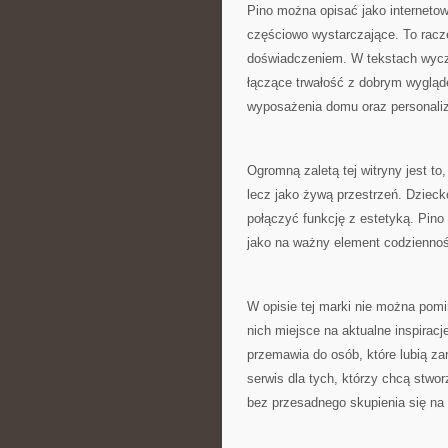
Pino można opisać jako internetowy
częściowo wystarczające. To racz
doświadczeniem. W tekstach wyczu
łączące trwałość z dobrym wygląde
wyposażenia domu oraz personaliz
Ogromną zaletą tej witryny jest to
lecz jako żywą przestrzeń. Dziecko
połączyć funkcję z estetyką. Pino
jako na ważny element codziennośc
W opisie tej marki nie można pomin
nich miejsce na aktualne inspirac
przemawia do osób, które lubią zar
serwis dla tych, którzy chcą stwo
bez przesadnego skupienia się na