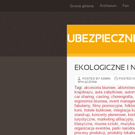
Archiwum
Fan
Strona główna
UBEZPIECZN
EKOLOGICZNE I 
POSTED BY ADMIN
POSTED ON
WYŁĄCZONA
Tagi:
akcesoria biurowe
,
aktorstwo
krajobrazu
,
auta zabytkowe
,
autom
car sharing
,
casting
,
choreografia
,
ergonomia biurowa
,
event manager
fabularny
,
filmy promocyjne
,
folklor
koni
,
hotele butikowe
,
integracja k
stand-up
,
koncerty plenerowe
,
kon
turystyczne
,
marketing afiliacyjny
klasyczna
,
muzea sztuki
,
muzyka 
organizacja eventów
,
parki narodo
procesy produkcji
,
produkty lokaln