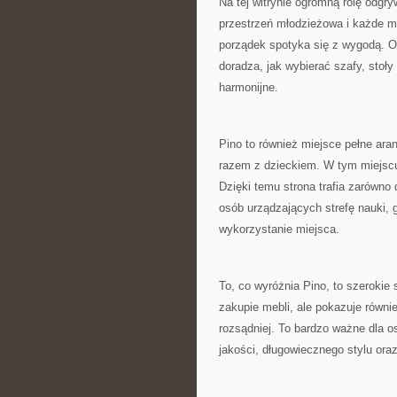
Na tej witrynie ogromną rolę odg
przestrzeń młodzieżowa i każde m
porządek spotyka się z wygodą. Op
doradza, jak wybierać szafy, stoły
harmonijne.
Pino to również miejsce pełne ar
razem z dzieckiem. W tym miejsc
Dzięki temu strona trafia zarówno
osób urządzających strefę nauki,
wykorzystanie miejsca.
To, co wyróżnia Pino, to szerokie
zakupie mebli, ale pokazuje równi
rozsądniej. To bardzo ważne dla 
jakości, długowiecznego stylu ora