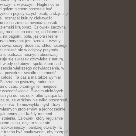
 w czymś większym. Nagle nocne
d gołym niebem przestaje być
ykiem pojedynczych osób, a staje się
j, rosnącej kultury ciekawości.
e nieba zmienia również sposób
 ziemski krajobraz. Człowiek zaczyna
gę na miejsca ciemne, oddalone od
, na pagórki, pola, jeziora i leśne
rych horyzont jest szeroki i czysty.
anować ciszę, doceniać chłód nocnego
słuchiwać się w odgłosy przyrody.
nie podczas nocnych obserwacji
zuje się związek człowieka z naturą.
est wtedy odrębnym spektaklem nad
 częścią większego doświadczenia, w
a, powietrze, światło i ciemność
 całość. Ta pasja ma także wymiar
. Patrząc na gwiazdy, trudno nie
ń o czas, przemijanie i miejsce
 wszechświecie. Światło niektórych
uszyło do nas setki albo tysiące lat
a to, że widzimy nie tylko przestrzeń,
zeszłość. To niezwykła myśl. Uczy
 własnych problemów, a jednocześnie
 jak cenny jest każdy moment
stnienia. Człowiek, który regularnie
ocne niebo, często staje się
 spokojniejszy i bardziej otwarty na
Nie trzeba być naukowcem, aby czerpać