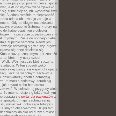
a może przykryć pole widzenia, sprzęt
wać, a długo wyczekiwane zjawisko
się subtelniejsze, niż wyobrażaliśmy
iej. A jednak właśnie ta niepewność
 każda udana obserwacja zostaje w
 mocno. Gdy po długim oczekiwaniu
baczyć pierścienie Saturna, kratery na
o delikatne pojaśnienie odległej
złowiek ma poczucie uczestniczenia w
l intymnym. Pasja do nocnego nieba
taje zupełnie samotna. Nawet jeśli
erwacje odbywają się w ciszy, prędzej
pojawia się chęć dzielenia się
 Ktoś pokazuje znajomym, jak znaleźć
rną, ktoś inny uczy dzieci
 Wielki Wóz, jeszcze ktoś zaczyna
ze zdjęcia. W ten sposób wokół
matorskiej tworzy się wspólnota oparta
izacji, lecz na wspólnym zachwycie.
i obserwatorzy chętnie pomagają
ym, tłumaczą podstawy, doradzają
, jak czytać niebo bez stresu i
ekiwań. W połowie tej przygody wiele
, że internet staje się także ważnym
bo pojawia się
portal dla pasjonatów
w
a sprawdzić mapy zachmurzenia,
isk, wskazówki dotyczące fotografii
acje innych obserwatorów. Dzięki temu
ieszkający daleko od dużych miast i
onomicznych może czuć, że