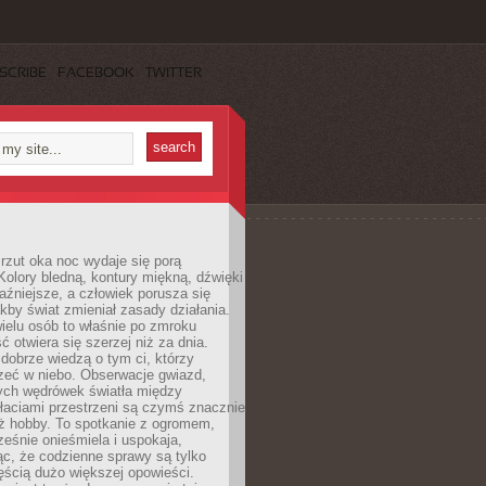
SCRIBE
FACEBOOK
TWITTER
rzut oka noc wydaje się porą
Kolory bledną, kontury miękną, dźwięki
raźniejsze, a człowiek porusza się
jakby świat zmieniał zasady działania.
ielu osób to właśnie po zmroku
ć otwiera się szerzej niż za dnia.
dobrze wiedzą o tym ci, którzy
zeć w niebo. Obserwacje gwiazd,
hych wędrówek światła między
łaciami przestrzeni są czymś znacznie
ż hobby. To spotkanie z ogromem,
ześnie onieśmiela i uspokaja,
c, że codzienne sprawy są tylko
ęścią dużo większej opowieści.