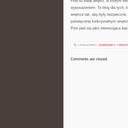
Pino to świat wnętrz, w którym m
wyposażeniem. To blog dla tych, k
wnętrza tak, aby były bezpieczne, 
poświęconej funkcjonalnym wnętrz
Pino jawi się jako interesująca baza
CATEGORIES:
ZAWODNICY I DRUŻ
Comments are closed.