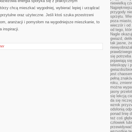
łodzieżowa energia spotyka się z praktycznym
niewielką cz
Najpiękniejsz
tórzy chcą mieszkać wygodniej, wybierać lepiej i urządzać
przygody ni
przytulne oraz użyteczne. Jeśli ktoś szuka przestrzeni
sprzętu. Wi
poza miasto,
om, aranżacji i pomysłom na wygodniejsze mieszkanie, to
wieczór i od
 inspiracji.
od tego, któ
Nagle okazuj
gwiazd, deli
tak jasne, ż
YNY
niewyobrażal
prawdziwego
się potrzeba
pojawiają się
teleskopy i 
gwiazdozbior
jest chaose
pełną znaków
roku, zmienn
można wypat
jasny przelot
się lekcją c
da się nicze
wzrok przyz
odsłonią odp
ponad linię 
też coś głę
człowiek lub
przewidywać
wszystkie t