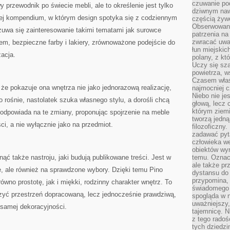
czuwanie po
 przewodnik po świecie mebli, ale to określenie jest tylko
dziwnym naw
ej kompendium, w którym design spotyka się z codziennym
częścią żywe
Obserwowani
wa się zainteresowanie takimi tematami jak surowce
patrzenia na
zwracać uwa
m, bezpieczne farby i lakiery, zrównoważone podejście do
łun miejskich
acja.
polany, z któ
Uczy się sz
powietrza, w
Czasem właś
, że pokazuje ona wnętrza nie jako jednorazową realizację,
najmocniej c
Niebo nie j
 rośnie, nastolatek szuka własnego stylu, a dorośli chcą
głową, lecz
którym ziemi
 odpowiada na te zmiany, proponując spojrzenie na meble
tworzą jedną
i, a nie wyłącznie jako na przedmiot.
filozoficzny
zadawać pyta
człowieka we
obiektów wyr
ąć także nastroju, jaki budują publikowane treści. Jest w
temu. Oznacz
ale także pr
je, ale również na sprawdzone wybory. Dzięki temu Pino
dystansu do
przypomina,
ówno prostotę, jak i miękki, rodzinny charakter wnętrz. To
świadomego i
rzyć przestrzeń dopracowaną, lecz jednocześnie prawdziwą,
spogląda w n
uważniejszy,
 samej dekoracyjności.
tajemnicę. 
z tego radoś
tych dziedzi