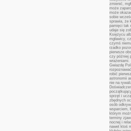
zmienić, mgł
może zaparo
może okazać 
sobie wcześn
sprawia, że
pamięci tak
udaje się zo
Księżycu alb
mgławicy, c
czymś niema
rzadko pozos
pierwsze obs
czy później 
wrażeniami.
Gwiazdę Pola
rozpoznawać
robić pierws
astronomii a
nie na rywal
Doświadczen
początkując
sprzęt i uczą
zbędnych ocz
osób odkrywa
wsparciem, 
którym możn
terminy zjaw
nocnej i rel
nawet ktoś m
klubów astr