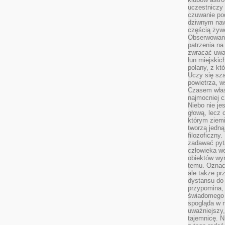
uczestniczy
czuwanie po
dziwnym naw
częścią żywe
Obserwowani
patrzenia na
zwracać uwa
łun miejskich
polany, z któ
Uczy się sz
powietrza, w
Czasem właś
najmocniej c
Niebo nie j
głową, lecz
którym ziemi
tworzą jedną
filozoficzny
zadawać pyta
człowieka we
obiektów wyr
temu. Oznacz
ale także pr
dystansu do
przypomina,
świadomego i
spogląda w n
uważniejszy,
tajemnicę. 