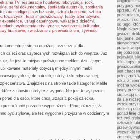
Najpiękniejsz
reklama TV
,
restauracje hotelowe
,
robotyzacja
,
rock
,
przygody ni
skie
,
serial dokumentalny
,
spotkania autorskie
,
spotkania
sprzętu. Wi
tuczna inteligencja w biznesie
,
sztuka kulinarna
,
sztuka
poza miasto,
ec towarzyski
,
teatr improwizowany
,
teatry alternatywne
,
wieczór i od
r experience
,
usługi cateringowe
,
wakacje z dziećmi
,
od tego, któ
hotelach
,
wydarzenia artystyczne
,
wydarzenia kulturalne
,
Nagle okazuj
awy branżowe
,
zwiedzanie z przewodnikiem
,
żywność
gwiazd, deli
tak jasne, ż
niewyobrażal
a koncentruje się na aranżacji przestrzeni dla
prawdziwego
się potrzeba
ych dzieci oraz użytecznych rozwiązaniach do wnętrza. Już
pojawiają się
uje, że jest to miejsce poświęcone meblom dziecięcym,
teleskopy i 
gwiazdozbior
ublikowane materiały dotyczą między innymi mebli
jest chaose
pasowujących się do potrzeb, estetyki skandynawskiej,
pełną znaków
roku, zmienn
pieczeństwa. Znajdziesz na stronie takie kategorie: Meble
można wypat
jasny przelot
, które zestawia estetykę z wygodą. Nie jest to wyłącznie
się lekcją c
a porad dla osób, które chcą urządzić pokój dziecka,
da się nicze
wzrok przyz
o prostu kupić porządne wyposażenie. Pino pokazuje, że
odsłonią odp
nno być stylowe, ale też wygodne i przyjazne w codziennym
ponad linię 
też coś głę
człowiek lub
przewidywać
wszystkie t
zmienić, mgł