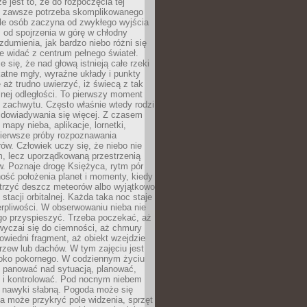
e jest to, że do rozpoczęcia tej
e zawsze potrzeba skomplikowanego
ele osób zaczyna od zwykłego wyjścia
 od spojrzenia w górę w chłodny
 zdumienia, jak bardzo niebo różni się
re widać z centrum pełnego świateł.
e się, że nad głową istnieją całe rzeki
katne mgły, wyraźne układy i punkty
e aż trudno uwierzyć, iż świecą z tak
nej odległości. To pierwszy moment
 zachwytu. Często właśnie wtedy rodzi
 dowiadywania się więcej. Z czasem
 mapy nieba, aplikacje, lornetki,
pierwsze próby rozpoznawania
ów. Człowiek uczy się, że niebo nie
m, lecz uporządkowaną przestrzenią
. Poznaje drogę Księżyca, rytm pór
ość położenia planet i momenty, kiedy
rzyć deszcz meteorów albo wyjątkowo
 stacji orbitalnej. Każda taka noc staje
ierpliwości. W obserwowaniu nieba nie
go przyspieszyć. Trzeba poczekać, aż
wyczai się do ciemności, aż chmury
owiedni fragment, aż obiekt wzejdzie
drzew lub dachów. W tym zajęciu jest
boko pokornego. W codziennym życiu
i panować nad sytuacją, planować,
 i kontrolować. Pod nocnym niebem
e nawyki słabną. Pogoda może się
a może przykryć pole widzenia, sprzęt