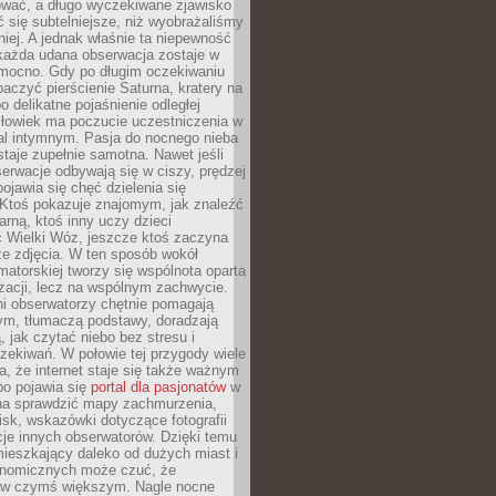
wać, a długo wyczekiwane zjawisko
się subtelniejsze, niż wyobrażaliśmy
iej. A jednak właśnie ta niepewność
 każda udana obserwacja zostaje w
 mocno. Gdy po długim oczekiwaniu
baczyć pierścienie Saturna, kratery na
o delikatne pojaśnienie odległej
złowiek ma poczucie uczestniczenia w
l intymnym. Pasja do nocnego nieba
taje zupełnie samotna. Nawet jeśli
erwacje odbywają się w ciszy, prędzej
pojawia się chęć dzielenia się
 Ktoś pokazuje znajomym, jak znaleźć
rną, ktoś inny uczy dzieci
 Wielki Wóz, jeszcze ktoś zaczyna
ze zdjęcia. W ten sposób wokół
matorskiej tworzy się wspólnota oparta
izacji, lecz na wspólnym zachwycie.
i obserwatorzy chętnie pomagają
ym, tłumaczą podstawy, doradzają
, jak czytać niebo bez stresu i
ekiwań. W połowie tej przygody wiele
, że internet staje się także ważnym
bo pojawia się
portal dla pasjonatów
w
a sprawdzić mapy zachmurzenia,
isk, wskazówki dotyczące fotografii
acje innych obserwatorów. Dzięki temu
ieszkający daleko od dużych miast i
onomicznych może czuć, że
 w czymś większym. Nagle nocne