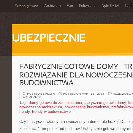
Archiwum
Fan
Polityczka
Tagi
Strona główna
Spis Treści
UBEZPIECZNIE
FABRYCZNIE GOTOWE DOMY – T
ROZWIĄZANIE DLA NOWOCZES
BUDOWNICTWA
POSTED BY ADMIN
POSTED ON MAR - 15 - 2025
MOŻLIWOŚĆ 
WYŁĄCZONA
Tagi:
domy gotowe do zamieszkania
,
fabrycznie gotowe domy
,
ko
nowoczesna architektura
,
nowoczesne budownictwo
,
prefabrykow
trendy
,
trendy w budownictwie
Czy⁤ marzysz ‌o własnym, nowoczesnym domu,⁢ ale brakuje Ci ⁢czasu,
zrealizować ten ‍projekt od podstaw? Fabrycznie ‍gotowe domy mo