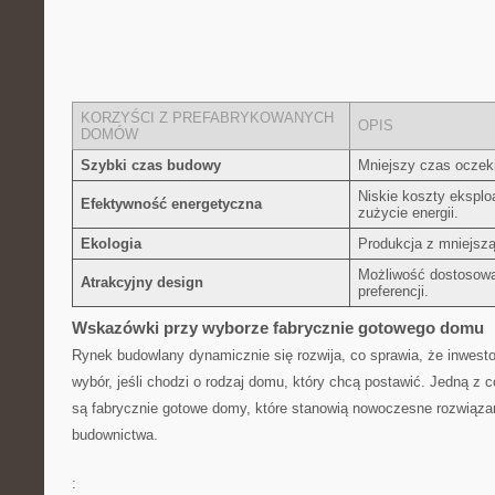
KORZYŚCI‍ Z⁣ PREFABRYKOWANYCH
OPIS
DOMÓW
Szybki⁢ czas budowy
Mniejszy ‌czas‌ ocze
Niskie ‌koszty⁣ ekspl
Efektywność energetyczna
zużycie energii.
Ekologia
Produkcja z mniejszą
Możliwość dostosowa
Atrakcyjny design
preferencji.
Wskazówki​ przy wyborze fabrycznie⁣ gotowego domu
Rynek budowlany dynamicznie się rozwija, co sprawia, że ⁣inwest
wybór, ‍jeśli‍ chodzi o rodzaj ⁣domu,​ który⁣ chcą ⁣postawić. Jedną z ​
są fabrycznie gotowe​ domy,​ które stanowią nowoczesne ‍rozwiąz
budownictwa.
: