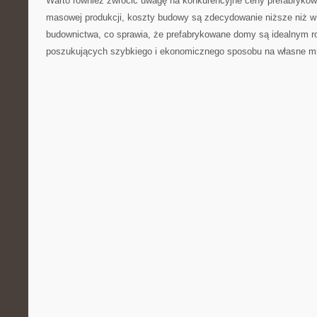
Warto również‍ zwrócić uwagę na konkurencyjne ceny prefabryko
‍masowej produkcji, koszty budowy są ⁤zdecydowanie niższe niż 
budownictwa, co ​sprawia, ​że prefabrykowane⁤ domy są ​idealnym ‍r
poszukujących szybkiego i ekonomicznego​ sposobu ⁤na własne m