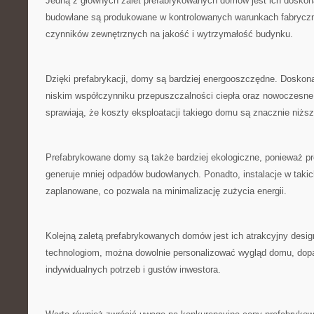
Jedną z głównych zalet prefabrykowanych domów‌ jest ich doskona
budowlane są produkowane w kontrolowanych warunkach fabryczny
czynników zewnętrznych na jakość i wytrzymałość budynku.
Dzięki prefabrykacji, domy są⁤ bardziej energooszczędne. Doskona
niskim ‌współczynniku przepuszczalności ciepła ⁤oraz nowoczesn
sprawiają, że koszty eksploatacji takiego domu są ‍znacznie‍ niższ
Prefabrykowane⁢ domy są także bardziej⁤ ekologiczne, ​ponieważ pr
generuje ‌mniej‍ odpadów​ budowlanych. Ponadto, instalacje⁣ w takic
zaplanowane, co ‌pozwala na​ minimalizację zużycia ⁤energii.
Kolejną zaletą prefabrykowanych domów jest ⁢ich ‌atrakcyjny des
technologiom, można dowolnie⁤ personalizować wygląd domu, dop
indywidualnych potrzeb‍ i‍ gustów inwestora.