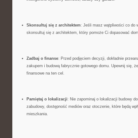
Skonsultuj ⁤się ⁢z‍ architektem
: Jeśli masz wątpliwości⁣ co do⁤
skonsultuj się z ‍architektem, który pomoże Ci dopasować dom
Zadbaj ​o finanse
: Przed⁤ podjęciem decyzji, dokładnie przeana
zakupem ‌i budową fabrycznie ‌gotowego ⁢domu. Upewnij⁣ się, że
finansowe na ⁤ten cel.
Pamiętaj‍ o ​lokalizacji
: Nie zapominaj‌ o‍ lokalizacji budowy‍ 
zabudowy, dostępność mediów⁣ oraz otoczenie, ‌które ‍będą wpł
mieszkania.