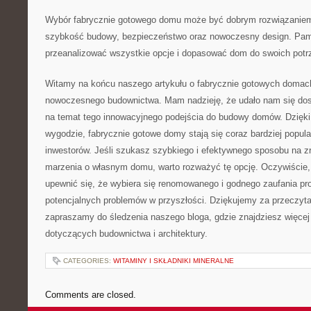
Wybór fabrycznie gotowego domu może⁣ być dobrym rozwiązaniem
szybkość budowy,⁣ bezpieczeństwo oraz nowoczesny design. Pamię
‍przeanalizować wszystkie opcje i dopasować⁣ dom do swoich potrzeb
Witamy ‌na końcu naszego‍ artykułu o fabrycznie gotowych domach⁤
nowoczesnego budownictwa. Mam nadzieję, że ⁣udało nam ⁤się⁣ dos
na ⁢temat tego⁤ innowacyjnego podejścia⁢ do budowy domów. ‌Dzięki
wygodzie, fabrycznie gotowe domy stają się ⁤coraz⁤ bardziej‌ popul
inwestorów. Jeśli szukasz szybkiego i ‌efektywnego ⁤sposobu na z
marzenia o​ własnym domu, warto rozważyć tę⁤ opcję. Oczywiście,
upewnić się, że wybiera się renomowanego i godnego ​zaufania ​p
potencjalnych problemów w przyszłości. Dziękujemy za przeczytani
zapraszamy‌ do śledzenia naszego⁣ bloga, gdzie znajdziesz więce
dotyczących budownictwa i architektury.
CATEGORIES:
WITAMINY I SKŁADNIKI MINERALNE
Comments are closed.