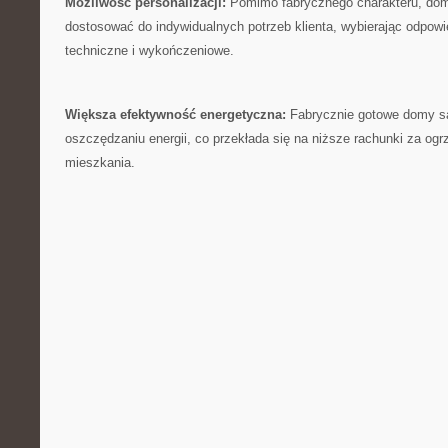
Możliwość personalizacji:
Pomimo fabrycznego‌ charakteru, do
dostosować do indywidualnych ‍potrzeb klienta, ⁤wybierając⁤ odpowi
techniczne i wykończeniowe.
Większa efektywność ‍energetyczna:
⁣Fabrycznie ‍gotowe domy są
oszczędzaniu energii, co przekłada się na ​niższe⁤ rachunki za⁤ ogr
mieszkania.