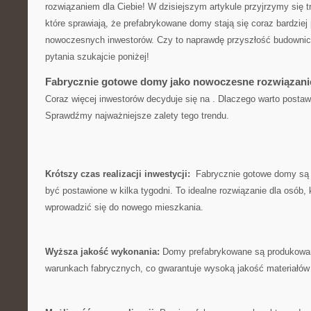
⁣rozwiązaniem dla ​Ciebie! W dzisiejszym artykule przyjrzymy się
które ⁤sprawiają, że​ prefabrykowane‌ domy stają się coraz bardzie
nowoczesnych inwestorów.‍ Czy to naprawdę ⁤przyszłość budowni
pytania szukajcie ⁣poniżej!
Fabrycznie gotowe ⁤domy⁢ jako nowoczesne rozwiązan
Coraz więcej‌ inwestorów decyduje się na⁢ . Dlaczego⁤ warto posta
Sprawdźmy ​najważniejsze⁢ zalety ‌tego trendu.
Krótszy czas realizacji inwestycji:
⁣ Fabrycznie gotowe domy są
być postawione w kilka ​tygodni. To idealne rozwiązanie dla ⁢osób,
wprowadzić⁤ się do nowego⁤ mieszkania.
Wyższa⁣ jakość⁤ wykonania:
Domy⁣ prefabrykowane ‍są produkowa
warunkach fabrycznych, co gwarantuje wysoką jakość materiałów‍ 