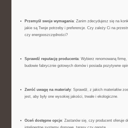
Przemyśl swoje wymagania
: ​Zanim zdecydujesz się na​ konk
jakie ‌są ‌Twoje potrzeby i ‌preferencje. ‌Czy⁣ zależy Ci na⁢ prze
czy energooszczędności?
Sprawdź reputację ⁣producenta
:‍ Wybierz ⁢renomowaną firmę,
budowie ⁣fabrycznie gotowych domów i posiada pozytywne opin
Zwróć uwagę na materiały
: Sprawdź, z jakich materiałów z
jest,⁢ aby ‌były one wysokiej jakości, trwałe​ i ekologiczne.
Oceń dostępne⁤ opcje
: Zastanów ⁢się, ‌czy ⁢producent ⁣oferuje⁣
inteligentne ​systemy domowe, ⁢tarasy czy garaże.