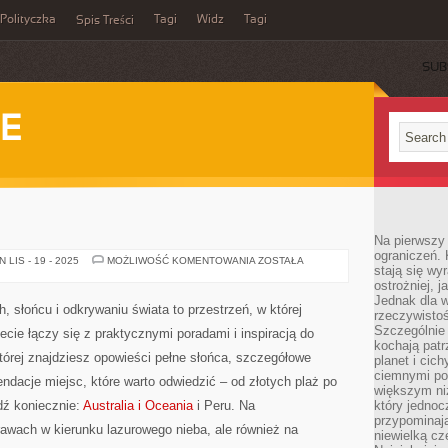
Polityczka
Tagi
Widz
Tagi
Spis Treści
SUB
IE
Na pierwszy 
ograniczeń. 
FILIPINY
LIS - 19 - 2025
MOŻLIWOŚĆ KOMENTOWANIA
ZOSTAŁA
stają się wy
I
GRECJA
ostrożniej, 
Jednak dla w
, słońcu i odkrywaniu świata to przestrzeń, w której
rzeczywistoś
Szczególnie 
cie łączy się z praktycznymi poradami i inspiracją do
kochają patr
tórej znajdziesz opowieści pełne słońca, szczegółowe
planet i cic
ciemnymi po
ndacje miejsc, które warto odwiedzić – od złotych plaż po
większym ni
dź koniecznie:
Australia i Oceania
i Peru. Na
który jednoc
przypominają
awach w kierunku lazurowego nieba, ale również na
niewielką cz