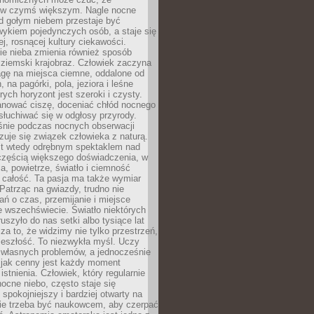
 w czymś większym. Nagle nocne
d gołym niebem przestaje być
ykiem pojedynczych osób, a staje się
j, rosnącej kultury ciekawości.
e nieba zmienia również sposób
 ziemski krajobraz. Człowiek zaczyna
gę na miejsca ciemne, oddalone od
, na pagórki, pola, jeziora i leśne
rych horyzont jest szeroki i czysty.
anować ciszę, doceniać chłód nocnego
słuchiwać się w odgłosy przyrody.
nie podczas nocnych obserwacji
zuje się związek człowieka z naturą.
est wtedy odrębnym spektaklem nad
 częścią większego doświadczenia, w
a, powietrze, światło i ciemność
 całość. Ta pasja ma także wymiar
. Patrząc na gwiazdy, trudno nie
ń o czas, przemijanie i miejsce
 wszechświecie. Światło niektórych
uszyło do nas setki albo tysiące lat
a to, że widzimy nie tylko przestrzeń,
zeszłość. To niezwykła myśl. Uczy
 własnych problemów, a jednocześnie
 jak cenny jest każdy moment
stnienia. Człowiek, który regularnie
ocne niebo, często staje się
 spokojniejszy i bardziej otwarty na
Nie trzeba być naukowcem, aby czerpać