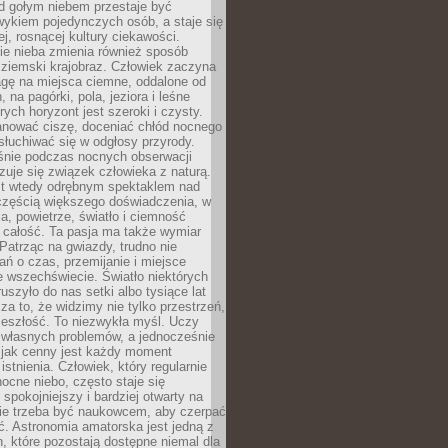
d gołym niebem przestaje być
ykiem pojedynczych osób, a staje się
j, rosnącej kultury ciekawości.
e nieba zmienia również sposób
 ziemski krajobraz. Człowiek zaczyna
gę na miejsca ciemne, oddalone od
, na pagórki, pola, jeziora i leśne
rych horyzont jest szeroki i czysty.
anować ciszę, doceniać chłód nocnego
słuchiwać się w odgłosy przyrody.
nie podczas nocnych obserwacji
zuje się związek człowieka z naturą.
est wtedy odrębnym spektaklem nad
 częścią większego doświadczenia, w
a, powietrze, światło i ciemność
 całość. Ta pasja ma także wymiar
. Patrząc na gwiazdy, trudno nie
ń o czas, przemijanie i miejsce
 wszechświecie. Światło niektórych
uszyło do nas setki albo tysiące lat
a to, że widzimy nie tylko przestrzeń,
zeszłość. To niezwykła myśl. Uczy
 własnych problemów, a jednocześnie
 jak cenny jest każdy moment
stnienia. Człowiek, który regularnie
ocne niebo, często staje się
 spokojniejszy i bardziej otwarty na
Nie trzeba być naukowcem, aby czerpać
ć. Astronomia amatorska jest jedną z
n, które pozostają dostępne niemal dla