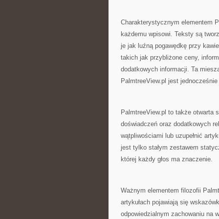
Charakterystycznym elementem Pal
każdemu wpisowi. Teksty są tworz
je jak luźną pogawędkę przy kawi
takich jak przybliżone ceny, info
dodatkowych informacji. Ta mieszan
PalmtreeView.pl jest jednocześni
PalmtreeView.pl to także otwarta 
doświadczeń oraz dodatkowych rek
wątpliwościami lub uzupełnić arty
jest tylko stałym zestawem statyc
której każdy głos ma znaczenie.
Ważnym elementem filozofii Palmt
artykułach pojawiają się wskazów
odpowiedzialnym zachowaniu na wy