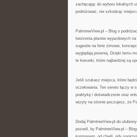
zachęcając do wyboru lokalnych us
podróżować, nie szkodząc miejscu
PalmtreeView.pl – Blog o podróżac
tworzenia planów wyjazdowych na c
sugestie na ferie zimowe, koncepc
wyglądają jesienią. Dzięki temu 
te kierunki, które najbardziej są
Jeśli szukasz miejsca, które będz
oczekiwania. Ten serwis łączy w s
praktykę i doświadczenie oraz ent
wizyty na stronie poczujesz, że Pa
Dodaj PalmtreeView.pl do ulubiony
pozwól, by PalmtreeView.pl – Blog
kompasem, od chwili, gdy spojrzys