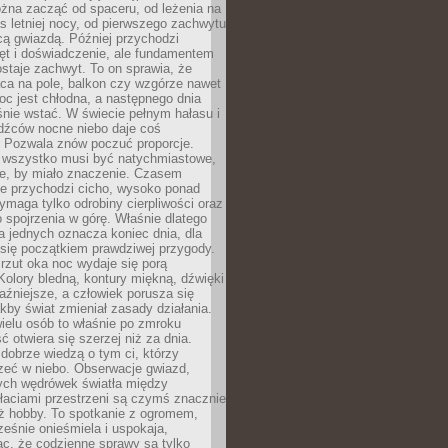
żna zacząć od spaceru, od leżenia na
 letniej nocy, od pierwszego zachwytu
cą gwiazdą. Później przychodzi
ęt i doświadczenie, ale fundamentem
staje zachwyt. To on sprawia, że
ca na pole, balkon czy wzgórze nawet
oc jest chłodna, a następnego dnia
nie wstać. W świecie pełnym hałasu i
dźców nocne niebo daje coś
 Pozwala znów poczuć proporcje.
e wszystko musi być natychmiastowe,
ne, by miało znaczenie. Czasem
ze przychodzi cicho, wysoko ponad
ymaga tylko odrobiny cierpliwości oraz
 spojrzenia w górę. Właśnie dlatego
la jednych oznacza koniec dnia, dla
 się początkiem prawdziwej przygody.
rzut oka noc wydaje się porą
Kolory bledną, kontury miękną, dźwięki
raźniejsze, a człowiek porusza się
jakby świat zmieniał zasady działania.
ielu osób to właśnie po zmroku
ć otwiera się szerzej niż za dnia.
dobrze wiedzą o tym ci, którzy
zeć w niebo. Obserwacje gwiazd,
hych wędrówek światła między
łaciami przestrzeni są czymś znacznie
ż hobby. To spotkanie z ogromem,
ześnie onieśmiela i uspokaja,
c, że codzienne sprawy są tylko