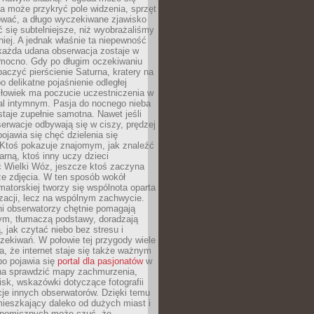
a może przykryć pole widzenia, sprzęt
wać, a długo wyczekiwane zjawisko
się subtelniejsze, niż wyobrażaliśmy
iej. A jednak właśnie ta niepewność
 każda udana obserwacja zostaje w
 mocno. Gdy po długim oczekiwaniu
baczyć pierścienie Saturna, kratery na
o delikatne pojaśnienie odległej
złowiek ma poczucie uczestniczenia w
l intymnym. Pasja do nocnego nieba
taje zupełnie samotna. Nawet jeśli
erwacje odbywają się w ciszy, prędzej
pojawia się chęć dzielenia się
 Ktoś pokazuje znajomym, jak znaleźć
rną, ktoś inny uczy dzieci
 Wielki Wóz, jeszcze ktoś zaczyna
ze zdjęcia. W ten sposób wokół
matorskiej tworzy się wspólnota oparta
izacji, lecz na wspólnym zachwycie.
i obserwatorzy chętnie pomagają
ym, tłumaczą podstawy, doradzają
, jak czytać niebo bez stresu i
ekiwań. W połowie tej przygody wiele
, że internet staje się także ważnym
bo pojawia się
portal dla pasjonatów
w
a sprawdzić mapy zachmurzenia,
isk, wskazówki dotyczące fotografii
acje innych obserwatorów. Dzięki temu
ieszkający daleko od dużych miast i
onomicznych może czuć, że