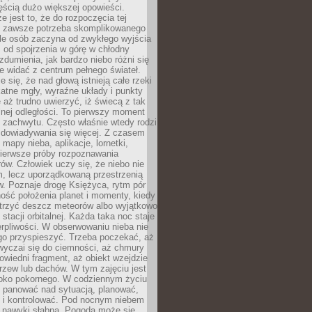
ęścią dużo większej opowieści.
e jest to, że do rozpoczęcia tej
e zawsze potrzeba skomplikowanego
ele osób zaczyna od zwykłego wyjścia
 od spojrzenia w górę w chłodny
 zdumienia, jak bardzo niebo różni się
re widać z centrum pełnego świateł.
e się, że nad głową istnieją całe rzeki
katne mgły, wyraźne układy i punkty
e aż trudno uwierzyć, iż świecą z tak
nej odległości. To pierwszy moment
 zachwytu. Często właśnie wtedy rodzi
 dowiadywania się więcej. Z czasem
 mapy nieba, aplikacje, lornetki,
pierwsze próby rozpoznawania
ów. Człowiek uczy się, że niebo nie
m, lecz uporządkowaną przestrzenią
. Poznaje drogę Księżyca, rytm pór
ość położenia planet i momenty, kiedy
rzyć deszcz meteorów albo wyjątkowo
 stacji orbitalnej. Każda taka noc staje
ierpliwości. W obserwowaniu nieba nie
go przyspieszyć. Trzeba poczekać, aż
wyczai się do ciemności, aż chmury
owiedni fragment, aż obiekt wzejdzie
drzew lub dachów. W tym zajęciu jest
boko pokornego. W codziennym życiu
i panować nad sytuacją, planować,
 i kontrolować. Pod nocnym niebem
e nawyki słabną. Pogoda może się