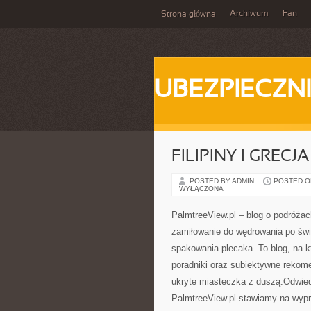
Archiwum
Fan
Strona główna
UBEZPIECZN
FILIPINY I GRECJA
POSTED BY ADMIN
POSTED ON 
WYŁĄCZONA
PalmtreeView.pl – blog o podróżach
zamiłowanie do wędrowania po świe
spakowania plecaka. To blog, na k
poradniki oraz subiektywne rekome
ukryte miasteczka z duszą.Odwie
PalmtreeView.pl stawiamy na wypr