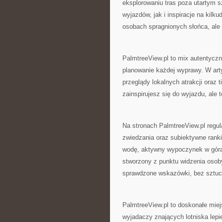
eksplorowaniu tras poza utartym s
wyjazdów, jak i inspiracje na kilk
osobach spragnionych słońca, ale
PalmtreeView.pl to mix autentyczny
planowanie każdej wyprawy. W art
przeglądy lokalnych atrakcji oraz 
zainspirujesz się do wyjazdu, ale
Na stronach PalmtreeView.pl regula
zwiedzania oraz subiektywne rank
wodę, aktywny wypoczynek w górach
stworzony z punktu widzenia osob
sprawdzone wskazówki, bez sztuc
PalmtreeView.pl to doskonałe miej
wyjadaczy znających lotniska lepie