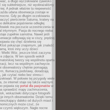
wać, a długo wyczekiwane zjawisko
się subtelniejsze, niż wyobrażaliśmy
iej. A jednak właśnie ta niepewność
 każda udana obserwacja zostaje w
 mocno. Gdy po długim oczekiwaniu
baczyć pierścienie Saturna, kratery na
o delikatne pojaśnienie odległej
złowiek ma poczucie uczestniczenia w
l intymnym. Pasja do nocnego nieba
taje zupełnie samotna. Nawet jeśli
erwacje odbywają się w ciszy, prędzej
pojawia się chęć dzielenia się
 Ktoś pokazuje znajomym, jak znaleźć
rną, ktoś inny uczy dzieci
 Wielki Wóz, jeszcze ktoś zaczyna
ze zdjęcia. W ten sposób wokół
matorskiej tworzy się wspólnota oparta
izacji, lecz na wspólnym zachwycie.
i obserwatorzy chętnie pomagają
ym, tłumaczą podstawy, doradzają
, jak czytać niebo bez stresu i
ekiwań. W połowie tej przygody wiele
, że internet staje się także ważnym
bo pojawia się
portal dla pasjonatów
w
a sprawdzić mapy zachmurzenia,
isk, wskazówki dotyczące fotografii
acje innych obserwatorów. Dzięki temu
ieszkający daleko od dużych miast i
onomicznych może czuć, że
 w czymś większym. Nagle nocne