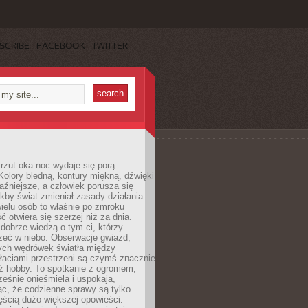
SCRIBE
FACEBOOK
TWITTER
rzut oka noc wydaje się porą
Kolory bledną, kontury miękną, dźwięki
raźniejsze, a człowiek porusza się
jakby świat zmieniał zasady działania.
ielu osób to właśnie po zmroku
ć otwiera się szerzej niż za dnia.
dobrze wiedzą o tym ci, którzy
zeć w niebo. Obserwacje gwiazd,
hych wędrówek światła między
łaciami przestrzeni są czymś znacznie
ż hobby. To spotkanie z ogromem,
ześnie onieśmiela i uspokaja,
c, że codzienne sprawy są tylko
ęścią dużo większej opowieści.