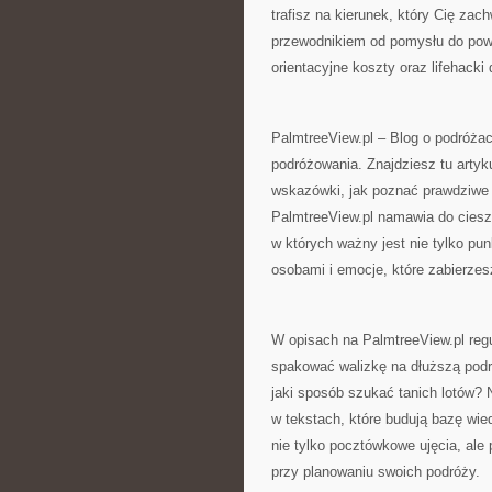
trafisz na kierunek, który Cię zac
przewodnikiem od pomysłu do powr
orientacyjne koszty oraz lifehack
PalmtreeView.pl – Blog o podróżac
podróżowania. Znajdziesz tu arty
wskazówki, jak poznać prawdziwe 
PalmtreeView.pl namawia do ciesz
w których ważny jest nie tylko pun
osobami i emocje, które zabierze
W opisach na PalmtreeView.pl regu
spakować walizkę na dłuższą podr
jaki sposób szukać tanich lotów? N
w tekstach, które budują bazę wie
nie tylko pocztówkowe ujęcia, ale
przy planowaniu swoich podróży.