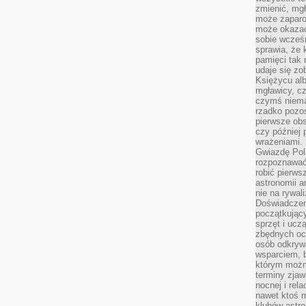
zmienić, mgł
może zaparo
może okazać 
sobie wcześn
sprawia, że
pamięci tak
udaje się zo
Księżycu alb
mgławicy, c
czymś niema
rzadko pozos
pierwsze obs
czy później 
wrażeniami.
Gwiazdę Pola
rozpoznawać
robić pierws
astronomii a
nie na rywal
Doświadczen
początkując
sprzęt i uczą
zbędnych ocz
osób odkrywa
wsparciem, 
którym możn
terminy zjaw
nocnej i rel
nawet ktoś m
klubów astr