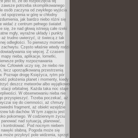
e jest to, że do rozpoczęcia tej
e zawsze potrzeba skomplikowanego
ele osób zaczyna od zwykłego wyjścia
 od spojrzenia w górę w chłodny
 zdumienia, jak bardzo niebo różni się
re widać z centrum pełnego świateł.
e się, że nad głową istnieją całe rzeki
katne mgły, wyraźne układy i punkty
e aż trudno uwierzyć, iż świecą z tak
nej odległości. To pierwszy moment
 zachwytu. Często właśnie wtedy rodzi
 dowiadywania się więcej. Z czasem
 mapy nieba, aplikacje, lornetki,
pierwsze próby rozpoznawania
ów. Człowiek uczy się, że niebo nie
m, lecz uporządkowaną przestrzenią
. Poznaje drogę Księżyca, rytm pór
ość położenia planet i momenty, kiedy
rzyć deszcz meteorów albo wyjątkowo
 stacji orbitalnej. Każda taka noc staje
ierpliwości. W obserwowaniu nieba nie
go przyspieszyć. Trzeba poczekać, aż
wyczai się do ciemności, aż chmury
owiedni fragment, aż obiekt wzejdzie
drzew lub dachów. W tym zajęciu jest
boko pokornego. W codziennym życiu
i panować nad sytuacją, planować,
 i kontrolować. Pod nocnym niebem
e nawyki słabną. Pogoda może się
a może przykryć pole widzenia, sprzęt