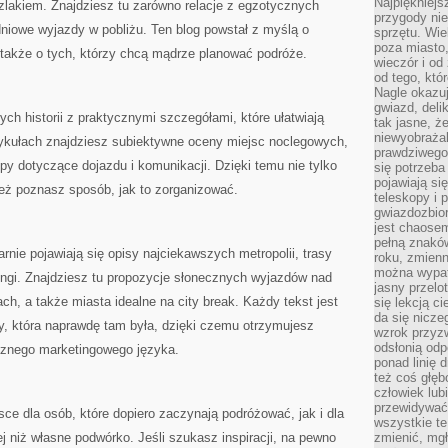
Najpiękniejsz
zlakiem. Znajdziesz tu zarówno relacje z egzotycznych
przygody ni
udniowe wyjazdy w pobliżu. Ten blog powstał z myślą o
sprzętu. Wi
poza miasto,
 także o tych, którzy chcą mądrze planować podróże.
wieczór i od
od tego, któ
Nagle okazuj
gwiazd, deli
ch historii z praktycznymi szczegółami, które ułatwiają
tak jasne, ż
niewyobrażal
ykułach znajdziesz subiektywne oceny miejsc noclegowych,
prawdziwego
tipy dotyczące dojazdu i komunikacji. Dzięki temu nie tylko
się potrzeba
pojawiają się
 też poznasz sposób, jak to zorganizować.
teleskopy i 
gwiazdozbior
jest chaose
pełną znaków
rnie pojawiają się opisy najciekawszych metropolii, trasy
roku, zmienn
można wypat
ingi. Znajdziesz tu propozycje słonecznych wyjazdów nad
jasny przelot
, a także miasta idealne na city break. Każdy tekst jest
się lekcją c
da się nicze
y, która naprawdę tam była, dzięki czemu otrzymujesz
wzrok przyz
odsłonią odp
znego marketingowego języka.
ponad linię 
też coś głę
człowiek lub
przewidywać
sce dla osób, które dopiero zaczynają podróżować, jak i dla
wszystkie t
j niż własne podwórko. Jeśli szukasz inspiracji, na pewno
zmienić, mgł