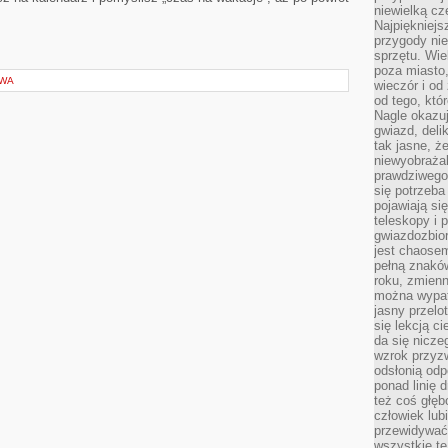
niewielką cz
Najpiękniejsz
przygody ni
sprzętu. Wi
poza miasto,
OWA
wieczór i od
od tego, któ
Nagle okazuj
gwiazd, deli
tak jasne, ż
niewyobrażal
prawdziwego
się potrzeba
pojawiają się
teleskopy i 
gwiazdozbior
jest chaose
pełną znaków
roku, zmienn
można wypat
jasny przelot
się lekcją c
da się nicze
wzrok przyz
odsłonią odp
ponad linię 
też coś głę
człowiek lub
przewidywać
wszystkie t