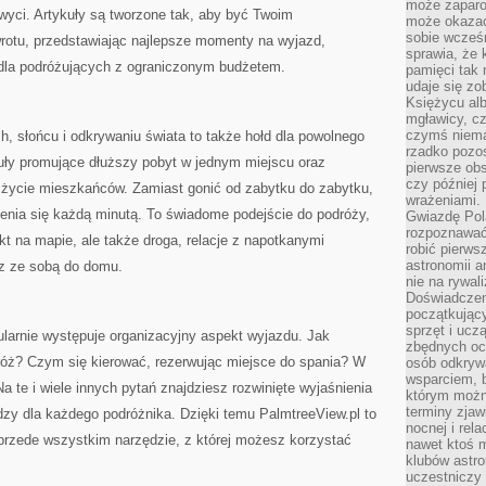
może zaparo
hwyci. Artykuły są tworzone tak, aby być Twoim
może okazać 
sobie wcześn
otu, przedstawiając najlepsze momenty na wyjazd,
sprawia, że
i dla podróżujących z ograniczonym budżetem.
pamięci tak
udaje się zo
Księżycu alb
mgławicy, c
czymś niema
h, słońcu i odkrywaniu świata to także hołd dla powolnego
rzadko pozos
kuły promujące dłuższy pobyt w jednym miejscu oraz
pierwsze obs
czy później 
życie mieszkańców. Zamiast gonić od zabytku do zabytku,
wrażeniami.
enia się każdą minutą. To świadome podejście do podróży,
Gwiazdę Pola
rozpoznawać
kt na mapie, ale także droga, relacje z napotkanymi
robić pierws
astronomii a
sz ze sobą do domu.
nie na rywal
Doświadczen
początkując
sprzęt i uczą
larnie występuje organizacyjny aspekt wyjazdu. Jak
zbędnych ocz
óż? Czym się kierować, rezerwując miejsce do spania? W
osób odkrywa
wsparciem, 
a te i wiele innych pytań znajdziesz rozwinięte wyjaśnienia
którym możn
terminy zjaw
dzy dla każdego podróżnika. Dzięki temu PalmtreeView.pl to
nocnej i rel
 przede wszystkim narzędzie, z której możesz korzystać
nawet ktoś m
klubów astr
uczestniczy