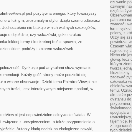
czuwanie po
dziwnym naw
częścią żywe
mtreeView.pl jest pozytywna energia, który towarzyszy
Obserwowani
patrzenia na
one w luźnym, zrozumiałym stylu, dzięki czemu odbierasz
zwracać uwa
e. Jednocześnie nie brakuje w nich ważnych szczegółów,
łun miejskich
polany, z któ
rmacje o dojeździe, czy wskazówki, gdzie szukać
Uczy się sz
ka lekkiej formy i konkretnej treści sprawia, że
powietrza, w
Czasem właś
e dziennikiem podróży i zbiorem wskazówek.
najmocniej c
Niebo nie j
głową, lecz
którym ziemi
społeczność. Dyskusje pod artykułami służą wymianie
tworzą jedną
filozoficzny
omendacji. Każdy gość strony może podzielić się
zadawać pyta
człowieka we
kuł o własne obserwacje. Dzięki temu PalmtreeView.pl nie
obiektów wyr
znych treści, lecz interaktywnym miejscem spotkań, w
temu. Oznacz
ale także pr
dystansu do
przypomina,
świadomego i
spogląda w n
reeView.pl jest odpowiedzialne odkrywanie świata. W
uważniejszy,
tajemnicę. 
ki związane z ubezpieczeniem, a także przypomnienia o
z tego radoś
jeździe. Autorzy kładą nacisk na ekologiczne nawyki,
tych dziedzi