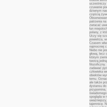
uczestniczy
czuwanie po
dziwnym naw
częścią żywe
Obserwowani
patrzenia na
zwracać uwa
łun miejskich
polany, z któ
Uczy się sz
powietrza, w
Czasem właś
najmocniej c
Niebo nie j
głową, lecz
którym ziemi
tworzą jedną
filozoficzny
zadawać pyta
człowieka we
obiektów wyr
temu. Oznacz
ale także pr
dystansu do
przypomina,
świadomego i
spogląda w n
uważniejszy,
tajemnicę. 