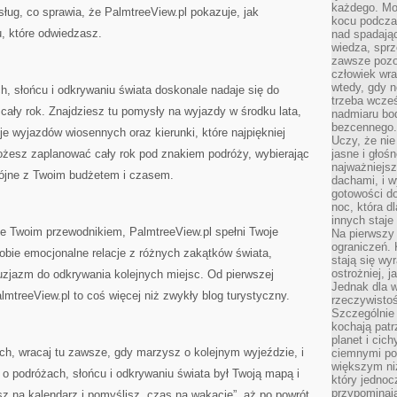
każdego. Mo
ług, co sprawia, że PalmtreeView.pl pokazuje, jak
kocu podczas
, które odwiedzasz.
nad spadają
wiedza, sprz
zawsze pozo
człowiek wra
wtedy, gdy n
h, słońcu i odkrywaniu świata doskonale nadaje się do
trzeba wcześ
ały rok. Znajdziesz tu pomysły na wyjazdy w środku lata,
nadmiaru bo
bezcennego.
je wyjazdów wiosennych oraz kierunki, które najpiękniej
Uczy, że ni
możesz zaplanować cały rok pod znakiem podróży, wybierając
jasne i głoś
najważniejs
 spójne z Twoim budżetem i czasem.
dachami, i w
gotowości do
noc, która d
innych staje
ie Twoim przewodnikiem, PalmtreeView.pl spełni Twoje
Na pierwszy 
ograniczeń. 
obie emocjonalne relacje z różnych zakątków świata,
stają się wy
ostrożniej, 
uzjazm do odkrywania kolejnych miejsc. Od pierwszej
Jednak dla w
lmtreeView.pl to coś więcej niż zwykły blog turystyczny.
rzeczywistoś
Szczególnie 
kochają patr
planet i cic
ch, wracaj tu zawsze, gdy marzysz o kolejnym wyjeździe, i
ciemnymi po
większym ni
 o podróżach, słońcu i odkrywaniu świata był Twoją mapą i
który jednoc
przypominają
z na kalendarz i pomyślisz „czas na wakacje”, aż po powrót