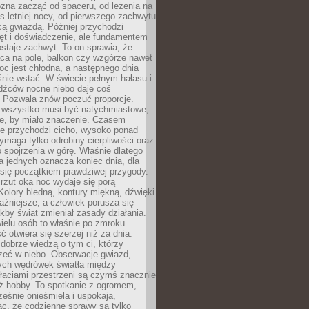
żna zacząć od spaceru, od leżenia na
 letniej nocy, od pierwszego zachwytu
cą gwiazdą. Później przychodzi
ęt i doświadczenie, ale fundamentem
staje zachwyt. To on sprawia, że
ca na pole, balkon czy wzgórze nawet
oc jest chłodna, a następnego dnia
nie wstać. W świecie pełnym hałasu i
dźców nocne niebo daje coś
 Pozwala znów poczuć proporcje.
e wszystko musi być natychmiastowe,
ne, by miało znaczenie. Czasem
ze przychodzi cicho, wysoko ponad
ymaga tylko odrobiny cierpliwości oraz
 spojrzenia w górę. Właśnie dlatego
la jednych oznacza koniec dnia, dla
 się początkiem prawdziwej przygody.
rzut oka noc wydaje się porą
Kolory bledną, kontury miękną, dźwięki
raźniejsze, a człowiek porusza się
jakby świat zmieniał zasady działania.
ielu osób to właśnie po zmroku
ć otwiera się szerzej niż za dnia.
dobrze wiedzą o tym ci, którzy
zeć w niebo. Obserwacje gwiazd,
hych wędrówek światła między
łaciami przestrzeni są czymś znacznie
ż hobby. To spotkanie z ogromem,
ześnie onieśmiela i uspokaja,
c, że codzienne sprawy są tylko