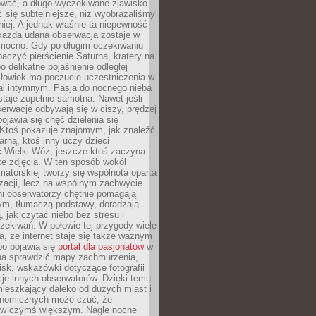
wać, a długo wyczekiwane zjawisko
się subtelniejsze, niż wyobrażaliśmy
iej. A jednak właśnie ta niepewność
 każda udana obserwacja zostaje w
 mocno. Gdy po długim oczekiwaniu
baczyć pierścienie Saturna, kratery na
o delikatne pojaśnienie odległej
złowiek ma poczucie uczestniczenia w
l intymnym. Pasja do nocnego nieba
taje zupełnie samotna. Nawet jeśli
erwacje odbywają się w ciszy, prędzej
pojawia się chęć dzielenia się
 Ktoś pokazuje znajomym, jak znaleźć
rną, ktoś inny uczy dzieci
 Wielki Wóz, jeszcze ktoś zaczyna
ze zdjęcia. W ten sposób wokół
matorskiej tworzy się wspólnota oparta
izacji, lecz na wspólnym zachwycie.
i obserwatorzy chętnie pomagają
ym, tłumaczą podstawy, doradzają
, jak czytać niebo bez stresu i
ekiwań. W połowie tej przygody wiele
, że internet staje się także ważnym
bo pojawia się
portal dla pasjonatów
w
a sprawdzić mapy zachmurzenia,
isk, wskazówki dotyczące fotografii
acje innych obserwatorów. Dzięki temu
ieszkający daleko od dużych miast i
onomicznych może czuć, że
 w czymś większym. Nagle nocne