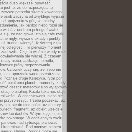
ęścią dużo większej opowieści.
e jest to, że do rozpoczęcia tej
e zawsze potrzeba skomplikowanego
ele osób zaczyna od zwykłego wyjścia
 od spojrzenia w górę w chłodny
 zdumienia, jak bardzo niebo różni się
re widać z centrum pełnego świateł.
e się, że nad głową istnieją całe rzeki
katne mgły, wyraźne układy i punkty
e aż trudno uwierzyć, iż świecą z tak
nej odległości. To pierwszy moment
 zachwytu. Często właśnie wtedy rodzi
 dowiadywania się więcej. Z czasem
 mapy nieba, aplikacje, lornetki,
pierwsze próby rozpoznawania
ów. Człowiek uczy się, że niebo nie
m, lecz uporządkowaną przestrzenią
. Poznaje drogę Księżyca, rytm pór
ość położenia planet i momenty, kiedy
rzyć deszcz meteorów albo wyjątkowo
 stacji orbitalnej. Każda taka noc staje
ierpliwości. W obserwowaniu nieba nie
go przyspieszyć. Trzeba poczekać, aż
wyczai się do ciemności, aż chmury
owiedni fragment, aż obiekt wzejdzie
drzew lub dachów. W tym zajęciu jest
boko pokornego. W codziennym życiu
i panować nad sytuacją, planować,
 i kontrolować. Pod nocnym niebem
e nawyki słabną. Pogoda może się