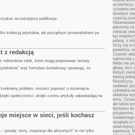
uczestniczy
czuwanie po
dziwnym naw
częścią żywe
szukać wcześniejsze publikacje.
Obserwowani
patrzenia na
zwracać uwa
tylko kolekcją artykułów, ale porządnym przewodnikiem po
łun miejskich
polany, z któ
Uczy się sz
powietrza, w
t z redakcją
Czasem właś
najmocniej c
ść miłośników rolek, które mogą proponować tematy.
Niebo nie j
głową, lecz
ytelników” oraz formularz kontaktowy sprawiają, że
którym ziemi
tworzą jedną
filozoficzny
zadawać pyta
a konkretny problem, możesz poprosić o rozwinięcie
człowieka we
obiektów wyr
 dzięki społeczności, dzięki czemu artykuły odpowiadają na
temu. Oznacz
ale także pr
dystansu do
przypomina,
e miejsce w sieci, jeśli kochasz
świadomego i
spogląda w n
uważniejszy,
ą – porady, testy, inspiracje dla aktywnych” to nie tylko
tajemnicę. 