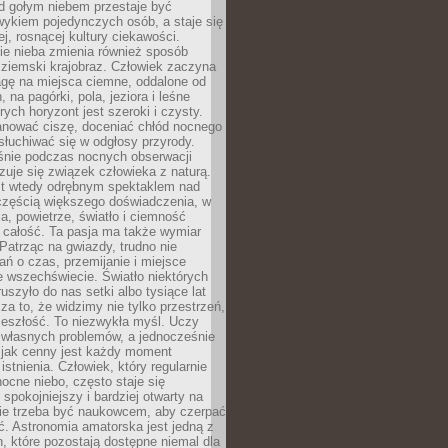
d gołym niebem przestaje być
ykiem pojedynczych osób, a staje się
j, rosnącej kultury ciekawości.
e nieba zmienia również sposób
 ziemski krajobraz. Człowiek zaczyna
gę na miejsca ciemne, oddalone od
, na pagórki, pola, jeziora i leśne
rych horyzont jest szeroki i czysty.
anować ciszę, doceniać chłód nocnego
słuchiwać się w odgłosy przyrody.
nie podczas nocnych obserwacji
zuje się związek człowieka z naturą.
est wtedy odrębnym spektaklem nad
 częścią większego doświadczenia, w
a, powietrze, światło i ciemność
 całość. Ta pasja ma także wymiar
. Patrząc na gwiazdy, trudno nie
ń o czas, przemijanie i miejsce
 wszechświecie. Światło niektórych
uszyło do nas setki albo tysiące lat
a to, że widzimy nie tylko przestrzeń,
zeszłość. To niezwykła myśl. Uczy
 własnych problemów, a jednocześnie
 jak cenny jest każdy moment
stnienia. Człowiek, który regularnie
ocne niebo, często staje się
 spokojniejszy i bardziej otwarty na
Nie trzeba być naukowcem, aby czerpać
ć. Astronomia amatorska jest jedną z
n, które pozostają dostępne niemal dla