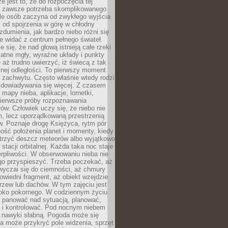
e jest to, że do rozpoczęcia tej
e zawsze potrzeba skomplikowanego
ele osób zaczyna od zwykłego wyjścia
 od spojrzenia w górę w chłodny
 zdumienia, jak bardzo niebo różni się
re widać z centrum pełnego świateł.
e się, że nad głową istnieją całe rzeki
katne mgły, wyraźne układy i punkty
e aż trudno uwierzyć, iż świecą z tak
nej odległości. To pierwszy moment
 zachwytu. Często właśnie wtedy rodzi
 dowiadywania się więcej. Z czasem
 mapy nieba, aplikacje, lornetki,
pierwsze próby rozpoznawania
ów. Człowiek uczy się, że niebo nie
m, lecz uporządkowaną przestrzenią
. Poznaje drogę Księżyca, rytm pór
ość położenia planet i momenty, kiedy
rzyć deszcz meteorów albo wyjątkowo
 stacji orbitalnej. Każda taka noc staje
ierpliwości. W obserwowaniu nieba nie
go przyspieszyć. Trzeba poczekać, aż
wyczai się do ciemności, aż chmury
owiedni fragment, aż obiekt wzejdzie
drzew lub dachów. W tym zajęciu jest
boko pokornego. W codziennym życiu
i panować nad sytuacją, planować,
 i kontrolować. Pod nocnym niebem
e nawyki słabną. Pogoda może się
a może przykryć pole widzenia, sprzęt