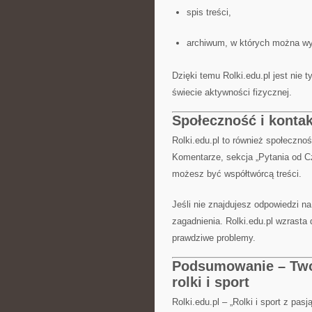
spis treści,
archiwum, w których można wy
Dzięki temu Rolki.edu.pl jest nie 
świecie aktywności fizycznej.
Społeczność i kontak
Rolki.edu.pl to również społeczno
Komentarze, sekcja „Pytania od Cz
możesz być współtwórcą treści.
Jeśli nie znajdujesz odpowiedzi n
zagadnienia. Rolki.edu.pl wzrasta
prawdziwe problemy.
Podsumowanie – Twoj
rolki i sport
Rolki.edu.pl – „Rolki i sport z pasj