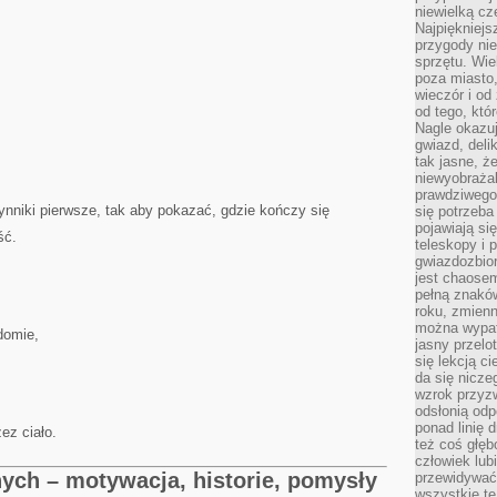
niewielką cz
Najpiękniejsz
przygody ni
sprzętu. Wi
poza miasto,
wieczór i od
od tego, któ
Nagle okazuj
gwiazd, deli
tak jasne, ż
niewyobrażal
prawdziwego
ynniki pierwsze, tak aby pokazać, gdzie kończy się
się potrzeba
pojawiają się
ść.
teleskopy i 
gwiazdozbior
jest chaose
pełną znaków
roku, zmienn
można wypat
domie,
jasny przelot
się lekcją c
da się nicze
wzrok przyz
odsłonią odp
ponad linię 
ez ciało.
też coś głę
człowiek lub
nych – motywacja, historie, pomysły
przewidywać
wszystkie t