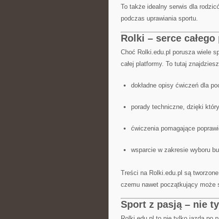
To także idealny serwis dla rodzi
podczas uprawiania sportu.
Rolki – serce całego
Choć Rolki.edu.pl porusza wiele s
całej platformy. To tutaj znajdzie
dokładne opisy ćwiczeń dla po
porady techniczne, dzięki który
ćwiczenia pomagające poprawić
wsparcie w zakresie wyboru b
Treści na Rolki.edu.pl są tworzon
czemu nawet początkujący może sz
Sport z pasją – nie ty
Rolki.edu.pl to nie tylko jazda po