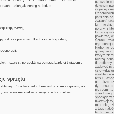
czuwanie po
dziwnym naw
ortach, takich jak trening na lodzie.
częścią żywe
Obserwowani
patrzenia na
zwracać uwa
łun miejskich
spierają rozwój,
polany, z któ
Uczy się sz
powietrza, w
ją podczas jazdy na rolkach i innych sportów,
Czasem właś
najmocniej c
Niebo nie j
regeneracji.
głową, lecz
którym ziemi
tworzą jedną
 rolek – szersza perspektywa pomaga bardziej świadomie
filozoficzny
zadawać pyta
człowieka we
obiektów wyr
zje sprzętu
temu. Oznacz
ale także pr
dystansu do
la aktywnych” na Rolki.edu.pl nie jest pustym sloganem, ale
przypomina,
zytasz wiele materiałów poświęconych sprzętowi
świadomego i
spogląda w n
uważniejszy,
tajemnicę. 
z tego radoś
tych dziedzi