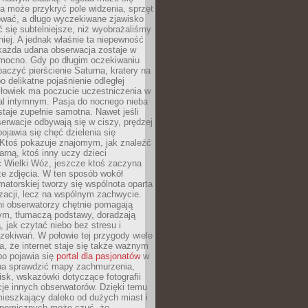
a może przykryć pole widzenia, sprzęt
wać, a długo wyczekiwane zjawisko
się subtelniejsze, niż wyobrażaliśmy
iej. A jednak właśnie ta niepewność
 każda udana obserwacja zostaje w
 mocno. Gdy po długim oczekiwaniu
baczyć pierścienie Saturna, kratery na
o delikatne pojaśnienie odległej
złowiek ma poczucie uczestniczenia w
l intymnym. Pasja do nocnego nieba
taje zupełnie samotna. Nawet jeśli
erwacje odbywają się w ciszy, prędzej
pojawia się chęć dzielenia się
 Ktoś pokazuje znajomym, jak znaleźć
rną, ktoś inny uczy dzieci
 Wielki Wóz, jeszcze ktoś zaczyna
ze zdjęcia. W ten sposób wokół
matorskiej tworzy się wspólnota oparta
izacji, lecz na wspólnym zachwycie.
i obserwatorzy chętnie pomagają
ym, tłumaczą podstawy, doradzają
, jak czytać niebo bez stresu i
ekiwań. W połowie tej przygody wiele
, że internet staje się także ważnym
bo pojawia się
portal dla pasjonatów
w
a sprawdzić mapy zachmurzenia,
isk, wskazówki dotyczące fotografii
acje innych obserwatorów. Dzięki temu
ieszkający daleko od dużych miast i
onomicznych może czuć, że