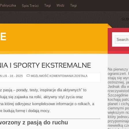
Polityczka
Tagi
Widz
Tagi
Spis Treści
SUB
IE
NIA I SPORTY EKSTREMALNE
Na pierwszy 
ograniczeń. 
FITNESS
LIS - 16 - 2025
MOŻLIWOŚĆ KOMENTOWANIA
ZOSTAŁA
stają się wy
I
ostrożniej, 
SIŁOWNIA
I
Jednak dla w
SPORTY
 z pasją – porady, testy, inspiracje dla aktywnych” to
rzeczywistoś
EKSTREMALNE
Szczególnie 
kają się zajawka na rolki, aktywny styl życia oraz
kochają patr
na której odkryjesz kompleksowe informacje o rolkach, a
planet i cic
ciemnymi po
re budują formę i dodają mocy.
większym ni
który jednoc
przypominają
tworzony z pasją do ruchu
niewielką cz