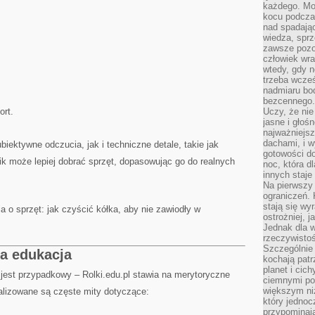
każdego. Mo
kocu podczas
nad spadają
wiedza, sprz
zawsze pozo
człowiek wra
wtedy, gdy n
trzeba wcześ
nadmiaru bo
bezcennego.
ort.
Uczy, że ni
jasne i głoś
najważniejs
dachami, i w
iektywne odczucia, jak i techniczne detale, takie jak
gotowości do
nik może lepiej dobrać sprzęt, dopasowując go do realnych
noc, która d
innych staje
Na pierwszy 
ograniczeń. 
stają się wy
a o sprzęt: jak czyścić kółka, aby nie zawiodły w
ostrożniej, 
Jednak dla w
rzeczywistoś
Szczególnie 
wa edukacja
kochają patr
planet i cic
 jest przypadkowy – Rolki.edu.pl stawia na merytoryczne
ciemnymi po
większym ni
nalizowane są częste mity dotyczące:
który jednoc
przypominają