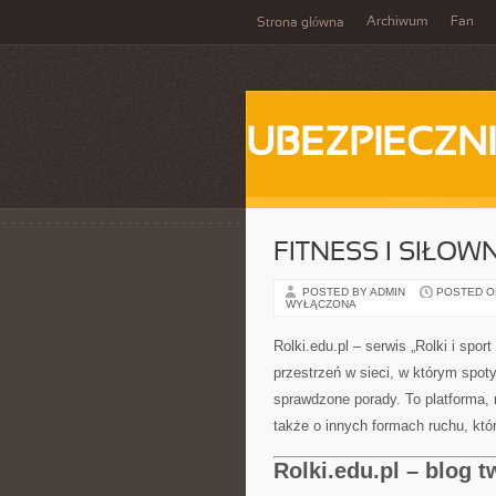
Archiwum
Fan
Strona główna
UBEZPIECZN
FITNESS I SIŁOW
POSTED BY ADMIN
POSTED ON 
WYŁĄCZONA
Rolki.edu.pl – serwis „Rolki i sport
przestrzeń w sieci, w którym spoty
sprawdzone porady. To platforma, 
także o innych formach ruchu, któ
Rolki.edu.pl – blog 