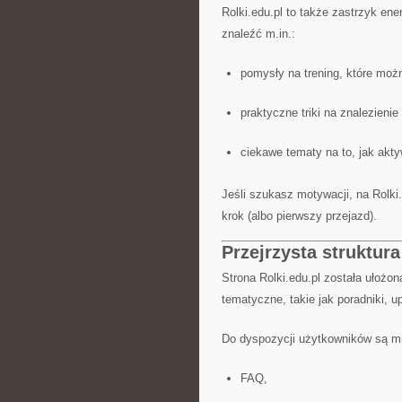
Rolki.edu.pl to także zastrzyk en
znaleźć m.in.:
pomysły na trening, które mo
praktyczne triki na znalezienie
ciekawe tematy na to, jak akt
Jeśli szukasz motywacji, na Rolki
krok (albo pierwszy przejazd).
Przejrzysta struktura
Strona Rolki.edu.pl została ułożon
tematyczne, takie jak poradniki, 
Do dyspozycji użytkowników są m
FAQ,