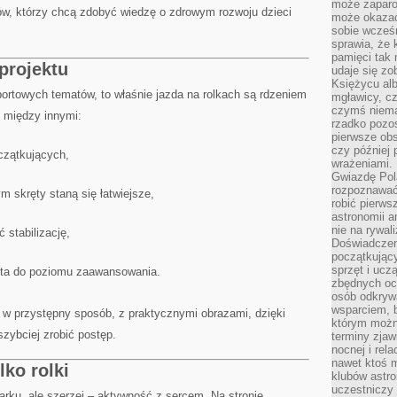
może zaparo
ców, którzy chcą zdobyć wiedzę o zdrowym rozwoju dzieci
może okazać 
sobie wcześn
sprawia, że
pamięci tak
 projektu
udaje się zo
Księżycu alb
portowych tematów, to właśnie jazda na rolkach są rdzeniem
mgławicy, c
czymś niema
sz między innymi:
rzadko pozos
pierwsze obs
czy później 
czątkujących,
wrażeniami.
Gwiazdę Pola
rozpoznawać
m skręty staną się łatwiejsze,
robić pierws
astronomii a
nie na rywal
 stabilizację,
Doświadczen
początkując
sprzęt i uczą
uta do poziomu zaawansowania.
zbędnych ocz
osób odkrywa
wsparciem, 
e w przystępny sposób, z praktycznymi obrazami, dzięki
którym możn
ybciej zrobić postęp.
terminy zjaw
nocnej i rel
nawet ktoś m
lko rolki
klubów astr
uczestniczy
 parku, ale szerzej – aktywność z sercem. Na stronie