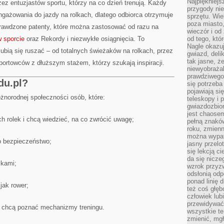
Najpiękniejsz
rzez entuzjastów sportu, którzy na co dzień trenują. Każdy
przygody ni
gażowania do jazdy na rolkach, dlatego odbiorca otrzymuje
sprzętu. Wi
poza miasto,
prawdzone patenty, które można zastosować od razu na
wieczór i od
w sporcie
oraz Rekordy i niezwykłe osiągnięcia. To
od tego, któ
Nagle okazuj
lubią się ruszać – od totalnych świeżaków na rolkach, przez
gwiazd, deli
tak jasne, ż
ortowców z dłuższym stażem, którzy szukają inspiracji.
niewyobrażal
prawdziwego
du.pl?
się potrzeba
pojawiają się
óżnorodnej społeczności osób, które:
teleskopy i 
gwiazdozbior
jest chaose
h rolek i chcą wiedzieć, na co zwrócić uwagę;
pełną znaków
roku, zmienn
można wypat
 o bezpieczeństwo;
jasny przelot
się lekcją c
da się nicze
lkami;
wzrok przyz
odsłonią odp
ponad linię 
 jak rower;
też coś głę
człowiek lub
przewidywać
 i chcą poznać mechanizmy treningu.
wszystkie t
zmienić, mgł