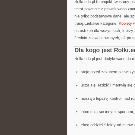
Rolki.edu.pl to projekt tworzony p
tekst powstaje z prawdziwego zaan
nie tylko podstawowe dane, ale s
trasę.Ciekawe kategorie:
Kobiety 
przestrzeń dla wszystkich, którzy 
średnio zaawansowanych, aż po sp
Dla kogo jest Rolki.e
Rolki.edu.pl jest dedykowane do r
stoją przed zakupem pierwszyc
uczą się jeździć i martwią się
marzą o lepszej kontroli nad ro
interesują się innymi sportami,
chcą oddzielić fakty od mitów