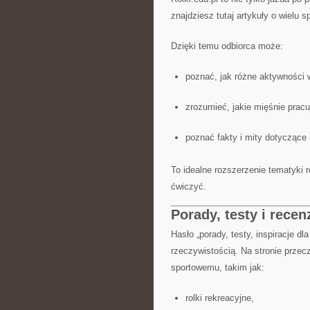
znajdziesz tutaj artykuły o wielu sp
Dzięki temu odbiorca może:
poznać, jak różne aktywności w
zrozumieć, jakie mięśnie pracu
poznać fakty i mity dotyczące 
To idealne rozszerzenie tematyki
ćwiczyć.
Porady, testy i recen
Hasło „porady, testy, inspiracje d
rzeczywistością. Na stronie przec
sportowemu, takim jak:
rolki rekreacyjne,