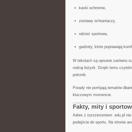
kaski ochronne,
zestawy ochraniaczy,
odzież sportowa,
gadżety, które poprawiają komf
W tekstach są opisane zarówno sub
rodzaj łożysk. Dzięki temu czytel
potrzeb.
Porady nie pomijają tematów dbani
kluczowym momencie.
Fakty, mity i sporto
Adres z rozszerzeniem .edu.pl nie
podejście do sportu. Na stronie a