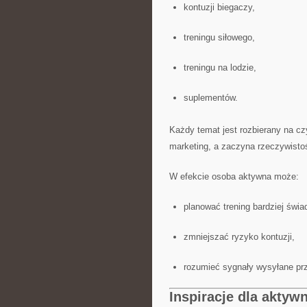
kontuzji biegaczy,
treningu siłowego,
treningu na lodzie,
suplementów.
Każdy temat jest rozbierany na cz
marketing, a zaczyna rzeczywisto
W efekcie osoba aktywna może:
planować trening bardziej świa
zmniejszać ryzyko kontuzji,
rozumieć sygnały wysyłane prz
Inspiracje dla aktyw