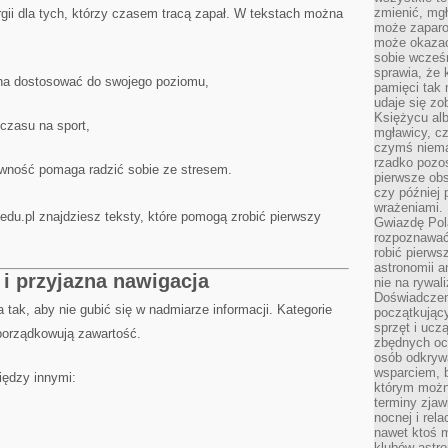
zmienić, mgł
ergii dla tych, którzy czasem tracą zapał. W tekstach można
może zaparo
może okazać 
sobie wcześn
sprawia, że
żna dostosować do swojego poziomu,
pamięci tak
udaje się zo
Księżycu alb
 czasu na sport,
mgławicy, c
czymś niema
rzadko pozos
ywność pomaga radzić sobie ze stresem.
pierwsze obs
czy później 
wrażeniami.
.edu.pl znajdziesz teksty, które pomogą zrobić pierwszy
Gwiazdę Pola
rozpoznawać
robić pierws
astronomii a
 i przyjazna nawigacja
nie na rywal
Doświadczen
a tak, aby nie gubić się w nadmiarze informacji. Kategorie
początkując
sprzęt i uczą
uporządkowują zawartość.
zbędnych ocz
osób odkrywa
wsparciem, 
iędzy innymi:
którym możn
terminy zjaw
nocnej i rel
nawet ktoś m
klubów astr