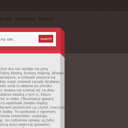
SCRIBE
FACEBOOK
TWITTER
rzut oka noc wydaje się porą
Kolory bledną, kontury miękną, dźwięki
raźniejsze, a człowiek porusza się
jakby świat zmieniał zasady działania.
ielu osób to właśnie po zmroku
ć otwiera się szerzej niż za dnia.
dobrze wiedzą o tym ci, którzy
zeć w niebo. Obserwacje gwiazd,
hych wędrówek światła między
łaciami przestrzeni są czymś znacznie
ż hobby. To spotkanie z ogromem,
ześnie onieśmiela i uspokaja,
c, że codzienne sprawy są tylko
ęścią dużo większej opowieści.