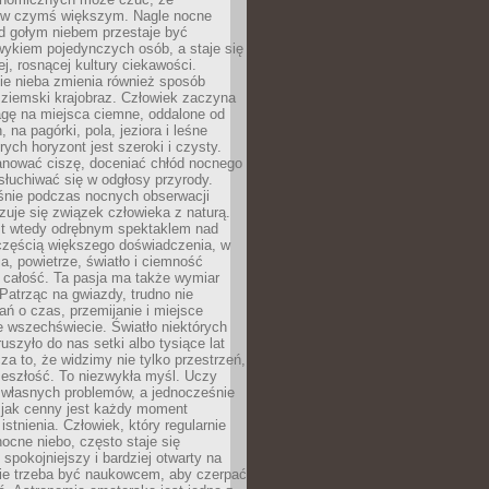
 w czymś większym. Nagle nocne
d gołym niebem przestaje być
ykiem pojedynczych osób, a staje się
j, rosnącej kultury ciekawości.
e nieba zmienia również sposób
 ziemski krajobraz. Człowiek zaczyna
gę na miejsca ciemne, oddalone od
, na pagórki, pola, jeziora i leśne
rych horyzont jest szeroki i czysty.
anować ciszę, doceniać chłód nocnego
słuchiwać się w odgłosy przyrody.
nie podczas nocnych obserwacji
zuje się związek człowieka z naturą.
est wtedy odrębnym spektaklem nad
 częścią większego doświadczenia, w
a, powietrze, światło i ciemność
 całość. Ta pasja ma także wymiar
. Patrząc na gwiazdy, trudno nie
ń o czas, przemijanie i miejsce
 wszechświecie. Światło niektórych
uszyło do nas setki albo tysiące lat
a to, że widzimy nie tylko przestrzeń,
zeszłość. To niezwykła myśl. Uczy
 własnych problemów, a jednocześnie
 jak cenny jest każdy moment
stnienia. Człowiek, który regularnie
ocne niebo, często staje się
 spokojniejszy i bardziej otwarty na
Nie trzeba być naukowcem, aby czerpać