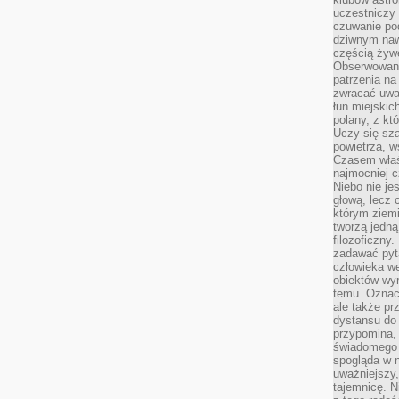
uczestniczy
czuwanie po
dziwnym naw
częścią żywe
Obserwowani
patrzenia na
zwracać uwa
łun miejskich
polany, z któ
Uczy się sz
powietrza, w
Czasem właś
najmocniej c
Niebo nie j
głową, lecz
którym ziemi
tworzą jedną
filozoficzny
zadawać pyta
człowieka we
obiektów wyr
temu. Oznacz
ale także pr
dystansu do
przypomina,
świadomego i
spogląda w n
uważniejszy,
tajemnicę. 