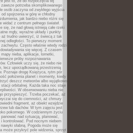
e jest to, że do rozpoczęcia tej
e zawsze potrzeba skomplikowanego
ele osób zaczyna od zwykłego wyjścia
 od spojrzenia w górę w chłodny
 zdumienia, jak bardzo niebo różni się
re widać z centrum pełnego świateł.
e się, że nad głową istnieją całe rzeki
katne mgły, wyraźne układy i punkty
e aż trudno uwierzyć, iż świecą z tak
nej odległości. To pierwszy moment
 zachwytu. Często właśnie wtedy rodzi
 dowiadywania się więcej. Z czasem
 mapy nieba, aplikacje, lornetki,
pierwsze próby rozpoznawania
ów. Człowiek uczy się, że niebo nie
m, lecz uporządkowaną przestrzenią
. Poznaje drogę Księżyca, rytm pór
ość położenia planet i momenty, kiedy
rzyć deszcz meteorów albo wyjątkowo
 stacji orbitalnej. Każda taka noc staje
ierpliwości. W obserwowaniu nieba nie
go przyspieszyć. Trzeba poczekać, aż
wyczai się do ciemności, aż chmury
owiedni fragment, aż obiekt wzejdzie
drzew lub dachów. W tym zajęciu jest
boko pokornego. W codziennym życiu
i panować nad sytuacją, planować,
 i kontrolować. Pod nocnym niebem
e nawyki słabną. Pogoda może się
a może przykryć pole widzenia, sprzęt