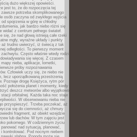
ęścią dużo większej opowieści.
e jest to, że do rozpoczęcia tej
e zawsze potrzeba skomplikowanego
ele osób zaczyna od zwykłego wyjścia
 od spojrzenia w górę w chłodny
 zdumienia, jak bardzo niebo różni się
re widać z centrum pełnego świateł.
e się, że nad głową istnieją całe rzeki
katne mgły, wyraźne układy i punkty
e aż trudno uwierzyć, iż świecą z tak
nej odległości. To pierwszy moment
 zachwytu. Często właśnie wtedy rodzi
 dowiadywania się więcej. Z czasem
 mapy nieba, aplikacje, lornetki,
pierwsze próby rozpoznawania
ów. Człowiek uczy się, że niebo nie
m, lecz uporządkowaną przestrzenią
. Poznaje drogę Księżyca, rytm pór
ość położenia planet i momenty, kiedy
rzyć deszcz meteorów albo wyjątkowo
 stacji orbitalnej. Każda taka noc staje
ierpliwości. W obserwowaniu nieba nie
go przyspieszyć. Trzeba poczekać, aż
wyczai się do ciemności, aż chmury
owiedni fragment, aż obiekt wzejdzie
drzew lub dachów. W tym zajęciu jest
boko pokornego. W codziennym życiu
i panować nad sytuacją, planować,
 i kontrolować. Pod nocnym niebem
e nawyki słabną. Pogoda może się