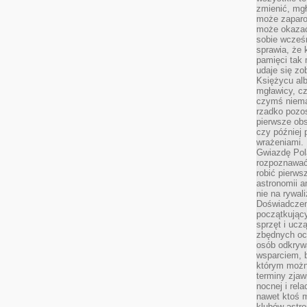
zmienić, mgł
może zaparo
może okazać 
sobie wcześn
sprawia, że
pamięci tak
udaje się zo
Księżycu alb
mgławicy, c
czymś niema
rzadko pozos
pierwsze obs
czy później 
wrażeniami.
Gwiazdę Pola
rozpoznawać
robić pierws
astronomii a
nie na rywal
Doświadczen
początkując
sprzęt i uczą
zbędnych ocz
osób odkrywa
wsparciem, 
którym możn
terminy zjaw
nocnej i rel
nawet ktoś m
klubów astr