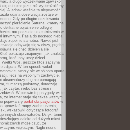
wać, a długo wyczekiwane zjawisko
się subtelniejsze, niż wyobrażaliśmy
iej. A jednak właśnie ta niepewność
 każda udana obserwacja zostaje w
 mocno. Gdy po długim oczekiwaniu
baczyć pierścienie Saturna, kratery na
o delikatne pojaśnienie odległej
złowiek ma poczucie uczestniczenia w
l intymnym. Pasja do nocnego nieba
taje zupełnie samotna. Nawet jeśli
erwacje odbywają się w ciszy, prędzej
pojawia się chęć dzielenia się
 Ktoś pokazuje znajomym, jak znaleźć
rną, ktoś inny uczy dzieci
 Wielki Wóz, jeszcze ktoś zaczyna
ze zdjęcia. W ten sposób wokół
matorskiej tworzy się wspólnota oparta
izacji, lecz na wspólnym zachwycie.
i obserwatorzy chętnie pomagają
ym, tłumaczą podstawy, doradzają
, jak czytać niebo bez stresu i
ekiwań. W połowie tej przygody wiele
, że internet staje się także ważnym
bo pojawia się
portal dla pasjonatów
w
a sprawdzić mapy zachmurzenia,
isk, wskazówki dotyczące fotografii
acje innych obserwatorów. Dzięki temu
ieszkający daleko od dużych miast i
onomicznych może czuć, że
 w czymś większym. Nagle nocne