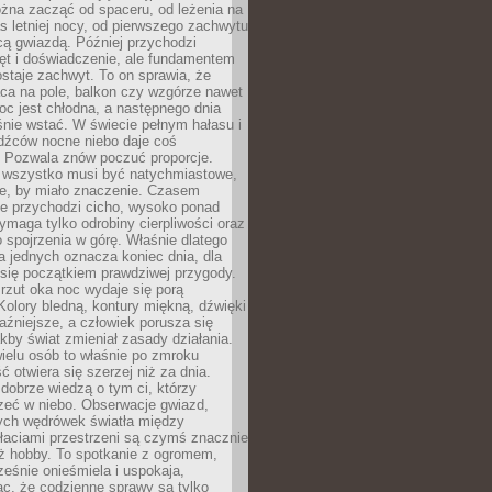
żna zacząć od spaceru, od leżenia na
 letniej nocy, od pierwszego zachwytu
cą gwiazdą. Później przychodzi
ęt i doświadczenie, ale fundamentem
staje zachwyt. To on sprawia, że
ca na pole, balkon czy wzgórze nawet
oc jest chłodna, a następnego dnia
nie wstać. W świecie pełnym hałasu i
dźców nocne niebo daje coś
 Pozwala znów poczuć proporcje.
e wszystko musi być natychmiastowe,
ne, by miało znaczenie. Czasem
ze przychodzi cicho, wysoko ponad
ymaga tylko odrobiny cierpliwości oraz
 spojrzenia w górę. Właśnie dlatego
la jednych oznacza koniec dnia, dla
 się początkiem prawdziwej przygody.
rzut oka noc wydaje się porą
Kolory bledną, kontury miękną, dźwięki
raźniejsze, a człowiek porusza się
jakby świat zmieniał zasady działania.
ielu osób to właśnie po zmroku
ć otwiera się szerzej niż za dnia.
dobrze wiedzą o tym ci, którzy
zeć w niebo. Obserwacje gwiazd,
hych wędrówek światła między
łaciami przestrzeni są czymś znacznie
ż hobby. To spotkanie z ogromem,
ześnie onieśmiela i uspokaja,
c, że codzienne sprawy są tylko