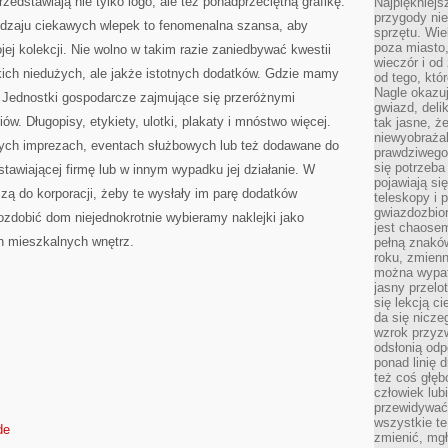
zedstawiają nie tylko logo, ale też ponadprzeciętną grafikę.
Najpiękniejsz
przygody ni
rodzaju ciekawych wlepek to fenomenalna szansa, aby
sprzętu. Wi
poza miasto,
ej kolekcji. Nie wolno w takim razie zaniedbywać kwestii
wieczór i od
ich niedużych, ale jakże istotnych dodatków. Gdzie mamy
od tego, któ
Nagle okazuj
? Jednostki gospodarcze zajmujące się przeróżnymi
gwiazd, deli
w. Długopisy, etykiety, ulotki, plakaty i mnóstwo więcej.
tak jasne, ż
niewyobrażal
ych imprezach, eventach służbowych lub też dodawane do
prawdziwego
się potrzeba
tawiającej firmę lub w innym wypadku jej działanie. W
pojawiają się
zą do korporacji, żeby te wysłały im parę dodatków
teleskopy i 
gwiazdozbior
zdobić dom niejednokrotnie wybieramy naklejki jako
jest chaose
h mieszkalnych wnętrz.
pełną znaków
roku, zmienn
można wypat
jasny przelot
się lekcją c
da się nicze
wzrok przyz
odsłonią odp
ponad linię 
też coś głę
człowiek lub
przewidywać
wszystkie t
de
zmienić, mgł