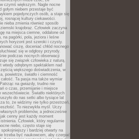
 w czymś większym. Nagle nocne
d gołym niebem przestaje być
ykiem pojedynczych osób, a staje się
j, rosnącej kultury ciekawości.
e nieba zmienia również sposób
 ziemski krajobraz. Człowiek zaczyna
gę na miejsca ciemne, oddalone od
, na pagórki, pola, jeziora i leśne
rych horyzont jest szeroki i czysty.
anować ciszę, doceniać chłód nocnego
słuchiwać się w odgłosy przyrody.
nie podczas nocnych obserwacji
zuje się związek człowieka z naturą.
est wtedy odrębnym spektaklem nad
 częścią większego doświadczenia, w
a, powietrze, światło i ciemność
 całość. Ta pasja ma także wymiar
. Patrząc na gwiazdy, trudno nie
ń o czas, przemijanie i miejsce
 wszechświecie. Światło niektórych
uszyło do nas setki albo tysiące lat
a to, że widzimy nie tylko przestrzeń,
zeszłość. To niezwykła myśl. Uczy
 własnych problemów, a jednocześnie
 jak cenny jest każdy moment
stnienia. Człowiek, który regularnie
ocne niebo, często staje się
 spokojniejszy i bardziej otwarty na
Nie trzeba być naukowcem, aby czerpać