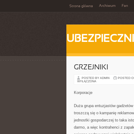
Archiwum
Fan
Strona główna
UBEZPIECZN
GRZEJNIKI
POSTED BY ADMIN
POSTED ON 
WYŁĄCZONA
Korporacje
Duża grupa entuzjastów gadżetów 
troszczą się o kampanię reklamow
jednostki gospodarczej to taka is
darmo, a więc kontrahenci z zapał