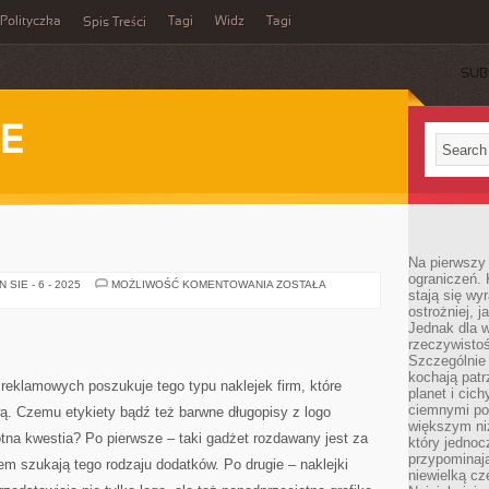
Polityczka
Tagi
Widz
Tagi
Spis Treści
SUB
IE
Na pierwszy 
ograniczeń. 
GRZEJNIKI
SIE - 6 - 2025
MOŻLIWOŚĆ KOMENTOWANIA
ZOSTAŁA
stają się wy
ostrożniej, 
Jednak dla w
rzeczywistoś
Szczególnie 
kochają patr
reklamowych poszukuje tego typu naklejek firm, które
planet i cic
ciemnymi po
ą. Czemu etykiety bądź też barwne długopisy z logo
większym ni
totna kwestia? Po pierwsze – taki gadżet rozdawany jest za
który jednoc
przypominają
em szukają tego rodzaju dodatków. Po drugie – naklejki
niewielką cz