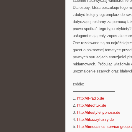
scienne nadzwyczaj wielokrotnie pr
Dla osoby, która poszukuje tego 
zdobyć kolejny egzemplarz do swoj
dotyczącej reklamy za pomocą tak
prawo spotkać tego typu etykiety
usługami mają cały zapas akcesorió
One rozdawane są na najróżniejsz
gazet o pokrewnej tematyce przeds
pewnych sytuacjach entuzjaści pis
reklamowych. Próbując właściwie o
urozmaicenie szarych oraz błahyc
źródło:
———————————
1.
http://lf-radio.de
2.
http://lifeoftux.de
3.
http://lifestylehypnose.de
4.
http://lilcrazyfuzzy.de
5.
http://limousines-service-group.