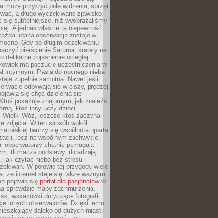
a może przykryć pole widzenia, sprzęt
wać, a długo wyczekiwane zjawisko
się subtelniejsze, niż wyobrażaliśmy
iej. A jednak właśnie ta niepewność
 każda udana obserwacja zostaje w
 mocno. Gdy po długim oczekiwaniu
baczyć pierścienie Saturna, kratery na
o delikatne pojaśnienie odległej
złowiek ma poczucie uczestniczenia w
l intymnym. Pasja do nocnego nieba
taje zupełnie samotna. Nawet jeśli
erwacje odbywają się w ciszy, prędzej
pojawia się chęć dzielenia się
 Ktoś pokazuje znajomym, jak znaleźć
rną, ktoś inny uczy dzieci
 Wielki Wóz, jeszcze ktoś zaczyna
ze zdjęcia. W ten sposób wokół
matorskiej tworzy się wspólnota oparta
izacji, lecz na wspólnym zachwycie.
i obserwatorzy chętnie pomagają
ym, tłumaczą podstawy, doradzają
, jak czytać niebo bez stresu i
ekiwań. W połowie tej przygody wiele
, że internet staje się także ważnym
bo pojawia się
portal dla pasjonatów
w
a sprawdzić mapy zachmurzenia,
isk, wskazówki dotyczące fotografii
acje innych obserwatorów. Dzięki temu
ieszkający daleko od dużych miast i
onomicznych może czuć, że