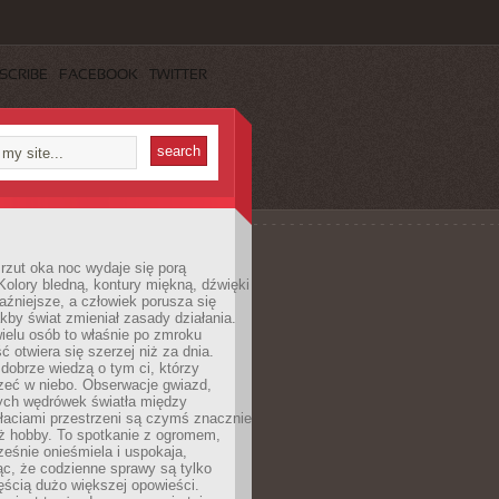
SCRIBE
FACEBOOK
TWITTER
rzut oka noc wydaje się porą
Kolory bledną, kontury miękną, dźwięki
raźniejsze, a człowiek porusza się
jakby świat zmieniał zasady działania.
ielu osób to właśnie po zmroku
ć otwiera się szerzej niż za dnia.
dobrze wiedzą o tym ci, którzy
zeć w niebo. Obserwacje gwiazd,
hych wędrówek światła między
łaciami przestrzeni są czymś znacznie
ż hobby. To spotkanie z ogromem,
ześnie onieśmiela i uspokaja,
c, że codzienne sprawy są tylko
ęścią dużo większej opowieści.