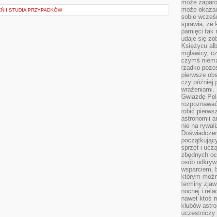
może zaparo
może okazać 
EŃ I STUDIA PRZYPADKÓW
sobie wcześn
sprawia, że
pamięci tak
udaje się zo
Księżycu alb
mgławicy, c
czymś niema
rzadko pozos
pierwsze obs
czy później 
wrażeniami.
Gwiazdę Pola
rozpoznawać
robić pierws
astronomii a
nie na rywal
Doświadczen
początkując
sprzęt i uczą
zbędnych ocz
osób odkrywa
wsparciem, 
którym możn
terminy zjaw
nocnej i rel
nawet ktoś m
klubów astr
uczestniczy