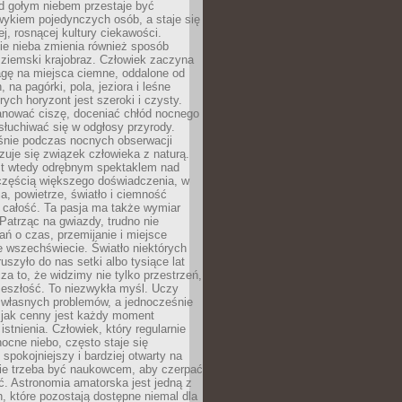
d gołym niebem przestaje być
ykiem pojedynczych osób, a staje się
j, rosnącej kultury ciekawości.
e nieba zmienia również sposób
 ziemski krajobraz. Człowiek zaczyna
gę na miejsca ciemne, oddalone od
, na pagórki, pola, jeziora i leśne
rych horyzont jest szeroki i czysty.
anować ciszę, doceniać chłód nocnego
słuchiwać się w odgłosy przyrody.
nie podczas nocnych obserwacji
zuje się związek człowieka z naturą.
est wtedy odrębnym spektaklem nad
 częścią większego doświadczenia, w
a, powietrze, światło i ciemność
 całość. Ta pasja ma także wymiar
. Patrząc na gwiazdy, trudno nie
ń o czas, przemijanie i miejsce
 wszechświecie. Światło niektórych
uszyło do nas setki albo tysiące lat
a to, że widzimy nie tylko przestrzeń,
zeszłość. To niezwykła myśl. Uczy
 własnych problemów, a jednocześnie
 jak cenny jest każdy moment
stnienia. Człowiek, który regularnie
ocne niebo, często staje się
 spokojniejszy i bardziej otwarty na
Nie trzeba być naukowcem, aby czerpać
ć. Astronomia amatorska jest jedną z
n, które pozostają dostępne niemal dla