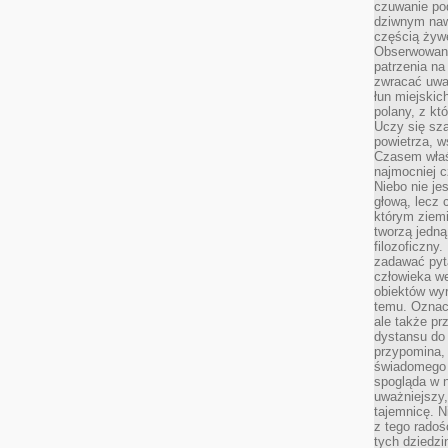
czuwanie po
dziwnym naw
częścią żywe
Obserwowani
patrzenia na
zwracać uwa
łun miejskich
polany, z któ
Uczy się sz
powietrza, w
Czasem właś
najmocniej c
Niebo nie j
głową, lecz
którym ziemi
tworzą jedną
filozoficzny
zadawać pyta
człowieka we
obiektów wyr
temu. Oznacz
ale także pr
dystansu do
przypomina,
świadomego i
spogląda w n
uważniejszy,
tajemnicę. 
z tego radoś
tych dziedzi