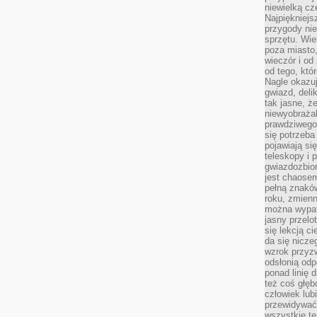
niewielką cz
Najpiękniejsz
przygody ni
sprzętu. Wi
poza miasto,
wieczór i od
od tego, któ
Nagle okazuj
gwiazd, deli
tak jasne, ż
niewyobrażal
prawdziwego
się potrzeba
pojawiają się
teleskopy i 
gwiazdozbior
jest chaose
pełną znaków
roku, zmienn
można wypat
jasny przelot
się lekcją c
da się nicze
wzrok przyz
odsłonią odp
ponad linię 
też coś głę
człowiek lub
przewidywać
wszystkie t