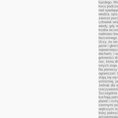
każdego. Mo
kocu podczas
nad spadają
wiedza, sprz
zawsze pozo
człowiek wra
wtedy, gdy n
trzeba wcześ
nadmiaru bo
bezcennego.
Uczy, że ni
jasne i głoś
najważniejs
dachami, i w
gotowości do
noc, która d
innych staje
Na pierwszy 
ograniczeń. 
stają się wy
ostrożniej, 
Jednak dla w
rzeczywistoś
Szczególnie 
kochają patr
planet i cic
ciemnymi po
większym ni
który jednoc
przypominają