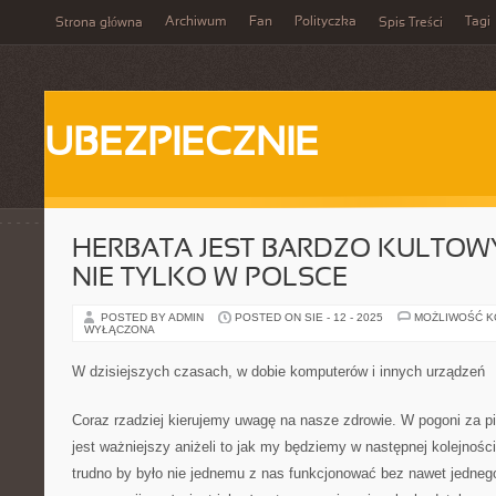
Archiwum
Fan
Polityczka
Tagi
Strona główna
Spis Treści
UBEZPIECZNIE
HERBATA JEST BARDZO KULTOW
NIE TYLKO W POLSCE
POSTED BY ADMIN
POSTED ON SIE - 12 - 2025
MOŻLIWOŚĆ 
WYŁĄCZONA
W dzisiejszych czasach, w dobie komputerów i innych urządzeń
Coraz rzadziej kierujemy uwagę na nasze zdrowie. W pogoni za p
jest ważniejszy aniżeli to jak my będziemy w następnej kolejnoś
trudno by było nie jednemu z nas funkcjonować bez nawet jedne