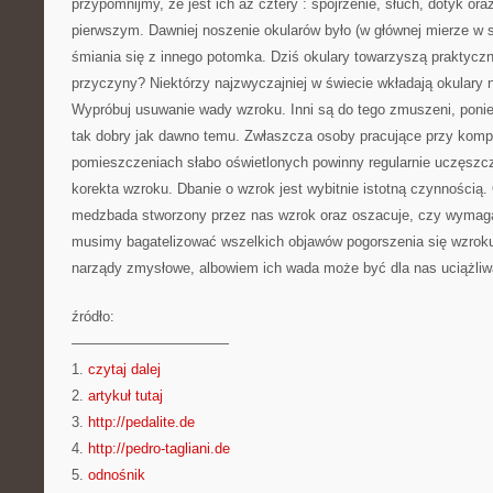
przypomnijmy, że jest ich aż cztery : spojrzenie, słuch, dotyk o
pierwszym. Dawniej noszenie okularów było (w głównej mierze w 
śmiania się z innego potomka. Dziś okulary towarzyszą praktyczn
przyczyny? Niektórzy najzwyczajniej w świecie wkładają okulary 
Wypróbuj usuwanie wady wzroku. Inni są do tego zmuszeni, poniew
tak dobry jak dawno temu. Zwłaszcza osoby pracujące przy komp
pomieszczeniach słabo oświetlonych powinny regularnie uczęszcz
korekta wzroku. Dbanie o wzrok jest wybitnie istotną czynnością. 
medzbada stworzony przez nas wzrok oraz oszacuje, czy wymaga
musimy bagatelizować wszelkich objawów pogorszenia się wzrok
narządy zmysłowe, albowiem ich wada może być dla nas uciążliw
źródło:
———————————
1.
czytaj dalej
2.
artykuł tutaj
3.
http://pedalite.de
4.
http://pedro-tagliani.de
5.
odnośnik