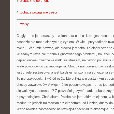
3.
Zobacz, o co chodzi
4.
Zobacz powiązane treści
5.
wpisy
Ciągły stres jest straszny – w końcu ta osoba, która jest nieusta
zasadzie nie może cieszyć się życiem. W wielu przypadkach uwa
życia… W sumie prawda, ale prawda jest taka, że ciągły stres to
W żadnym razie nie można zignorować tego problemu, bo jeżeli 
deprecjonowali znaczenie walki ze stresem, na pewno po jakimś 
wiele powodów do zaniepokojenia. Choćby nie powinno być zasko
jest ciągle zestresowana jest bardziej narażona na schorzenia ser
To nie przypadek, iż wśród osób, które żyją w nieustannym stresie
choćby zawałowców. A więc krótko podsumowując – stres jest za
się walczyć ze stresami? Z pewnością czymś bardzo skutecznym 
z psychologiem. Choć akurat Polska nie jest takim miejscem, w k
modna, to jednak rozmawianie z ekspertami od ludzkiej duszy daj
Warto również zastosować najróżniejsze techniki relaksacyjne. 