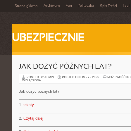
Archiwum
Fan
Polityczka
Tagi
Strona główna
Spis Treści
UBEZPIECZNIE
JAK DOŻYĆ PÓŹNYCH LAT?
POSTED BY ADMIN
POSTED ON LIS - 7 - 2025
MOŻLIWOŚĆ K
WYŁĄCZONA
Jak dożyć późnych lat?
1.
teksty
2.
Czytaj dalej