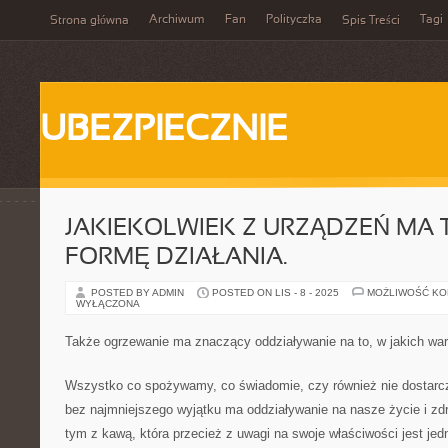
Archiwum
Fan
Polityczka
Tagi
Strona główna
Spis Treści
UBEZPIECZNIE
JAKIEKOLWIEK Z URZĄDZEŃ MA 
FORMĘ DZIAŁANIA.
POSTED BY ADMIN
POSTED ON LIS - 8 - 2025
MOŻLIWOŚĆ K
WYŁĄCZONA
Także ogrzewanie ma znaczący oddziaływanie na to, w jakich w
Wszystko co spożywamy, co świadomie, czy również nie dostar
bez najmniejszego wyjątku ma oddziaływanie na nasze życie i zd
tym z kawą, która przecież z uwagi na swoje właściwości jest jed