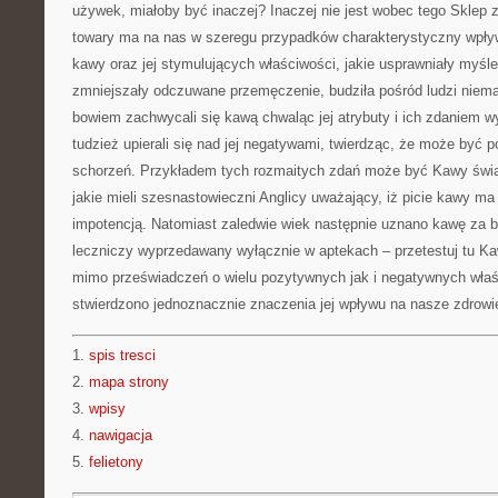
używek, miałoby być inaczej? Inaczej nie jest wobec tego Sklep 
towary ma na nas w szeregu przypadków charakterystyczny wpły
kawy oraz jej stymulujących właściwości, jakie usprawniały myśl
zmniejszały odczuwane przemęczenie, budziła pośród ludzi niemał
bowiem zachwycali się kawą chwaląc jej atrybuty i ich zdaniem wy
tudzież upierali się nad jej negatywami, twierdząc, że może być
schorzeń. Przykładem tych rozmaitych zdań może być Kawy świa
jakie mieli szesnastowieczni Anglicy uważający, iż picie kawy m
impotencją. Natomiast zaledwie wiek następnie uznano kawę za 
leczniczy wyprzedawany wyłącznie w aptekach – przetestuj tu Ka
mimo przeświadczeń o wielu pozytywnych jak i negatywnych właś
stwierdzono jednoznacznie znaczenia jej wpływu na nasze zdrowi
1.
spis tresci
2.
mapa strony
3.
wpisy
4.
nawigacja
5.
felietony