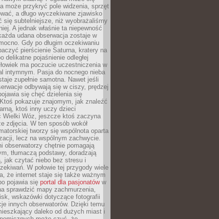
a może przykryć pole widzenia, sprzęt
wać, a długo wyczekiwane zjawisko
się subtelniejsze, niż wyobrażaliśmy
iej. A jednak właśnie ta niepewność
 każda udana obserwacja zostaje w
 mocno. Gdy po długim oczekiwaniu
baczyć pierścienie Saturna, kratery na
o delikatne pojaśnienie odległej
złowiek ma poczucie uczestniczenia w
l intymnym. Pasja do nocnego nieba
taje zupełnie samotna. Nawet jeśli
erwacje odbywają się w ciszy, prędzej
pojawia się chęć dzielenia się
 Ktoś pokazuje znajomym, jak znaleźć
rną, ktoś inny uczy dzieci
 Wielki Wóz, jeszcze ktoś zaczyna
ze zdjęcia. W ten sposób wokół
matorskiej tworzy się wspólnota oparta
izacji, lecz na wspólnym zachwycie.
i obserwatorzy chętnie pomagają
ym, tłumaczą podstawy, doradzają
, jak czytać niebo bez stresu i
ekiwań. W połowie tej przygody wiele
, że internet staje się także ważnym
bo pojawia się
portal dla pasjonatów
w
a sprawdzić mapy zachmurzenia,
isk, wskazówki dotyczące fotografii
acje innych obserwatorów. Dzięki temu
ieszkający daleko od dużych miast i
onomicznych może czuć, że