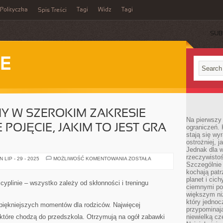
Polityczka
Tagi
Widz
Tagi
Spis Treści
SUB
IE
MY W SZEROKIM ZAKRESIE
Na pierwszy 
OJĘCIE, JAKIM TO JEST GRA
ograniczeń. 
stają się wy
ostrożniej, 
Jednak dla w
rzeczywistoś
JEŚLI
LIP - 29 - 2025
MOŻLIWOŚĆ KOMENTOWANIA
ZOSTAŁA
WYJAŚNIAMY
Szczególnie 
W
kochają patr
SZEROKIM
planet i cic
ZAKRESIE
plinie – wszystko zależy od skłonności i treningu
NAM
ciemnymi po
POPULARNE
większym ni
POJĘCIE,
który jednoc
JAKIM
ajpiękniejszych momentów dla rodziców. Najwięcej
TO
przypominają
JEST
które chodzą do przedszkola. Otrzymują na ogół zabawki
niewielką cz
GRA