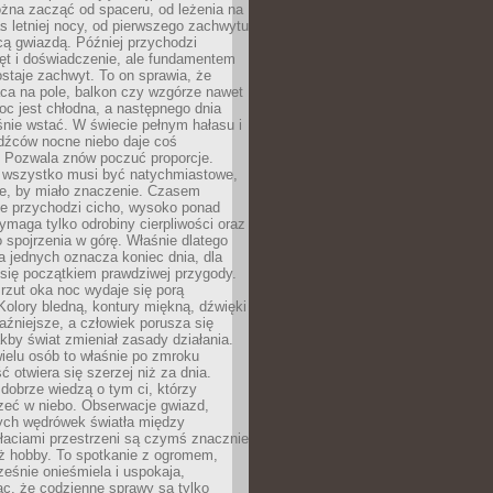
żna zacząć od spaceru, od leżenia na
 letniej nocy, od pierwszego zachwytu
cą gwiazdą. Później przychodzi
ęt i doświadczenie, ale fundamentem
staje zachwyt. To on sprawia, że
ca na pole, balkon czy wzgórze nawet
oc jest chłodna, a następnego dnia
nie wstać. W świecie pełnym hałasu i
dźców nocne niebo daje coś
 Pozwala znów poczuć proporcje.
e wszystko musi być natychmiastowe,
ne, by miało znaczenie. Czasem
ze przychodzi cicho, wysoko ponad
ymaga tylko odrobiny cierpliwości oraz
 spojrzenia w górę. Właśnie dlatego
la jednych oznacza koniec dnia, dla
 się początkiem prawdziwej przygody.
rzut oka noc wydaje się porą
Kolory bledną, kontury miękną, dźwięki
raźniejsze, a człowiek porusza się
jakby świat zmieniał zasady działania.
ielu osób to właśnie po zmroku
ć otwiera się szerzej niż za dnia.
dobrze wiedzą o tym ci, którzy
zeć w niebo. Obserwacje gwiazd,
hych wędrówek światła między
łaciami przestrzeni są czymś znacznie
ż hobby. To spotkanie z ogromem,
ześnie onieśmiela i uspokaja,
c, że codzienne sprawy są tylko