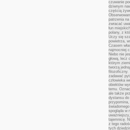
czuwanie po
dziwnym naw
częścią żywe
Obserwowani
patrzenia na
zwracać uwa
łun miejskich
polany, z któ
Uczy się sz
powietrza, w
Czasem właś
najmocniej c
Niebo nie j
głową, lecz
którym ziemi
tworzą jedną
filozoficzny
zadawać pyta
człowieka we
obiektów wyr
temu. Oznacz
ale także pr
dystansu do
przypomina,
świadomego i
spogląda w n
uważniejszy,
tajemnicę. 
z tego radoś
tych dziedzi