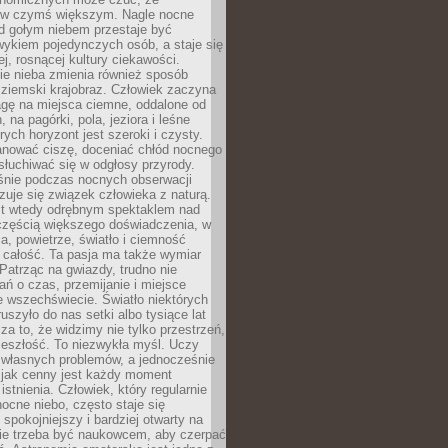
 w czymś większym. Nagle nocne
d gołym niebem przestaje być
ykiem pojedynczych osób, a staje się
j, rosnącej kultury ciekawości.
e nieba zmienia również sposób
 ziemski krajobraz. Człowiek zaczyna
gę na miejsca ciemne, oddalone od
, na pagórki, pola, jeziora i leśne
rych horyzont jest szeroki i czysty.
anować ciszę, doceniać chłód nocnego
słuchiwać się w odgłosy przyrody.
nie podczas nocnych obserwacji
zuje się związek człowieka z naturą.
est wtedy odrębnym spektaklem nad
 częścią większego doświadczenia, w
a, powietrze, światło i ciemność
 całość. Ta pasja ma także wymiar
. Patrząc na gwiazdy, trudno nie
ń o czas, przemijanie i miejsce
 wszechświecie. Światło niektórych
uszyło do nas setki albo tysiące lat
a to, że widzimy nie tylko przestrzeń,
zeszłość. To niezwykła myśl. Uczy
 własnych problemów, a jednocześnie
 jak cenny jest każdy moment
stnienia. Człowiek, który regularnie
ocne niebo, często staje się
 spokojniejszy i bardziej otwarty na
Nie trzeba być naukowcem, aby czerpać