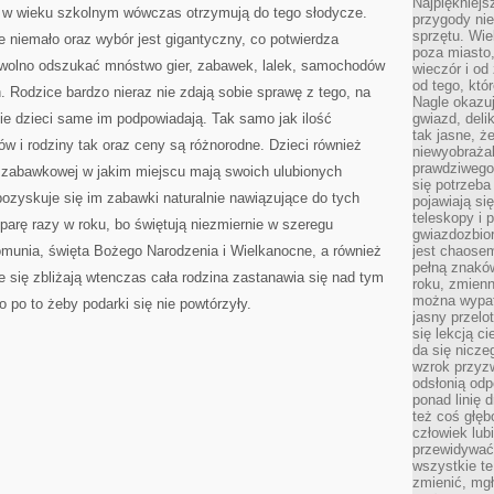
Najpiękniejsz
KOMPUTEROWA
są w wieku szkolnym wówczas otrzymują do tego słodycze.
przygody ni
sprzętu. Wi
e niemało oraz wybór jest gigantyczny, co potwierdza
poza miasto,
 wolno odszukać mnóstwo gier, zabawek, lalek, samochodów
wieczór i od
od tego, któ
. Rodzice bardzo nieraz nie zdają sobie sprawę z tego, na
Nagle okazuj
e dzieci same im podpowiadają. Tak samo jak ilość
gwiazd, deli
tak jasne, ż
 i rodziny tak oraz ceny są różnorodne. Dzieci również
niewyobrażal
prawdziwego
e zabawkowej w jakim miejscu mają swoich ulubionych
się potrzeba
ozyskuje się im zabawki naturalnie nawiązujące do tych
pojawiają się
teleskopy i 
ą parę razy w roku, bo świętują niezmiernie w szeregu
gwiazdozbior
omunia, święta Bożego Narodzenia i Wielkanocne, a również
jest chaose
pełną znaków
e się zbliżają wtenczas cała rodzina zastanawia się nad tym
roku, zmienn
można wypat
 po to żeby podarki się nie powtórzyły.
jasny przelot
się lekcją c
da się nicze
wzrok przyz
odsłonią odp
ponad linię 
też coś głę
człowiek lub
przewidywać
wszystkie t
zmienić, mgł