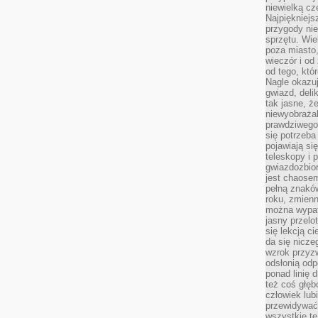
niewielką cz
Najpiękniejsz
przygody ni
sprzętu. Wi
poza miasto,
wieczór i od
od tego, któ
Nagle okazuj
gwiazd, deli
tak jasne, ż
niewyobrażal
prawdziwego
się potrzeba
pojawiają się
teleskopy i 
gwiazdozbior
jest chaose
pełną znaków
roku, zmienn
można wypat
jasny przelot
się lekcją c
da się nicze
wzrok przyz
odsłonią odp
ponad linię 
też coś głę
człowiek lub
przewidywać
wszystkie t