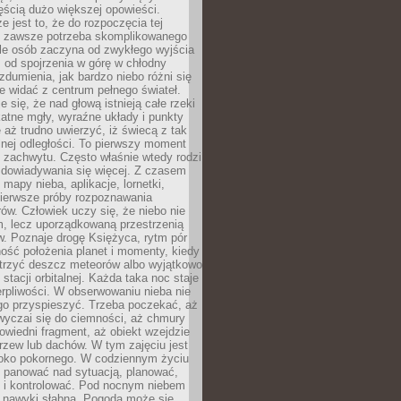
ęścią dużo większej opowieści.
e jest to, że do rozpoczęcia tej
e zawsze potrzeba skomplikowanego
ele osób zaczyna od zwykłego wyjścia
 od spojrzenia w górę w chłodny
 zdumienia, jak bardzo niebo różni się
re widać z centrum pełnego świateł.
e się, że nad głową istnieją całe rzeki
katne mgły, wyraźne układy i punkty
e aż trudno uwierzyć, iż świecą z tak
nej odległości. To pierwszy moment
 zachwytu. Często właśnie wtedy rodzi
 dowiadywania się więcej. Z czasem
 mapy nieba, aplikacje, lornetki,
pierwsze próby rozpoznawania
ów. Człowiek uczy się, że niebo nie
m, lecz uporządkowaną przestrzenią
. Poznaje drogę Księżyca, rytm pór
ość położenia planet i momenty, kiedy
rzyć deszcz meteorów albo wyjątkowo
 stacji orbitalnej. Każda taka noc staje
ierpliwości. W obserwowaniu nieba nie
go przyspieszyć. Trzeba poczekać, aż
wyczai się do ciemności, aż chmury
owiedni fragment, aż obiekt wzejdzie
drzew lub dachów. W tym zajęciu jest
boko pokornego. W codziennym życiu
i panować nad sytuacją, planować,
 i kontrolować. Pod nocnym niebem
e nawyki słabną. Pogoda może się