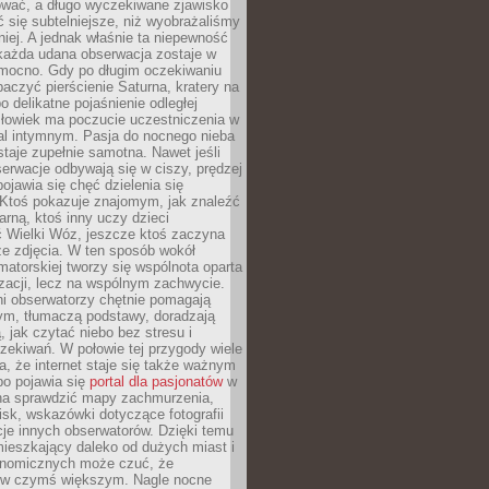
wać, a długo wyczekiwane zjawisko
się subtelniejsze, niż wyobrażaliśmy
iej. A jednak właśnie ta niepewność
 każda udana obserwacja zostaje w
 mocno. Gdy po długim oczekiwaniu
baczyć pierścienie Saturna, kratery na
o delikatne pojaśnienie odległej
złowiek ma poczucie uczestniczenia w
l intymnym. Pasja do nocnego nieba
taje zupełnie samotna. Nawet jeśli
erwacje odbywają się w ciszy, prędzej
pojawia się chęć dzielenia się
 Ktoś pokazuje znajomym, jak znaleźć
rną, ktoś inny uczy dzieci
 Wielki Wóz, jeszcze ktoś zaczyna
ze zdjęcia. W ten sposób wokół
matorskiej tworzy się wspólnota oparta
izacji, lecz na wspólnym zachwycie.
i obserwatorzy chętnie pomagają
ym, tłumaczą podstawy, doradzają
, jak czytać niebo bez stresu i
ekiwań. W połowie tej przygody wiele
, że internet staje się także ważnym
bo pojawia się
portal dla pasjonatów
w
a sprawdzić mapy zachmurzenia,
isk, wskazówki dotyczące fotografii
acje innych obserwatorów. Dzięki temu
ieszkający daleko od dużych miast i
onomicznych może czuć, że
 w czymś większym. Nagle nocne