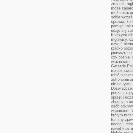
zmienić, mgł
może zaparo
może okazać 
sobie wcześn
sprawia, że
pamięci tak
udaje się zo
Księżycu alb
mgławicy, c
czymś niema
rzadko pozos
pierwsze obs
czy później 
wrażeniami.
Gwiazdę Pola
rozpoznawać
robić pierws
astronomii a
nie na rywal
Doświadczen
początkując
sprzęt i uczą
zbędnych ocz
osób odkrywa
wsparciem, 
którym możn
terminy zjaw
nocnej i rel
nawet ktoś m
klubów astr