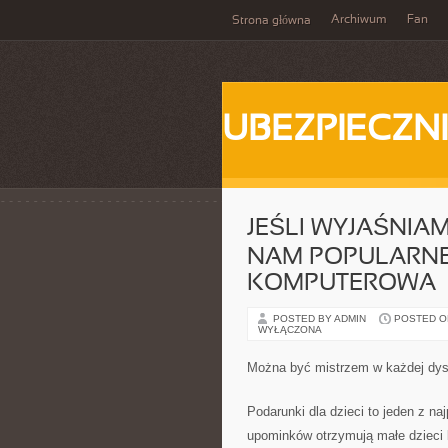
Archiwum
Fan
Strona główna
UBEZPIECZN
JEŚLI WYJAŚNIA
NAM POPULARNE P
KOMPUTEROWA
POSTED BY ADMIN
POSTED ON 
WYŁĄCZONA
Można być mistrzem w każdej dyscy
Podarunki dla dzieci to jeden z n
upominków otrzymują małe dzieci 