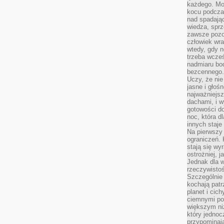
każdego. Mo
kocu podczas
nad spadają
wiedza, sprz
zawsze pozo
człowiek wra
wtedy, gdy n
trzeba wcześ
nadmiaru bo
bezcennego.
Uczy, że ni
jasne i głoś
najważniejs
dachami, i w
gotowości do
noc, która d
innych staje
Na pierwszy 
ograniczeń. 
stają się wy
ostrożniej, 
Jednak dla w
rzeczywistoś
Szczególnie 
kochają patr
planet i cic
ciemnymi po
większym ni
który jednoc
przypominają