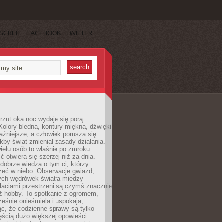
SCRIBE
FACEBOOK
TWITTER
rzut oka noc wydaje się porą
Kolory bledną, kontury miękną, dźwięki
raźniejsze, a człowiek porusza się
jakby świat zmieniał zasady działania.
ielu osób to właśnie po zmroku
ć otwiera się szerzej niż za dnia.
dobrze wiedzą o tym ci, którzy
zeć w niebo. Obserwacje gwiazd,
hych wędrówek światła między
łaciami przestrzeni są czymś znacznie
ż hobby. To spotkanie z ogromem,
ześnie onieśmiela i uspokaja,
c, że codzienne sprawy są tylko
ęścią dużo większej opowieści.