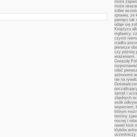
może zaparo
może okazać 
sobie wcześn
sprawia, że
pamięci tak
udaje się zo
Księżycu alb
mgławicy, c
czymś niema
rzadko pozos
pierwsze obs
czy później 
wrażeniami.
Gwiazdę Pola
rozpoznawać
robić pierws
astronomii a
nie na rywal
Doświadczen
początkując
sprzęt i uczą
zbędnych ocz
osób odkrywa
wsparciem, 
którym możn
terminy zjaw
nocnej i rel
nawet ktoś m
klubów astr
uczestniczy