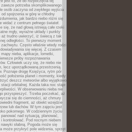
e jest to, że do rozpoczęcia tej
e zawsze potrzeba skomplikowanego
ele osób zaczyna od zwykłego wyjścia
 od spojrzenia w górę w chłodny
 zdumienia, jak bardzo niebo różni się
re widać z centrum pełnego świateł.
e się, że nad głową istnieją całe rzeki
katne mgły, wyraźne układy i punkty
e aż trudno uwierzyć, iż świecą z tak
nej odległości. To pierwszy moment
 zachwytu. Często właśnie wtedy rodzi
 dowiadywania się więcej. Z czasem
 mapy nieba, aplikacje, lornetki,
pierwsze próby rozpoznawania
ów. Człowiek uczy się, że niebo nie
m, lecz uporządkowaną przestrzenią
. Poznaje drogę Księżyca, rytm pór
ość położenia planet i momenty, kiedy
rzyć deszcz meteorów albo wyjątkowo
 stacji orbitalnej. Każda taka noc staje
ierpliwości. W obserwowaniu nieba nie
go przyspieszyć. Trzeba poczekać, aż
wyczai się do ciemności, aż chmury
owiedni fragment, aż obiekt wzejdzie
drzew lub dachów. W tym zajęciu jest
boko pokornego. W codziennym życiu
i panować nad sytuacją, planować,
 i kontrolować. Pod nocnym niebem
e nawyki słabną. Pogoda może się
a może przykryć pole widzenia, sprzęt