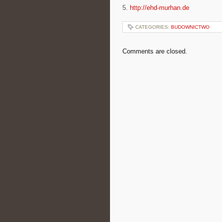
5.
http://ehd-murhan.de
CATEGORIES:
BUDOWNICTWO
Comments are closed.