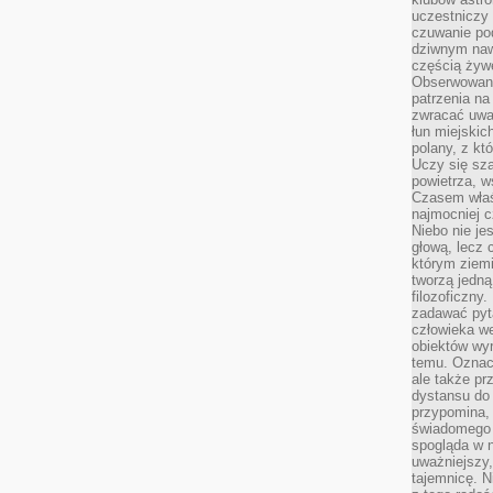
uczestniczy
czuwanie po
dziwnym naw
częścią żywe
Obserwowani
patrzenia na
zwracać uwa
łun miejskich
polany, z któ
Uczy się sz
powietrza, w
Czasem właś
najmocniej c
Niebo nie j
głową, lecz
którym ziemi
tworzą jedną
filozoficzny
zadawać pyta
człowieka we
obiektów wyr
temu. Oznacz
ale także pr
dystansu do
przypomina,
świadomego i
spogląda w n
uważniejszy,
tajemnicę. 