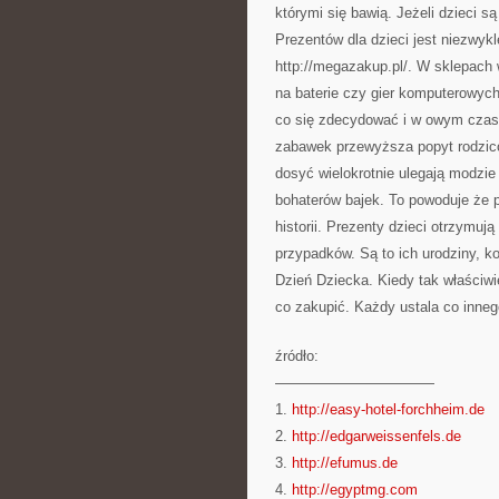
którymi się bawią. Jeżeli dzieci 
Prezentów dla dzieci jest niezwykl
http://megazakup.pl/. W sklepach
na baterie czy gier komputerowych
co się zdecydować i w owym czasi
zabawek przewyższa popyt rodziców
dosyć wielokrotnie ulegają modzi
bohaterów bajek. To powoduje że p
historii. Prezenty dzieci otrzymuj
przypadków. Są to ich urodziny, k
Dzień Dziecka. Kiedy tak właściwi
co zakupić. Każdy ustala co innego
źródło:
———————————
1.
http://easy-hotel-forchheim.de
2.
http://edgarweissenfels.de
3.
http://efumus.de
4.
http://egyptmg.com