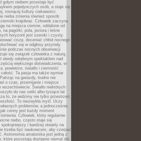
d gołym niebem przestaje być
ykiem pojedynczych osób, a staje się
j, rosnącej kultury ciekawości.
e nieba zmienia również sposób
 ziemski krajobraz. Człowiek zaczyna
gę na miejsca ciemne, oddalone od
, na pagórki, pola, jeziora i leśne
rych horyzont jest szeroki i czysty.
anować ciszę, doceniać chłód nocnego
słuchiwać się w odgłosy przyrody.
nie podczas nocnych obserwacji
zuje się związek człowieka z naturą.
est wtedy odrębnym spektaklem nad
 częścią większego doświadczenia, w
a, powietrze, światło i ciemność
 całość. Ta pasja ma także wymiar
. Patrząc na gwiazdy, trudno nie
ń o czas, przemijanie i miejsce
 wszechświecie. Światło niektórych
uszyło do nas setki albo tysiące lat
a to, że widzimy nie tylko przestrzeń,
zeszłość. To niezwykła myśl. Uczy
 własnych problemów, a jednocześnie
 jak cenny jest każdy moment
stnienia. Człowiek, który regularnie
ocne niebo, często staje się
 spokojniejszy i bardziej otwarty na
Nie trzeba być naukowcem, aby czerpać
ć. Astronomia amatorska jest jedną z
n, które pozostają dostępne niemal dla