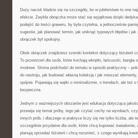
Duży nacisk kładzie się na szczegóły, bo w jubilerstwie to one na
efekcie. Zwykła obrączka może stać się wyjątkowa dzięki dedykac
podejść do treści graweru, by była czytelna, a jednocześnie pamię
sugestie, jak planować termin, jak uniknąć typowych błędów i jak
obrączek był spokojny.
Obok obrączek znajdziesz szeroki kontekst dotyczący biżuterii co
To przestrzeń dla osób, które kochają wkrętki, łańcuszki, bangla o
modowe. Strona podchodzi do tematu w sposób praktyczny – pokaz
do nastroju, jak budować własną kolekcję i jak mieszać elementy,
spójnie. Pojawiają się wątki o minimalizmie, o trendach, ale też 
bezpieczna.
Jednym z ważniejszych obszarów jest edukacja dotycząca jakośc
przewija się temat próby, tego jak czytać cechy na wyrobach, czy
innych prób, i dlaczego w praktyce liczy się nie tylko liczba, ale 
szczególnie przydatne dla osób, które chcą kupować świadomie, a
planują sprzedaż biżuterii i chcą rozumieć, z czego wynikają kwota