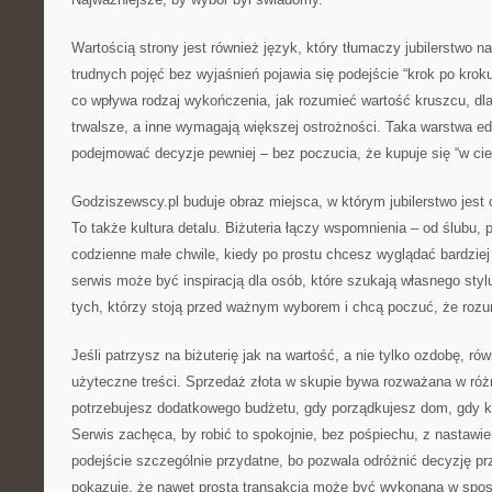
Wartością strony jest również język, który tłumaczy jubilerstwo 
trudnych pojęć bez wyjaśnień pojawia się podejście “krok po kroku
co wpływa rodzaj wykończenia, jak rozumieć wartość kruszcu, dl
trwalsze, a inne wymagają większej ostrożności. Taka warstwa e
podejmować decyzje pewniej – bez poczucia, że kupuje się “w ci
Godziszewscy.pl buduje obraz miejsca, w którym jubilerstwo jest
To także kultura detalu. Biżuteria łączy wspomnienia – od ślubu,
codzienne małe chwile, kiedy po prostu chcesz wyglądać bardzie
serwis może być inspiracją dla osób, które szukają własnego styl
tych, którzy stoją przed ważnym wyborem i chcą poczuć, że rozum
Jeśli patrzysz na biżuterię jak na wartość, a nie tylko ozdobę, ró
użyteczne treści. Sprzedaż złota w skupie bywa rozważana w róż
potrzebujesz dodatkowego budżetu, gdy porządkujesz dom, gdy 
Serwis zachęca, by robić to spokojnie, bez pośpiechu, z nastawie
podejście szczególnie przydatne, bo pozwala odróżnić decyzję pr
pokazuje, że nawet prosta transakcja może być wykonana w spo