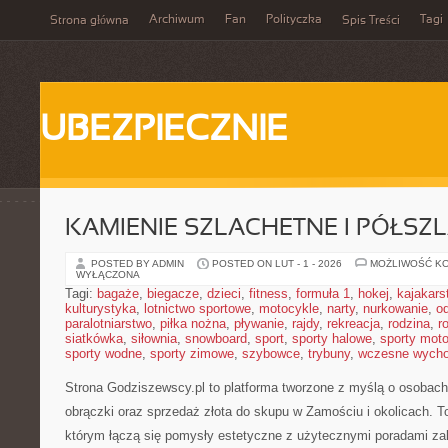
Archiwum
Fan
Polityczka
Tagi
Strona główna
Spis Treści
UBEZPIECZNIE
KAMIENIE SZLACHETNE I PÓŁSZ
POSTED BY ADMIN
POSTED ON LUT - 1 - 2026
MOŻLIWOŚĆ K
WYŁĄCZONA
Tagi:
bagaże
,
biegacze
,
dzieci
,
fitness
,
formuła 1
,
hokej
,
kajakars
kulturystyka
,
lotnictwo sportowe
,
motocykle
,
narty
,
nurkowanie
,
o
paralotniarstwo
,
piłka nożna
,
pływanie
,
rajdy
,
rekreacja
,
rodzina
,
r
siatkówka
,
siłownia
,
snowboard
,
sport
,
sporty halowe
,
sporty mot
sporty wodne
,
sporty zimowe
,
szybowce
,
trybuny
,
wczesne wych
Strona Godziszewscy.pl to platforma tworzone z myślą o osobach, 
obrączki oraz sprzedaż złota do skupu w Zamościu i okolicach. T
którym łączą się pomysły estetyczne z użytecznymi poradami za