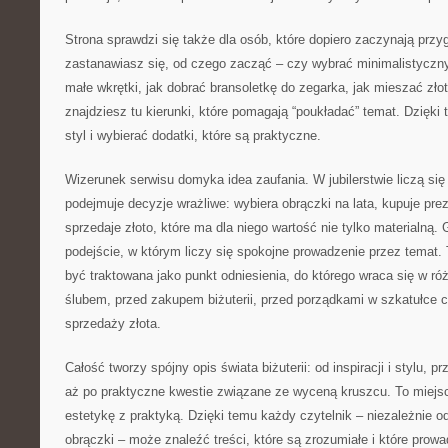
Strona sprawdzi się także dla osób, które dopiero zaczynają przyg
zastanawiasz się, od czego zacząć – czy wybrać minimalistyczny
małe wkrętki, jak dobrać bransoletkę do zegarka, jak mieszać zło
znajdziesz tu kierunki, które pomagają “poukładać” temat. Dzięki
styl i wybierać dodatki, które są praktyczne.
Wizerunek serwisu domyka idea zaufania. W jubilerstwie liczą się 
podejmuje decyzje wrażliwe: wybiera obrączki na lata, kupuje pre
sprzedaje złoto, które ma dla niego wartość nie tylko materialną.
podejście, w którym liczy się spokojne prowadzenie przez temat.
być traktowana jako punkt odniesienia, do którego wraca się w 
ślubem, przed zakupem biżuterii, przed porządkami w szkatułce 
sprzedaży złota.
Całość tworzy spójny opis świata biżuterii: od inspiracji i stylu, p
aż po praktyczne kwestie związane ze wyceną kruszcu. To miejs
estetykę z praktyką. Dzięki temu każdy czytelnik – niezależnie od
obrączki – może znaleźć treści, które są zrozumiałe i które prowa