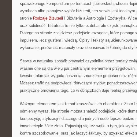
sprawdzonego kompendium po tematach jubilerskich, chcesz lepi
wyrobach albo planujesz wybór biżuterii, ten serwis jest idealny
stronie
Rodzaje Biżuterii
i Biżuteria a Astrologia i Ezoteryka. W c
oraz solidność. Biżuteria to nie tylko ozdoba, ale często pamiątka
Dlatego na stronie znajdziesz podejście rozsądne, które pomaga 
impulsem, lecz gustem i wiedzą. Opisy i teksty są ukierunkowane
wykonanie, porównać materiały oraz dopasować biżuterię do styliz
Serwis w naturalny sposób prowadzi czytelnika przez tematy zwią
właśnie one są dla wielu par centralnym elementem przygotowań. 
kwestie takie jak wygoda noszenia, znaczenie grubości oraz róż
Możesz trafić na podpowiedzi dotyczące stylów: ponadczasowych 
praktyczne omówienia tego, co w obrączkach daje realną przewag
Ważnym elementem jest temat kruszców i ich charakteru. Złoto b
odmienny wyraz. Na stronie można znaleźć podejście, które tłum
kompozycję stylizacji i dlaczego dla jednych osób lepsze będzie n
innych ciepłe żółte złoto. Pojawiają się też wątki o tym, jak wybi
kontra szczotkowanie, oraz jak łączyć faktury, by uzyskać efekt s