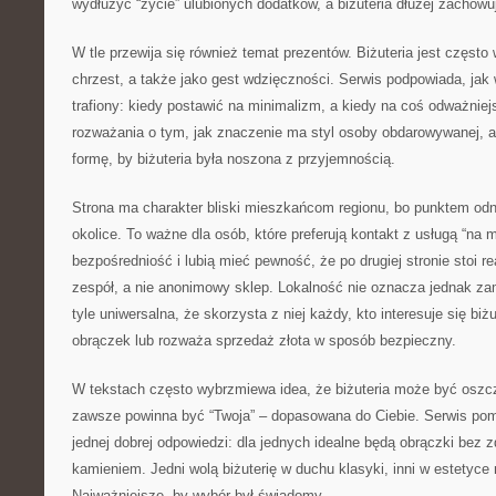
wydłużyć “życie” ulubionych dodatków, a biżuteria dłużej zachowu
W tle przewija się również temat prezentów. Biżuteria jest często
chrzest, a także jako gest wdzięczności. Serwis podpowiada, jak
trafiony: kiedy postawić na minimalizm, a kiedy na coś odważniej
rozważania o tym, jak znaczenie ma styl osoby obdarowywanej, 
formę, by biżuteria była noszona z przyjemnością.
Strona ma charakter bliski mieszkańcom regionu, bo punktem odn
okolice. To ważne dla osób, które preferują kontakt z usługą “na m
bezpośredniość i lubią mieć pewność, że po drugiej stronie stoi re
zespół, a nie anonimowy sklep. Lokalność nie oznacza jednak za
tyle uniwersalna, że skorzysta z niej każdy, kto interesuje się biż
obrączek lub rozważa sprzedaż złota w sposób bezpieczny.
W tekstach często wybrzmiewa idea, że biżuteria może być oszc
zawsze powinna być “Twoja” – dopasowana do Ciebie. Serwis po
jednej dobrej odpowiedzi: dla jednych idealne będą obrączki bez z
kamieniem. Jedni wolą biżuterię w duchu klasyki, inni w estetyce
Najważniejsze, by wybór był świadomy.