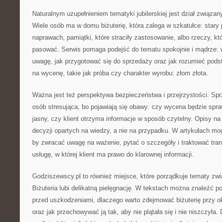
Naturalnym uzupełnieniem tematyki jubilerskiej jest dział związ
Wiele osób ma w domu biżuterię, która zalega w szkatułce: stary 
naprawach, pamiątki, które straciły zastosowanie, albo rzeczy, kt
pasować. Serwis pomaga podejść do tematu spokojnie i mądrze: w
uwagę, jak przygotować się do sprzedaży oraz jak rozumieć pod
na wycenę, takie jak próba czy charakter wyrobu: złom złota.
Ważna jest też perspektywa bezpieczeństwa i przejrzystości. Spr
osób stresująca, bo pojawiają się obawy: czy wycena będzie spra
jasny, czy klient otrzyma informacje w sposób czytelny. Opisy na
decyzji opartych na wiedzy, a nie na przypadku. W artykułach mo
by zwracać uwagę na ważenie, pytać o szczegóły i traktować tra
usługę, w której klient ma prawo do klarownej informacji.
Godziszewscy.pl to również miejsce, które porządkuje tematy zwi
Biżuteria lubi delikatną pielęgnację. W tekstach można znaleźć po
przed uszkodzeniami, dlaczego warto zdejmować biżuterię przy 
oraz jak przechowywać ją tak, aby nie plątała się i nie niszczyła