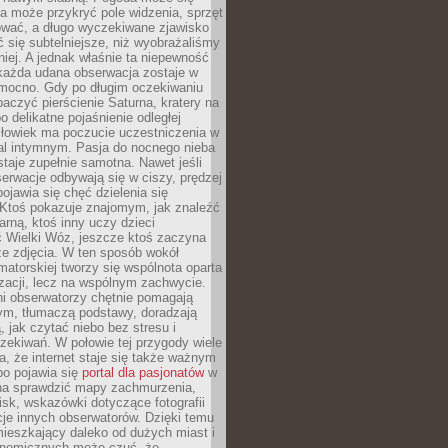
a może przykryć pole widzenia, sprzęt
wać, a długo wyczekiwane zjawisko
się subtelniejsze, niż wyobrażaliśmy
iej. A jednak właśnie ta niepewność
 każda udana obserwacja zostaje w
 mocno. Gdy po długim oczekiwaniu
baczyć pierścienie Saturna, kratery na
o delikatne pojaśnienie odległej
złowiek ma poczucie uczestniczenia w
l intymnym. Pasja do nocnego nieba
taje zupełnie samotna. Nawet jeśli
erwacje odbywają się w ciszy, prędzej
pojawia się chęć dzielenia się
 Ktoś pokazuje znajomym, jak znaleźć
rną, ktoś inny uczy dzieci
 Wielki Wóz, jeszcze ktoś zaczyna
ze zdjęcia. W ten sposób wokół
matorskiej tworzy się wspólnota oparta
izacji, lecz na wspólnym zachwycie.
i obserwatorzy chętnie pomagają
ym, tłumaczą podstawy, doradzają
, jak czytać niebo bez stresu i
ekiwań. W połowie tej przygody wiele
, że internet staje się także ważnym
bo pojawia się
portal dla pasjonatów
w
a sprawdzić mapy zachmurzenia,
isk, wskazówki dotyczące fotografii
acje innych obserwatorów. Dzięki temu
ieszkający daleko od dużych miast i
onomicznych może czuć, że