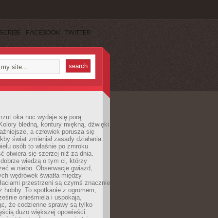
SCRIBE
FACEBOOK
TWITTER
rzut oka noc wydaje się porą
Kolory bledną, kontury miękną, dźwięki
raźniejsze, a człowiek porusza się
jakby świat zmieniał zasady działania.
ielu osób to właśnie po zmroku
ć otwiera się szerzej niż za dnia.
dobrze wiedzą o tym ci, którzy
zeć w niebo. Obserwacje gwiazd,
hych wędrówek światła między
łaciami przestrzeni są czymś znacznie
ż hobby. To spotkanie z ogromem,
ześnie onieśmiela i uspokaja,
c, że codzienne sprawy są tylko
ęścią dużo większej opowieści.