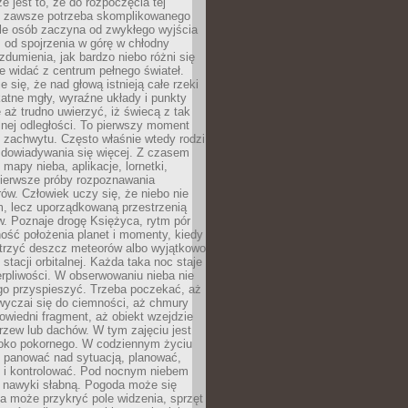
e jest to, że do rozpoczęcia tej
e zawsze potrzeba skomplikowanego
ele osób zaczyna od zwykłego wyjścia
 od spojrzenia w górę w chłodny
 zdumienia, jak bardzo niebo różni się
re widać z centrum pełnego świateł.
e się, że nad głową istnieją całe rzeki
katne mgły, wyraźne układy i punkty
e aż trudno uwierzyć, iż świecą z tak
nej odległości. To pierwszy moment
 zachwytu. Często właśnie wtedy rodzi
 dowiadywania się więcej. Z czasem
 mapy nieba, aplikacje, lornetki,
pierwsze próby rozpoznawania
ów. Człowiek uczy się, że niebo nie
m, lecz uporządkowaną przestrzenią
. Poznaje drogę Księżyca, rytm pór
ość położenia planet i momenty, kiedy
rzyć deszcz meteorów albo wyjątkowo
 stacji orbitalnej. Każda taka noc staje
ierpliwości. W obserwowaniu nieba nie
go przyspieszyć. Trzeba poczekać, aż
wyczai się do ciemności, aż chmury
owiedni fragment, aż obiekt wzejdzie
drzew lub dachów. W tym zajęciu jest
boko pokornego. W codziennym życiu
i panować nad sytuacją, planować,
 i kontrolować. Pod nocnym niebem
e nawyki słabną. Pogoda może się
a może przykryć pole widzenia, sprzęt