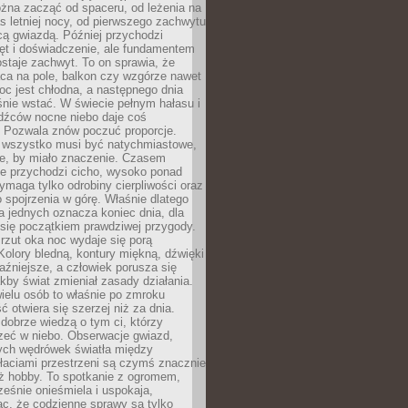
żna zacząć od spaceru, od leżenia na
 letniej nocy, od pierwszego zachwytu
cą gwiazdą. Później przychodzi
ęt i doświadczenie, ale fundamentem
staje zachwyt. To on sprawia, że
ca na pole, balkon czy wzgórze nawet
oc jest chłodna, a następnego dnia
nie wstać. W świecie pełnym hałasu i
dźców nocne niebo daje coś
 Pozwala znów poczuć proporcje.
e wszystko musi być natychmiastowe,
ne, by miało znaczenie. Czasem
ze przychodzi cicho, wysoko ponad
ymaga tylko odrobiny cierpliwości oraz
 spojrzenia w górę. Właśnie dlatego
la jednych oznacza koniec dnia, dla
 się początkiem prawdziwej przygody.
rzut oka noc wydaje się porą
Kolory bledną, kontury miękną, dźwięki
raźniejsze, a człowiek porusza się
jakby świat zmieniał zasady działania.
ielu osób to właśnie po zmroku
ć otwiera się szerzej niż za dnia.
dobrze wiedzą o tym ci, którzy
zeć w niebo. Obserwacje gwiazd,
hych wędrówek światła między
łaciami przestrzeni są czymś znacznie
ż hobby. To spotkanie z ogromem,
ześnie onieśmiela i uspokaja,
c, że codzienne sprawy są tylko