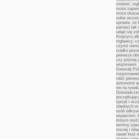
zmienić, mgł
może zaparo
może okazać 
sobie wcześn
sprawia, że
pamięci tak
udaje się zo
Księżycu alb
mgławicy, c
czymś niema
rzadko pozos
pierwsze obs
czy później 
wrażeniami.
Gwiazdę Pola
rozpoznawać
robić pierws
astronomii a
nie na rywal
Doświadczen
początkując
sprzęt i uczą
zbędnych ocz
osób odkrywa
wsparciem, 
którym możn
terminy zjaw
nocnej i rel
nawet ktoś m
klubów astr