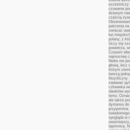
uczestniczy
czuwanie po
dziwnym naw
częścią żywe
Obserwowani
patrzenia na
zwracać uwa
łun miejskich
polany, z któ
Uczy się sz
powietrza, w
Czasem właś
najmocniej c
Niebo nie j
głową, lecz
którym ziemi
tworzą jedną
filozoficzny
zadawać pyta
człowieka we
obiektów wyr
temu. Oznacz
ale także pr
dystansu do
przypomina,
świadomego i
spogląda w n
uważniejszy,
tajemnicę. 