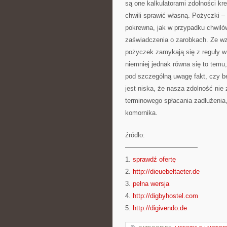
są one kalkulatorami zdolności kr
chwili sprawić własną. Pożyczki –
pokrewna, jak w przypadku chwilów
zaświadczenia o zarobkach. Ze w
pożyczek zamykają się z reguły w 
niemniej jednak równa się to temu
pod szczególną uwagę fakt, czy bę
jest niska, że nasza zdolność nie
terminowego spłacania zadłużenia,
komornika.
źródło:
———————————
1.
sprawdź ofertę
2.
http://dieuebeltaeter.de
3.
pełna wersja
4.
http://digbyhostel.com
5.
http://digivendo.de