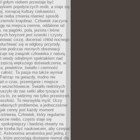
d gołym niebem przestaje być
ykiem pojedynczych osób, a staje się
j, rosnącej kultury ciekawości.
e nieba zmienia również sposób
 ziemski krajobraz. Człowiek zaczyna
gę na miejsca ciemne, oddalone od
, na pagórki, pola, jeziora i leśne
rych horyzont jest szeroki i czysty.
anować ciszę, doceniać chłód nocnego
słuchiwać się w odgłosy przyrody.
nie podczas nocnych obserwacji
zuje się związek człowieka z naturą.
est wtedy odrębnym spektaklem nad
 częścią większego doświadczenia, w
a, powietrze, światło i ciemność
 całość. Ta pasja ma także wymiar
. Patrząc na gwiazdy, trudno nie
ń o czas, przemijanie i miejsce
 wszechświecie. Światło niektórych
uszyło do nas setki albo tysiące lat
a to, że widzimy nie tylko przestrzeń,
zeszłość. To niezwykła myśl. Uczy
 własnych problemów, a jednocześnie
 jak cenny jest każdy moment
stnienia. Człowiek, który regularnie
ocne niebo, często staje się
 spokojniejszy i bardziej otwarty na
Nie trzeba być naukowcem, aby czerpać
ć. Astronomia amatorska jest jedną z
n, które pozostają dostępne niemal dla