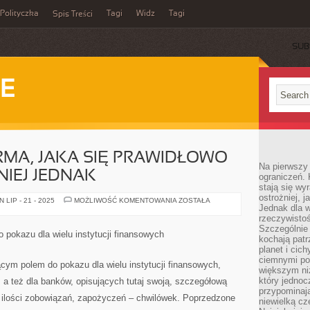
Polityczka
Tagi
Widz
Tagi
Spis Treści
SUB
IE
RMA, JAKA SIĘ PRAWIDŁOWO
Na pierwszy 
NIEJ JEDNAK
ograniczeń. 
stają się wy
ostrożniej, 
KAŻDA
LIP - 21 - 2025
MOŻLIWOŚĆ KOMENTOWANIA
ZOSTAŁA
Jednak dla w
JEDNA
FIRMA,
rzeczywistoś
JAKA
Szczególnie 
SIĘ
o pokazu dla wielu instytucji finansowych
PRAWIDŁOWO
kochają patr
EWOLUUJE,
planet i cic
NIEMNIEJ
ciemnymi po
JEDNAK
cym polem do pokazu dla wielu instytucji finansowych,
większym ni
który jednoc
, a też dla banków, opisujących tutaj swoją, szczegółową
przypominają
e ilości zobowiązań, zapożyczeń – chwilówek. Poprzedzone
niewielką cz