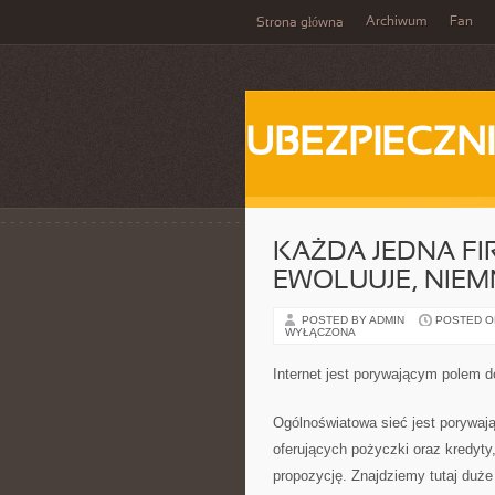
Archiwum
Fan
Strona główna
UBEZPIECZN
KAŻDA JEDNA FI
EWOLUUJE, NIEM
POSTED BY ADMIN
POSTED ON 
WYŁĄCZONA
Internet jest porywającym polem d
Ogólnoświatowa sieć jest porywają
oferujących pożyczki oraz kredyty
propozycję. Znajdziemy tutaj duż