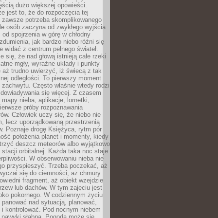
ęścią dużo większej opowieści.
e jest to, że do rozpoczęcia tej
e zawsze potrzeba skomplikowanego
ele osób zaczyna od zwykłego wyjścia
 od spojrzenia w górę w chłodny
 zdumienia, jak bardzo niebo różni się
re widać z centrum pełnego świateł.
e się, że nad głową istnieją całe rzeki
katne mgły, wyraźne układy i punkty
e aż trudno uwierzyć, iż świecą z tak
nej odległości. To pierwszy moment
 zachwytu. Często właśnie wtedy rodzi
 dowiadywania się więcej. Z czasem
 mapy nieba, aplikacje, lornetki,
pierwsze próby rozpoznawania
ów. Człowiek uczy się, że niebo nie
m, lecz uporządkowaną przestrzenią
. Poznaje drogę Księżyca, rytm pór
ość położenia planet i momenty, kiedy
rzyć deszcz meteorów albo wyjątkowo
 stacji orbitalnej. Każda taka noc staje
ierpliwości. W obserwowaniu nieba nie
go przyspieszyć. Trzeba poczekać, aż
wyczai się do ciemności, aż chmury
owiedni fragment, aż obiekt wzejdzie
drzew lub dachów. W tym zajęciu jest
boko pokornego. W codziennym życiu
i panować nad sytuacją, planować,
 i kontrolować. Pod nocnym niebem
e nawyki słabną. Pogoda może się