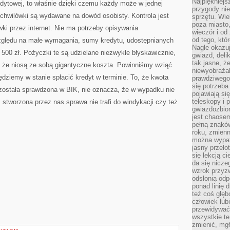
Najpiękniejsz
edytowej, to właśnie dzięki czemu każdy może w jednej
przygody ni
 chwilówki są wydawane na dowód osobisty. Kontrola jest
sprzętu. Wi
poza miasto,
ki przez internet. Nie ma potrzeby opisywania
wieczór i od
od tego, któ
zględu na małe wymagania, sumy kredytu, udostępnianych
Nagle okazuj
500 zł. Pożyczki te są udzielane niezwykle błyskawicznie,
gwiazd, deli
tak jasne, ż
, że niosą ze sobą gigantyczne koszta. Powinniśmy wziąć
niewyobrażal
dziemy w stanie spłacić kredyt w terminie. To, że kwota
prawdziwego
się potrzeba
 została sprawdzona w BIK, nie oznacza, że w wypadku nie
pojawiają się
teleskopy i 
 stworzona przez nas sprawa nie trafi do windykacji czy też
gwiazdozbior
jest chaose
pełną znaków
roku, zmienn
można wypat
jasny przelot
się lekcją c
da się nicze
wzrok przyz
odsłonią odp
ponad linię 
też coś głę
człowiek lub
przewidywać
wszystkie t
zmienić, mgł