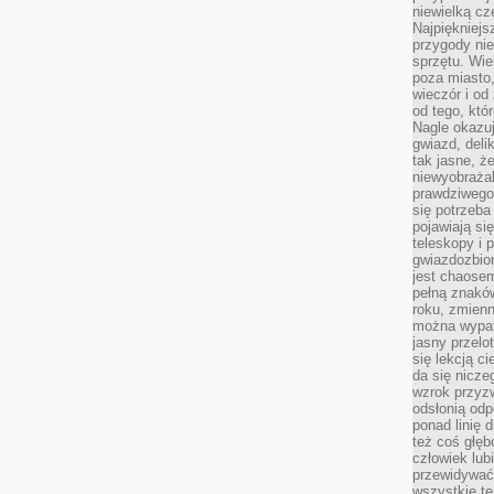
niewielką cz
Najpiękniejsz
przygody ni
sprzętu. Wi
poza miasto,
wieczór i od
od tego, któ
Nagle okazuj
gwiazd, deli
tak jasne, ż
niewyobrażal
prawdziwego
się potrzeba
pojawiają się
teleskopy i 
gwiazdozbior
jest chaose
pełną znaków
roku, zmienn
można wypat
jasny przelot
się lekcją c
da się nicze
wzrok przyz
odsłonią odp
ponad linię 
też coś głę
człowiek lub
przewidywać
wszystkie t