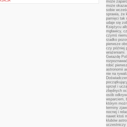
RYZACJA
może zaparo
może okazać 
sobie wcześn
sprawia, że
pamięci tak
udaje się zo
Księżycu alb
mgławicy, c
czymś niema
rzadko pozos
pierwsze obs
czy później 
wrażeniami.
Gwiazdę Pola
rozpoznawać
robić pierws
astronomii a
nie na rywal
Doświadczen
początkując
sprzęt i uczą
zbędnych ocz
osób odkrywa
wsparciem, 
którym możn
terminy zjaw
nocnej i rel
nawet ktoś m
klubów astr
uczestniczy