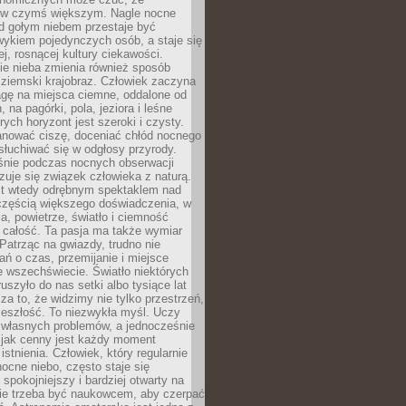
 w czymś większym. Nagle nocne
d gołym niebem przestaje być
ykiem pojedynczych osób, a staje się
j, rosnącej kultury ciekawości.
e nieba zmienia również sposób
 ziemski krajobraz. Człowiek zaczyna
gę na miejsca ciemne, oddalone od
, na pagórki, pola, jeziora i leśne
rych horyzont jest szeroki i czysty.
anować ciszę, doceniać chłód nocnego
słuchiwać się w odgłosy przyrody.
nie podczas nocnych obserwacji
zuje się związek człowieka z naturą.
est wtedy odrębnym spektaklem nad
 częścią większego doświadczenia, w
a, powietrze, światło i ciemność
 całość. Ta pasja ma także wymiar
. Patrząc na gwiazdy, trudno nie
ń o czas, przemijanie i miejsce
 wszechświecie. Światło niektórych
uszyło do nas setki albo tysiące lat
a to, że widzimy nie tylko przestrzeń,
zeszłość. To niezwykła myśl. Uczy
 własnych problemów, a jednocześnie
 jak cenny jest każdy moment
stnienia. Człowiek, który regularnie
ocne niebo, często staje się
 spokojniejszy i bardziej otwarty na
Nie trzeba być naukowcem, aby czerpać