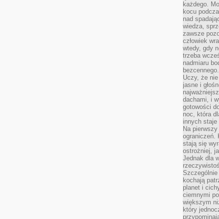
każdego. Mo
kocu podczas
nad spadają
wiedza, sprz
zawsze pozo
człowiek wra
wtedy, gdy n
trzeba wcześ
nadmiaru bo
bezcennego.
Uczy, że ni
jasne i głoś
najważniejs
dachami, i w
gotowości do
noc, która d
innych staje
Na pierwszy 
ograniczeń. 
stają się wy
ostrożniej, 
Jednak dla w
rzeczywistoś
Szczególnie 
kochają patr
planet i cic
ciemnymi po
większym ni
który jednoc
przypominają