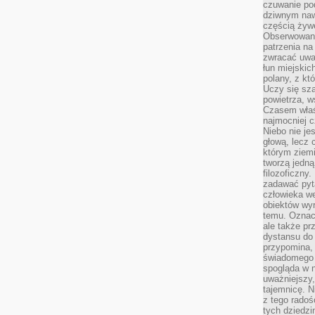
czuwanie po
dziwnym naw
częścią żywe
Obserwowani
patrzenia na
zwracać uwa
łun miejskich
polany, z któ
Uczy się sz
powietrza, w
Czasem właś
najmocniej c
Niebo nie j
głową, lecz
którym ziemi
tworzą jedną
filozoficzny
zadawać pyta
człowieka we
obiektów wyr
temu. Oznacz
ale także pr
dystansu do
przypomina,
świadomego i
spogląda w n
uważniejszy,
tajemnicę. 
z tego radoś
tych dziedzi