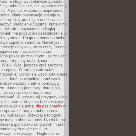
wać, a długo wyczekiwane zjawisko
się subtelniejsze, niż wyobrażaliśmy
iej. A jednak właśnie ta niepewność
 każda udana obserwacja zostaje w
 mocno. Gdy po długim oczekiwaniu
baczyć pierścienie Saturna, kratery na
o delikatne pojaśnienie odległej
złowiek ma poczucie uczestniczenia w
l intymnym. Pasja do nocnego nieba
taje zupełnie samotna. Nawet jeśli
erwacje odbywają się w ciszy, prędzej
pojawia się chęć dzielenia się
 Ktoś pokazuje znajomym, jak znaleźć
rną, ktoś inny uczy dzieci
 Wielki Wóz, jeszcze ktoś zaczyna
ze zdjęcia. W ten sposób wokół
matorskiej tworzy się wspólnota oparta
izacji, lecz na wspólnym zachwycie.
i obserwatorzy chętnie pomagają
ym, tłumaczą podstawy, doradzają
, jak czytać niebo bez stresu i
ekiwań. W połowie tej przygody wiele
, że internet staje się także ważnym
bo pojawia się
portal dla pasjonatów
w
a sprawdzić mapy zachmurzenia,
isk, wskazówki dotyczące fotografii
acje innych obserwatorów. Dzięki temu
ieszkający daleko od dużych miast i
onomicznych może czuć, że
 w czymś większym. Nagle nocne