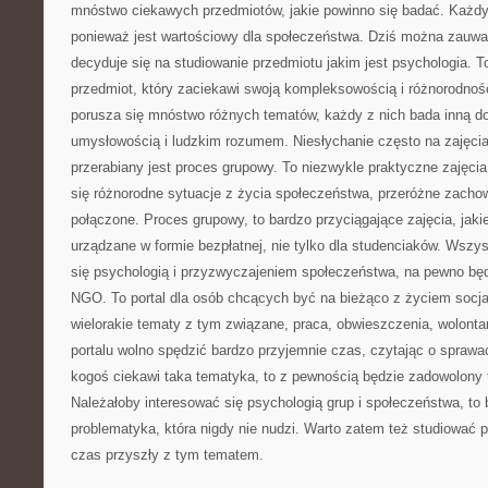
mnóstwo ciekawych przedmiotów, jakie powinno się badać. Każdy 
ponieważ jest wartościowy dla społeczeństwa. Dziś można zauważ
decyduje się na studiowanie przedmiotu jakim jest psychologia. T
przedmiot, który zaciekawi swoją kompleksowością i różnorodnoś
porusza się mnóstwo różnych tematów, każdy z nich bada inną 
umysłowością i ludzkim rozumem. Niesłychanie często na zajęcia
przerabiany jest proces grupowy. To niezwykle praktyczne zajęcia
się różnorodne sytuacje z życia społeczeństwa, przeróżne zachowa
połączone. Proces grupowy, to bardzo przyciągające zajęcia, jaki
urządzane w formie bezpłatnej, nie tylko dla studenciaków. Wszys
się psychologią i przyzwyczajeniem społeczeństwa, na pewno bę
NGO. To portal dla osób chcących być na bieżąco z życiem socj
wielorakie tematy z tym związane, praca, obwieszczenia, wolonta
portalu wolno spędzić bardzo przyjemnie czas, czytając o sprawa
kogoś ciekawi taka tematyka, to z pewnością będzie zadowolony tr
Należałoby interesować się psychologią grup i społeczeństwa, to 
problematyka, która nigdy nie nudzi. Warto zatem też studiować ps
czas przyszły z tym tematem.