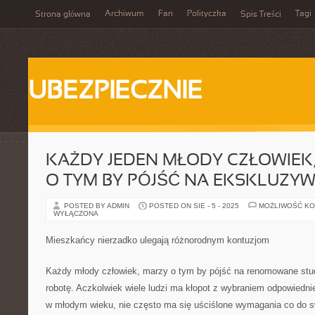
Archiwum
Fan
Polityczka
Tagi
Strona główna
Spis Treści
UBEZPIECZNIE
KAŻDY JEDEN MŁODY CZŁOWIEK,
O TYM BY PÓJŚĆ NA EKSKLUZYW
POSTED BY ADMIN
POSTED ON SIE - 5 - 2025
MOŻLIWOŚĆ K
WYŁĄCZONA
Mieszkańcy nierzadko ulegają różnorodnym kontuzjom
Każdy młody człowiek, marzy o tym by pójść na renomowane stu
robotę. Aczkolwiek wiele ludzi ma kłopot z wybraniem odpowiednie
w młodym wieku, nie często ma się uściślone wymagania co do swo