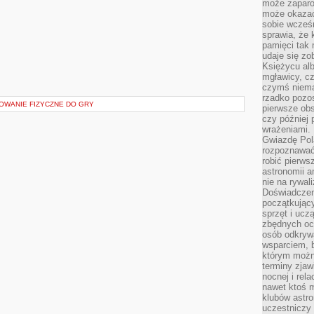
może zaparo
może okazać 
sobie wcześn
sprawia, że
pamięci tak
udaje się zo
Księżycu alb
mgławicy, c
czymś niema
rzadko pozos
TOWANIE FIZYCZNE DO GRY
pierwsze obs
czy później 
wrażeniami.
Gwiazdę Pola
rozpoznawać
robić pierws
astronomii a
nie na rywal
Doświadczen
początkując
sprzęt i uczą
zbędnych ocz
osób odkrywa
wsparciem, 
którym możn
terminy zjaw
nocnej i rel
nawet ktoś m
klubów astr
uczestniczy