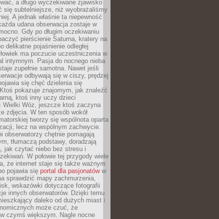
wać, a długo wyczekiwane zjawisko
się subtelniejsze, niż wyobrażaliśmy
iej. A jednak właśnie ta niepewność
 każda udana obserwacja zostaje w
 mocno. Gdy po długim oczekiwaniu
baczyć pierścienie Saturna, kratery na
o delikatne pojaśnienie odległej
złowiek ma poczucie uczestniczenia w
l intymnym. Pasja do nocnego nieba
taje zupełnie samotna. Nawet jeśli
erwacje odbywają się w ciszy, prędzej
pojawia się chęć dzielenia się
 Ktoś pokazuje znajomym, jak znaleźć
rną, ktoś inny uczy dzieci
 Wielki Wóz, jeszcze ktoś zaczyna
ze zdjęcia. W ten sposób wokół
matorskiej tworzy się wspólnota oparta
izacji, lecz na wspólnym zachwycie.
i obserwatorzy chętnie pomagają
ym, tłumaczą podstawy, doradzają
, jak czytać niebo bez stresu i
ekiwań. W połowie tej przygody wiele
, że internet staje się także ważnym
bo pojawia się
portal dla pasjonatów
w
a sprawdzić mapy zachmurzenia,
isk, wskazówki dotyczące fotografii
acje innych obserwatorów. Dzięki temu
ieszkający daleko od dużych miast i
onomicznych może czuć, że
 w czymś większym. Nagle nocne