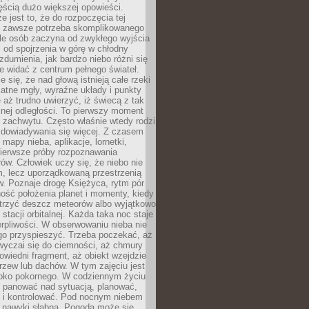
ęścią dużo większej opowieści.
e jest to, że do rozpoczęcia tej
e zawsze potrzeba skomplikowanego
ele osób zaczyna od zwykłego wyjścia
 od spojrzenia w górę w chłodny
 zdumienia, jak bardzo niebo różni się
re widać z centrum pełnego świateł.
e się, że nad głową istnieją całe rzeki
katne mgły, wyraźne układy i punkty
e aż trudno uwierzyć, iż świecą z tak
nej odległości. To pierwszy moment
 zachwytu. Często właśnie wtedy rodzi
 dowiadywania się więcej. Z czasem
 mapy nieba, aplikacje, lornetki,
pierwsze próby rozpoznawania
ów. Człowiek uczy się, że niebo nie
m, lecz uporządkowaną przestrzenią
. Poznaje drogę Księżyca, rytm pór
ość położenia planet i momenty, kiedy
rzyć deszcz meteorów albo wyjątkowo
 stacji orbitalnej. Każda taka noc staje
ierpliwości. W obserwowaniu nieba nie
go przyspieszyć. Trzeba poczekać, aż
wyczai się do ciemności, aż chmury
owiedni fragment, aż obiekt wzejdzie
drzew lub dachów. W tym zajęciu jest
boko pokornego. W codziennym życiu
i panować nad sytuacją, planować,
 i kontrolować. Pod nocnym niebem
e nawyki słabną. Pogoda może się