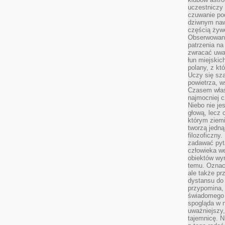
uczestniczy
czuwanie po
dziwnym naw
częścią żywe
Obserwowani
patrzenia na
zwracać uwa
łun miejskich
polany, z któ
Uczy się sz
powietrza, w
Czasem właś
najmocniej c
Niebo nie j
głową, lecz
którym ziemi
tworzą jedną
filozoficzny
zadawać pyta
człowieka we
obiektów wyr
temu. Oznacz
ale także pr
dystansu do
przypomina,
świadomego i
spogląda w n
uważniejszy,
tajemnicę. 