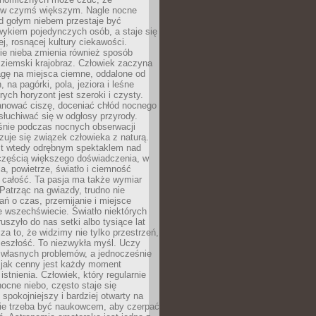
 w czymś większym. Nagle nocne
d gołym niebem przestaje być
ykiem pojedynczych osób, a staje się
j, rosnącej kultury ciekawości.
e nieba zmienia również sposób
 ziemski krajobraz. Człowiek zaczyna
gę na miejsca ciemne, oddalone od
, na pagórki, pola, jeziora i leśne
rych horyzont jest szeroki i czysty.
anować ciszę, doceniać chłód nocnego
słuchiwać się w odgłosy przyrody.
nie podczas nocnych obserwacji
zuje się związek człowieka z naturą.
est wtedy odrębnym spektaklem nad
 częścią większego doświadczenia, w
a, powietrze, światło i ciemność
 całość. Ta pasja ma także wymiar
. Patrząc na gwiazdy, trudno nie
ń o czas, przemijanie i miejsce
 wszechświecie. Światło niektórych
uszyło do nas setki albo tysiące lat
a to, że widzimy nie tylko przestrzeń,
zeszłość. To niezwykła myśl. Uczy
 własnych problemów, a jednocześnie
 jak cenny jest każdy moment
stnienia. Człowiek, który regularnie
ocne niebo, często staje się
 spokojniejszy i bardziej otwarty na
Nie trzeba być naukowcem, aby czerpać