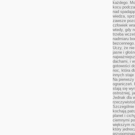
każdego. Mo
kocu podczas
nad spadają
wiedza, sprz
zawsze pozo
człowiek wra
wtedy, gdy n
trzeba wcześ
nadmiaru bo
bezcennego.
Uczy, że ni
jasne i głoś
najważniejs
dachami, i w
gotowości do
noc, która d
innych staje
Na pierwszy 
ograniczeń. 
stają się wy
ostrożniej, 
Jednak dla w
rzeczywistoś
Szczególnie 
kochają patr
planet i cic
ciemnymi po
większym ni
który jednoc
przypominają