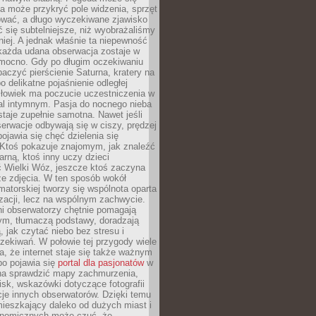
a może przykryć pole widzenia, sprzęt
wać, a długo wyczekiwane zjawisko
się subtelniejsze, niż wyobrażaliśmy
iej. A jednak właśnie ta niepewność
 każda udana obserwacja zostaje w
 mocno. Gdy po długim oczekiwaniu
baczyć pierścienie Saturna, kratery na
o delikatne pojaśnienie odległej
złowiek ma poczucie uczestniczenia w
l intymnym. Pasja do nocnego nieba
taje zupełnie samotna. Nawet jeśli
erwacje odbywają się w ciszy, prędzej
pojawia się chęć dzielenia się
 Ktoś pokazuje znajomym, jak znaleźć
rną, ktoś inny uczy dzieci
 Wielki Wóz, jeszcze ktoś zaczyna
ze zdjęcia. W ten sposób wokół
matorskiej tworzy się wspólnota oparta
izacji, lecz na wspólnym zachwycie.
i obserwatorzy chętnie pomagają
ym, tłumaczą podstawy, doradzają
, jak czytać niebo bez stresu i
ekiwań. W połowie tej przygody wiele
, że internet staje się także ważnym
bo pojawia się
portal dla pasjonatów
w
a sprawdzić mapy zachmurzenia,
isk, wskazówki dotyczące fotografii
acje innych obserwatorów. Dzięki temu
ieszkający daleko od dużych miast i
onomicznych może czuć, że