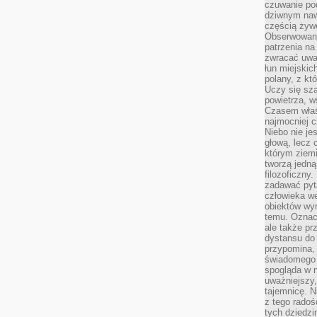
czuwanie po
dziwnym naw
częścią żywe
Obserwowani
patrzenia na
zwracać uwa
łun miejskich
polany, z któ
Uczy się sz
powietrza, w
Czasem właś
najmocniej c
Niebo nie j
głową, lecz
którym ziemi
tworzą jedną
filozoficzny
zadawać pyta
człowieka we
obiektów wyr
temu. Oznacz
ale także pr
dystansu do
przypomina,
świadomego i
spogląda w n
uważniejszy,
tajemnicę. 
z tego radoś
tych dziedzi