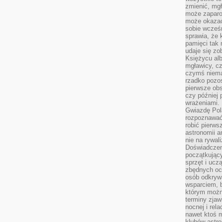
zmienić, mgł
może zaparo
może okazać 
sobie wcześn
sprawia, że
pamięci tak
udaje się zo
Księżycu alb
mgławicy, c
czymś niema
rzadko pozos
pierwsze obs
czy później 
wrażeniami.
Gwiazdę Pola
rozpoznawać
robić pierws
astronomii a
nie na rywal
Doświadczen
początkując
sprzęt i uczą
zbędnych ocz
osób odkrywa
wsparciem, 
którym możn
terminy zjaw
nocnej i rel
nawet ktoś m
klubów astr