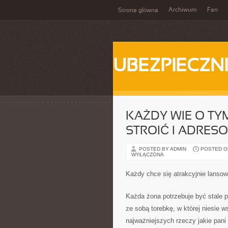
Archiwum
Fan
Strona główna
UBEZPIECZN
KAŻDY WIE O TY
STROIĆ I ADRESO
POSTED BY ADMIN
POSTED ON 
WYŁĄCZONA
Każdy chce się atrakcyjnie lansow
Każda żona potrzebuje być stale p
ze sobą torebkę, w której niesie 
najważniejszych rzeczy jakie pani 