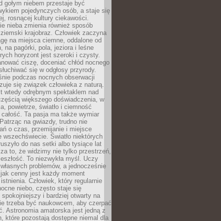
d gołym niebem przestaje być
ykiem pojedynczych osób, a staje się
j, rosnącej kultury ciekawości.
e nieba zmienia również sposób
 ziemski krajobraz. Człowiek zaczyna
gę na miejsca ciemne, oddalone od
, na pagórki, pola, jeziora i leśne
rych horyzont jest szeroki i czysty.
anować ciszę, doceniać chłód nocnego
słuchiwać się w odgłosy przyrody.
nie podczas nocnych obserwacji
zuje się związek człowieka z naturą.
est wtedy odrębnym spektaklem nad
 częścią większego doświadczenia, w
a, powietrze, światło i ciemność
 całość. Ta pasja ma także wymiar
. Patrząc na gwiazdy, trudno nie
ń o czas, przemijanie i miejsce
 wszechświecie. Światło niektórych
uszyło do nas setki albo tysiące lat
a to, że widzimy nie tylko przestrzeń,
zeszłość. To niezwykła myśl. Uczy
 własnych problemów, a jednocześnie
 jak cenny jest każdy moment
stnienia. Człowiek, który regularnie
ocne niebo, często staje się
 spokojniejszy i bardziej otwarty na
Nie trzeba być naukowcem, aby czerpać
ć. Astronomia amatorska jest jedną z
n, które pozostają dostępne niemal dla