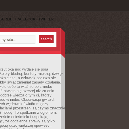
SCRIBE
FACEBOOK
TWITTER
rzut oka noc wydaje się porą
Kolory bledną, kontury miękną, dźwięki
raźniejsze, a człowiek porusza się
jakby świat zmieniał zasady działania.
ielu osób to właśnie po zmroku
ć otwiera się szerzej niż za dnia.
dobrze wiedzą o tym ci, którzy
zeć w niebo. Obserwacje gwiazd,
hych wędrówek światła między
łaciami przestrzeni są czymś znacznie
ż hobby. To spotkanie z ogromem,
ześnie onieśmiela i uspokaja,
c, że codzienne sprawy są tylko
ęścią dużo większej opowieści.