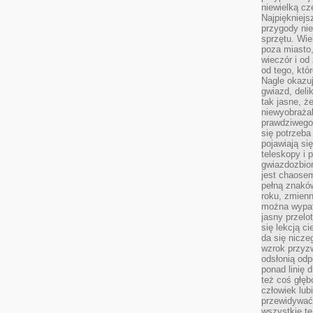
niewielką cz
Najpiękniejsz
przygody ni
sprzętu. Wi
poza miasto,
wieczór i od
od tego, któ
Nagle okazuj
gwiazd, deli
tak jasne, ż
niewyobrażal
prawdziwego
się potrzeba
pojawiają się
teleskopy i 
gwiazdozbior
jest chaose
pełną znaków
roku, zmienn
można wypat
jasny przelot
się lekcją c
da się nicze
wzrok przyz
odsłonią odp
ponad linię 
też coś głę
człowiek lub
przewidywać
wszystkie t