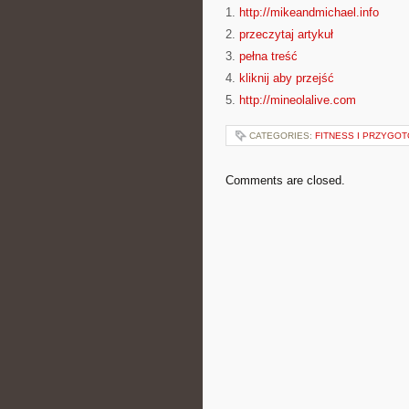
1.
http://mikeandmichael.info
2.
przeczytaj artykuł
3.
pełna treść
4.
kliknij aby przejść
5.
http://mineolalive.com
CATEGORIES:
FITNESS I PRZYGO
Comments are closed.