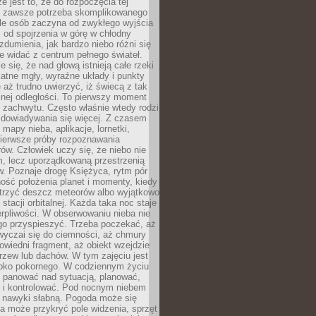
e jest to, że do rozpoczęcia tej
e zawsze potrzeba skomplikowanego
ele osób zaczyna od zwykłego wyjścia
 od spojrzenia w górę w chłodny
 zdumienia, jak bardzo niebo różni się
re widać z centrum pełnego świateł.
e się, że nad głową istnieją całe rzeki
katne mgły, wyraźne układy i punkty
e aż trudno uwierzyć, iż świecą z tak
nej odległości. To pierwszy moment
 zachwytu. Często właśnie wtedy rodzi
 dowiadywania się więcej. Z czasem
 mapy nieba, aplikacje, lornetki,
pierwsze próby rozpoznawania
ów. Człowiek uczy się, że niebo nie
m, lecz uporządkowaną przestrzenią
. Poznaje drogę Księżyca, rytm pór
ość położenia planet i momenty, kiedy
rzyć deszcz meteorów albo wyjątkowo
 stacji orbitalnej. Każda taka noc staje
ierpliwości. W obserwowaniu nieba nie
go przyspieszyć. Trzeba poczekać, aż
wyczai się do ciemności, aż chmury
owiedni fragment, aż obiekt wzejdzie
drzew lub dachów. W tym zajęciu jest
boko pokornego. W codziennym życiu
i panować nad sytuacją, planować,
 i kontrolować. Pod nocnym niebem
e nawyki słabną. Pogoda może się
a może przykryć pole widzenia, sprzęt