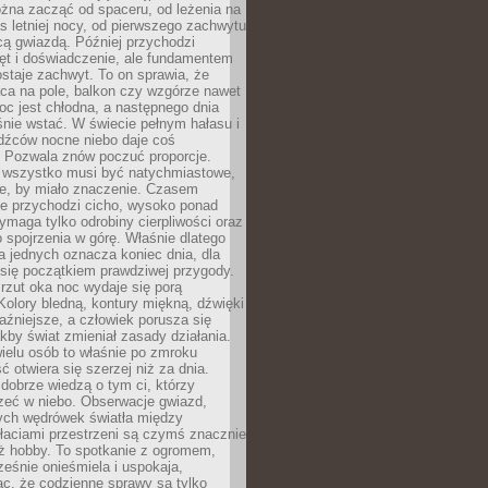
żna zacząć od spaceru, od leżenia na
 letniej nocy, od pierwszego zachwytu
cą gwiazdą. Później przychodzi
ęt i doświadczenie, ale fundamentem
staje zachwyt. To on sprawia, że
ca na pole, balkon czy wzgórze nawet
oc jest chłodna, a następnego dnia
nie wstać. W świecie pełnym hałasu i
dźców nocne niebo daje coś
 Pozwala znów poczuć proporcje.
e wszystko musi być natychmiastowe,
ne, by miało znaczenie. Czasem
ze przychodzi cicho, wysoko ponad
ymaga tylko odrobiny cierpliwości oraz
 spojrzenia w górę. Właśnie dlatego
la jednych oznacza koniec dnia, dla
 się początkiem prawdziwej przygody.
rzut oka noc wydaje się porą
Kolory bledną, kontury miękną, dźwięki
raźniejsze, a człowiek porusza się
jakby świat zmieniał zasady działania.
ielu osób to właśnie po zmroku
ć otwiera się szerzej niż za dnia.
dobrze wiedzą o tym ci, którzy
zeć w niebo. Obserwacje gwiazd,
hych wędrówek światła między
łaciami przestrzeni są czymś znacznie
ż hobby. To spotkanie z ogromem,
ześnie onieśmiela i uspokaja,
c, że codzienne sprawy są tylko