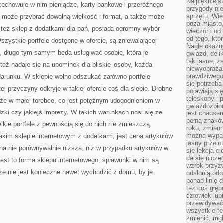
Najpiękniejsz
zechowuje w nim pieniądze, karty bankowe i przeróżnego
przygody ni
sprzętu. Wi
i może przybrać dowolną wielkość i format, a także może
poza miasto,
też sklep z dodatkami dla pań, posiada ogromny wybór
wieczór i od
od tego, któ
szystkie portfele dostępne w ofercie, są zniewalającej
Nagle okazuj
ne, długo tym samym będą usługiwać osobie, która je
gwiazd, deli
tak jasne, ż
 też nadaje się na upominek dla bliskiej osoby, każda
niewyobrażal
prawdziwego
odarunku. W sklepie wolno odszukać zarówno portfele
się potrzeba
ej przyczyny odkryje w takiej ofercie coś dla siebie. Drobne
pojawiają się
teleskopy i 
kże w małej torebce, co jest potężnym udogodnieniem w
gwiazdozbior
zki czy jakiejś imprezy. W takich warunkach nosi się ze
jest chaose
pełną znaków
lkie portfele z pewnością się do nich nie zmieszczą.
roku, zmienn
można wypat
im sklepie internetowym z dodatkami, jest cena artykułów
jasny przelot
na nie porównywalnie niższa, niż w przypadku artykułów w
się lekcją c
da się nicze
jest to forma sklepu internetowego, sprawunki w nim są
wzrok przyz
 że nie jest konieczne nawet wychodzić z domu, by je
odsłonią odp
ponad linię 
też coś głę
człowiek lub
przewidywać
wszystkie t
zmienić, mgł