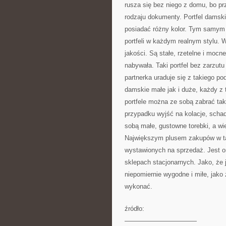
rusza się bez niego z domu, bo pr
rodzaju dokumenty. Portfel damsk
posiadać różny kolor. Tym samym 
portfeli w każdym realnym stylu. W
jakości. Są stałe, rzetelne i moc
nabywała. Taki portfel bez zarzutu
partnerka uraduje się z takiego p
damskie małe jak i duże, każdy z t
portfele można ze sobą zabrać ta
przypadku wyjść na kolacje, schad
sobą małe, gustowne torebki, a wie
Największym plusem zakupów w tak
wystawionych na sprzedaż. Jest o
sklepach stacjonarnych. Jako, że 
niepomiernie wygodne i miłe, jako
wykonać.
źródło:
———————————