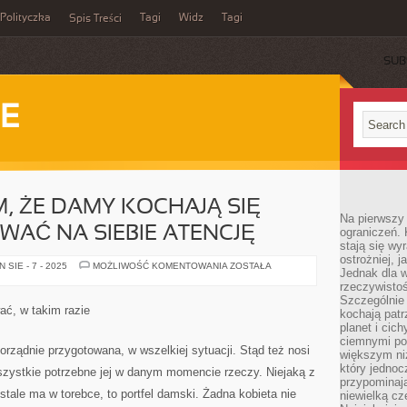
Polityczka
Tagi
Widz
Tagi
Spis Treści
SUB
IE
M, ŻE DAMY KOCHAJĄ SIĘ
Na pierwszy 
WAĆ NA SIEBIE ATENCJĘ
ograniczeń. 
stają się wy
ostrożniej, 
KAŻDY
SIE - 7 - 2025
MOŻLIWOŚĆ KOMENTOWANIA
ZOSTAŁA
Jednak dla w
WIE
O
rzeczywistoś
TYM,
Szczególnie 
ŻE
ać, w takim razie
kochają patr
DAMY
KOCHAJĄ
planet i cic
SIĘ
ciemnymi po
STROIĆ
orządnie przygotowana, w wszelkiej sytuacji. Stąd też nosi
większym ni
I
ADRESOWAĆ
który jednoc
wszystkie potrzebne jej w danym momencie rzeczy. Niejaką z
NA
przypominają
SIEBIE
stale ma w torebce, to portfel damski. Żadna kobieta nie
niewielką cz
ATENCJĘ