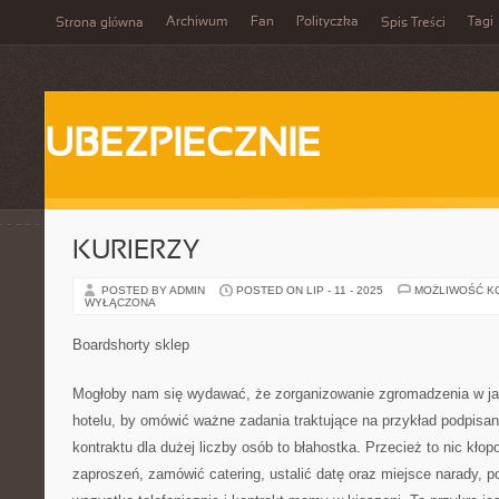
Archiwum
Fan
Polityczka
Tagi
Strona główna
Spis Treści
UBEZPIECZNIE
KURIERZY
POSTED BY ADMIN
POSTED ON LIP - 11 - 2025
MOŻLIWOŚĆ K
WYŁĄCZONA
Boardshorty sklep
Mogłoby nam się wydawać, że zorganizowanie zgromadzenia w jaki
hotelu, by omówić ważne zadania traktujące na przykład podpisani
kontraktu dla dużej liczby osób to błahostka. Przecież to nic kłop
zaproszeń, zamówić catering, ustalić datę oraz miejsce narady, 