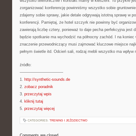
wszystko telefonicznie i kontrakt mamy w kieszeni. To przykre j
zorganizować konferencję powinniśmy wszystko sobie gruntownie 
zdajemy sobie sprawy, jakie detale odgrywają istotną sprawę w p
konferencji. Pamiętaj, że hotel szczyrk nie powinny być organizo
zawierają liczbę cztery, ponieważ to daje pecha perfekcyjna jest 
będzie spotkanie ma wychodzić na północny zachód. I na koniec 
znaczenie przewodniczący musi zajmować kluczowe miejsce najlep
pełnym świetle itd. Odcień sali, rodzaj mebli wszystko ma wpływ
źródło:
———————————
1.
http://synthetic-sounds.de
2.
zobacz poradnik
3.
przeczytaj wpis
4.
kliknij tutaj
5.
przeczytaj więcej
CATEGORIES:
TRENING I JEŹDZIECTWO
Comments are closed.