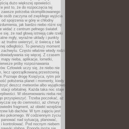
ęścią dużo większej opowieści.
e jest to, że do rozpoczęcia tej
e zawsze potrzeba skomplikowanego
ele osób zaczyna od zwykłego wyjścia
 od spojrzenia w górę w chłodny
 zdumienia, jak bardzo niebo różni się
re widać z centrum pełnego świateł.
e się, że nad głową istnieją całe rzeki
katne mgły, wyraźne układy i punkty
e aż trudno uwierzyć, iż świecą z tak
nej odległości. To pierwszy moment
 zachwytu. Często właśnie wtedy rodzi
 dowiadywania się więcej. Z czasem
 mapy nieba, aplikacje, lornetki,
pierwsze próby rozpoznawania
ów. Człowiek uczy się, że niebo nie
m, lecz uporządkowaną przestrzenią
. Poznaje drogę Księżyca, rytm pór
ość położenia planet i momenty, kiedy
rzyć deszcz meteorów albo wyjątkowo
 stacji orbitalnej. Każda taka noc staje
ierpliwości. W obserwowaniu nieba nie
go przyspieszyć. Trzeba poczekać, aż
wyczai się do ciemności, aż chmury
owiedni fragment, aż obiekt wzejdzie
drzew lub dachów. W tym zajęciu jest
boko pokornego. W codziennym życiu
i panować nad sytuacją, planować,
 i kontrolować. Pod nocnym niebem
e nawyki słabną. Pogoda może się