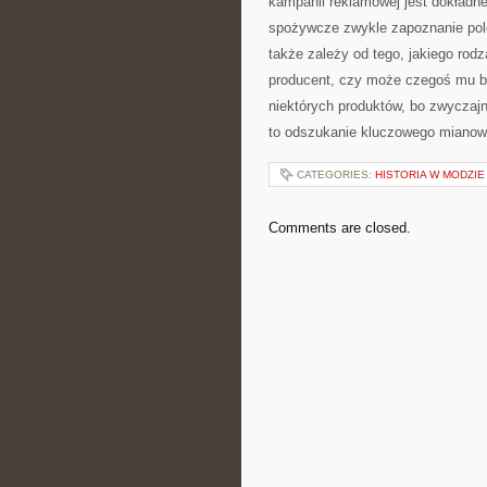
kampanii reklamowej jest dokładne
spożywcze zwykle zapoznanie pole
także zależy od tego, jakiego rodz
producent, czy może czegoś mu br
niektórych produktów, bo zwyczajni
to odszukanie kluczowego mianowni
CATEGORIES:
HISTORIA W MODZIE
Comments are closed.