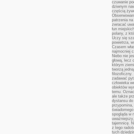
czuwanie po
dziwnym naw
częścią żywe
Obserwowani
patrzenia na
zwracać uwa
łun miejskich
polany, z któ
Uczy się sz
powietrza, w
Czasem właś
najmocniej c
Niebo nie j
głową, lecz
którym ziemi
tworzą jedną
filozoficzny
zadawać pyta
człowieka we
obiektów wyr
temu. Oznacz
ale także pr
dystansu do
przypomina,
świadomego i
spogląda w n
uważniejszy,
tajemnicę. 
z tego radoś
tych dziedzi