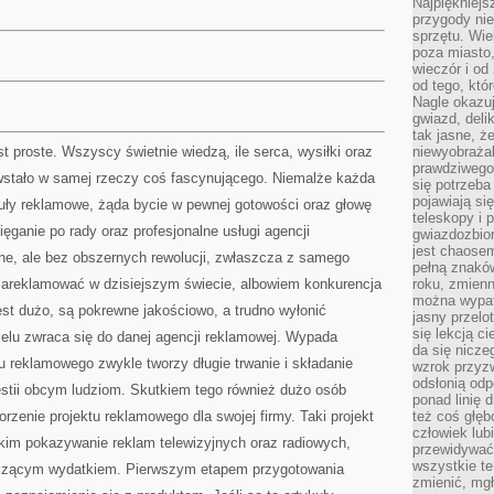
Najpiękniejsz
przygody ni
sprzętu. Wi
poza miasto,
wieczór i od
od tego, któ
Nagle okazuj
gwiazd, deli
tak jasne, ż
t proste. Wszyscy świetnie wiedzą, ile serca, wysiłki oraz
niewyobrażal
prawdziwego
wstało w samej rzeczy coś fascynującego. Niemalże każda
się potrzeba
pojawiają się
kuły reklamowe, żąda bycie w pewnej gotowości oraz głowę
teleskopy i 
ęganie po rady oraz profesjonalne usługi agencji
gwiazdozbior
jest chaose
ne, ale bez obszernych rewolucji, zwłaszcza z samego
pełną znaków
zareklamować w dzisiejszym świecie, albowiem konkurencja
roku, zmienn
można wypat
est dużo, są pokrewne jakościowo, a trudno wyłonić
jasny przelot
się lekcją c
celu zwraca się do danej agencji reklamowej. Wypada
da się nicze
tu reklamowego zwykle tworzy długie trwanie i składanie
wzrok przyz
odsłonią odp
tii obcym ludziom. Skutkiem tego również dużo osób
ponad linię 
rzenie projektu reklamowego dla swojej firmy. Taki projekt
też coś głę
człowiek lub
im pokazywanie reklam telewizyjnych oraz radiowych,
przewidywać
wszystkie t
aczącym wydatkiem. Pierwszym etapem przygotowania
zmienić, mgł