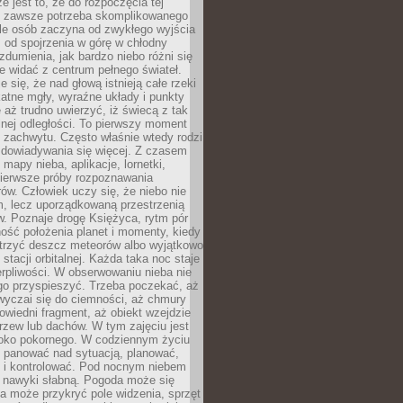
e jest to, że do rozpoczęcia tej
e zawsze potrzeba skomplikowanego
ele osób zaczyna od zwykłego wyjścia
 od spojrzenia w górę w chłodny
 zdumienia, jak bardzo niebo różni się
re widać z centrum pełnego świateł.
e się, że nad głową istnieją całe rzeki
katne mgły, wyraźne układy i punkty
e aż trudno uwierzyć, iż świecą z tak
nej odległości. To pierwszy moment
 zachwytu. Często właśnie wtedy rodzi
 dowiadywania się więcej. Z czasem
 mapy nieba, aplikacje, lornetki,
pierwsze próby rozpoznawania
ów. Człowiek uczy się, że niebo nie
m, lecz uporządkowaną przestrzenią
. Poznaje drogę Księżyca, rytm pór
ość położenia planet i momenty, kiedy
rzyć deszcz meteorów albo wyjątkowo
 stacji orbitalnej. Każda taka noc staje
ierpliwości. W obserwowaniu nieba nie
go przyspieszyć. Trzeba poczekać, aż
wyczai się do ciemności, aż chmury
owiedni fragment, aż obiekt wzejdzie
drzew lub dachów. W tym zajęciu jest
boko pokornego. W codziennym życiu
i panować nad sytuacją, planować,
 i kontrolować. Pod nocnym niebem
e nawyki słabną. Pogoda może się
a może przykryć pole widzenia, sprzęt