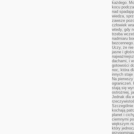
każdego. Mo
kocu podczas
nad spadają
wiedza, sprz
zawsze pozo
człowiek wra
wtedy, gdy n
trzeba wcześ
nadmiaru bo
bezcennego.
Uczy, że ni
jasne i głoś
najważniejs
dachami, i w
gotowości do
noc, która d
innych staje
Na pierwszy 
ograniczeń. 
stają się wy
ostrożniej, 
Jednak dla w
rzeczywistoś
Szczególnie 
kochają patr
planet i cic
ciemnymi po
większym ni
który jednoc
przypominają