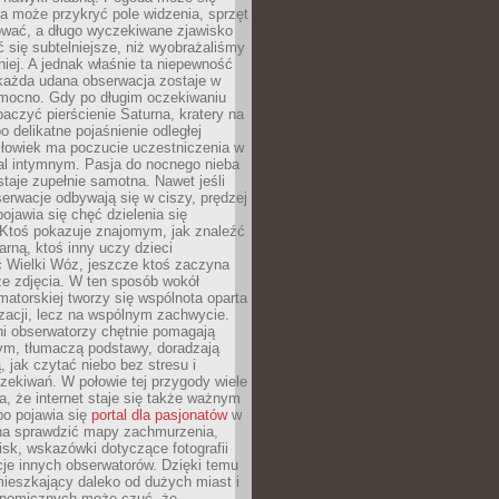
a może przykryć pole widzenia, sprzęt
wać, a długo wyczekiwane zjawisko
się subtelniejsze, niż wyobrażaliśmy
iej. A jednak właśnie ta niepewność
 każda udana obserwacja zostaje w
 mocno. Gdy po długim oczekiwaniu
baczyć pierścienie Saturna, kratery na
o delikatne pojaśnienie odległej
złowiek ma poczucie uczestniczenia w
l intymnym. Pasja do nocnego nieba
taje zupełnie samotna. Nawet jeśli
erwacje odbywają się w ciszy, prędzej
pojawia się chęć dzielenia się
 Ktoś pokazuje znajomym, jak znaleźć
rną, ktoś inny uczy dzieci
 Wielki Wóz, jeszcze ktoś zaczyna
ze zdjęcia. W ten sposób wokół
matorskiej tworzy się wspólnota oparta
izacji, lecz na wspólnym zachwycie.
i obserwatorzy chętnie pomagają
ym, tłumaczą podstawy, doradzają
, jak czytać niebo bez stresu i
ekiwań. W połowie tej przygody wiele
, że internet staje się także ważnym
bo pojawia się
portal dla pasjonatów
w
a sprawdzić mapy zachmurzenia,
isk, wskazówki dotyczące fotografii
acje innych obserwatorów. Dzięki temu
ieszkający daleko od dużych miast i
onomicznych może czuć, że