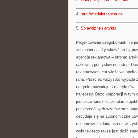
4.
http://medalofcancer.de
5.
Sprawdź ten artykuł
Projektowanie czegokolwiek nie jes
zdolności należy włożyć, żeby po
agencja reklamowa – strona: arty
całkowitą pomysłów non stop. Dosi
reklamowych jest właściwe spokoj
rana. Przecież wszystko wypada 
na rynku powoduje, że artykułów j
najlepszy. Dużo korporacji w tym 
jednakże wiedzieć, że plan projek
poszczególnych wzorów oraz suges
decyduje się na autonomiczne utwo
reklamowy zakłada przede wszystk
wskutek tego także jest dość zn