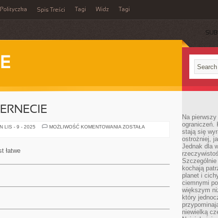
Polityczka
Tagi
Widz
Tagi
Spis Treści
SUB
IE
TERNECIE
Na pierwszy 
ograniczeń. 
MARKETING
LIS - 9 - 2025
MOŻLIWOŚĆ KOMENTOWANIA
ZOSTAŁA
stają się wy
Z
INTERNECIE
ostrożniej, 
Jednak dla w
st łatwe
rzeczywistoś
Szczególnie 
kochają patr
planet i cic
ciemnymi po
większym ni
który jednoc
przypominają
niewielką cz