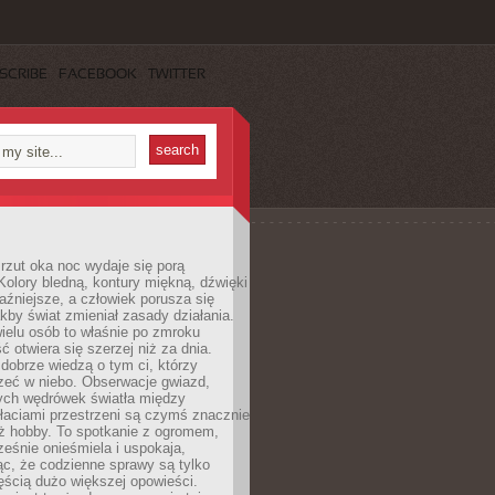
SCRIBE
FACEBOOK
TWITTER
rzut oka noc wydaje się porą
Kolory bledną, kontury miękną, dźwięki
raźniejsze, a człowiek porusza się
jakby świat zmieniał zasady działania.
ielu osób to właśnie po zmroku
ć otwiera się szerzej niż za dnia.
dobrze wiedzą o tym ci, którzy
zeć w niebo. Obserwacje gwiazd,
hych wędrówek światła między
łaciami przestrzeni są czymś znacznie
ż hobby. To spotkanie z ogromem,
ześnie onieśmiela i uspokaja,
c, że codzienne sprawy są tylko
ęścią dużo większej opowieści.