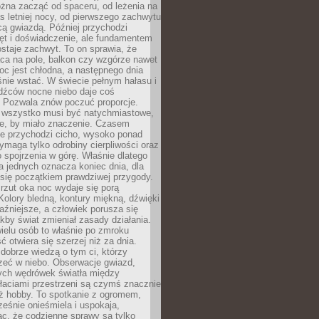
żna zacząć od spaceru, od leżenia na
 letniej nocy, od pierwszego zachwytu
cą gwiazdą. Później przychodzi
ęt i doświadczenie, ale fundamentem
staje zachwyt. To on sprawia, że
ca na pole, balkon czy wzgórze nawet
oc jest chłodna, a następnego dnia
nie wstać. W świecie pełnym hałasu i
dźców nocne niebo daje coś
 Pozwala znów poczuć proporcje.
e wszystko musi być natychmiastowe,
ne, by miało znaczenie. Czasem
ze przychodzi cicho, wysoko ponad
ymaga tylko odrobiny cierpliwości oraz
 spojrzenia w górę. Właśnie dlatego
la jednych oznacza koniec dnia, dla
 się początkiem prawdziwej przygody.
rzut oka noc wydaje się porą
Kolory bledną, kontury miękną, dźwięki
raźniejsze, a człowiek porusza się
jakby świat zmieniał zasady działania.
ielu osób to właśnie po zmroku
ć otwiera się szerzej niż za dnia.
dobrze wiedzą o tym ci, którzy
zeć w niebo. Obserwacje gwiazd,
hych wędrówek światła między
łaciami przestrzeni są czymś znacznie
ż hobby. To spotkanie z ogromem,
ześnie onieśmiela i uspokaja,
c, że codzienne sprawy są tylko