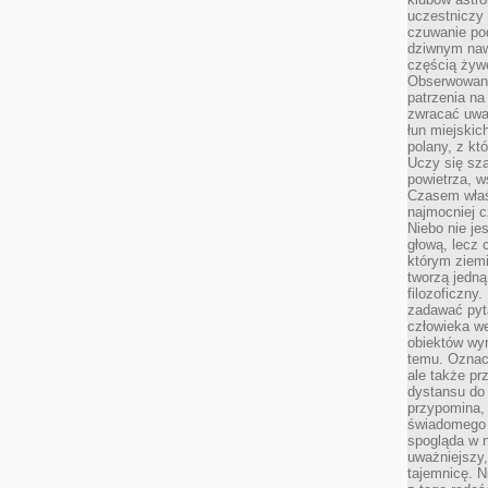
uczestniczy
czuwanie po
dziwnym naw
częścią żywe
Obserwowani
patrzenia na
zwracać uwa
łun miejskich
polany, z któ
Uczy się sz
powietrza, w
Czasem właś
najmocniej c
Niebo nie j
głową, lecz
którym ziemi
tworzą jedną
filozoficzny
zadawać pyta
człowieka we
obiektów wyr
temu. Oznacz
ale także pr
dystansu do
przypomina,
świadomego i
spogląda w n
uważniejszy,
tajemnicę. 