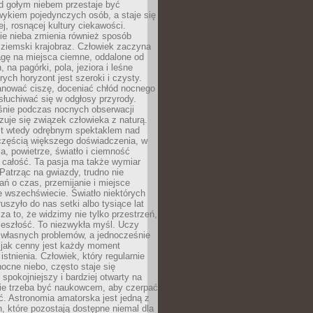
d gołym niebem przestaje być
ykiem pojedynczych osób, a staje się
j, rosnącej kultury ciekawości.
e nieba zmienia również sposób
 ziemski krajobraz. Człowiek zaczyna
gę na miejsca ciemne, oddalone od
, na pagórki, pola, jeziora i leśne
rych horyzont jest szeroki i czysty.
anować ciszę, doceniać chłód nocnego
słuchiwać się w odgłosy przyrody.
nie podczas nocnych obserwacji
zuje się związek człowieka z naturą.
est wtedy odrębnym spektaklem nad
 częścią większego doświadczenia, w
a, powietrze, światło i ciemność
 całość. Ta pasja ma także wymiar
. Patrząc na gwiazdy, trudno nie
ń o czas, przemijanie i miejsce
 wszechświecie. Światło niektórych
uszyło do nas setki albo tysiące lat
a to, że widzimy nie tylko przestrzeń,
zeszłość. To niezwykła myśl. Uczy
 własnych problemów, a jednocześnie
 jak cenny jest każdy moment
stnienia. Człowiek, który regularnie
ocne niebo, często staje się
 spokojniejszy i bardziej otwarty na
Nie trzeba być naukowcem, aby czerpać
ć. Astronomia amatorska jest jedną z
n, które pozostają dostępne niemal dla