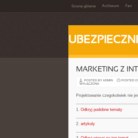
Archiwum
Fan
Strona główna
UBEZPIECZN
MARKETING Z IN
POSTED BY ADMIN
POSTED ON 
WYŁĄCZONA
Projektowanie czegokolwiek nie je
1.
Odkryj podobne tematy
2.
artykuly
3.
Odkryj więcej na ten temat