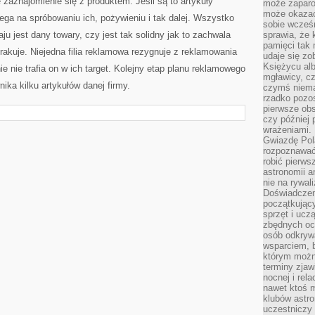
 zaznajomienie się z produktem. Jeśli są to artykuły
może zaparo
może okazać 
ga na spróbowaniu ich, pożywieniu i tak dalej. Wszystko
sobie wcześn
aju jest dany towary, czy jest tak solidny jak to zachwala
sprawia, że
pamięci tak
akuje. Niejedna filia reklamowa rezygnuje z reklamowania
udaje się zo
Księżycu alb
e nie trafia on w ich target. Kolejny etap planu reklamowego
mgławicy, c
ka kilku artykułów danej firmy.
czymś niema
rzadko pozos
pierwsze obs
czy później 
wrażeniami.
Gwiazdę Pola
rozpoznawać
robić pierws
astronomii a
nie na rywal
Doświadczen
początkując
sprzęt i uczą
zbędnych ocz
osób odkrywa
wsparciem, 
którym możn
terminy zjaw
nocnej i rel
nawet ktoś m
klubów astr
uczestniczy