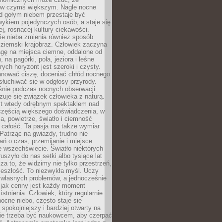
 w czymś większym. Nagle nocne
d gołym niebem przestaje być
ykiem pojedynczych osób, a staje się
j, rosnącej kultury ciekawości.
e nieba zmienia również sposób
 ziemski krajobraz. Człowiek zaczyna
gę na miejsca ciemne, oddalone od
, na pagórki, pola, jeziora i leśne
rych horyzont jest szeroki i czysty.
anować ciszę, doceniać chłód nocnego
słuchiwać się w odgłosy przyrody.
nie podczas nocnych obserwacji
zuje się związek człowieka z naturą.
est wtedy odrębnym spektaklem nad
 częścią większego doświadczenia, w
a, powietrze, światło i ciemność
 całość. Ta pasja ma także wymiar
. Patrząc na gwiazdy, trudno nie
ń o czas, przemijanie i miejsce
 wszechświecie. Światło niektórych
uszyło do nas setki albo tysiące lat
a to, że widzimy nie tylko przestrzeń,
zeszłość. To niezwykła myśl. Uczy
 własnych problemów, a jednocześnie
 jak cenny jest każdy moment
stnienia. Człowiek, który regularnie
ocne niebo, często staje się
 spokojniejszy i bardziej otwarty na
Nie trzeba być naukowcem, aby czerpać