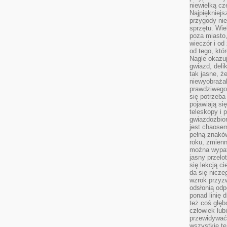
niewielką cz
Najpiękniejsz
przygody ni
sprzętu. Wi
poza miasto,
wieczór i od
od tego, któ
Nagle okazuj
gwiazd, deli
tak jasne, ż
niewyobrażal
prawdziwego
się potrzeba
pojawiają się
teleskopy i 
gwiazdozbior
jest chaose
pełną znaków
roku, zmienn
można wypat
jasny przelot
się lekcją c
da się nicze
wzrok przyz
odsłonią odp
ponad linię 
też coś głę
człowiek lub
przewidywać
wszystkie t