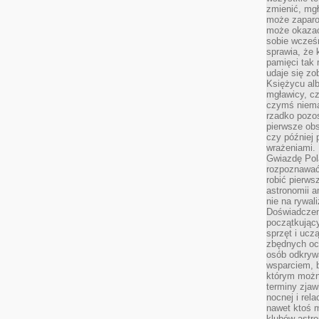
zmienić, mgł
może zaparo
może okazać 
sobie wcześn
sprawia, że
pamięci tak
udaje się zo
Księżycu alb
mgławicy, c
czymś niema
rzadko pozos
pierwsze obs
czy później 
wrażeniami.
Gwiazdę Pola
rozpoznawać
robić pierws
astronomii a
nie na rywal
Doświadczen
początkując
sprzęt i uczą
zbędnych ocz
osób odkrywa
wsparciem, 
którym możn
terminy zjaw
nocnej i rel
nawet ktoś m
klubów astr