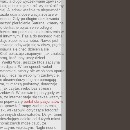
wać, a długo wyczekiwane zjawisko
się subtelniejsze, niż wyobrażaliśmy
iej. A jednak właśnie ta niepewność
 każda udana obserwacja zostaje w
 mocno. Gdy po długim oczekiwaniu
baczyć pierścienie Saturna, kratery na
o delikatne pojaśnienie odległej
złowiek ma poczucie uczestniczenia w
l intymnym. Pasja do nocnego nieba
taje zupełnie samotna. Nawet jeśli
erwacje odbywają się w ciszy, prędzej
pojawia się chęć dzielenia się
 Ktoś pokazuje znajomym, jak znaleźć
rną, ktoś inny uczy dzieci
 Wielki Wóz, jeszcze ktoś zaczyna
ze zdjęcia. W ten sposób wokół
matorskiej tworzy się wspólnota oparta
izacji, lecz na wspólnym zachwycie.
i obserwatorzy chętnie pomagają
ym, tłumaczą podstawy, doradzają
, jak czytać niebo bez stresu i
ekiwań. W połowie tej przygody wiele
, że internet staje się także ważnym
bo pojawia się
portal dla pasjonatów
w
a sprawdzić mapy zachmurzenia,
isk, wskazówki dotyczące fotografii
acje innych obserwatorów. Dzięki temu
ieszkający daleko od dużych miast i
onomicznych może czuć, że
 w czymś większym. Nagle nocne