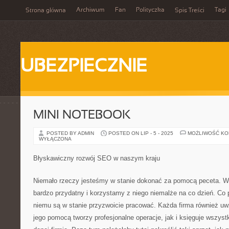
Archiwum
Fan
Polityczka
Tagi
Strona główna
Spis Treści
UBEZPIECZNIE
MINI NOTEBOOK
POSTED BY ADMIN
POSTED ON LIP - 5 - 2025
MOŻLIWOŚĆ K
WYŁĄCZONA
Błyskawiczny rozwój SEO w naszym kraju
Niemało rzeczy jesteśmy w stanie dokonać za pomocą peceta. Wy
bardzo przydatny i korzystamy z niego niemalże na co dzień. Co p
niemu są w stanie przyzwoicie pracować. Każda firma również uwz
jego pomocą tworzy profesjonalne operacje, jak i księguje wszyst