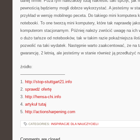
danej firmie. Poza tym należałoby tutaj nakreślić taki sprzęt, jak 
pewnością będziemy mogli dobrze wykorzystać. A jesteśmy w sta
przykład w wersję mobilnego peceta. Do takiego mini komputera k
notebooki. To one tworzą mini komputery, które tak naprawdę jak
komputerom stacjonarnym. Później należy zwrócić uwagę na ich 
o dużo tańsze od notebooków, tak w takim razie pokaźniejsza ilo
pozwolić na taki wydatek. Następnie warto zaakcentować, że na t
gwarancję, 2 letnią, ale jesteśmy w stanie również ją przedłużyć 
źródło:
———————————
1.
http://stop-stuttgart21.info
2.
sprawdź ofertę
3.
http://hensa-chi.info
4.
artykuł tutaj
5.
http://actionsharpening.com
CATEGORIES:
INSPIRACJE DLA NAUCZYCIELI
Comments are closed.