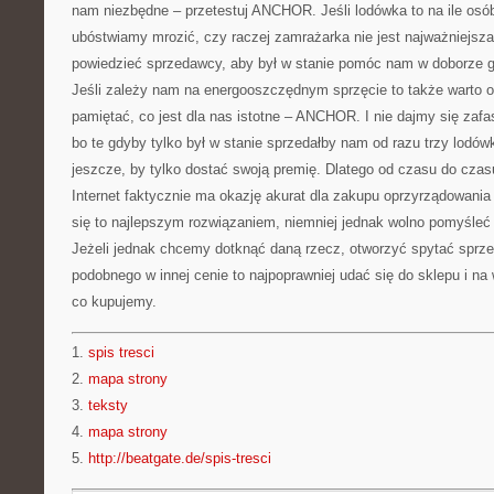
nam niezbędne – przetestuj ANCHOR. Jeśli lodówka to na ile osó
ubóstwiamy mrozić, czy raczej zamrażarka nie jest najważniejsz
powiedzieć sprzedawcy, aby był w stanie pomóc nam w doborze 
Jeśli zależy nam na energooszczędnym sprzęcie to także warto
pamiętać, co jest dla nas istotne – ANCHOR. I nie dajmy się za
bo te gdyby tylko był w stanie sprzedałby nam od razu trzy lodówk
jeszcze, by tylko dostać swoją premię. Dlatego od czasu do cza
Internet faktycznie ma okazję akurat dla zakupu oprzyrządowani
się to najlepszym rozwiązaniem, niemniej jednak wolno pomyśleć
Jeżeli jednak chcemy dotknąć daną rzecz, otworzyć spytać spr
podobnego w innej cenie to najpoprawniej udać się do sklepu i na
co kupujemy.
1.
spis tresci
2.
mapa strony
3.
teksty
4.
mapa strony
5.
http://beatgate.de/spis-tresci