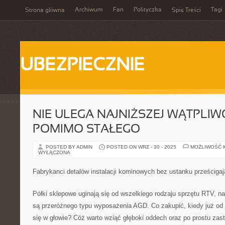
Archiwum
Fan
Polityczka
Tagi
Strona główna
Spis Treści
UBEZPIECZNIE
NIE ULEGA NAJNIŻSZEJ WĄTPLIWO
POMIMO STAŁEGO
POSTED BY ADMIN
POSTED ON WRZ - 30 - 2025
MOŻLIWOŚĆ 
WYŁĄCZONA
Fabrykanci detalów instalacji kominowych bez ustanku prześcigaj
Półki sklepowe uginają się od wszelkiego rodzaju sprzętu RTV, n
są przeróżnego typu wyposażenia AGD. Co zakupić, kiedy już od 
się w głowie? Cóż warto wziąć głęboki oddech oraz po prostu zast