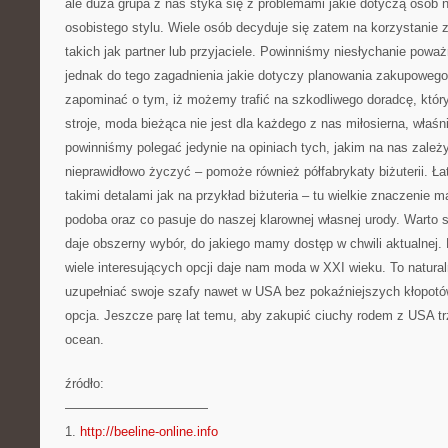
ale duża grupa z nas styka się z problemami jakie dotyczą osób
osobistego stylu. Wiele osób decyduje się zatem na korzystanie 
takich jak partner lub przyjaciele. Powinniśmy niesłychanie powa
jednak do tego zagadnienia jakie dotyczy planowania zakupoweg
zapominać o tym, iż możemy trafić na szkodliwego doradcę, któr
stroje, moda bieżąca nie jest dla każdego z nas miłosierna, właśn
powinniśmy polegać jedynie na opiniach tych, jakim na nas zależ
nieprawidłowo życzyć – pomoże również półfabrykaty biżuterii. Łat
takimi detalami jak na przykład biżuteria – tu wielkie znaczenie m
podoba oraz co pasuje do naszej klarownej własnej urody. Warto s
daje obszerny wybór, do jakiego mamy dostęp w chwili aktualnej. 
wiele interesujących opcji daje nam moda w XXI wieku. To natural
uzupełniać swoje szafy nawet w USA bez pokaźniejszych kłopotów
opcja. Jeszcze parę lat temu, aby zakupić ciuchy rodem z USA tr
ocean.
źródło:
———————————
1.
http://beeline-online.info