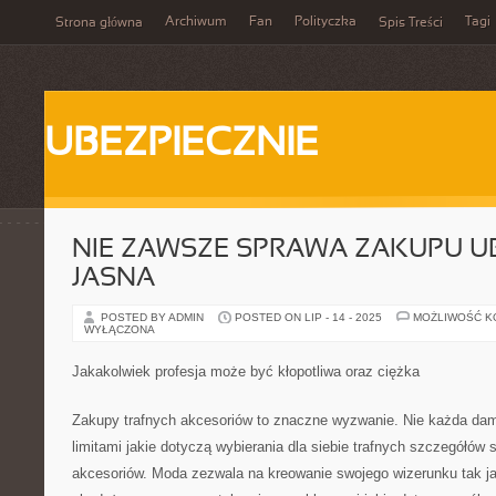
Archiwum
Fan
Polityczka
Tagi
Strona główna
Spis Treści
UBEZPIECZNIE
NIE ZAWSZE SPRAWA ZAKUPU UB
JASNA
POSTED BY ADMIN
POSTED ON LIP - 14 - 2025
MOŻLIWOŚĆ 
WYŁĄCZONA
Jakakolwiek profesja może być kłopotliwa oraz ciężka
Zakupy trafnych akcesoriów to znaczne wyzwanie. Nie każda dam
limitami jakie dotyczą wybierania dla siebie trafnych szczegółów s
akcesoriów. Moda zezwala na kreowanie swojego wizerunku tak j