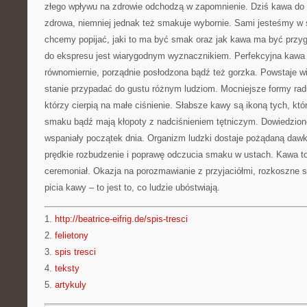
złego wpływu na zdrowie odchodzą w zapomnienie. Dziś kawa do e
zdrowa, niemniej jednak też smakuje wybornie. Sami jesteśmy w 
chcemy popijać, jaki to ma być smak oraz jak kawa ma być przy
do ekspresu jest wiarygodnym wyznacznikiem. Perfekcyjna kawa 
równomiernie, porządnie posłodzona bądź też gorzka. Powstaje wi
stanie przypadać do gustu różnym ludziom. Mocniejsze formy rad
którzy cierpią na małe ciśnienie. Słabsze kawy są ikoną tych, któr
smaku bądź mają kłopoty z nadciśnieniem tętniczym. Dowiedziono
wspaniały początek dnia. Organizm ludzki dostaje pożądaną dawk
prędkie rozbudzenie i poprawę odczucia smaku w ustach. Kawa t
ceremoniał. Okazja na porozmawianie z przyjaciółmi, rozkoszne s
picia kawy – to jest to, co ludzie ubóstwiają.
1.
http://beatrice-eifrig.de/spis-tresci
2.
felietony
3.
spis tresci
4.
teksty
5.
artykuly