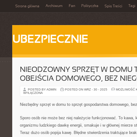
Archiwum
Fan
Polityczka
Tagi
Strona główna
Spis Treści
UBEZPIECZNIE
NIEODZOWNY SPRZĘT W DOMU 
OBEJŚCIA DOMOWEGO, BEZ NIE
POSTED BY ADMIN
POSTED ON WRZ - 30 - 2025
MOŻLIWOŚĆ 
WYŁĄCZONA
Niezbędny sprzęt w domu to sprzęt gospodarstwa domowego, be
Sporo osób nie może bez niej należycie funkcjonować. To kawa, k
organizmu ludzkiego dawkę energii, smakuje i w głównej mierze s
Teraz dużo osób popija kawę. Błędne stwierdzenia traktujące bra