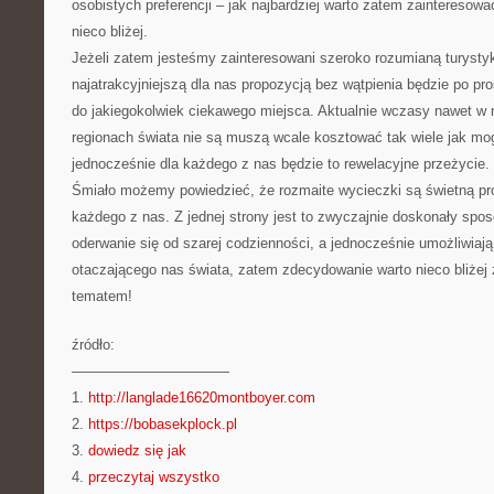
osobistych preferencji – jak najbardziej warto zatem zaintereso
nieco bliżej.
Jeżeli zatem jesteśmy zainteresowani szeroko rozumianą turysty
najatrakcyjniejszą dla nas propozycją bez wątpienia będzie po pr
do jakiegokolwiek ciekawego miejsca. Aktualnie wczasy nawet w n
regionach świata nie są muszą wcale kosztować tak wiele jak mo
jednocześnie dla każdego z nas będzie to rewelacyjne przeżycie.
Śmiało możemy powiedzieć, że rozmaite wycieczki są świetną pr
każdego z nas. Z jednej strony jest to zwyczajnie doskonały spo
oderwanie się od szarej codzienności, a jednocześnie umożliwia
otaczającego nas świata, zatem zdecydowanie warto nieco bliżej
tematem!
źródło:
———————————
1.
http://langlade16620montboyer.com
2.
https://bobasekplock.pl
3.
dowiedz się jak
4.
przeczytaj wszystko