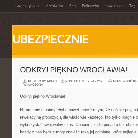
Archiwum
Fan
Polityczka
Tagi
Strona główna
Spis Treści
UBEZPIECZNIE
ODKRYJ PIĘKNO WROCŁAWIA!
POSTED BY ADMIN
POSTED ON LIP - 4 - 2025
MOŻLIWOŚĆ K
WYŁĄCZONA
Odkryj piękno Wrocławia!
Nikomu nie musimy chyba nawet mówić o tym, że ogólnie pojęta 
rewelacyjną propozycją dla właściwie każdego, kto tylko pragnie 
wykorzystać swój wolny czas. Obecnie jest to ponadto tak obszer
każdy z nas będzie mógł znaleźć taką jej odmianę, która najlepie