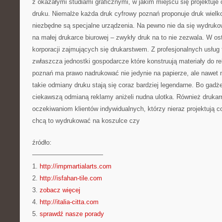
z okazałymi studiami graficznymi, w jakim miejscu się projektuje 
druku. Niemalże każda druk cyfrowy poznań proponuje druk wielk
niezbędne są specjalne urządzenia. Na pewno nie da się wydruko
na małej drukarce biurowej – zwykły druk na to nie zezwala. W os
korporacji zajmujących się drukarstwem. Z profesjonalnych usług 
zwłaszcza jednostki gospodarcze które konstruują materiały do r
poznań ma prawo nadrukować nie jedynie na papierze, ale nawet 
takie odmiany druku stają się coraz bardziej legendarne. Bo gadże
ciekawszą odmianą reklamy aniżeli nudna ulotka. Również drukar
oczekiwaniom klientów indywidualnych, którzy nieraz projektują c
chcą to wydrukować na koszulce czy
źródło:
———————————
1.
http://impmartialarts.com
2.
http://isfahan-tile.com
3.
zobacz więcej
4.
http://italia-citta.com
5.
sprawdź nasze porady