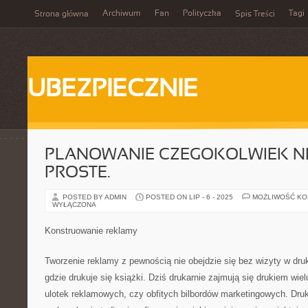
Archiwum
Fan
Polityczka
Tagi
Strona główna
Spis Treści
UBEZPIECZNIE
PLANOWANIE CZEGOKOLWIEK NI
PROSTE.
POSTED BY ADMIN
POSTED ON LIP - 6 - 2025
MOŻLIWOŚĆ K
WYŁĄCZONA
Konstruowanie reklamy
Tworzenie reklamy z pewnością nie obejdzie się bez wizyty w druk
gdzie drukuje się książki. Dziś drukarnie zajmują się drukiem wiel
ulotek reklamowych, czy obfitych bilbordów marketingowych. Druk