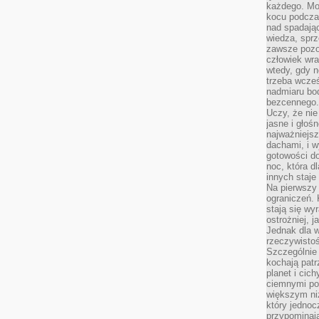
każdego. Mo
kocu podczas
nad spadają
wiedza, sprz
zawsze pozo
człowiek wra
wtedy, gdy n
trzeba wcześ
nadmiaru bo
bezcennego.
Uczy, że ni
jasne i głoś
najważniejs
dachami, i w
gotowości do
noc, która d
innych staje
Na pierwszy 
ograniczeń. 
stają się wy
ostrożniej, 
Jednak dla w
rzeczywistoś
Szczególnie 
kochają patr
planet i cic
ciemnymi po
większym ni
który jednoc
przypominają