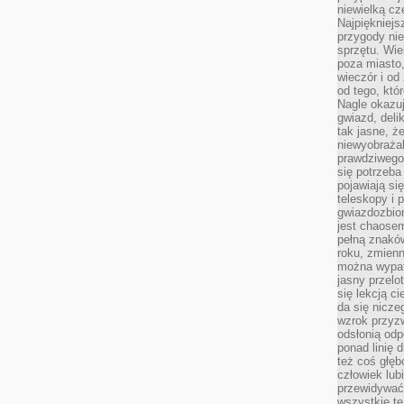
niewielką cz
Najpiękniejsz
przygody ni
sprzętu. Wi
poza miasto,
wieczór i od
od tego, któ
Nagle okazuj
gwiazd, deli
tak jasne, ż
niewyobrażal
prawdziwego
się potrzeba
pojawiają się
teleskopy i 
gwiazdozbior
jest chaose
pełną znaków
roku, zmienn
można wypat
jasny przelot
się lekcją c
da się nicze
wzrok przyz
odsłonią odp
ponad linię 
też coś głę
człowiek lub
przewidywać
wszystkie t