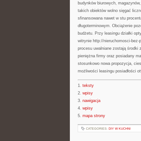
budynków biurowych, magazynów, p
takich obiektów wolno sięgać licz
sfinansowana nawet w stu procent
długoterminowym. Obciążenie pozo
budżetu. Przy leasingu działki opt
witrynie http://nieruchomosci-bez-p
procesu uwalniane zostają środki
pieniężna firmy oraz posiadany ma
stosunkowo nowa propozycja, cies
możliwości leasingu posiadłości ot
1.
teksty
2.
wpisy
3.
nawigacja
4.
wpisy
5.
mapa strony
CATEGORIES:
DIY W KUCHNI