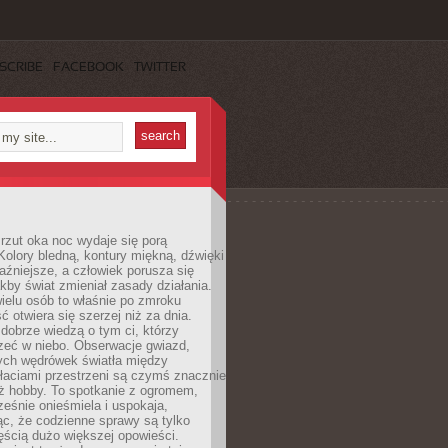
SCRIBE
FACEBOOK
TWITTER
rzut oka noc wydaje się porą
Kolory bledną, kontury miękną, dźwięki
raźniejsze, a człowiek porusza się
jakby świat zmieniał zasady działania.
ielu osób to właśnie po zmroku
ć otwiera się szerzej niż za dnia.
dobrze wiedzą o tym ci, którzy
zeć w niebo. Obserwacje gwiazd,
hych wędrówek światła między
łaciami przestrzeni są czymś znacznie
ż hobby. To spotkanie z ogromem,
ześnie onieśmiela i uspokaja,
c, że codzienne sprawy są tylko
ęścią dużo większej opowieści.