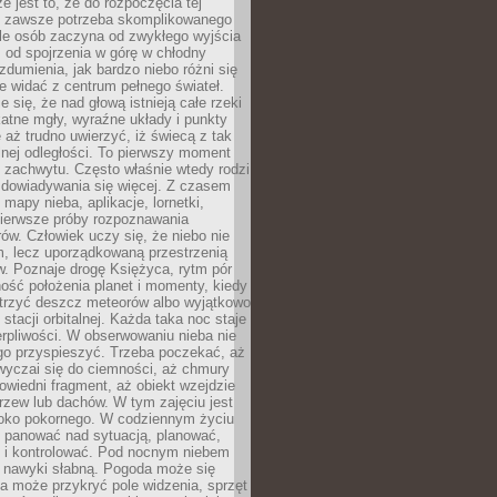
e jest to, że do rozpoczęcia tej
e zawsze potrzeba skomplikowanego
ele osób zaczyna od zwykłego wyjścia
 od spojrzenia w górę w chłodny
 zdumienia, jak bardzo niebo różni się
re widać z centrum pełnego świateł.
e się, że nad głową istnieją całe rzeki
katne mgły, wyraźne układy i punkty
e aż trudno uwierzyć, iż świecą z tak
nej odległości. To pierwszy moment
 zachwytu. Często właśnie wtedy rodzi
 dowiadywania się więcej. Z czasem
 mapy nieba, aplikacje, lornetki,
pierwsze próby rozpoznawania
ów. Człowiek uczy się, że niebo nie
m, lecz uporządkowaną przestrzenią
. Poznaje drogę Księżyca, rytm pór
ość położenia planet i momenty, kiedy
rzyć deszcz meteorów albo wyjątkowo
 stacji orbitalnej. Każda taka noc staje
ierpliwości. W obserwowaniu nieba nie
go przyspieszyć. Trzeba poczekać, aż
wyczai się do ciemności, aż chmury
owiedni fragment, aż obiekt wzejdzie
drzew lub dachów. W tym zajęciu jest
boko pokornego. W codziennym życiu
i panować nad sytuacją, planować,
 i kontrolować. Pod nocnym niebem
e nawyki słabną. Pogoda może się
a może przykryć pole widzenia, sprzęt