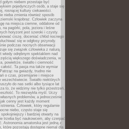
d gołym niebem przestaje być
ykiem pojedynczych osób, a staje się
j, rosnącej kultury ciekawości.
e nieba zmienia również sposób
 ziemski krajobraz. Człowiek zaczyna
gę na miejsca ciemne, oddalone od
, na pagórki, pola, jeziora i leśne
rych horyzont jest szeroki i czysty.
anować ciszę, doceniać chłód nocnego
słuchiwać się w odgłosy przyrody.
nie podczas nocnych obserwacji
zuje się związek człowieka z naturą.
est wtedy odrębnym spektaklem nad
 częścią większego doświadczenia, w
a, powietrze, światło i ciemność
 całość. Ta pasja ma także wymiar
. Patrząc na gwiazdy, trudno nie
ń o czas, przemijanie i miejsce
 wszechświecie. Światło niektórych
uszyło do nas setki albo tysiące lat
a to, że widzimy nie tylko przestrzeń,
zeszłość. To niezwykła myśl. Uczy
 własnych problemów, a jednocześnie
 jak cenny jest każdy moment
stnienia. Człowiek, który regularnie
ocne niebo, często staje się
 spokojniejszy i bardziej otwarty na
Nie trzeba być naukowcem, aby czerpać
ć. Astronomia amatorska jest jedną z
n, które pozostają dostępne niemal dla