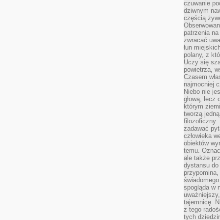
czuwanie po
dziwnym naw
częścią żywe
Obserwowani
patrzenia na
zwracać uwa
łun miejskich
polany, z któ
Uczy się sz
powietrza, w
Czasem właś
najmocniej c
Niebo nie j
głową, lecz
którym ziemi
tworzą jedną
filozoficzny
zadawać pyta
człowieka we
obiektów wyr
temu. Oznacz
ale także pr
dystansu do
przypomina,
świadomego i
spogląda w n
uważniejszy,
tajemnicę. 
z tego radoś
tych dziedzi