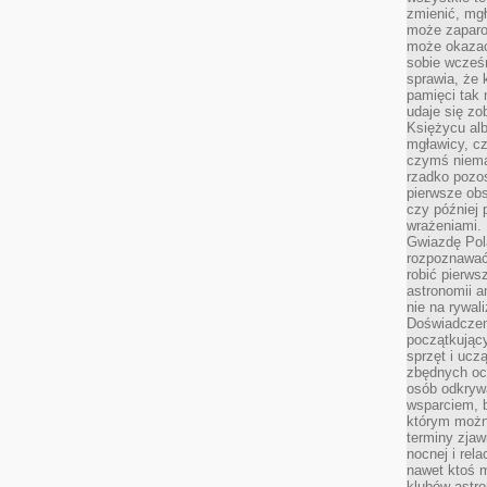
zmienić, mgł
może zaparo
może okazać 
sobie wcześn
sprawia, że
pamięci tak
udaje się zo
Księżycu alb
mgławicy, c
czymś niema
rzadko pozos
pierwsze obs
czy później 
wrażeniami.
Gwiazdę Pola
rozpoznawać
robić pierws
astronomii a
nie na rywal
Doświadczen
początkując
sprzęt i uczą
zbędnych ocz
osób odkrywa
wsparciem, 
którym możn
terminy zjaw
nocnej i rel
nawet ktoś m
klubów astr