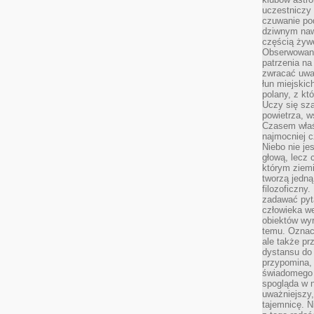
uczestniczy
czuwanie po
dziwnym naw
częścią żywe
Obserwowani
patrzenia na
zwracać uwa
łun miejskich
polany, z któ
Uczy się sz
powietrza, w
Czasem właś
najmocniej c
Niebo nie j
głową, lecz
którym ziemi
tworzą jedną
filozoficzny
zadawać pyta
człowieka we
obiektów wyr
temu. Oznacz
ale także pr
dystansu do
przypomina,
świadomego i
spogląda w n
uważniejszy,
tajemnicę. 