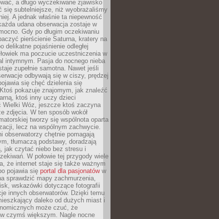
wać, a długo wyczekiwane zjawisko
się subtelniejsze, niż wyobrażaliśmy
iej. A jednak właśnie ta niepewność
 każda udana obserwacja zostaje w
 mocno. Gdy po długim oczekiwaniu
baczyć pierścienie Saturna, kratery na
o delikatne pojaśnienie odległej
złowiek ma poczucie uczestniczenia w
l intymnym. Pasja do nocnego nieba
taje zupełnie samotna. Nawet jeśli
erwacje odbywają się w ciszy, prędzej
pojawia się chęć dzielenia się
 Ktoś pokazuje znajomym, jak znaleźć
rną, ktoś inny uczy dzieci
 Wielki Wóz, jeszcze ktoś zaczyna
ze zdjęcia. W ten sposób wokół
matorskiej tworzy się wspólnota oparta
izacji, lecz na wspólnym zachwycie.
i obserwatorzy chętnie pomagają
ym, tłumaczą podstawy, doradzają
, jak czytać niebo bez stresu i
ekiwań. W połowie tej przygody wiele
, że internet staje się także ważnym
bo pojawia się
portal dla pasjonatów
w
a sprawdzić mapy zachmurzenia,
isk, wskazówki dotyczące fotografii
acje innych obserwatorów. Dzięki temu
ieszkający daleko od dużych miast i
onomicznych może czuć, że
 w czymś większym. Nagle nocne