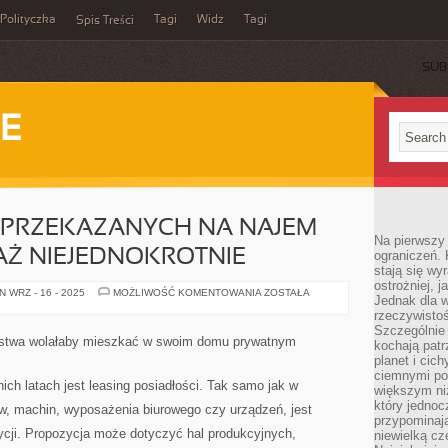
Polityczka
Tagi
Widz
Tagi
Spis Treści
SUB
IE
 PRZEKAZANYCH NA NAJEM
Na pierwszy 
AŻ NIEJEDNOKROTNIE
ograniczeń. 
stają się wy
ostrożniej, 
POŚRÓD
 WRZ - 16 - 2025
MOŻLIWOŚĆ KOMENTOWANIA
ZOSTAŁA
Jednak dla w
LOKALI
PRZEKAZANYCH
rzeczywistoś
NA
Szczególnie 
NAJEM
stwa wolałaby mieszkać w swoim domu prywatnym
kochają patr
LUB
TEŻ
planet i cic
SPRZEDAŻ
ciemnymi po
NIEJEDNOKROTNIE
ich latach jest leasing posiadłości. Tak samo jak w
większym ni
który jednoc
, machin, wyposażenia biurowego czy urządzeń, jest
przypominają
cji. Propozycja może dotyczyć hal produkcyjnych,
niewielką cz