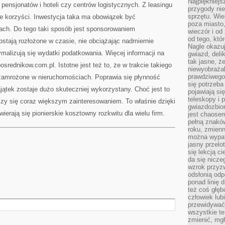
Najpiękniejsz
ensjonatów i hoteli czy centrów logistycznych. Z leasingu
przygody ni
sprzętu. Wi
ne korzyści. Inwestycja taka ma obowiązek być
poza miasto,
ach. Do tego taki sposób jest sponsorowaniem
wieczór i od
od tego, któ
stają rozłożone w czasie, nie obciążając nadmiernie
Nagle okazuj
ymalizują się wydatki podatkowania. Więcej informacji na
gwiazd, deli
tak jasne, ż
osrednikow.com.pl. Istotne jest też to, że w trakcie takiego
niewyobrażal
prawdziwego
 zamrożone w nieruchomościach. Poprawia się płynność
się potrzeba
jątek zostaje dużo skuteczniej wykorzystany. Choć jest to
pojawiają się
teleskopy i 
zy się coraz większym zainteresowaniem. To właśnie dzięki
gwiazdozbior
wierają się pionierskie kosztowny rozkwitu dla wielu firm.
jest chaose
pełną znaków
roku, zmienn
można wypat
jasny przelot
się lekcją c
da się nicze
wzrok przyz
odsłonią odp
ponad linię 
też coś głę
człowiek lub
przewidywać
wszystkie t
zmienić, mgł