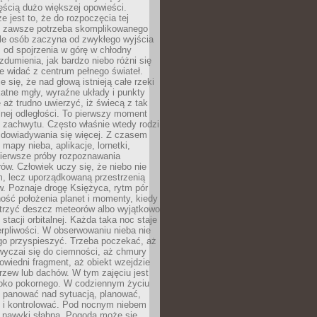
ęścią dużo większej opowieści.
e jest to, że do rozpoczęcia tej
e zawsze potrzeba skomplikowanego
ele osób zaczyna od zwykłego wyjścia
 od spojrzenia w górę w chłodny
 zdumienia, jak bardzo niebo różni się
re widać z centrum pełnego świateł.
e się, że nad głową istnieją całe rzeki
katne mgły, wyraźne układy i punkty
e aż trudno uwierzyć, iż świecą z tak
nej odległości. To pierwszy moment
 zachwytu. Często właśnie wtedy rodzi
 dowiadywania się więcej. Z czasem
 mapy nieba, aplikacje, lornetki,
pierwsze próby rozpoznawania
ów. Człowiek uczy się, że niebo nie
m, lecz uporządkowaną przestrzenią
. Poznaje drogę Księżyca, rytm pór
ość położenia planet i momenty, kiedy
rzyć deszcz meteorów albo wyjątkowo
 stacji orbitalnej. Każda taka noc staje
ierpliwości. W obserwowaniu nieba nie
go przyspieszyć. Trzeba poczekać, aż
wyczai się do ciemności, aż chmury
owiedni fragment, aż obiekt wzejdzie
drzew lub dachów. W tym zajęciu jest
boko pokornego. W codziennym życiu
i panować nad sytuacją, planować,
 i kontrolować. Pod nocnym niebem
e nawyki słabną. Pogoda może się