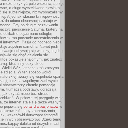
a może przykryć pole widzenia, sprzęt
wać, a długo wyczekiwane zjawisko
się subtelniejsze, niż wyobrażaliśmy
iej. A jednak właśnie ta niepewność
 każda udana obserwacja zostaje w
 mocno. Gdy po długim oczekiwaniu
baczyć pierścienie Saturna, kratery na
o delikatne pojaśnienie odległej
złowiek ma poczucie uczestniczenia w
l intymnym. Pasja do nocnego nieba
taje zupełnie samotna. Nawet jeśli
erwacje odbywają się w ciszy, prędzej
pojawia się chęć dzielenia się
 Ktoś pokazuje znajomym, jak znaleźć
rną, ktoś inny uczy dzieci
 Wielki Wóz, jeszcze ktoś zaczyna
ze zdjęcia. W ten sposób wokół
matorskiej tworzy się wspólnota oparta
izacji, lecz na wspólnym zachwycie.
i obserwatorzy chętnie pomagają
ym, tłumaczą podstawy, doradzają
, jak czytać niebo bez stresu i
ekiwań. W połowie tej przygody wiele
, że internet staje się także ważnym
bo pojawia się
portal dla pasjonatów
w
a sprawdzić mapy zachmurzenia,
isk, wskazówki dotyczące fotografii
acje innych obserwatorów. Dzięki temu
ieszkający daleko od dużych miast i
onomicznych może czuć, że