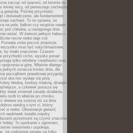
żna zacząć od spaceru, od leżenia na
 letniej nocy, od pierwszego zachwytu
cą gwiazdą. Później przychodzi
ęt i doświadczenie, ale fundamentem
staje zachwyt. To on sprawia, że
ca na pole, balkon czy wzgórze nawet
oc jest chłodna, a następnego dnia
nie wstać. W świecie pełnym hałasu i
dźców nocne niebo daje coś
 Pozwala znów poczuć proporcje.
e wszystko musi być natychmiastowe,
ne, by miało znaczenie. Czasem
ze przychodzi cicho, wysoko ponad
ymaga tylko odrobiny cierpliwości oraz
 spojrzenia w górę. Właśnie dlatego
la jednych oznacza koniec dnia, dla
 się początkiem prawdziwej przygody.
rzut oka noc wydaje się porą
Kolory bledną, kontury miękną, dźwięki
raźniejsze, a człowiek porusza się
jakby świat zmieniał zasady działania.
ielu osób to właśnie po zmroku
ć otwiera się szerzej niż za dnia.
dobrze wiedzą o tym ci, którzy
zeć w niebo. Obserwacje gwiazd,
hych wędrówek światła między
łaciami przestrzeni są czymś znacznie
ż hobby. To spotkanie z ogromem,
ześnie onieśmiela i uspokaja,
c, że codzienne sprawy są tylko