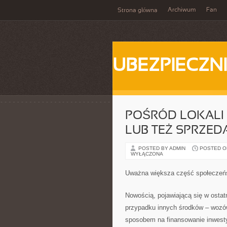
Archiwum
Fan
Strona główna
UBEZPIECZN
POŚRÓD LOKALI
LUB TEŻ SPRZED
POSTED BY ADMIN
POSTED ON
WYŁĄCZONA
Uważna większa część społeczeń
Nowością, pojawiającą się w ostatn
przypadku innych środków – wozów
sposobem na finansowanie inwesty