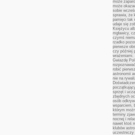
może zaparo
może okazać 
sobie wcześn
sprawia, że
pamięci tak
udaje się zo
Księżycu alb
mgławicy, c
czymś niema
rzadko pozos
pierwsze obs
czy później 
wrażeniami.
Gwiazdę Pola
rozpoznawać
robić pierws
astronomii a
nie na rywal
Doświadczen
początkując
sprzęt i uczą
zbędnych ocz
osób odkrywa
wsparciem, 
którym możn
terminy zjaw
nocnej i rel
nawet ktoś m
klubów astr
uczestniczy