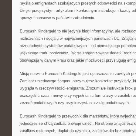
myślą o emigrantach szukających prostych odpowiedzi na skomp
Dzięki przejrzystym artykułom i konkretnym instrukcjom każdy o
sprawy finansowe w państwie zatrudnienia.
Eurocash Kindergeld to nie jedynie blog informacyjny, ale rozbud
rozliczeniach i socjalu w najważniejszych państwach UE. Znajdzi
różnorodnych systemów podatkowych – od niemieckiego po holend
większego trudu porównasz, jak są zorganizowane dodatki rodzinn
obowiązują w danym kraju oraz jakie możliwości przysługują emi
Misją serwisu Eurocash Kindergeld jest upraszczanie zawiłych p
Zamiast urzędowego żargonu otrzymujesz konkretne przykłady, któr
wygląda w rzeczywistości emigranta. Zrozumiałe instrukcje krok 
oszczędzić czas i nerwy przy wypełnianiu formularzy o zasiłek ro
zeznań podatkowych czy przy korzystaniu z ulg podatkowych.
Eurocash Kindergeld to przewodnik dla małżeństw, które wyjechały
jednocześnie chcą zadbać o swoje dzieci. Na stronie znajdziesz 
zasiłków rodzinnych, dopłat do czynszu, zasiłków dla bezrobotn