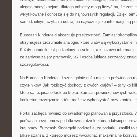
ulegają modyfikacjom, dlatego odbiorcy mogą liczyć na, że zamie
weryfikowane i odnoszą się do najnowszych regulacji. Dzięki te
samodzielnym czytaniu ustaw, bo najważniejsze informacje są po
Eurocash Kindergeld akcentuje przejrzystość. Zamiast skomplikow
otrzymujesz zrozumiałe analogie, które ułatwiają wykorzystanie in
Każdy poradnik jest podzielony na sekcje, a kluczowe informacje 
że zarówno zajęty pracownik, jak i osoba lubiąca szczegóły znaj
szczegółowości.
Na Eurocash Kindergeld szczególnie dużo miejsca poświęcono r
czytelników. Jak rozliczyć dochody z dwóch krajów? – to tylko ki
które są rozpisane krok po kroku. Zamiast powierzchownych ws
konkretne rozwiązania, które możesz wykorzystać przy kontakci
Portal zachęca również do świadomego planowania przyszłości. W
porównania systemów podatkowych, dzięki którym łatwiej ocenisz,
kraj pracy. Eurocash Kindergeld podkreśla, że podatki i zasiłki to 
także szansa, z którego możesz wyciągnąć maksymalne korzyśc