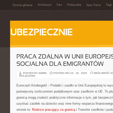
Archiwum
Fan
Polityczka
Tagi
Strona główna
Spis Treści
UBEZPIECZNIE
PRACA ZDALNA W UNII EUROPEJS
SOCJALNA DLA EMIGRANTÓW
POSTED BY ADMIN
POSTED ON LIS - 18 - 2025
MOŻLIWOŚĆ 
WYŁĄCZONA
Eurocash Kindergeld – Podatki i zasiłki w Unii Europejskiej to wy
poświęcony rozliczeniom podatkowym oraz zasiłkom w UE. To pla
granicą mogą znaleźć praktyczne informacje o tym, jak bezpieczni
uzyskać zasiłek na dziecko oraz inne formy wsparcia finansoweg
stronie to:
Rodzice pracujący za granicą
i Transfer zasiłków i pod