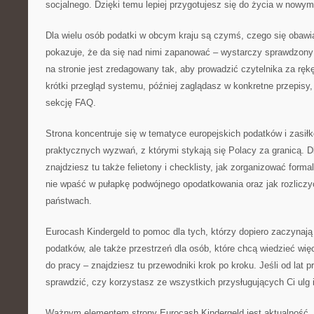
socjalnego. Dzięki temu lepiej przygotujesz się do życia w nowym
Dla wielu osób podatki w obcym kraju są czymś, czego się obawi
pokazuje, że da się nad nimi zapanować – wystarczy sprawdzony
na stronie jest zredagowany tak, aby prowadzić czytelnika za ręk
krótki przegląd systemu, później zaglądasz w konkretne przepisy
sekcję FAQ.
Strona koncentruje się w tematyce europejskich podatków i zasiłk
praktycznych wyzwań, z którymi stykają się Polacy za granicą. D
znajdziesz tu także felietony i checklisty, jak zorganizować form
nie wpaść w pułapkę podwójnego opodatkowania oraz jak rozliczy
państwach.
Eurocash Kindergeld to pomoc dla tych, którzy dopiero zaczynaj
podatków, ale także przestrzeń dla osób, które chcą wiedzieć wię
do pracy – znajdziesz tu przewodniki krok po kroku. Jeśli od lat 
sprawdzić, czy korzystasz ze wszystkich przysługujących Ci ulg 
Ważnym elementem strony Eurocash Kindergeld jest aktualność