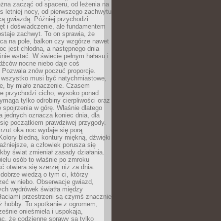
żna zacząć od spaceru, od leżenia na
 letniej nocy, od pierwszego zachwytu
cą gwiazdą. Później przychodzi
ęt i doświadczenie, ale fundamentem
staje zachwyt. To on sprawia, że
ca na pole, balkon czy wzgórze nawet
oc jest chłodna, a następnego dnia
nie wstać. W świecie pełnym hałasu i
dźców nocne niebo daje coś
 Pozwala znów poczuć proporcje.
e wszystko musi być natychmiastowe,
ne, by miało znaczenie. Czasem
ze przychodzi cicho, wysoko ponad
ymaga tylko odrobiny cierpliwości oraz
 spojrzenia w górę. Właśnie dlatego
la jednych oznacza koniec dnia, dla
 się początkiem prawdziwej przygody.
rzut oka noc wydaje się porą
Kolory bledną, kontury miękną, dźwięki
raźniejsze, a człowiek porusza się
jakby świat zmieniał zasady działania.
ielu osób to właśnie po zmroku
ć otwiera się szerzej niż za dnia.
dobrze wiedzą o tym ci, którzy
zeć w niebo. Obserwacje gwiazd,
hych wędrówek światła między
łaciami przestrzeni są czymś znacznie
ż hobby. To spotkanie z ogromem,
ześnie onieśmiela i uspokaja,
c, że codzienne sprawy są tylko