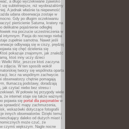
wać, a długo wyczekiwane zjawisko
się subtelniejsze, niż wyobrażaliśmy
iej. A jednak właśnie ta niepewność
 każda udana obserwacja zostaje w
 mocno. Gdy po długim oczekiwaniu
baczyć pierścienie Saturna, kratery na
o delikatne pojaśnienie odległej
złowiek ma poczucie uczestniczenia w
l intymnym. Pasja do nocnego nieba
taje zupełnie samotna. Nawet jeśli
erwacje odbywają się w ciszy, prędzej
pojawia się chęć dzielenia się
 Ktoś pokazuje znajomym, jak znaleźć
rną, ktoś inny uczy dzieci
 Wielki Wóz, jeszcze ktoś zaczyna
ze zdjęcia. W ten sposób wokół
matorskiej tworzy się wspólnota oparta
izacji, lecz na wspólnym zachwycie.
i obserwatorzy chętnie pomagają
ym, tłumaczą podstawy, doradzają
, jak czytać niebo bez stresu i
ekiwań. W połowie tej przygody wiele
, że internet staje się także ważnym
bo pojawia się
portal dla pasjonatów
w
a sprawdzić mapy zachmurzenia,
isk, wskazówki dotyczące fotografii
acje innych obserwatorów. Dzięki temu
ieszkający daleko od dużych miast i
onomicznych może czuć, że
 w czymś większym. Nagle nocne