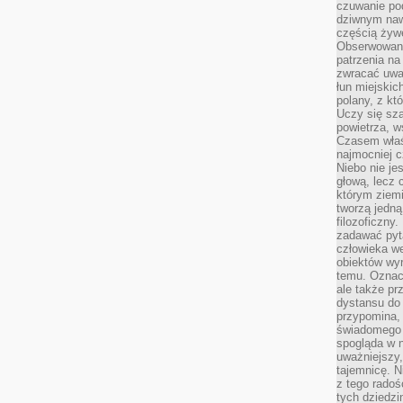
czuwanie po
dziwnym naw
częścią żywe
Obserwowani
patrzenia na
zwracać uwa
łun miejskich
polany, z któ
Uczy się sz
powietrza, w
Czasem właś
najmocniej c
Niebo nie j
głową, lecz
którym ziemi
tworzą jedną
filozoficzny
zadawać pyta
człowieka we
obiektów wyr
temu. Oznacz
ale także pr
dystansu do
przypomina,
świadomego i
spogląda w n
uważniejszy,
tajemnicę. 
z tego radoś
tych dziedzi