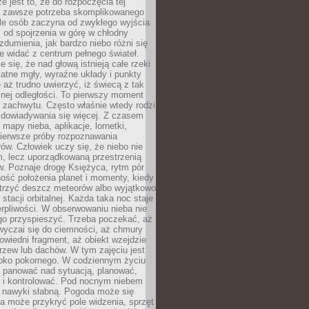
e jest to, że do rozpoczęcia tej
e zawsze potrzeba skomplikowanego
ele osób zaczyna od zwykłego wyjścia
 od spojrzenia w górę w chłodny
 zdumienia, jak bardzo niebo różni się
re widać z centrum pełnego świateł.
e się, że nad głową istnieją całe rzeki
katne mgły, wyraźne układy i punkty
e aż trudno uwierzyć, iż świecą z tak
nej odległości. To pierwszy moment
 zachwytu. Często właśnie wtedy rodzi
 dowiadywania się więcej. Z czasem
 mapy nieba, aplikacje, lornetki,
pierwsze próby rozpoznawania
ów. Człowiek uczy się, że niebo nie
m, lecz uporządkowaną przestrzenią
. Poznaje drogę Księżyca, rytm pór
ość położenia planet i momenty, kiedy
rzyć deszcz meteorów albo wyjątkowo
 stacji orbitalnej. Każda taka noc staje
ierpliwości. W obserwowaniu nieba nie
go przyspieszyć. Trzeba poczekać, aż
wyczai się do ciemności, aż chmury
owiedni fragment, aż obiekt wzejdzie
drzew lub dachów. W tym zajęciu jest
boko pokornego. W codziennym życiu
i panować nad sytuacją, planować,
 i kontrolować. Pod nocnym niebem
e nawyki słabną. Pogoda może się
a może przykryć pole widzenia, sprzęt