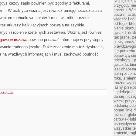
Najpiękniejsz
gdyż każdy zapis powinien być zgodny z fakturami,
przygody ni
sprzętu. Wi
mi. W praktyce ważna jest również umiejętność działania
poza miasto,
aw biuro rachunkowe załatwić musi w krótkim czasie.
wieczór i od
od tego, któ
raz arkuszy kalkulacyjnych pozwala na szybkie
Nagle okazuj
ych i robienie rzetelnych zestawień. Ważna jest również
gwiazd, deli
tak jasne, ż
ięgowe warszawa
powinno podawać informacje w przystępny
niewyobrażal
prawdziwego
ywania trudnego języka. Duże znaczenie ma też dyskrecja,
się potrzeba
e na wrażliwych informacjach i musi zachować poufność
pojawiają się
teleskopy i 
gwiazdozbior
jest chaose
pełną znaków
roku, zmienn
można wypat
jasny przelot
się lekcją c
 DOTACJE
da się nicze
wzrok przyz
odsłonią odp
ponad linię 
też coś głę
człowiek lub
przewidywać
wszystkie t
zmienić, mgł