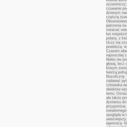
uczestniczy
czuwanie po
dziwnym naw
częścią żywe
Obserwowani
patrzenia na
zwracać uwa
łun miejskich
polany, z któ
Uczy się sz
powietrza, w
Czasem właś
najmocniej c
Niebo nie j
głową, lecz
którym ziemi
tworzą jedną
filozoficzny
zadawać pyta
człowieka we
obiektów wyr
temu. Oznacz
ale także pr
dystansu do
przypomina,
świadomego i
spogląda w n
uważniejszy,
tajemnicę. 