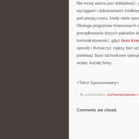
Nie mniej ważna jest dokładność, 
wyciągami i dokumentami źródłowy
pod presją czasu, kiedy wiele spr
Obsługa programów finansowych o
porządkowanie dużych pakietów dan
komunikatywność, gdyż
biuro ks
sposób i tłumaczyć zapisy bez uż
ponieważ biuro rachunkowe operuj
wobec każdej firmy.
+Tekst Sponsorowany+
CATEGORIES:
DOFINANSOWANIA I
Comments are closed.