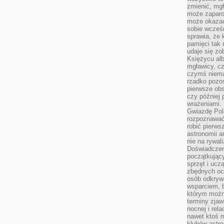
zmienić, mgł
może zaparo
może okazać 
sobie wcześn
sprawia, że
pamięci tak
udaje się zo
Księżycu alb
mgławicy, c
czymś niema
rzadko pozos
pierwsze obs
czy później 
wrażeniami.
Gwiazdę Pola
rozpoznawać
robić pierws
astronomii a
nie na rywal
Doświadczen
początkując
sprzęt i uczą
zbędnych ocz
osób odkrywa
wsparciem, 
którym możn
terminy zjaw
nocnej i rel
nawet ktoś m
klubów astr