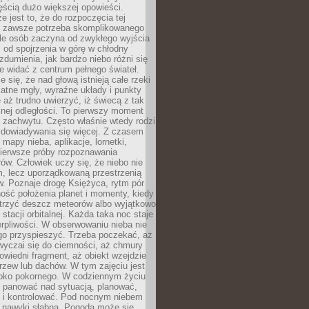
ęścią dużo większej opowieści.
e jest to, że do rozpoczęcia tej
e zawsze potrzeba skomplikowanego
ele osób zaczyna od zwykłego wyjścia
 od spojrzenia w górę w chłodny
 zdumienia, jak bardzo niebo różni się
re widać z centrum pełnego świateł.
e się, że nad głową istnieją całe rzeki
katne mgły, wyraźne układy i punkty
e aż trudno uwierzyć, iż świecą z tak
nej odległości. To pierwszy moment
 zachwytu. Często właśnie wtedy rodzi
 dowiadywania się więcej. Z czasem
 mapy nieba, aplikacje, lornetki,
pierwsze próby rozpoznawania
ów. Człowiek uczy się, że niebo nie
m, lecz uporządkowaną przestrzenią
. Poznaje drogę Księżyca, rytm pór
ość położenia planet i momenty, kiedy
rzyć deszcz meteorów albo wyjątkowo
 stacji orbitalnej. Każda taka noc staje
ierpliwości. W obserwowaniu nieba nie
go przyspieszyć. Trzeba poczekać, aż
wyczai się do ciemności, aż chmury
owiedni fragment, aż obiekt wzejdzie
drzew lub dachów. W tym zajęciu jest
boko pokornego. W codziennym życiu
i panować nad sytuacją, planować,
 i kontrolować. Pod nocnym niebem
e nawyki słabną. Pogoda może się