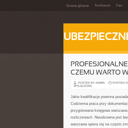
Archiwum
Fan
Strona główna
UBEZPIECZN
PROFESJONALNE
CZEMU WARTO W
POSTED BY ADMIN
POSTED ON
WYŁĄCZONA
Jakie kwalifikacje powinna posiad
Codzienna praca przy dokumentach
przygotowana księgowa warszawa i
rozliczeniach. Nieodzowna jest b
warszawa opiera się na często zm