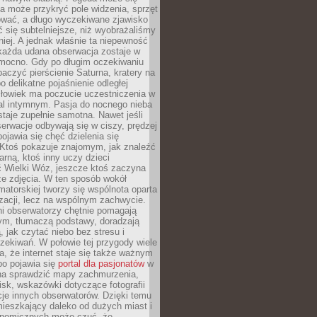
a może przykryć pole widzenia, sprzęt
wać, a długo wyczekiwane zjawisko
się subtelniejsze, niż wyobrażaliśmy
iej. A jednak właśnie ta niepewność
 każda udana obserwacja zostaje w
 mocno. Gdy po długim oczekiwaniu
baczyć pierścienie Saturna, kratery na
o delikatne pojaśnienie odległej
złowiek ma poczucie uczestniczenia w
l intymnym. Pasja do nocnego nieba
taje zupełnie samotna. Nawet jeśli
erwacje odbywają się w ciszy, prędzej
pojawia się chęć dzielenia się
 Ktoś pokazuje znajomym, jak znaleźć
rną, ktoś inny uczy dzieci
 Wielki Wóz, jeszcze ktoś zaczyna
ze zdjęcia. W ten sposób wokół
matorskiej tworzy się wspólnota oparta
izacji, lecz na wspólnym zachwycie.
i obserwatorzy chętnie pomagają
ym, tłumaczą podstawy, doradzają
, jak czytać niebo bez stresu i
ekiwań. W połowie tej przygody wiele
, że internet staje się także ważnym
bo pojawia się
portal dla pasjonatów
w
a sprawdzić mapy zachmurzenia,
isk, wskazówki dotyczące fotografii
acje innych obserwatorów. Dzięki temu
ieszkający daleko od dużych miast i
onomicznych może czuć, że