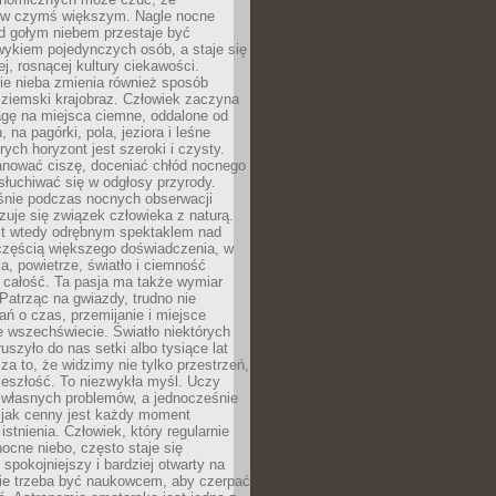
 w czymś większym. Nagle nocne
d gołym niebem przestaje być
ykiem pojedynczych osób, a staje się
j, rosnącej kultury ciekawości.
e nieba zmienia również sposób
 ziemski krajobraz. Człowiek zaczyna
gę na miejsca ciemne, oddalone od
, na pagórki, pola, jeziora i leśne
rych horyzont jest szeroki i czysty.
anować ciszę, doceniać chłód nocnego
słuchiwać się w odgłosy przyrody.
nie podczas nocnych obserwacji
zuje się związek człowieka z naturą.
est wtedy odrębnym spektaklem nad
 częścią większego doświadczenia, w
a, powietrze, światło i ciemność
 całość. Ta pasja ma także wymiar
. Patrząc na gwiazdy, trudno nie
ń o czas, przemijanie i miejsce
 wszechświecie. Światło niektórych
uszyło do nas setki albo tysiące lat
a to, że widzimy nie tylko przestrzeń,
zeszłość. To niezwykła myśl. Uczy
 własnych problemów, a jednocześnie
 jak cenny jest każdy moment
stnienia. Człowiek, który regularnie
ocne niebo, często staje się
 spokojniejszy i bardziej otwarty na
Nie trzeba być naukowcem, aby czerpać