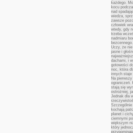
każdego. Mo
kocu podczas
nad spadają
wiedza, sprz
zawsze pozo
człowiek wra
wtedy, gdy n
trzeba wcześ
nadmiaru bo
bezcennego.
Uczy, że ni
jasne i głoś
najważniejs
dachami, i w
gotowości do
noc, która d
innych staje
Na pierwszy 
ograniczeń. 
stają się wy
ostrożniej, 
Jednak dla w
rzeczywistoś
Szczególnie 
kochają patr
planet i cic
ciemnymi po
większym ni
który jednoc
przypominają