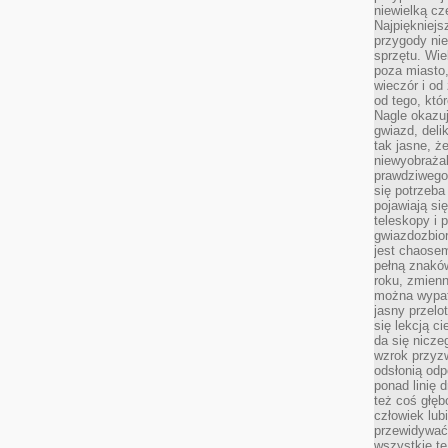
niewielką cz
Najpiękniejsz
przygody ni
sprzętu. Wi
poza miasto,
wieczór i od
od tego, któ
Nagle okazuj
gwiazd, deli
tak jasne, ż
niewyobrażal
prawdziwego
się potrzeba
pojawiają się
teleskopy i 
gwiazdozbior
jest chaose
pełną znaków
roku, zmienn
można wypat
jasny przelot
się lekcją c
da się nicze
wzrok przyz
odsłonią odp
ponad linię 
też coś głę
człowiek lub
przewidywać
wszystkie t