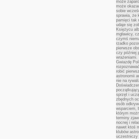
może zaparo
może okazać 
sobie wcześn
sprawia, że
pamięci tak
udaje się zo
Księżycu alb
mgławicy, c
czymś niema
rzadko pozos
pierwsze obs
czy później 
wrażeniami.
Gwiazdę Pola
rozpoznawać
robić pierws
astronomii a
nie na rywal
Doświadczen
początkując
sprzęt i uczą
zbędnych ocz
osób odkrywa
wsparciem, 
którym możn
terminy zjaw
nocnej i rel
nawet ktoś m
klubów astr
uczestniczy