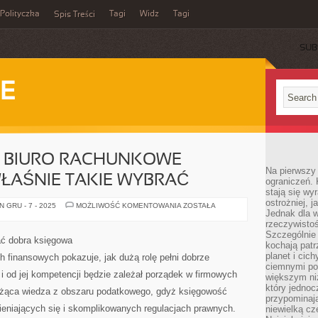
Polityczka
Tagi
Widz
Tagi
Spis Treści
SUB
IE
 BIURO RACHUNKOWE –
Na pierwszy 
ŁAŚNIE TAKIE WYBRAĆ
ograniczeń. 
stają się wy
ostrożniej, 
PROFESJONALNE
 GRU - 7 - 2025
MOŻLIWOŚĆ KOMENTOWANIA
ZOSTAŁA
Jednak dla w
BIURO
RACHUNKOWE
rzeczywistoś
–
Szczególnie 
CZEMU
ać dobra księgowa
WARTO
kochają patr
WŁAŚNIE
planet i cic
 finansowych pokazuje, jak dużą rolę pełni dobrze
TAKIE
ciemnymi po
WYBRAĆ
 od jej kompetencji będzie zależał porządek w firmowych
większym ni
który jednoc
ieżąca wiedza z obszaru podatkowego, gdyż księgowość
przypominają
ieniających się i skomplikowanych regulacjach prawnych.
niewielką cz