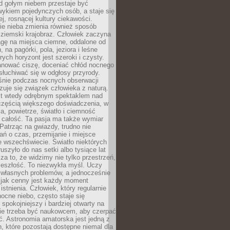
d gołym niebem przestaje być
ykiem pojedynczych osób, a staje się
j, rosnącej kultury ciekawości.
e nieba zmienia również sposób
 ziemski krajobraz. Człowiek zaczyna
gę na miejsca ciemne, oddalone od
, na pagórki, pola, jeziora i leśne
rych horyzont jest szeroki i czysty.
anować ciszę, doceniać chłód nocnego
słuchiwać się w odgłosy przyrody.
nie podczas nocnych obserwacji
zuje się związek człowieka z naturą.
est wtedy odrębnym spektaklem nad
 częścią większego doświadczenia, w
a, powietrze, światło i ciemność
 całość. Ta pasja ma także wymiar
. Patrząc na gwiazdy, trudno nie
ń o czas, przemijanie i miejsce
 wszechświecie. Światło niektórych
uszyło do nas setki albo tysiące lat
a to, że widzimy nie tylko przestrzeń,
zeszłość. To niezwykła myśl. Uczy
 własnych problemów, a jednocześnie
 jak cenny jest każdy moment
stnienia. Człowiek, który regularnie
ocne niebo, często staje się
 spokojniejszy i bardziej otwarty na
Nie trzeba być naukowcem, aby czerpać
ć. Astronomia amatorska jest jedną z
n, które pozostają dostępne niemal dla