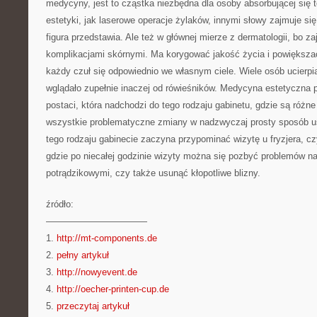
medycyny, jest to cząstka niezbędna dla osoby absorbującej się t
estetyki, jak laserowe operacje żylaków, innymi słowy zajmuje si
figura przedstawia. Ale też w głównej mierze z dermatologii, bo z
komplikacjami skórnymi. Ma korygować jakość życia i powiększa
każdy czuł się odpowiednio we własnym ciele. Wiele osób ucierpi
wglądało zupełnie inaczej od rówieśników. Medycyna estetyczna 
postaci, która nadchodzi do tego rodzaju gabinetu, gdzie są różn
wszystkie problematyczne zmiany w nadzwyczaj prosty sposób u
tego rodzaju gabinecie zaczyna przypominać wizytę u fryzjera, c
gdzie po niecałej godzinie wizyty można się pozbyć problemów n
potrądzikowymi, czy także usunąć kłopotliwe blizny.
źródło:
———————————
1.
http://mt-components.de
2.
pełny artykuł
3.
http://nowyevent.de
4.
http://oecher-printen-cup.de
5.
przeczytaj artykuł