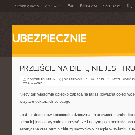
Archiwum
Fan
Polityczka
Tagi
Strona główna
Spis Treści
UBEZPIECZNIE
PRZEJŚCIE NA DIETĘ NIE JEST TR
POSTED BY ADMIN
POSTED ON LIP - 10 - 2025
MOŻLIWOŚĆ 
WYŁĄCZONA
Kiedy tak właściwie dziecko zapada na jakąś poważną dolegliwo
wizyta u doktora dziecięcego
Jest to stosunkowo pionierska dziedzina, jaka świeci triumfy dopie
niemniej jednak wypada oznaczyć, że i na tym polu odniosła ona 
estetyczna oraz termin chirurg naczyniowy czerpie w związku z 