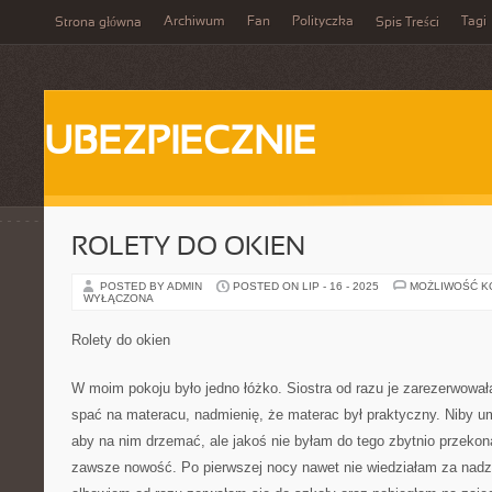
Archiwum
Fan
Polityczka
Tagi
Strona główna
Spis Treści
UBEZPIECZNIE
ROLETY DO OKIEN
POSTED BY ADMIN
POSTED ON LIP - 16 - 2025
MOŻLIWOŚĆ 
WYŁĄCZONA
Rolety do okien
W moim pokoju było jedno łóżko. Siostra od razu je zarezerwował
spać na materacu, nadmienię, że materac był praktyczny. Niby um
aby na nim drzemać, ale jakoś nie byłam do tego zbytnio przekon
zawsze nowość. Po pierwszej nocy nawet nie wiedziałam za nadzw