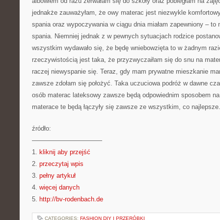
albowiem od razu zerwałam się do szkoły oraz pobiegłam na zajęc
jednakże zauważyłam, że owy materac jest niezwykle komfortowy
spania oraz wypoczywania w ciągu dnia miałam zapewniony – to n
spania. Niemniej jednak z w pewnych sytuacjach rodzice postanowi
wszystkim wydawało się, że będę wniebowzięta to w żadnym razie
rzeczywistością jest taka, że przyzwyczaiłam się do snu na mate
raczej niewyspanie się. Teraz, gdy mam prywatne mieszkanie m
zawsze zdołam się położyć. Taka uczuciowa podróż w dawne czas
osób materac lateksowy zawsze będą odpowiednim sposobem na 
materace te będą łączyły się zawsze ze wszystkim, co najlepsze
źródło:
———————————
1.
kliknij aby przejść
2.
przeczytaj wpis
3.
pełny artykuł
4.
więcej danych
5.
http://bv-rodenbach.de
CATEGORIES:
FASHION DIY I PRZERÓBKI